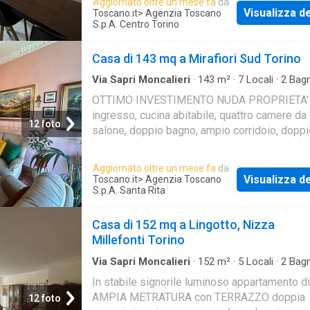
Aggiornato oltre un mese fa
da
Visualizza de
Toscano.it
> Agenzia Toscano
S.p.A. Centro Torino
Casa di 143 mq a Mirafiori Sud Torino
Via Sapri Moncalieri
·
143
m²
·
7
Locali
·
2
Bagn
·
Balcone
OTTIMO INVESTIMENTO NUDA PROPRIETA'
ingresso, cucina abitabile, quattro camere da 
12 foto
salone, doppio bagno, ampio corridoio, doppi
balcone
Aggiornato oltre un mese fa
da
Visualizza de
Toscano.it
> Agenzia Toscano
S.p.A. Santa Rita
Casa di 152 mq a Lingotto, Nizza
Millefonti Torino
Via Sapri Moncalieri
·
152
m²
·
5
Locali
·
2
Bagn
·
Balcone
·
Cantina
·
Parcheggio auto
In stabile signorile luminoso appartamento di
AMPIA METRATURA con TERRAZZO doppia
12 foto