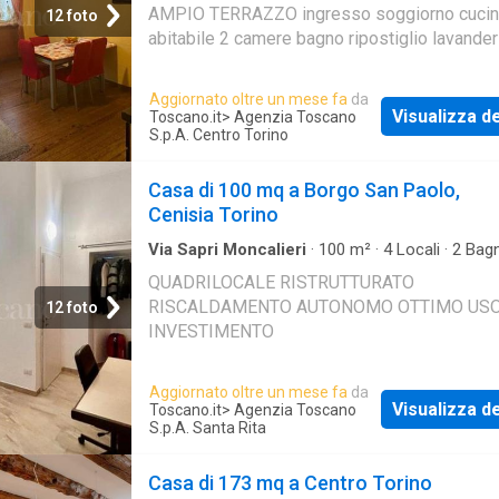
AMPIO TERRAZZO ingresso soggiorno cucin
12 foto
abitabile 2 camere bagno ripostiglio lavander
cantina. Doppia esposizione
Aggiornato oltre un mese fa
da
Visualizza de
Toscano.it
> Agenzia Toscano
S.p.A. Centro Torino
Casa di 100 mq a Borgo San Paolo,
Cenisia Torino
Via Sapri Moncalieri
·
100
m²
·
4
Locali
·
2
Bagn
·
Riscaldamento
QUADRILOCALE RISTRUTTURATO
RISCALDAMENTO AUTONOMO OTTIMO US
12 foto
INVESTIMENTO
Aggiornato oltre un mese fa
da
Visualizza de
Toscano.it
> Agenzia Toscano
S.p.A. Santa Rita
Casa di 173 mq a Centro Torino