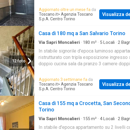
ampie camere bagno balconi e cantina
Aggiornato oltre un mese fa
da
Visualizza de
Toscano.it
> Agenzia Toscano
S.p.A. Centro Torino
Casa di 180 mq a San Salvario Torino
Via Sapri Moncalieri
·
180
m²
·
5
Locali
·
2
Bagn
·
Balcone
·
Cantina
In stabile signorile d'epoca luminoso appart
ristrutturato con tripla esposizione ingresso
12 foto
doppio cucina sala da pranzo 3 camere doppi
ampi balconi e cantina. Termoautonomo
Aggiornato 3 settimane fa
da
Visualizza de
Toscano.it
> Agenzia Toscano
S.p.A. Centro Torino
Casa di 155 mq a Crocetta, San Secon
Torino
Via Sapri Moncalieri
·
155
m²
·
4
Locali
·
2
Bagn
·
Terrazzo
·
Cantina
In stabile d'epoca appartamento su 2 livelli c