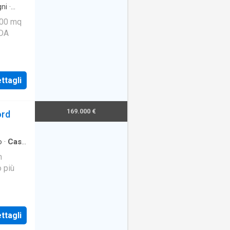
ni
·
300 mq
UDA
ttagli
169.000 €
ord
o
·
Casa
n
 più
ttagli