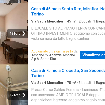
Casa di 45 mq a Santa Rita, Mirafiori N
Torino
Via Sapri Moncalieri
·
45
m²
·
2
Locali
·
1
Bagn
·
Cantina
BILOCALE SITO AL PIANO TERRA CON CAN
OTTIMO INVESTIMENTO soggiorno con cuci
12 foto
vista camera da letto bagno cantina
Aggiornato oltre un mese fa
da
Visualizza de
Toscano.it
> Agenzia Toscano
S.p.A. Santa Rita
Casa di 75 mq a Crocetta, San Second
Torino
Via Sapri Moncalieri
·
75
m²
·
3
Locali
·
1
Bagn
·
Balcone
·
Cantina
·
Ascensore
Pressi Corso Galileo Ferraris - Luminoso 4° 
con ascensore AMPIO TRILOCALE doppia
12 foto
esposizione ingresso soggiorno angolo cott