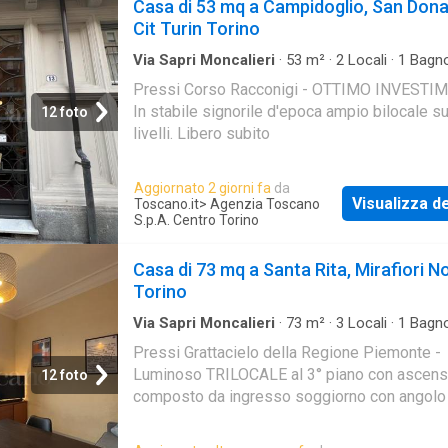
Casa di 53 mq a Campidoglio, San Dona
Cit Turin Torino
Via Sapri Moncalieri
·
53
m²
·
2
Locali
·
1
Bagn
Pressi Corso Racconigi - OTTIMO INVESTI
In stabile signorile d'epoca ampio bilocale s
12 foto
livelli. Libero subito
Aggiornato 2 giorni fa
da
Visualizza de
Toscano.it
> Agenzia Toscano
S.p.A. Centro Torino
Casa di 73 mq a Santa Rita, Mirafiori N
Torino
Via Sapri Moncalieri
·
73
m²
·
3
Locali
·
1
Bagn
·
Balcone
·
Cantina
·
Ascensore
Pressi Grattacielo della Regione Piemonte -
Luminoso TRILOCALE al 3° piano con ascens
12 foto
composto da ingresso soggiorno con angolo 
2 camere bagno balcone e cantina.
TERMOAUTONOMO