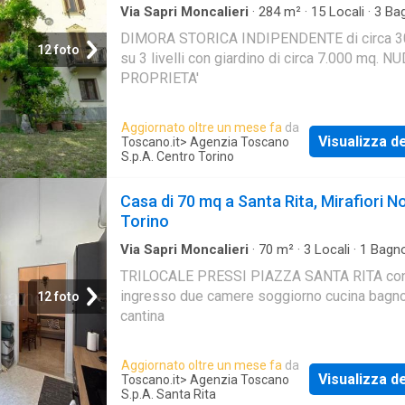
Via Sapri Moncalieri
·
284
m²
·
15
Locali
·
3
Bag
Villa Indipendente
·
Giardino
DIMORA STORICA INDIPENDENTE di circa 
12 foto
su 3 livelli con giardino di circa 7.000 mq. N
PROPRIETA'
Aggiornato oltre un mese fa
da
Visualizza de
Toscano.it
> Agenzia Toscano
S.p.A. Centro Torino
Casa di 70 mq a Santa Rita, Mirafiori N
Torino
Via Sapri Moncalieri
·
70
m²
·
3
Locali
·
1
Bagn
·
Cantina
TRILOCALE PRESSI PIAZZA SANTA RITA co
ingresso due camere soggiorno cucina bagno
12 foto
cantina
Aggiornato oltre un mese fa
da
Visualizza de
Toscano.it
> Agenzia Toscano
S.p.A. Santa Rita