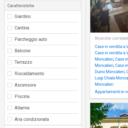
Caratteristiche
Giardino
Cantina
Ricerche correlat
Parcheggio auto
Case in vendita a 
Balcone
Case in vendita a V
Moncalieri
,
Case in
Terrazzo
Moncalieri
,
Case in
Duino Moncalieri
,
Riscaldamento
Luigi Chiala Moncal
Moncalieri
Ascensore
Appartamenti in ve
Piscina
Allarme
Aria condizionata