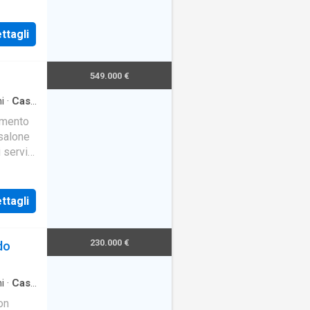
ttagli
549.000 €
i
·
Casa
amento
 salone
 servizi
ttagli
230.000 €
do
i
·
Casa
on