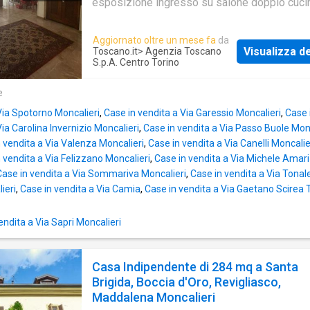
esposizione ingresso su salone doppio cuci
abitabile 3 camere doppi servizi balcone cant
possibilità BOX AUTO
Aggiornato oltre un mese fa
da
Visualizza de
Toscano.it
> Agenzia Toscano
S.p.A. Centro Torino
e
Via Spotorno Moncalieri
,
Case in vendita a Via Garessio Moncalieri
,
Case 
ia Carolina Invernizio Moncalieri
,
Case in vendita a Via Passo Buole Monc
 vendita a Via Valenza Moncalieri
,
Case in vendita a Via Canelli Moncalie
 vendita a Via Felizzano Moncalieri
,
Case in vendita a Via Michele Amari
Case in vendita a Via Sommariva Moncalieri
,
Case in vendita a Via Tonal
ieri
,
Case in vendita a Via Camia
,
Case in vendita a Via Gaetano Scirea 
ndita a Via Sapri Moncalieri
Casa Indipendente di 284 mq a Santa
Brigida, Boccia d'Oro, Revigliasco,
Maddalena Moncalieri