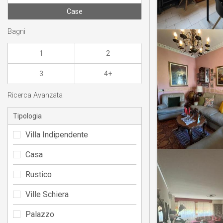
Case
Bagni
1
2
3
4+
Ricerca Avanzata
Tipologia
Villa Indipendente
Casa
Rustico
Ville Schiera
Palazzo