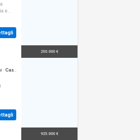
a
ia e
ttagli
250.000 €
i
·
Casa
O
ttagli
925.000 €