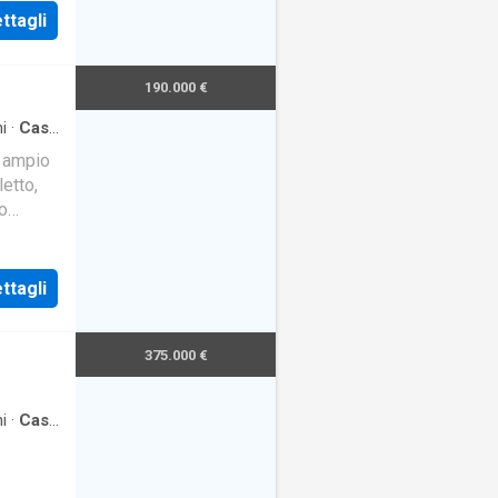
ttagli
190.000 €
i
·
Casa
 ampio
letto,
o
ttagli
375.000 €
i
·
Casa