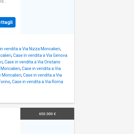
na
ina e
ttagli
in vendita a Via Nizza Moncalieri
,
alieri
,
Case in vendita a Via Genova
ri
,
Case in vendita a Via Oristano
 Moncalieri
,
Case in vendita a Via
e Moncalieri
,
Case in vendita a Via
Torino
,
Case in vendita a Via Roma
650.000 €