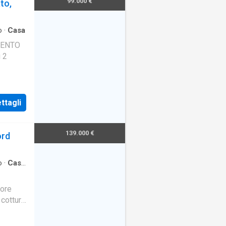
99.000 €
to,
o
·
Casa
MENTO
u 2
ttagli
139.000 €
ord
o
·
Casa
ore
cottura