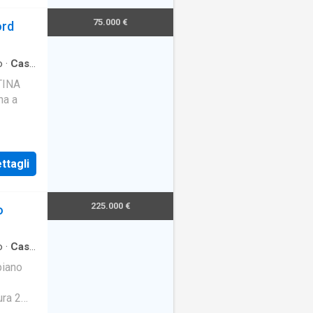
75.000 €
ord
o
·
Casa
TINA
na a
ttagli
225.000 €
o
o
·
Casa
piano
ura 2