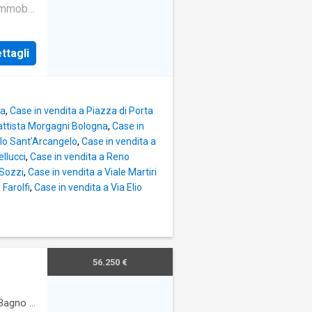
immobili
rti di
tima
ttagli
re
casa con
nomico
na
,
Case in vendita a Piazza di Porta
Battista Morgagni Bologna
,
Case in
olo Sant'Arcangelo
,
Case in vendita a
ellucci
,
Case in vendita a Reno
 Sozzi
,
Case in vendita a Viale Martiri
 Farolfi
,
Case in vendita a Via Elio
56.250 €
Bagno
·