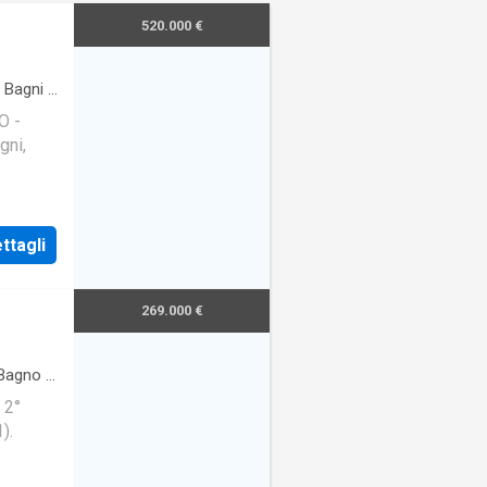
520.000 €
Bagni
·
O -
gni,
ttagli
269.000 €
Bagno
·
 2°
).
pianti a