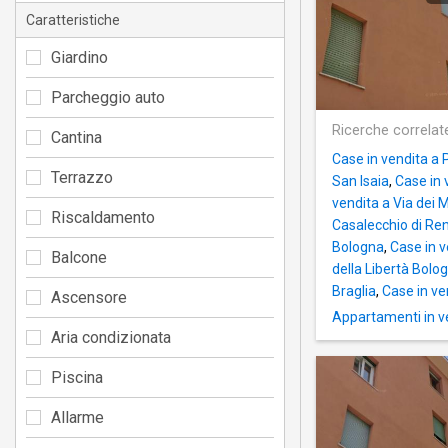
Caratteristiche
Giardino
Parcheggio auto
Ricerche correlat
Cantina
Case in vendita a 
Terrazzo
San Isaia
,
Case in 
vendita a Via dei
Riscaldamento
Casalecchio di Re
Bologna
,
Case in 
Balcone
della Libertà Bolo
Braglia
,
Case in ve
Ascensore
Appartamenti in v
Aria condizionata
Piscina
Allarme