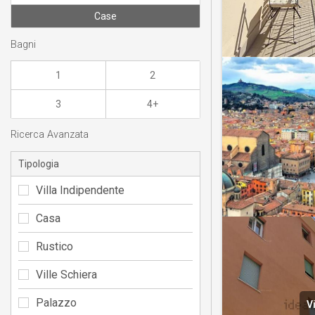
Case
Bagni
1
2
3
4+
Ricerca Avanzata
Tipologia
Villa Indipendente
Casa
Rustico
Ville Schiera
Palazzo
V