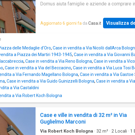
Domus aiuta famiglie e aziende a comprare 
all’asta tramite avvocati specializzati ed espe
mutuo. Comprare un immobile all’asta è un’ot
Visualizza de
Aggiornato 6 giorni fa
da
Casa.it
opportunità economica. Chiamaci ora per ave
maggiori informazioni perché comprare una 
Simplex Domus è facile, sicuro e molto eco
e
Piazza delle Medaglie d'Oro
,
Case in vendita a Via Nicolò dallArca Bolog
vendita a Piazza dei Martiri 1943-1945
,
Case in vendita a Via Giovanni 
 Maccabreccia
,
Case in vendita a Via Reno Bologna
,
Case in vendita a Vic
no
,
Case in vendita a Via del Beccacino
,
Case in vendita a Via Luca Tosi B
vendita a Via Fernando Magellano Bologna
,
Case in vendita a Via Gastoe
gna
,
Case in vendita a Via Guido Guinizzelli Bologna
,
Case in vendita a Via
ndita a Via Castaldini
endita a Via Robert Koch Bologna
Case e ville in vendita di 32 m² in Via
Guglielmo Marconi
Via Robert Koch Bologna
·
32
m²
·
2
Locali
·
1