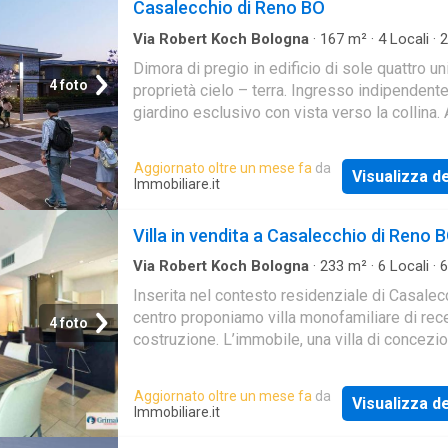
Casalecchio di Reno BO
Via Robert Koch Bologna
·
167
m²
·
4
Locali
·
2
Villa Indipendente
·
Giardino
Dimora di pregio in edificio di sole quattro un
4 foto
proprietà cielo – terra. Ingresso indipendent
giardino esclusivo con vista verso la collina.
possibilità di personalizzazione, Dotata d
Aggiornato oltre un mese fa
da
Visualizza de
Immobiliare.it
Villa in vendita a Casalecchio di Reno 
Via Robert Koch Bologna
·
233
m²
·
6
Locali
·
6
Villa Indipendente
Inserita nel contesto residenziale di Casalec
centro proponiamo villa monofamiliare di rec
4 foto
costruzione. L’immobile, una villa di concezio
moderna, è l’ideale per famiglie numerose ch
Aggiornato oltre un mese fa
da
Visualizza de
Immobiliare.it