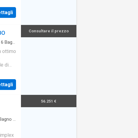
ttagli
Consultare il prezzo
 BO
·
6
Bagni
n ottimo
e
le di
ttagli
56.251 €
Bagno
·
Simplex