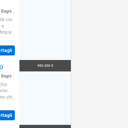
Bagni
·
ità con
e e
 Ampia
ttagli
990.000 €
BO
Bagni
·
chio
ente
ne ultra
e
ttagli