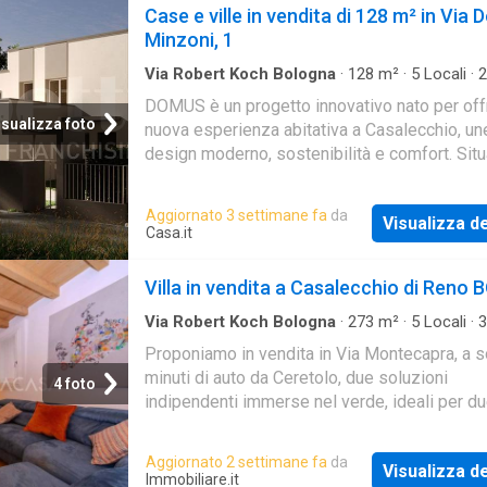
Case e ville in vendita di 128 m² in Via 
Minzoni, 1
Via Robert Koch Bologna
·
128
m²
·
5
Locali
·
2
Casa
DOMUS è un progetto innovativo nato per offr
isualizza foto
nuova esperienza abitativa a Casalecchio, u
design moderno, sostenibilità e comfort. Situ
Via Don Minzoni, in una posizione strategica, 
complesso consente di vivere a pochi passi 
Aggiornato 3 settimane fa
da
Visualizza de
servizi essenziali, dalle aree verdi e dai princ
Casa.it
collegamenti con Bologna. Un perfetto equilib
innovazione e tradizione, con soluzioni tecn
Villa in vendita a Casalecchio di Reno 
all'avanguardia e un’attenzione particolare all
sostenibilità ambientale
Via Robert Koch Bologna
·
273
m²
·
5
Locali
·
3
Villa Indipendente
Proponiamo in vendita in Via Montecapra, a so
minuti di auto da Ceretolo, due soluzioni
4 foto
indipendenti immerse nel verde, ideali per d
famiglie che intendono vivere vicine pur ma
ognuna i
Aggiornato 2 settimane fa
da
Visualizza de
Immobiliare.it