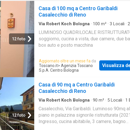
Casa di 100 mq a Centro Garibaldi
Casalecchio di Reno
Via Robert Koch Bologna
·
100
m²
·
3
Locali
·
2
Casa
·
Parcheggio auto
LUMINOSO QUADRILOCALE RISTRUTTURAT
soggiorno, cucina a vista, due camere, due ba
12 foto
box auto e posto macchina
Aggiornato oltre un mese fa
da
Visualizza de
Toscano.it
> Agenzia Toscano
S.p.A. Centro Bologna
Casa di 90 mq a Centro Garibaldi
Casalecchio di Reno
Via Robert Koch Bologna
·
90
m²
·
5
Locali
·
1
Casa
·
Balcone
·
Cantina
Casalecchio, Via Garibaldi. Luminoso 90mq al
piano in palazzina signorile ristrutturata (2021
12 foto
Ingresso, cucina abitabile, 3 camere, bagno
finestrato, balcone e cantina. Infissi PVC e im