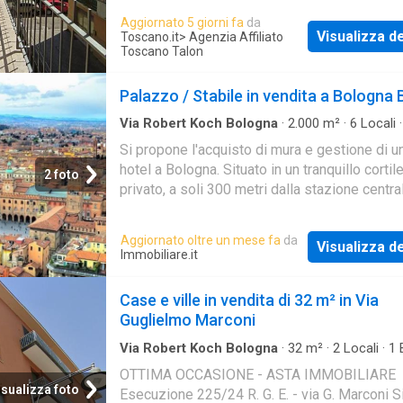
norma
Aggiornato 5 giorni fa
da
Visualizza de
Toscano.it
> Agenzia Affiliato
Toscano Talon
Palazzo / Stabile in vendita a Bologna
Via Robert Koch Bologna
·
2.000
m²
·
6
Locali
·
Palazzo
·
Giardino
Si propone l'acquisto di mura e gestione di u
hotel a Bologna. Situato in un tranquillo cortil
2 foto
privato, a soli 300 metri dalla stazione centra
Bologna. Edificio storico dagli interni mo
Aggiornato oltre un mese fa
da
Visualizza de
Immobiliare.it
Case e ville in vendita di 32 m² in Via
Guglielmo Marconi
Via Robert Koch Bologna
·
32
m²
·
2
Locali
·
1
Casa
OTTIMA OCCASIONE - ASTA IMMOBILIARE
isualizza foto
Esecuzione 225/24 R. G. E. - via G. Marconi 