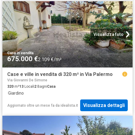
Visualizza foto
Casa
·
in vendita
675.000 €
2.109 €/m²
Case e ville in vendita di 320 m² in Via Palermo
Via Giovanni De Simone
320
m²
13
Locali
2
Bagni
Casa
·
Giardino
Visualizza dettagli
Aggiornato oltre un mese fa
da
idealista.it