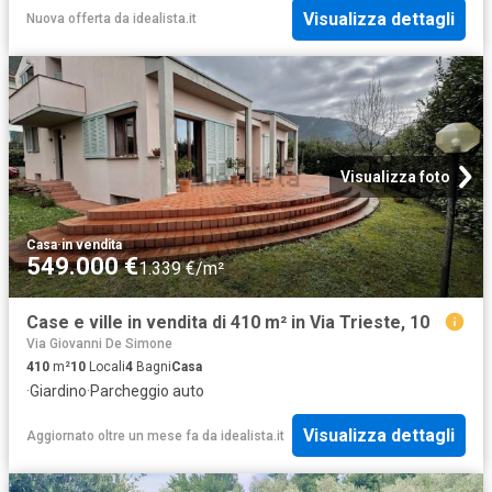
Visualizza dettagli
Nuova offerta
da
idealista.it
Visualizza foto
Casa
·
in vendita
549.000 €
1.339 €/m²
Case e ville in vendita di 410 m² in Via Trieste, 10
Via Giovanni De Simone
410
m²
10
Locali
4
Bagni
Casa
·
Giardino
·
Parcheggio auto
Visualizza dettagli
Aggiornato oltre un mese fa
da
idealista.it