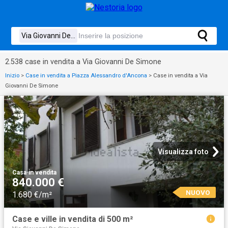
2.538 case in vendita a Via Giovanni De Simone
Inizio
>
Case in vendita a Piazza Alessandro d'Ancona
>
Case in vendita a Via
Giovanni De Simone
Visualizza foto
Casa
·
in vendita
840.000 €
NUOVO
1.680 €/m²
Case e ville in vendita di 500 m²