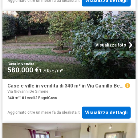
Visualizza dettagli
Aggiornato oltre un mese fa
da
idealista.it
Visualizza foto
Casa
·
in vendita
580.000 €
1.705 €/m²
Case e ville in vendita di 340 m² in Via Camillo Benso Cavour Arena Metato
Via Giovanni De Simone
340
m²
10
Locali
2
Bagni
Casa
Visualizza dettagli
Aggiornato oltre un mese fa
da
idealista.it