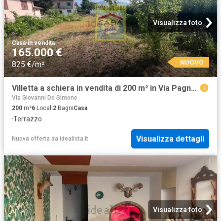
Visualizza foto
Casa
·
in vendita
165.000 €
NUOVO
825 €/m²
Villetta a schiera in vendita di 200 m² in Via Pagnatico, 41
Via Giovanni De Simone
200
m²
6
Locali
2
Bagni
Casa
·
Terrazzo
Visualizza dettagli
Nuova offerta
da
idealista.it
Visualizza foto