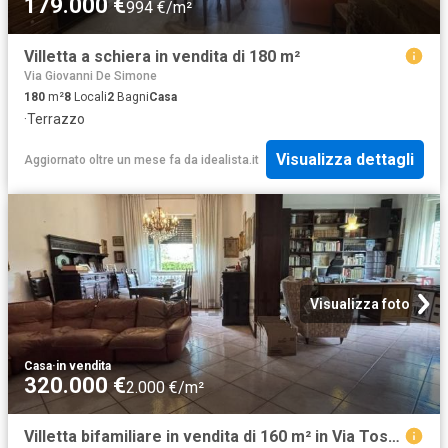
179.000 €
994 €/m²
Villetta a schiera in vendita di 180 m²
Via Giovanni De Simone
180
m²
8
Locali
2
Bagni
Casa
·
Terrazzo
Visualizza dettagli
Aggiornato oltre un mese fa
da
idealista.it
Visualizza foto
Casa
·
in vendita
320.000 €
2.000 €/m²
Villetta bifamiliare in vendita di 160 m² in Via Tosco Romagnola