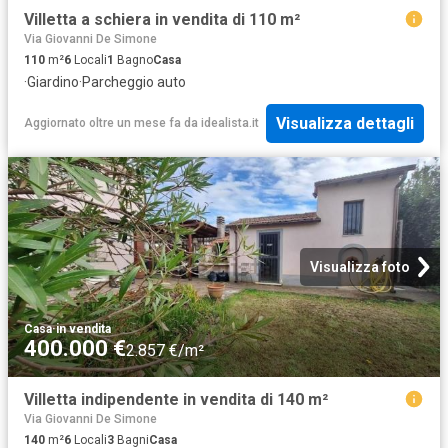
Villetta a schiera in vendita di 110 m²
Via Giovanni De Simone
110
m²
6
Locali
1
Bagno
Casa
·
Giardino
·
Parcheggio auto
Visualizza dettagli
Aggiornato oltre un mese fa
da
idealista.it
Visualizza foto
Casa
·
in vendita
400.000 €
2.857 €/m²
Villetta indipendente in vendita di 140 m²
Via Giovanni De Simone
140
m²
6
Locali
3
Bagni
Casa