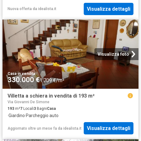
Visualizza dettagli
Nuova offerta
da
idealista.it
Visualizza foto
Casa
·
in vendita
330.000 €
1.709 €/m²
Villetta a schiera in vendita di 193 m²
Via Giovanni De Simone
193
m²
7
Locali
3
Bagni
Casa
·
Giardino
·
Parcheggio auto
Visualizza dettagli
Aggiornato oltre un mese fa
da
idealista.it