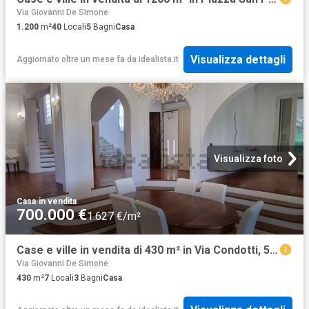
Via Giovanni De Simone
1.200
m²
40
Locali
5
Bagni
Casa
Visualizza dettagli
Aggiornato oltre un mese fa
da
idealista.it
Visualizza foto
Casa
·
in vendita
700.000 €
1.627 €/m²
Case e ville in vendita di 430 m² in Via Condotti, 56017
Via Giovanni De Simone
430
m²
7
Locali
3
Bagni
Casa