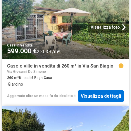
Visualizza foto
Casa
·
in vendita
599.000 €
2.303 €/m²
Case e ville in vendita di 260 m² in Via San Biagio
Via Giovanni De Simone
260
m²
8
Locali
6
Bagni
Casa
·
Giardino
Visualizza dettagli
Aggiornato oltre un mese fa
da
idealista.it