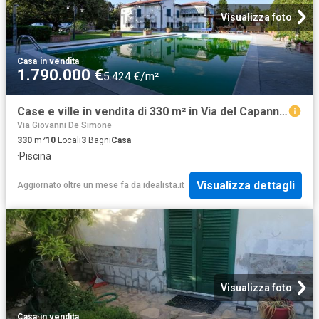
Visualizza foto
Casa
·
in vendita
1.790.000 €
5.424 €/m²
Case e ville in vendita di 330 m² in Via del Capannone
Via Giovanni De Simone
330
m²
10
Locali
3
Bagni
Casa
·
Piscina
Visualizza dettagli
Aggiornato oltre un mese fa
da
idealista.it
Visualizza foto
Casa
·
in vendita