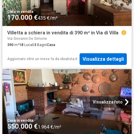
Casa
·
in vendita
170.000 €
435 €/m²
Villetta a schiera in vendita di 390 m² in Via di Villa
Via Giovanni De Simone
390
m²
18
Locali
3
Bagni
Casa
Visualizza dettagli
Aggiornato oltre un mese fa
da
idealista.it
Visualizza foto
Casa
·
in vendita
550.000 €
1.964 €/m²