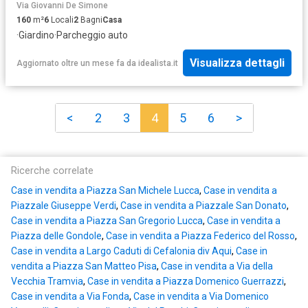
Via Giovanni De Simone
160
m²
6
Locali
2
Bagni
Casa
·
Giardino
·
Parcheggio auto
Visualizza dettagli
Aggiornato oltre un mese fa
da
idealista.it
<
2
3
4
5
6
>
Ricerche correlate
Case in vendita a Piazza San Michele Lucca
,
Case in vendita a
Piazzale Giuseppe Verdi
,
Case in vendita a Piazzale San Donato
,
Case in vendita a Piazza San Gregorio Lucca
,
Case in vendita a
Piazza delle Gondole
,
Case in vendita a Piazza Federico del Rosso
,
Case in vendita a Largo Caduti di Cefalonia div Aqui
,
Case in
vendita a Piazza San Matteo Pisa
,
Case in vendita a Via della
Vecchia Tramvia
,
Case in vendita a Piazza Domenico Guerrazzi
,
Case in vendita a Via Fonda
,
Case in vendita a Via Domenico