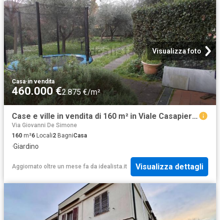
Visualizza foto
Casa
·
in vendita
460.000 €
2.875 €/m²
Case e ville in vendita di 160 m² in Viale Casapieri, 56019
Via Giovanni De Simone
160
m²
6
Locali
2
Bagni
Casa
·
Giardino
Visualizza dettagli
Aggiornato oltre un mese fa
da
idealista.it