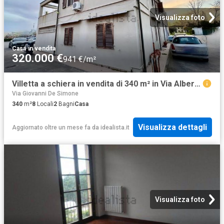
Visualizza foto
Casa
·
in vendita
320.000 €
941 €/m²
Villetta a schiera in vendita di 340 m² in Via Alberello, 39
Via Giovanni De Simone
340
m²
8
Locali
2
Bagni
Casa
Visualizza dettagli
Aggiornato oltre un mese fa
da
idealista.it
Visualizza foto