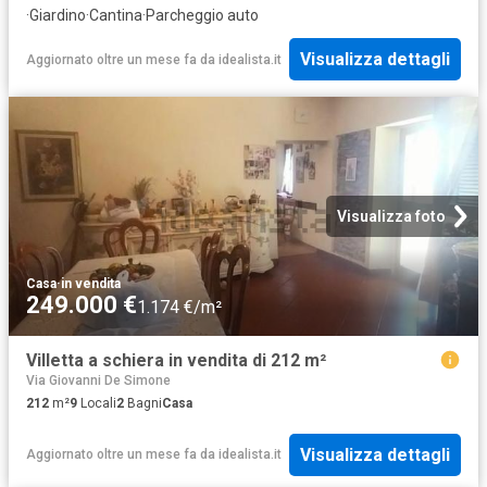
·
Giardino
·
Cantina
·
Parcheggio auto
Visualizza dettagli
Aggiornato oltre un mese fa
da
idealista.it
Visualizza foto
Casa
·
in vendita
249.000 €
1.174 €/m²
Villetta a schiera in vendita di 212 m²
Via Giovanni De Simone
212
m²
9
Locali
2
Bagni
Casa
Visualizza dettagli
Aggiornato oltre un mese fa
da
idealista.it