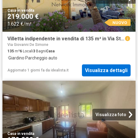
Casa
·
in vendita
219.000 €
NUOVO
1.622 €/m²
Villetta indipendente in vendita di 135 m² in Via Statale Abetone, 300
Via Giovanni De Simone
135
m²
6
Locali
3
Bagni
Casa
·
Giardino
·
Parcheggio auto
Visualizza dettagli
Aggiornato 1 giorni fa
da
idealista.it
Visualizza foto
Casa
·
in vendita