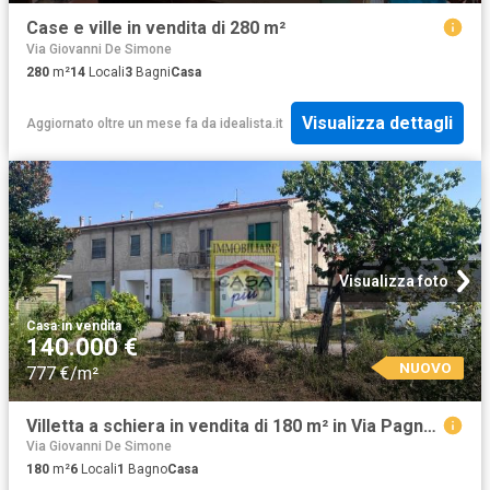
Case e ville in vendita di 280 m²
Via Giovanni De Simone
280
m²
14
Locali
3
Bagni
Casa
Visualizza dettagli
Aggiornato oltre un mese fa
da
idealista.it
Visualizza foto
Casa
·
in vendita
140.000 €
NUOVO
777 €/m²
Villetta a schiera in vendita di 180 m² in Via Pagnatico, 39
Via Giovanni De Simone
180
m²
6
Locali
1
Bagno
Casa