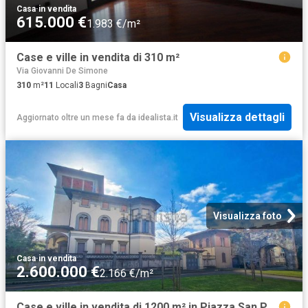
Casa
·
in vendita
615.000 €
1.983 €/m²
Case e ville in vendita di 310 m²
Via Giovanni De Simone
310
m²
11
Locali
3
Bagni
Casa
Visualizza dettagli
Aggiornato oltre un mese fa
da
idealista.it
Visualizza foto
Casa
·
in vendita
2.600.000 €
2.166 €/m²
Case e ville in vendita di 1200 m² in Piazza San Paolo a Ripa D&apos Arno, 39