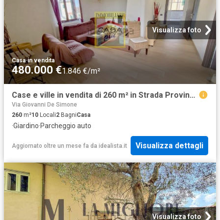
Visualizza foto
Casa
·
in vendita
480.000 €
1.846 €/m²
Case e ville in vendita di 260 m² in Strada Provinciale 2 Vicarese, 530
Via Giovanni De Simone
260
m²
10
Locali
2
Bagni
Casa
·
Giardino
·
Parcheggio auto
Visualizza dettagli
Aggiornato oltre un mese fa
da
idealista.it
Visualizza foto