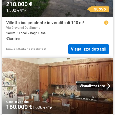
210.000 €
NUOVO
1.500 €/m²
Villetta indipendente in vendita di 140 m²
Via Giovanni De Simone
140
m²
5
Locali
2
Bagni
Casa
·
Giardino
Visualizza dettagli
Nuova offerta
da
idealista.it
Visualizza foto
Casa
·
in vendita
180.000 €
1.636 €/m²