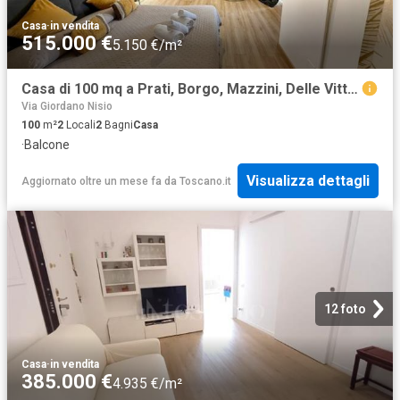
Casa
·
in vendita
515.000 €
5.150 €/m²
Casa di 100 mq a Prati, Borgo, Mazzini, Delle Vittorie, Degli Eroi Roma
Via Giordano Nisio
100
m²
2
Locali
2
Bagni
Casa
·
Balcone
Visualizza dettagli
Aggiornato oltre un mese fa
da
Toscano.it
12 foto
Casa
·
in vendita
385.000 €
4.935 €/m²