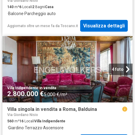
Via Giordano Nisio
140
m²
6
Locali
2
Bagni
Casa
·
Balcone
·
Parcheggio auto
Visualizza dettagli
Aggiornato oltre un mese fa
da
Toscano.it
4 foto
Villa Indipendente
·
in vendita
2.800.000 €
5.000 €/m²
Villa singola in vendita a Roma, Balduina
Via Giordano Nisio
560
m²
16
Locali
Villa Indipendente
·
Giardino
·
Terrazzo
·
Ascensore