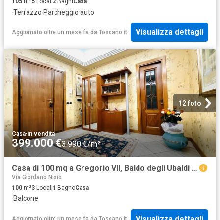
105
m²
5
Locali
2
Bagni
Casa
·
Terrazzo
·
Parcheggio auto
Visualizza dettagli
Aggiornato oltre un mese fa
da
Toscano.it
12 foto
Casa
·
in vendita
399.000 €
3.990 €/m²
Casa di 100 mq a Gregorio VII, Baldo degli Ubaldi Roma
Via Giordano Nisio
100
m²
3
Locali
1
Bagno
Casa
·
Balcone
Visualizza dettagli
Aggiornato oltre un mese fa
da
Toscano.it