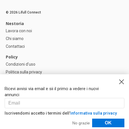
© 2026 Lifull Connect
Nestoria
Lavora con noi
Chi siamo
Contattaci
Policy
Condizioni d'uso
Politica sulla privacy
Política di Cookie
Impostazioni dei cookie
Ricevi avvisi via email e sii il primo a vedere i nuovi
annunci
Help
FAQ
Iscrivendomi accetto i termini dell'
informativa sulla privacy
I Nostri Partner
Filtri
OK
No grazie