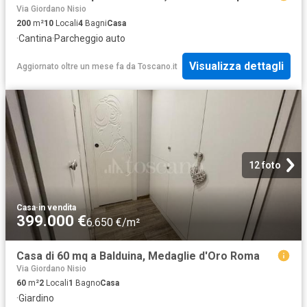
Via Giordano Nisio
200
m²
10
Locali
4
Bagni
Casa
·
Cantina
·
Parcheggio auto
Visualizza dettagli
Aggiornato oltre un mese fa
da
Toscano.it
12 foto
Casa
·
in vendita
399.000 €
6.650 €/m²
Casa di 60 mq a Balduina, Medaglie d'Oro Roma
Via Giordano Nisio
60
m²
2
Locali
1
Bagno
Casa
·
Giardino