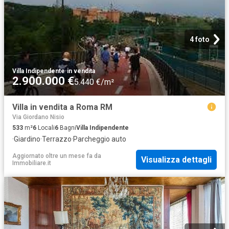
4 foto
Villa Indipendente
·
in vendita
2.900.000 €
5.440 €/m²
Villa in vendita a Roma RM
Via Giordano Nisio
533
m²
6
Locali
6
Bagni
Villa Indipendente
·
Giardino
·
Terrazzo
·
Parcheggio auto
Aggiornato oltre un mese fa
da
Visualizza dettagli
Immobiliare.it