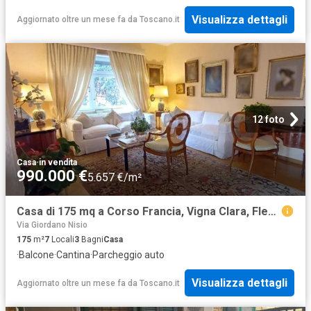
Visualizza dettagli
Aggiornato oltre un mese fa
da
Toscano.it
12 foto
Casa
·
in vendita
990.000 €
5.657 €/m²
Casa di 175 mq a Corso Francia, Vigna Clara, Fleming, Ponte Milvio Roma
Via Giordano Nisio
175
m²
7
Locali
3
Bagni
Casa
·
Balcone
·
Cantina
·
Parcheggio auto
Visualizza dettagli
Aggiornato oltre un mese fa
da
Toscano.it