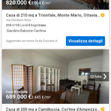
820.000 €
3.904 €/m²
Casa di 210 mq a Trionfale, Monte Mario, Ottavia Roma
Via Giordano Nisio
210
m²
10
Locali
3
Bagni
Casa
·
Giardino
·
Balcone
·
Cantina
Visualizza dettagli
Aggiornato un mese fa
da
Toscano.it
12 foto
Casa
·
in vendita
689.000 €
3.445 €/m²
Casa di 200 mq a Camilluccia, Cortina d'Ampezzo Roma