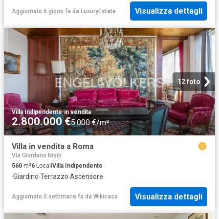
Visualizza dettagli
Aggiornato 6 giorni fa
da
LuxuryEstate
12 foto
Villa Indipendente
·
in vendita
2.800.000 €
5.000 €/m²
Villa in vendita a Roma
Via Giordano Nisio
560
m²
6
Locali
Villa Indipendente
·
Giardino
·
Terrazzo
·
Ascensore
Visualizza dettagli
Aggiornato 0 settimane fa
da
Wikicasa