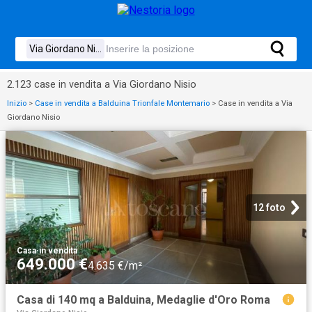
2.123 case in vendita a Via Giordano Nisio
Inizio
>
Case in vendita a Balduina Trionfale Montemario
>
Case in vendita a Via
Giordano Nisio
12 foto
Casa
·
in vendita
649.000 €
4.635 €/m²
Casa di 140 mq a Balduina, Medaglie d'Oro Roma