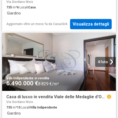
Via Giordano Nisio
735
m²
6
Locali
Casa
·
Giardino
Visualizza dettagli
Aggiornato oltre un mese fa
da
Casaclick
4 foto
Villa Indipendente
·
in vendita
6.490.000 €
8.829 €/m²
Casa di lusso in vendita Viale delle Medaglie d'Oro, Roma, Lazio
Via Giordano Nisio
735
m²
15
Locali
Villa Indipendente
·
Giardino