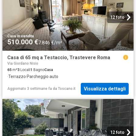
12 foto
Casa
·
in vendita
510.000 €
7.846 €/m²
Casa di 65 mq a Testaccio, Trastevere Roma
Via Giordano Nisio
65
m²
3
Locali
1
Bagno
Casa
·
Terrazzo
·
Parcheggio auto
Visualizza dettagli
Aggiornato 3 settimane fa
da
Toscano.it
12 foto