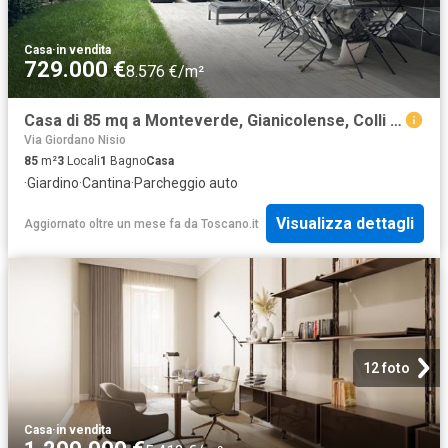
Casa
·
in vendita
729.000 €
8.576 €/m²
Casa di 85 mq a Monteverde, Gianicolense, Colli Portuensi, Casaletto Roma
Via Giordano Nisio
85
m²
3
Locali
1
Bagno
Casa
·
Giardino
·
Cantina
·
Parcheggio auto
Visualizza dettagli
Aggiornato oltre un mese fa
da
Toscano.it
12 foto
Casa
·
in vendita