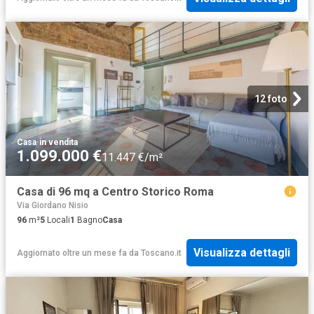
12 foto
Casa
·
in vendita
1.099.000 €
11.447 €/m²
Casa di 96 mq a Centro Storico Roma
Via Giordano Nisio
96
m²
5
Locali
1
Bagno
Casa
Visualizza dettagli
Aggiornato oltre un mese fa
da
Toscano.it