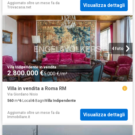
Aggiornato oltre un mese fa
da
Visualizza dettagli
Trovacasa.net
4 foto
Villa Indipendente
·
in vendita
2.800.000 €
5.000 €/m²
Villa in vendita a Roma RM
Via Giordano Nisio
560
m²
6
Locali
6
Bagni
Villa Indipendente
Aggiornato oltre un mese fa
da
Visualizza dettagli
Immobiliare.it