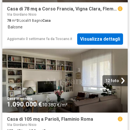
Casa di 78 mq a Corso Francia, Vigna Clara, Fleming, Ponte Milvio Roma
Via Giordano Nisio
78
m²
3
Locali
1
Bagno
Casa
·
Balcone
Visualizza dettagli
Aggiornato 0 settimane fa
da
Toscano.it
12 foto
Casa
·
in vendita
1.090.000 €
10.380 €/m²
Casa di 105 mq a Parioli, Flaminio Roma
Via Giordano Nisio