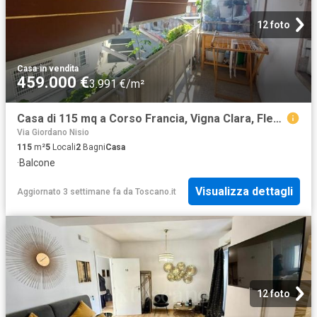
12 foto
Casa
·
in vendita
459.000 €
3.991 €/m²
Casa di 115 mq a Corso Francia, Vigna Clara, Fleming, Ponte Milvio Roma
Via Giordano Nisio
115
m²
5
Locali
2
Bagni
Casa
·
Balcone
Visualizza dettagli
Aggiornato 3 settimane fa
da
Toscano.it
12 foto