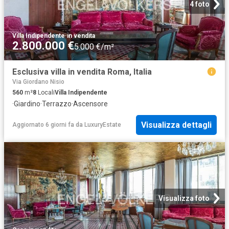
4 foto
Villa Indipendente
·
in vendita
2.800.000 €
5.000 €/m²
Esclusiva villa in vendita Roma, Italia
Via Giordano Nisio
560
m²
8
Locali
Villa Indipendente
·
Giardino
·
Terrazzo
·
Ascensore
Visualizza dettagli
Aggiornato 6 giorni fa
da
LuxuryEstate
Visualizza foto