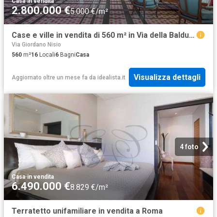
Casa
·
in vendita
2.800.000 €
5.000 €/m²
Case e ville in vendita di 560 m² in Via della Balduina, 50
Via Giordano Nisio
560
m²
16
Locali
6
Bagni
Casa
Visualizza dettagli
Aggiornato oltre un mese fa
da
idealista.it
4 foto
Casa
·
in vendita
6.490.000 €
8.829 €/m²
Terratetto unifamiliare in vendita a Roma