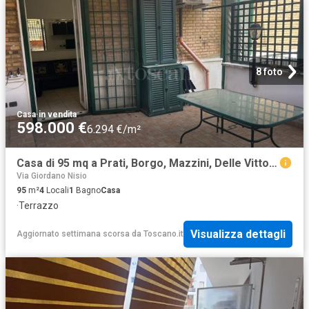
8 foto
Casa
·
in vendita
598.000 €
6.294 €/m²
Casa di 95 mq a Prati, Borgo, Mazzini, Delle Vittorie, Degli Eroi Roma
Via Giordano Nisio
95
m²
4
Locali
1
Bagno
Casa
·
Terrazzo
Visualizza dettagli
Aggiornato settimana scorsa
da
Toscano.it