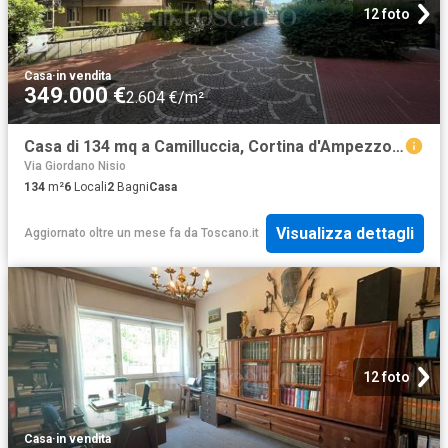
12 foto
Casa
·
in vendita
349.000 €
2.604 €/m²
Casa di 134 mq a Camilluccia, Cortina d'Ampezzo Roma
Via Giordano Nisio
134
m²
6
Locali
2
Bagni
Casa
Visualizza dettagli
Aggiornato oltre un mese fa
da
Toscano.it
12 foto
Casa
·
in vendita