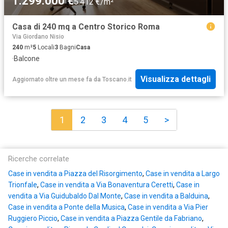
1.299.000 €
5.412 €/m²
Casa di 240 mq a Centro Storico Roma
Via Giordano Nisio
240
m²
5
Locali
3
Bagni
Casa
·
Balcone
Visualizza dettagli
Aggiornato oltre un mese fa
da
Toscano.it
1
2
3
4
5
>
Ricerche correlate
Case in vendita a Piazza del Risorgimento
,
Case in vendita a Largo
Trionfale
,
Case in vendita a Via Bonaventura Ceretti
,
Case in
vendita a Via Guidubaldo Dal Monte
,
Case in vendita a Balduina
,
Case in vendita a Ponte della Musica
,
Case in vendita a Via Pier
Ruggiero Piccio
,
Case in vendita a Piazza Gentile da Fabriano
,