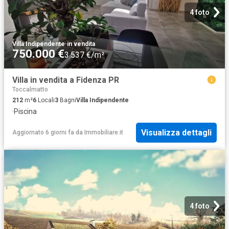
4 foto
Villa Indipendente
·
in vendita
750.000 €
3.537 €/m²
Villa in vendita a Fidenza PR
Toccalmatto
212
m²
6
Locali
3
Bagni
Villa Indipendente
·
Piscina
Visualizza dettagli
Aggiornato 6 giorni fa
da
Immobiliare.it
4 foto