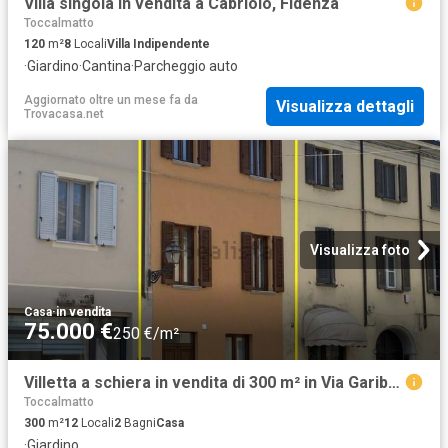
Villa singola in vendita a Cabriolo, Fidenza
Toccalmatto
120
m²
8
Locali
Villa Indipendente
·
Giardino
·
Cantina
·
Parcheggio auto
Aggiornato oltre un mese fa
da
Visualizza dettagli
Trovacasa.net
Visualizza foto
Casa
·
in vendita
75.000 €
250 €/m²
Villetta a schiera in vendita di 300 m² in Via Garibaldi
Toccalmatto
300
m²
12
Locali
2
Bagni
Casa
·
Giardino