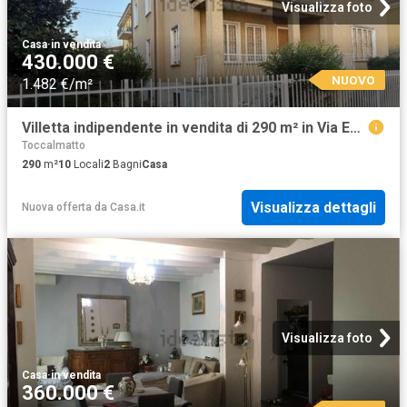
Visualizza foto
Casa
·
in vendita
430.000 €
NUOVO
1.482 €/m²
Villetta indipendente in vendita di 290 m² in Via Enrico Fermi
Toccalmatto
290
m²
10
Locali
2
Bagni
Casa
Visualizza dettagli
Nuova offerta
da
Casa.it
Visualizza foto
Casa
·
in vendita
360.000 €