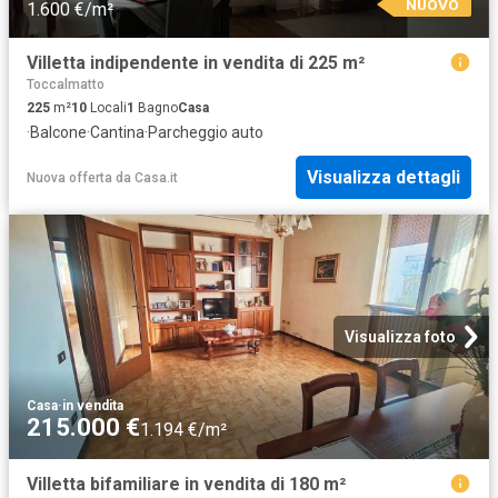
NUOVO
1.600 €/m²
Villetta indipendente in vendita di 225 m²
Toccalmatto
225
m²
10
Locali
1
Bagno
Casa
·
Balcone
·
Cantina
·
Parcheggio auto
Visualizza dettagli
Nuova offerta
da
Casa.it
Visualizza foto
Casa
·
in vendita
215.000 €
1.194 €/m²
Villetta bifamiliare in vendita di 180 m²