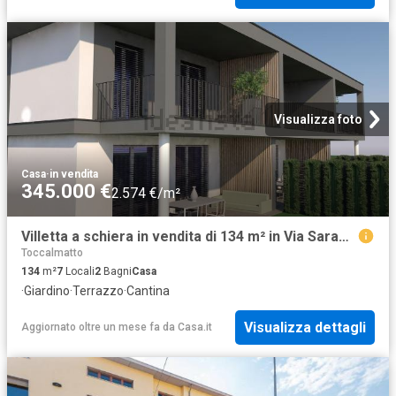
Visualizza foto
Casa
·
in vendita
345.000 €
2.574 €/m²
Villetta a schiera in vendita di 134 m² in Via Saragat
Toccalmatto
134
m²
7
Locali
2
Bagni
Casa
·
Giardino
·
Terrazzo
·
Cantina
Visualizza dettagli
Aggiornato oltre un mese fa
da
Casa.it