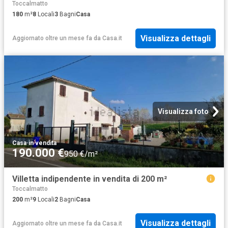
Toccalmatto
180
m²
8
Locali
3
Bagni
Casa
Visualizza dettagli
Aggiornato oltre un mese fa
da
Casa.it
Visualizza foto
Casa
·
in vendita
190.000 €
950 €/m²
Villetta indipendente in vendita di 200 m²
Toccalmatto
200
m²
9
Locali
2
Bagni
Casa
Visualizza dettagli
Aggiornato oltre un mese fa
da
Casa.it