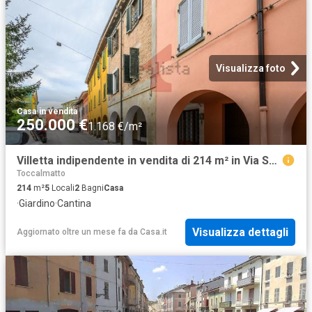
Visualizza foto
Casa
·
in vendita
250.000 €
1.168 €/m²
Villetta indipendente in vendita di 214 m² in Via Sanvitale, 2
Toccalmatto
214
m²
5
Locali
2
Bagni
Casa
·
Giardino
·
Cantina
Visualizza dettagli
Aggiornato oltre un mese fa
da
Casa.it