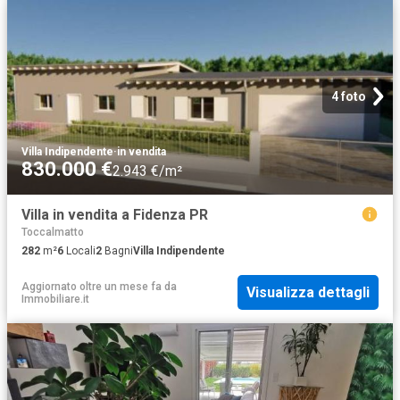
4 foto
Villa Indipendente
·
in vendita
830.000 €
2.943 €/m²
Villa in vendita a Fidenza PR
Toccalmatto
282
m²
6
Locali
2
Bagni
Villa Indipendente
Aggiornato oltre un mese fa
da
Visualizza dettagli
Immobiliare.it