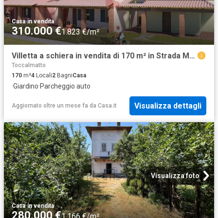
Casa
·
in vendita
310.000 €
1.823 €/m²
Villetta a schiera in vendita di 170 m² in Strada Mortuzzi
Toccalmatto
170
m²
4
Locali
2
Bagni
Casa
·
Giardino
·
Parcheggio auto
Visualizza dettagli
Aggiornato oltre un mese fa
da
Casa.it
Visualizza foto
Casa
·
in vendita
280.000 €
1.166 €/m²