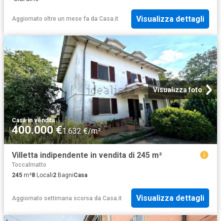
Visualizza dettagli
Aggiornato oltre un mese fa
da
Casa.it
Visualizza foto
Casa
·
in vendita
400.000 €
1.632 €/m²
Villetta indipendente in vendita di 245 m²
Toccalmatto
245
m²
8
Locali
2
Bagni
Casa
Visualizza dettagli
Aggiornato settimana scorsa
da
Casa.it