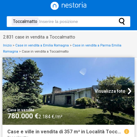
2.831 case in vendita a Toccalmatto
Inizio
>
Case in vendita a Emilia Romagna
>
Case in vendita a Parma Emilia
Romagna
>
Case in vendita a Toccalmatto
Visualizza foto
Casa
·
in vendita
780.000 €
2.184 €/m²
Case e ville in vendita di 357 m² in Località Toccalmatto, 12