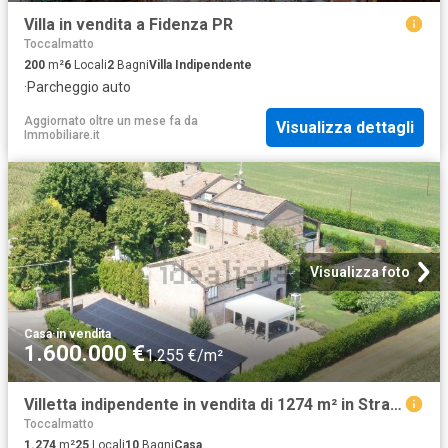
Villa in vendita a Fidenza PR
Toccalmatto
200
m²
6
Locali
2
Bagni
Villa Indipendente
·
Parcheggio auto
Aggiornato oltre un mese fa
da
Visualizza dettagli
Immobiliare.it
Visualizza foto
Casa
·
in vendita
1.600.000 €
1.255 €/m²
Villetta indipendente in vendita di 1274 m² in Strada di Gazzolo, 32
Toccalmatto
1.274
m²
25
Locali
10
Bagni
Casa