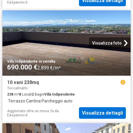
Visualizza dettagli
Easyavvisi.it
Visualizza foto
Villa Indipendente
·
in vendita
690.000 €
2.899 €/m²
10 vani 238mq
Toccalmatto
238
m²
8
Locali
2
Bagni
Villa Indipendente
·
Terrazzo
·
Cantina
·
Parcheggio auto
Aggiornato oltre un mese fa
da
Visualizza dettagli
Easyavvisi.it