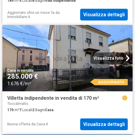
189
m²
5
Locali
6
Bagni
Villa Indipendente
Aggiornato oltre un mese fa
da
Visualizza dettagli
Immobiliare.it
Visualizza foto
Casa
·
in vendita
285.000 €
AGGIORNATO
1.676 €/m²
Villetta indipendente in vendita di 170 m²
Toccalmatto
170
m²
7
Locali
2
Bagni
Casa
Visualizza dettagli
Nuova offerta
da
Casa.it