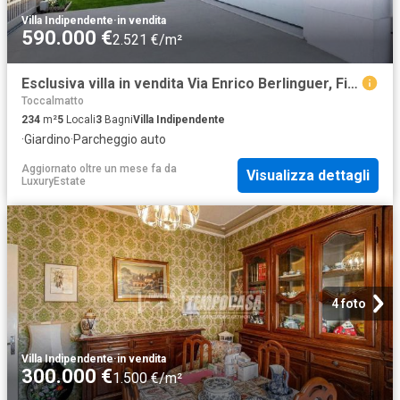
Villa Indipendente
·
in vendita
590.000 €
2.521 €/m²
Esclusiva villa in vendita Via Enrico Berlinguer, Fidenza, Emilia Romagna
Toccalmatto
234
m²
5
Locali
3
Bagni
Villa Indipendente
·
Giardino
·
Parcheggio auto
Aggiornato oltre un mese fa
da
Visualizza dettagli
LuxuryEstate
4 foto
Villa Indipendente
·
in vendita
300.000 €
1.500 €/m²