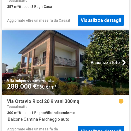
Toccalmatto
357
m²
6
Locali
3
Bagni
Casa
Visualizza dettagli
Aggiornato oltre un mese fa
da
Casa.it
Visualizza foto
Villa Indipendente
·
in vendita
288.000 €
960 €/m²
Via Ottavio Ricci 20 9 vani 300mq
Toccalmatto
300
m²
8
Locali
1
Bagno
Villa Indipendente
·
Balcone
·
Cantina
·
Parcheggio auto
Aggiornato oltre un mese fa
da