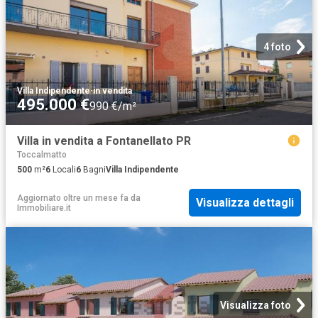
4 foto
Villa Indipendente
·
in vendita
495.000 €
990 €/m²
Villa in vendita a Fontanellato PR
Toccalmatto
500
m²
6
Locali
6
Bagni
Villa Indipendente
Aggiornato oltre un mese fa
da
Visualizza dettagli
Immobiliare.it
Visualizza foto