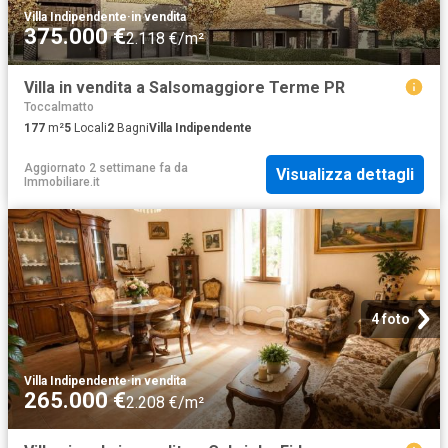
Villa Indipendente
·
in vendita
375.000 €
2.118 €/m²
Villa in vendita a Salsomaggiore Terme PR
Toccalmatto
177
m²
5
Locali
2
Bagni
Villa Indipendente
Aggiornato 2 settimane fa
da
Visualizza dettagli
Immobiliare.it
4 foto
Villa Indipendente
·
in vendita
265.000 €
2.208 €/m²