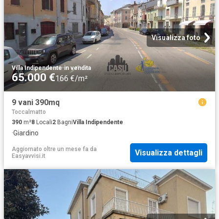
Visualizza foto
Villa Indipendente
·
in vendita
65.000 €
166 €/m²
9 vani 390mq
Toccalmatto
390
m²
8
Locali
2
Bagni
Villa Indipendente
·
Giardino
Aggiornato oltre un mese fa
da
Visualizza dettagli
Easyavvisi.it