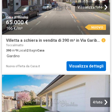
Visualizza foto
Casa
·
in vendita
65.000 €
NUOVO
166 €/m²
Villetta a schiera in vendita di 390 m² in Via Garibaldi
Toccalmatto
390
m²
9
Locali
2
Bagni
Casa
·
Giardino
Visualizza dettagli
Nuova offerta
da
Casa.it
4 foto