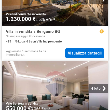
Villa Indipendente
·
in vendita
1.230.000 €
2.536 €/m²
Villa in vendita a Bergamo BG
Sovrapassaggio Boccaleone
485
m²
6
Locali
6
Bagni
Villa Indipendente
Aggiornato 3 settimane fa
da
Visualizza dettagli
Immobiliare.it
4 foto
Ville Schiera
·
in vendita
550.000 €
3.055 €/m²