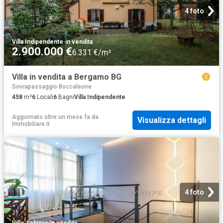
4 foto
Villa Indipendente
·
in vendita
2.900.000 €
6.331 €/m²
Villa in vendita a Bergamo BG
Sovrapassaggio Boccaleone
458
m²
6
Locali
6
Bagni
Villa Indipendente
Aggiornato oltre un mese fa
da
Visualizza dettagli
Immobiliare.it
4 foto
Ville Schiera
·
in vendita