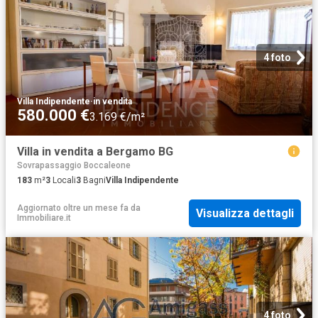
4 foto
Villa Indipendente
·
in vendita
580.000 €
3.169 €/m²
Villa in vendita a Bergamo BG
Sovrapassaggio Boccaleone
183
m²
3
Locali
3
Bagni
Villa Indipendente
Aggiornato oltre un mese fa
da
Visualizza dettagli
Immobiliare.it
4 foto