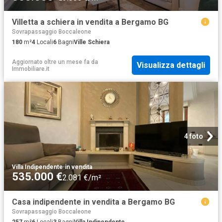
Villetta a schiera in vendita a Bergamo BG
Sovrapassaggio Boccaleone
180
m²
4
Locali
6
Bagni
Ville Schiera
Aggiornato oltre un mese fa
da
Visualizza dettagli
Immobiliare.it
4 foto
Villa Indipendente
·
in vendita
535.000 €
2.081 €/m²
Casa indipendente in vendita a Bergamo BG
Sovrapassaggio Boccaleone