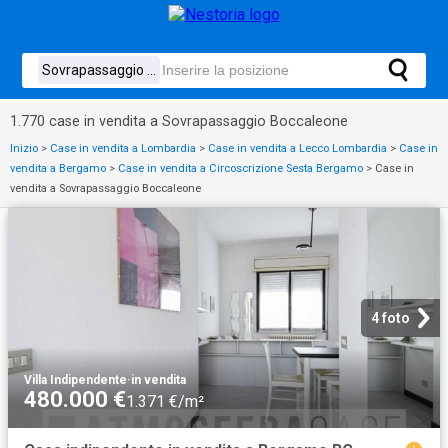
1.770 case in vendita a Sovrapassaggio Boccaleone
Inizio
>
Case in vendita a Lombardia
>
Case in vendita a Lecco Lombardia
>
Case in
vendita a Bergamo
>
Case in vendita a Circoscrizione Sesta Bergamo
>
Case in
vendita a Sovrapassaggio Boccaleone
4 foto
Villa Indipendente
·
in vendita
480.000 €
1.371 €/m²