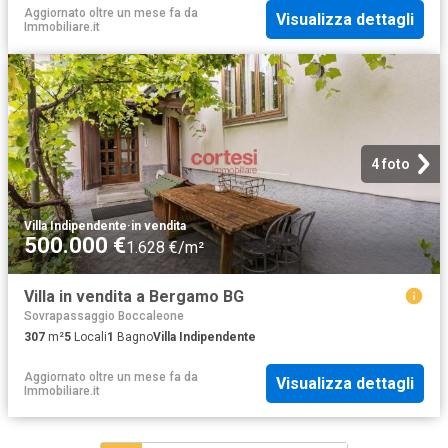
Aggiornato oltre un mese fa
da
Visualizza dettagli
Immobiliare.it
4 foto
Villa Indipendente
·
in vendita
500.000 €
1.628 €/m²
Villa in vendita a Bergamo BG
Sovrapassaggio Boccaleone
307
m²
5
Locali
1
Bagno
Villa Indipendente
Aggiornato oltre un mese fa
da
Visualizza dettagli
Immobiliare.it