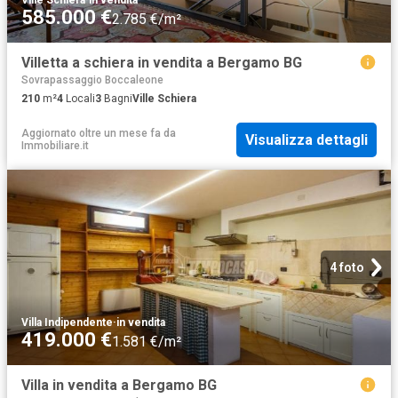
585.000 €
2.785 €/m²
Villetta a schiera in vendita a Bergamo BG
Sovrapassaggio Boccaleone
210
m²
4
Locali
3
Bagni
Ville Schiera
Aggiornato oltre un mese fa
da
Visualizza dettagli
Immobiliare.it
4 foto
Villa Indipendente
·
in vendita
419.000 €
1.581 €/m²
Villa in vendita a Bergamo BG