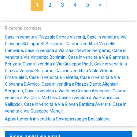
1
2
3
4
5
>
Ricerche correlate
Case in vendita a Piazzale Ermes Visconti
,
Case in vendita a Via
Giovanni Schiaparelli Bergamo
,
Case in vendita a Via delle
Canovine
,
Case in vendita a Via Isaac Newton Bergamo
,
Case in
vendita a Via Vincenzo Bonimini
,
Case in vendita a Via Gianmaria
Benzoni
,
Case in vendita a Via Giuseppe Pietti
,
Case in vendita a
Piazza Vecchia Bergamo
,
Case in vendita a Viale Vittorio
Emanuale II
,
Case in vendita a Helvetia
,
Case in vendita a Via
Giovanna D'Amico
,
Case in vendita a Piazza Dante Alighieri
Bergamo
,
Case in vendita a Via Hans Cristian Andersen
,
Case in
vendita a Via Clara Maffeis
,
Case in vendita a Via Francesco
Galliccioli
,
Case in vendita a Via Giovan Battista Averara
,
Case in
vendita a Via Guiseppe Mangili
Appartamenti in vendita a Sovrapassaggio Boccaleone
Ricevi avvisi via email