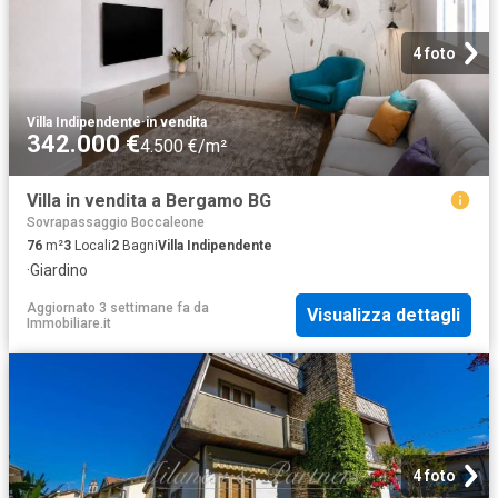
4 foto
Villa Indipendente
·
in vendita
342.000 €
4.500 €/m²
Villa in vendita a Bergamo BG
Sovrapassaggio Boccaleone
76
m²
3
Locali
2
Bagni
Villa Indipendente
·
Giardino
Aggiornato 3 settimane fa
da
Visualizza dettagli
Immobiliare.it
4 foto