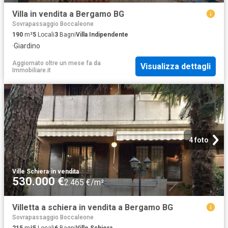
Villa in vendita a Bergamo BG
Sovrapassaggio Boccaleone
190
m²
5
Locali
3
Bagni
Villa Indipendente
·
Giardino
Aggiornato oltre un mese fa
da
Visualizza dettagli
Immobiliare.it
4 foto
Ville Schiera
·
in vendita
530.000 €
2.465 €/m²
Villetta a schiera in vendita a Bergamo BG
Sovrapassaggio Boccaleone
215
m²
5
Locali
6
Bagni
Ville Schiera