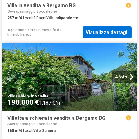
Villa in vendita a Bergamo BG
Sovrapassaggio Boccaleone
257
m²
4
Locali
2
Bagni
Villa Indipendente
Aggiornato oltre un mese fa
da
Visualizza dettagli
Immobiliare.it
4 foto
Ville Schiera
·
in vendita
190.000 €
1.187 €/m²
Villetta a schiera in vendita a Bergamo BG
Sovrapassaggio Boccaleone
160
m²
4
Locali
Ville Schiera