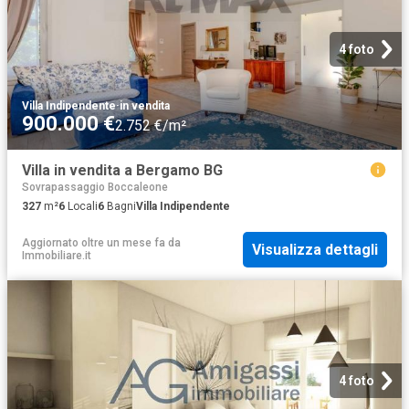
4 foto
Villa Indipendente
·
in vendita
900.000 €
2.752 €/m²
Villa in vendita a Bergamo BG
Sovrapassaggio Boccaleone
327
m²
6
Locali
6
Bagni
Villa Indipendente
Aggiornato oltre un mese fa
da
Visualizza dettagli
Immobiliare.it
4 foto