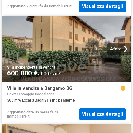
Visualizza dettagli
Aggiornato 2 giorni fa
da
Immobiliare.it
4 foto
Villa Indipendente
·
in vendita
600.000 €
2.000 €/m²
Villa in vendita a Bergamo BG
Sovrapassaggio Boccaleone
300
m²
6
Locali
3
Bagni
Villa Indipendente
Aggiornato oltre un mese fa
da
Visualizza dettagli
Immobiliare.it