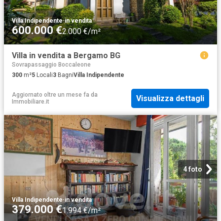
Villa Indipendente
·
in vendita
600.000 €
2.000 €/m²
Villa in vendita a Bergamo BG
Sovrapassaggio Boccaleone
300
m²
5
Locali
3
Bagni
Villa Indipendente
Aggiornato oltre un mese fa
da
Visualizza dettagli
Immobiliare.it
4 foto
Villa Indipendente
·
in vendita
379.000 €
1.994 €/m²