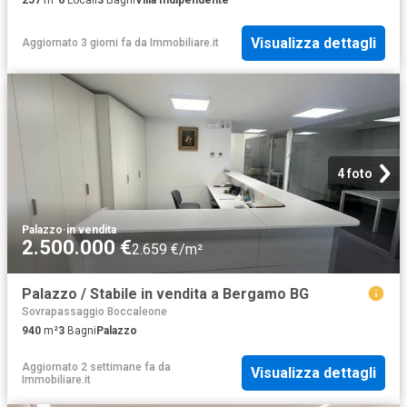
257
m²
6
Locali
3
Bagni
Villa Indipendente
Visualizza dettagli
Aggiornato 3 giorni fa
da
Immobiliare.it
4 foto
Palazzo
·
in vendita
2.500.000 €
2.659 €/m²
Palazzo / Stabile in vendita a Bergamo BG
Sovrapassaggio Boccaleone
940
m²
3
Bagni
Palazzo
Aggiornato 2 settimane fa
da
Visualizza dettagli
Immobiliare.it