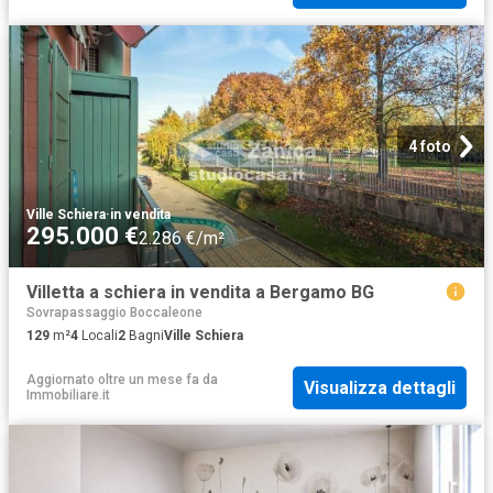
4 foto
Ville Schiera
·
in vendita
295.000 €
2.286 €/m²
Villetta a schiera in vendita a Bergamo BG
Sovrapassaggio Boccaleone
129
m²
4
Locali
2
Bagni
Ville Schiera
Aggiornato oltre un mese fa
da
Visualizza dettagli
Immobiliare.it