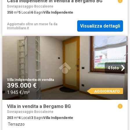
Casa indipendente in vendita a Bergamo BG
Sovrapassaggio Boccaleone
350
m²
5
Locali
6
Bagni
Villa Indipendente
Aggiornato oltre un mese fa
da
Visualizza dettagli
Immobiliare.it
4 foto
Villa Indipendente
·
in vendita
395.000 €
AGGIORNATO
1.945 €/m²
Villa in vendita a Bergamo BG
Sovrapassaggio Boccaleone
203
m²
4
Locali
3
Bagni
Villa Indipendente
·
Terrazzo