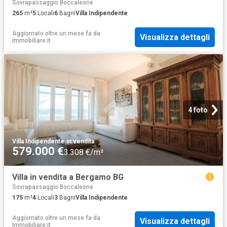
Sovrapassaggio Boccaleone
265
m²
5
Locali
6
Bagni
Villa Indipendente
Aggiornato oltre un mese fa
da
Visualizza dettagli
Immobiliare.it
4 foto
Villa Indipendente
·
in vendita
579.000 €
3.308 €/m²
Villa in vendita a Bergamo BG
Sovrapassaggio Boccaleone
175
m²
4
Locali
3
Bagni
Villa Indipendente
Aggiornato oltre un mese fa
da
Visualizza dettagli
Immobiliare.it