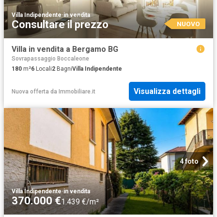
Villa Indipendente
·
in vendita
Consultare il prezzo
NUOVO
Villa in vendita a Bergamo BG
Sovrapassaggio Boccaleone
180
m²
6
Locali
2
Bagni
Villa Indipendente
Visualizza dettagli
Nuova offerta
da
Immobiliare.it
4 foto
Villa Indipendente
·
in vendita
370.000 €
1.439 €/m²