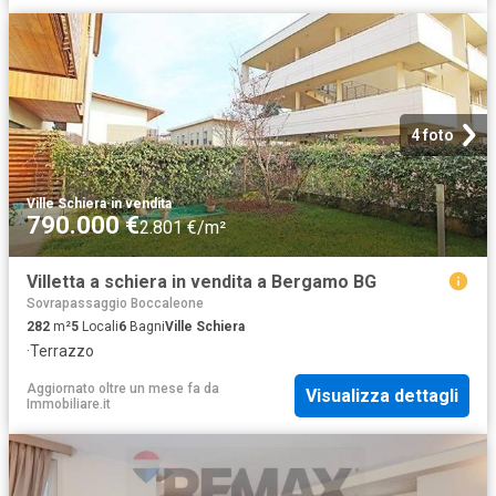
4 foto
Ville Schiera
·
in vendita
790.000 €
2.801 €/m²
Villetta a schiera in vendita a Bergamo BG
Sovrapassaggio Boccaleone
282
m²
5
Locali
6
Bagni
Ville Schiera
·
Terrazzo
Aggiornato oltre un mese fa
da
Visualizza dettagli
Immobiliare.it