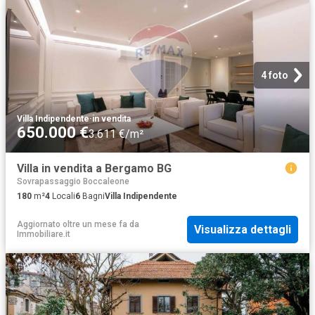
4 foto
Villa Indipendente
·
in vendita
650.000 €
3.611 €/m²
Villa in vendita a Bergamo BG
Sovrapassaggio Boccaleone
180
m²
4
Locali
6
Bagni
Villa Indipendente
Aggiornato oltre un mese fa
da
Visualizza dettagli
Immobiliare.it