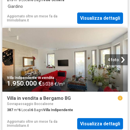
·
Giardino
Aggiornato oltre un mese fa
da
Visualizza dettagli
Immobiliare.it
4 foto
Villa Indipendente
·
in vendita
1.950.000 €
5.038 €/m²
Villa in vendita a Bergamo BG
Sovrapassaggio Boccaleone
387
m²
6
Locali
6
Bagni
Villa Indipendente
Aggiornato oltre un mese fa
da
Visualizza dettagli
Immobiliare.it