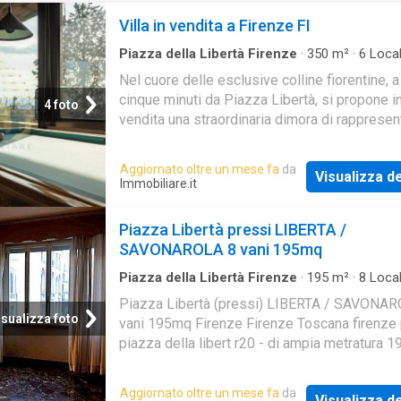
Villa in vendita a Firenze FI
Piazza della Libertà Firenze
·
350
m²
·
6
Local
Bagni
·
Villa Indipendente
Nel cuore delle esclusive colline fiorentine, a
cinque minuti da Piazza Libertà, si propone i
4 foto
vendita una straordinaria dimora di rapprese
situata all'ultimo piano di una storica villa d'
Aggiornato oltre un mese fa
da
Visualizza de
Immobiliare.it
Piazza Libertà pressi LIBERTA /
SAVONAROLA 8 vani 195mq
Piazza della Libertà Firenze
·
195
m²
·
8
Local
Bagni
·
Villa Indipendente
·
Terrazzo
·
Cantina
·
Piazza Libertà (pressi) LIBERTA / SAVONA
Ascensore
·
Parcheggio auto
isualizza foto
vani 195mq Firenze Firenze Toscana firenze
piazza della libert r20 - di ampia metratura 1
palazzo signorile anni 60 luminoso in quanto
esposto su quattro lati divisibile con doppio
Aggiornato oltre un mese fa
da
Visualizza de