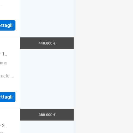
ttagli
440.000 €
·
1
rimo
niale 2
o
ttagli
380.000 €
·
2