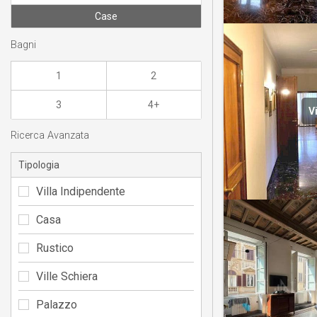
Case
Bagni
1
2
3
4+
V
Ricerca Avanzata
Tipologia
Villa Indipendente
Casa
Rustico
Ville Schiera
Palazzo