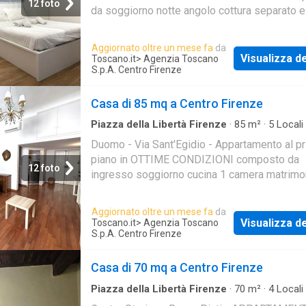
12 foto
da soggiorno notte angolo cottura separato e
finestrato oltre a servizio
Aggiornato oltre un mese fa
da
Visualizza de
Toscano.it
> Agenzia Toscano
S.p.A. Centro Firenze
Casa di 85 mq a Centro Firenze
Piazza della Libertà Firenze
·
85
m²
·
5
Locali
Bagno
·
Casa
·
Terrazzo
Duomo - Via Sant'Egidio - Appartamento al p
piano in OTTIME CONDIZIONI composto da
12 foto
ingresso soggiorno cucina 1 camera matrimo
camere singole terrazza privata oltre servizi
finestrato
Aggiornato oltre un mese fa
da
Visualizza de
Toscano.it
> Agenzia Toscano
S.p.A. Centro Firenze
Casa di 70 mq a Centro Firenze
Piazza della Libertà Firenze
·
70
m²
·
4
Locali
Bagni
·
Casa