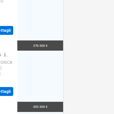
TO
ttagli
370.000 €
i
·
2
TORICA
O
E
ttagli
455.000 €