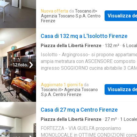
Nuova offerta
da
Toscano.it
>
Visualizza de
Agenzia Toscano S.p.A. Centro
Firenze
Casa di 132 mq a L'Isolotto Firenze
Piazza della Libertà Firenze
·
132
m²
·
6
Local
Bagno
·
Casa
·
Terrazzo
·
Ascensore
Isolotto - Argingrosso- si propone appartam
ampia metratura con ASCENSORE composto 
12 foto
ingresso SOGGIORNO cucina abitabile 3 CA
MATRIMONIALI bagno TERRAZZA e soffitta
Aggiornato 1 giorni fa
da
Visualizza de
Toscano.it
> Agenzia Toscano
S.p.A. Centro Firenze
Casa di 27 mq a Centro Firenze
Piazza della Libertà Firenze
·
27
m²
·
1
Local
Bagno
·
Casa
FORTEZZA - VIA GUELFA proponiamo
MONOLOCALE in OTTIME CONDIZIONI comp