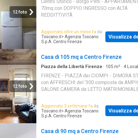
Centro Storico - Borgo Pinti - APPARTAMEN
70mq con DOPPIO INGRESSO con ALTA
12 foto
REDDITTIVITÀ
Aggiornato oltre un mese fa
da
Visualizza de
Toscano.it
> Agenzia Toscano
S.p.A. Centro Firenze
Casa di 105 mq a Centro Firenze
Piazza della Libertà Firenze
·
105
m²
·
4
Local
Bagni
·
Casa
FIRENZE - PIAZZA dei CIOMPI - DIMORA S
con AFFRESCHI del '300 composta da AMPI
12 foto
SALONE CAMERA da LETTO MATRIMONIAL
DISIMPEGNO/STUDIO oltre DUE SERVIZI
Aggiornato 3 settimane fa
da
Visualizza de
Toscano.it
> Agenzia Toscano
S.p.A. Centro Firenze
Casa di 90 mq a Centro Firenze