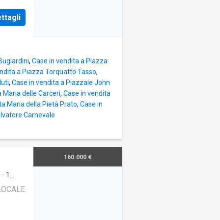
ttagli
Bugiardini
,
Case in vendita a Piazza
endita a Piazza Torquatto Tasso
,
uti
,
Case in vendita a Piazzale John
 Maria delle Carceri
,
Case in vendita
a Maria della Pietà Prato
,
Case in
alvatore Carnevale
160.000 €
e
·
1
OLOCALE