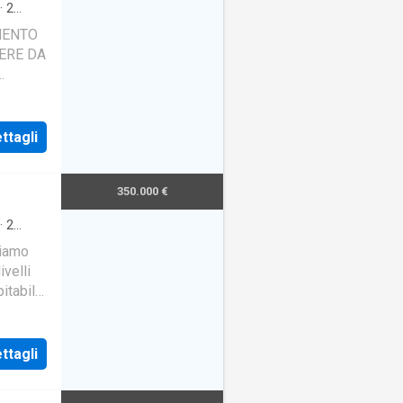
·
2
MENTO
ERE DA
ttagli
350.000 €
·
2
niamo
velli
itabile
ttagli