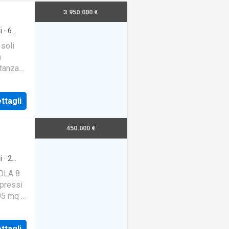
3.950.000 €
i
·
6
 soli
n
ntanza
ttagli
450.000 €
i
·
2
ROLA 8
 pressi
95 mq in
ttagli