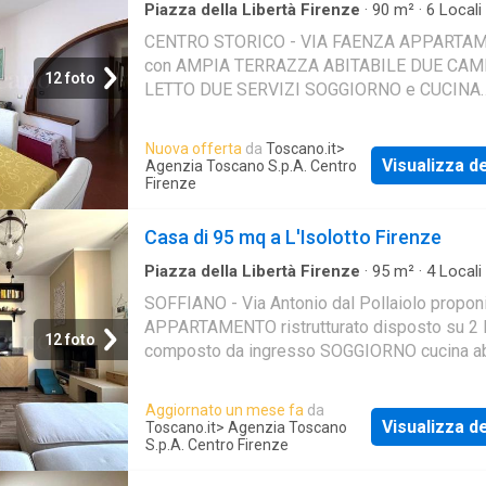
Piazza della Libertà Firenze
·
90
m²
·
6
Locali
Bagni
·
Casa
·
Terrazzo
CENTRO STORICO - VIA FAENZA APPARTA
con AMPIA TERRAZZA ABITABILE DUE CAM
12 foto
LETTO DUE SERVIZI SOGGIORNO e CUCINA
ABITABILE
Nuova offerta
da
Toscano.it
>
Visualizza de
Agenzia Toscano S.p.A. Centro
Firenze
Casa di 95 mq a L'Isolotto Firenze
Piazza della Libertà Firenze
·
95
m²
·
4
Locali
Bagni
·
Casa
·
Ascensore
SOFFIANO - Via Antonio dal Pollaiolo propo
APPARTAMENTO ristrutturato disposto su 2 li
12 foto
composto da ingresso SOGGIORNO cucina ab
2 serivizi 2 camere ripostiglio palazzo con
ascensore
Aggiornato un mese fa
da
Visualizza de
Toscano.it
> Agenzia Toscano
S.p.A. Centro Firenze