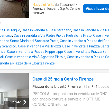
Nuova offerta
da
Toscano.it
>
Visualizza de
Agenzia Toscano S.p.A. Centro
Firenze
e
ia I Del Miglio
,
Case in vendita a Via G Stradano
,
Case in vendita a Via G 
Scandicci
,
Case in vendita a Via Padre Pio da Pietralcina Prato
,
Case in v
 Piazza Santa Maria del Soccorso Prato
,
Case in vendita a Piazza dei Cad
y Scandicci
,
Case in vendita a Via Triozzi
,
Case in vendita a Piazza Santa
enze
,
Case in vendita a Piazza Filippo Lippi
,
Case in vendita a Piazza Sant
oli
,
Case in vendita a Via S Agostino Pistoia
,
Case in vendita a Piazza S
ndita a Piazza della Libertà Firenze
Casa di 25 mq a Centro Firenze
Piazza della Libertà Firenze
·
25
m²
·
1
Local
Bagno
·
Casa
PERGOLA - proponiamo in vendita un MON
con angolo cottura e servizio in OTTIME
12 foto
CONDIZIONI interne