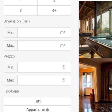
1
2
3
4+
Dimensioni (m²)
Min.
Max.
Prezzo
Min.
Max.
V
Tipologia
Tutti
Appartamenti