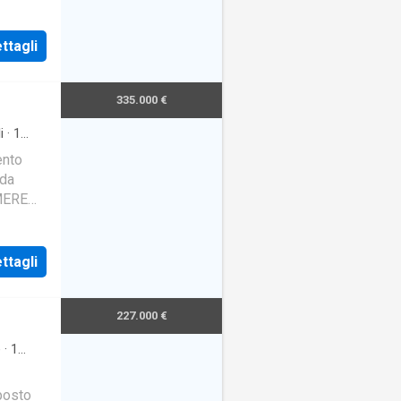
ttagli
335.000 €
i
·
1
ento
da
MERE
ttagli
227.000 €
e
·
1
osto