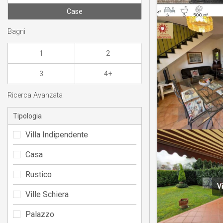
Case
Bagni
1
2
3
4+
Ricerca Avanzata
Tipologia
Villa Indipendente
Casa
Rustico
V
Ville Schiera
Palazzo