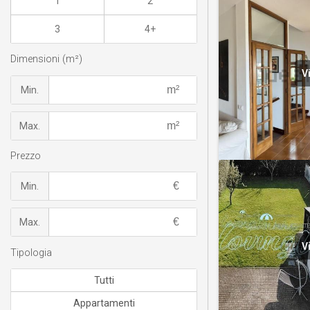
1
2
3
4+
Dimensioni (m²)
V
Min.
Max.
Prezzo
Min.
Max.
V
Tipologia
Tutti
Appartamenti