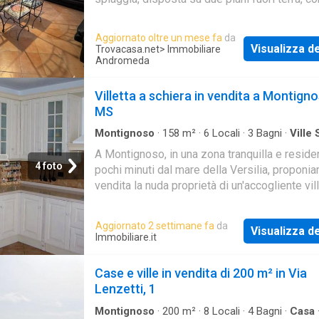
spazio esterno adibito al living all'aperto e d
auto privati. Internamente è così composta:
Aggiornato oltre un mese fa
da
TERRA: ingresso, ampia zona giorno, cucina
Visualizza de
Trovacasa.net
> Immobiliare
abitabile, camera da letto matrimoniale e un 
Andromeda
PIANO PRIMO: due camere da letto matrimoni
accesso diretto alla terrazza e un bagno
Villetta a schiera in vendita a Montign
MS
Montignoso
·
158
m²
·
6
Locali
·
3
Bagni
·
Ville
A Montignoso, in una zona tranquilla e reside
4 foto
pochi minuti dal mare della Versilia, proponia
vendita la nuda proprietà di un'accogliente vill
schiera, ideale per chi cerca un inves
Aggiornato 2 settimane fa
da
Visualizza de
Immobiliare.it
Case e ville in vendita di 200 m² in Via
Lenzetti, 1
Montignoso
·
200
m²
·
8
Locali
·
4
Bagni
·
Casa