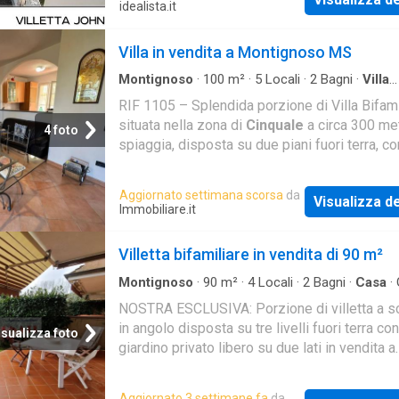
mare in contesto elegante e privato, immerso
idealista.it
quiete. Disposta al piano primo e mansardato
generose dimensioni all’interno di un ambien
Villa in vendita a Montignoso MS
estremamente luminoso con splendida vista 
terrazza panoramica
Montignoso
·
100
m²
·
5
Locali
·
2
Bagni
·
Villa
Indipendente
RIF 1105 – Splendida porzione di Villa Bifami
situata nella zona di
Cinquale
a circa 300 met
4 foto
spiaggia, disposta su due piani fuori terra, co
spazio esterno adibito al living all'aperto
Aggiornato settimana scorsa
da
Visualizza de
Immobiliare.it
Villetta bifamiliare in vendita di 90 m²
Montignoso
·
90
m²
·
4
Locali
·
2
Bagni
·
Casa
·
NOSTRA ESCLUSIVA: Porzione di villetta a s
in angolo disposta su tre livelli fuori terra con
isualizza foto
giardino privato libero su due lati in vendita a
Cinquale
a circa 900 metri dal mare. Una spl
soluzione abitativa adatta per chi desidera vi
Aggiornato 3 settimane fa
da