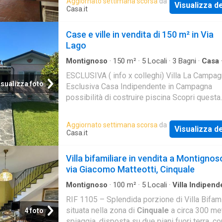
Aggiornato settimana scorsa
da
Visualizza de
Casa.it
Case e ville in vendita di 150 m² in Via
Lago
Montignoso
·
150
m²
·
5
Locali
·
3
Bagni
·
Casa
ESCLUSIVA ( info x colleghi) Villa La Campag
isualizza foto
Esclusiva Casa Indipendente in Campagna
possibilità di costruire piscina Scopri questa
straordinaria villa indipendente su unico pian
situata nella tranquilla campagna di Montigno
Aggiornato settimana scorsa
da
Visualizza de
circondata da campi verdi e affascinanti ville
Casa.it
residenziali. Un'opportunità rara per chi ricer
generosi e una qualità della vita autentica, lo
Villa bifamiliare in vendita a Montignos
dal caos urbano ma con tutti i comfort moder
via Giacomo Matteotti, Cinquale
Montignoso
·
100
m²
·
5
Locali
·
Villa Indipend
Terrazzo
·
Parcheggio auto
RIF 1105 – Splendida porzione di Villa Bifami
situata nella zona di
Cinquale
a circa 300 met
4 foto
spiaggia, disposta su due piani fuori terra, co