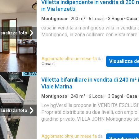
Villetta indipendente in vendita di 200 
in Via lenzetti
Montignoso
·
200
m²
·
6
Locali
·
3
Bagni
·
Casa
casa in vendita a montignoso villa in vendita 
isualizza foto
Montignoso, in zona collinare con vista mare
Aggiornato oltre un mese fa
da
Visualizza de
Casa.it
Villetta bifamiliare in vendita di 240 m² 
Viale Marina
Montignoso
·
240
m²
·
6
Locali
·
3
Bagni
·
Casa
Giardino
·
Terrazzo
LovingVersilia propone in VENDITA ESCLUS
isualizza foto
Proprietà distribuita su due livelli, con ampio
giardino privato. VILLA JOHN Montignoso sit
località Cervaiolo, splendida villa bifamiliare 
in una delle zone più ricercate a poca distanz
Aggiornato oltre un mese fa
da
Visualizza de