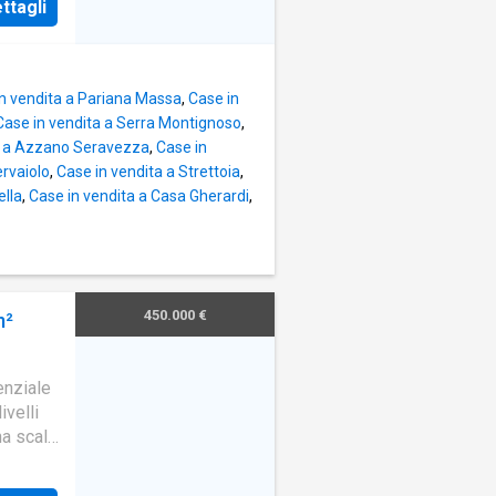
ttagli
assi dal
denziale
 vista
n vendita a Pariana Massa
,
Case in
Case in vendita a Serra Montignoso
,
a a Azzano Seravezza
,
Case in
ervaiolo
,
Case in vendita a Strettoia
,
ella
,
Case in vendita a Casa Gherardi
,
450.000 €
m²
enziale
ivelli
na scala
te scala