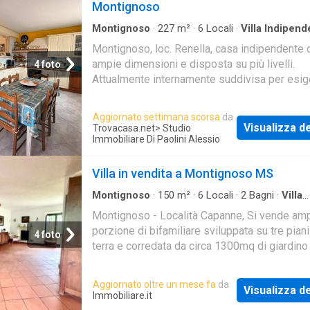
Montignoso
le necessità
Montignoso
·
227
m²
·
6
Locali
·
Villa Indipend
Giardino
·
Terrazzo
·
Parcheggio auto
Montignoso, loc. Renella, casa indipendente 
ampie dimensioni e disposta su più livelli.
4 foto
Attualmente internamente suddivisa per esi
familiari in due unità con ingressi indipenden
urbanisticamente trattasi di una singola unità
Aggiornato settimana scorsa
da
immobiliare. Attuale composizione interna: U
Visualizza de
Trovacasa.net
> Studio
- ingresso, cucina e soggiorno open space e
Immobiliare Di Paolini Alessio
bagno a piano terra; 2 camere, 1 bagno, studi
terrazza al piano primo mansardato; taverna 
Villa in vendita a Montignoso MS
ingresso anche dall'esterno, cucina, 1 camere
Montignoso
·
150
m²
·
6
Locali
·
2
Bagni
·
Villa
bagno al piano seminterrato. UNITA' 2 - ingre
Indipendente
·
Giardino
·
Parcheggio auto
Montignoso - Località Capanne, Si vende am
soggiorno, cucina semi abitabile, 1 ampia ca
porzione di bifamiliare sviluppata su tre piani
cameretta e 1 bagno a piano terra. Piccolo gi
4 foto
terra e corredata da circa 1300mq di giardino
perimetrale con 2 posti auto coperti. Impiant
diversi posti auto interni. L'immobile seppur 
e termocamino
Aggiornato oltre un mese fa
da
Visualizza de
Immobiliare.it