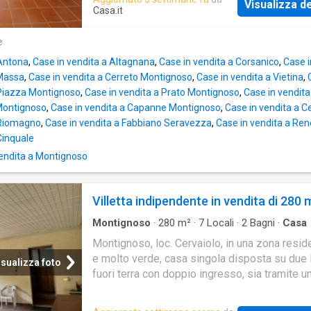
Visualizza de
un contesto tranquillo e residenziale a due p
Casa.it
mare. La proprietà si trova in una strada resi
poco trafficata, circondata dal verde e con una
e
panoramica sui monti circostanti
 Antona
,
Case in vendita a Altagnana
,
Case in vendita a Corsanico
,
Case i
 Massa
,
Case in vendita a Cerreto Montignoso
,
Case in vendita a Vietina
,
 Piazza Montignoso
,
Case in vendita a Prato Montignoso
,
Case in vendit
Montignoso
,
Case in vendita a Capanne Montignoso
,
Case in vendita a C
 Riomagno
,
Case in vendita a Fabbiano Seravezza
,
Case in vendita a Ren
Cinquale
endita a Montignoso
Villetta indipendente in vendita di 280 
Montignoso
·
280
m²
·
7
Locali
·
2
Bagni
·
Casa
Montignoso, loc. Cervaiolo, in una zona resid
e molto verde, casa singola disposta su due l
isualizza foto
fuori terra con doppio ingresso, sia tramite u
esterna sia dal porticato di circa 40 mq trami
interna