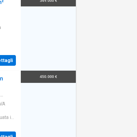
349.000 €
m²
a
ttagli
450.000 €
in
·
IVA
uata in
situata
a dal
ttagli