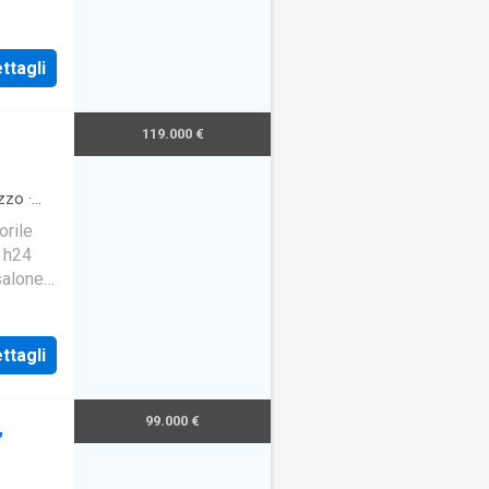
ttagli
119.000 €
zzo
·
orile
o h24
salone
 auto
ttagli
99.000 €
,