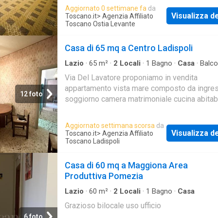
Aggiornato 0 settimane fa
da
Visualizza de
Toscano.it
> Agenzia Affiliato
Toscano Ostia Levante
Casa di 65 mq a Centro Ladispoli
Lazio
·
65
m²
·
2
Locali
·
1
Bagno
·
Casa
·
Balc
Via Del Lavatore proponiamo in vendita
appartamento vista mare composto da ingre
12 foto
soggiorno camera matrimoniale cucina abitab
servizio e balcone
Aggiornato settimana scorsa
da
Visualizza de
Toscano.it
> Agenzia Affiliato
Toscano Ladispoli
Casa di 60 mq a Maggiona Area
Produttiva Pomezia
Lazio
·
60
m²
·
2
Locali
·
1
Bagno
·
Casa
Grazioso bilocale uso ufficio
6 foto