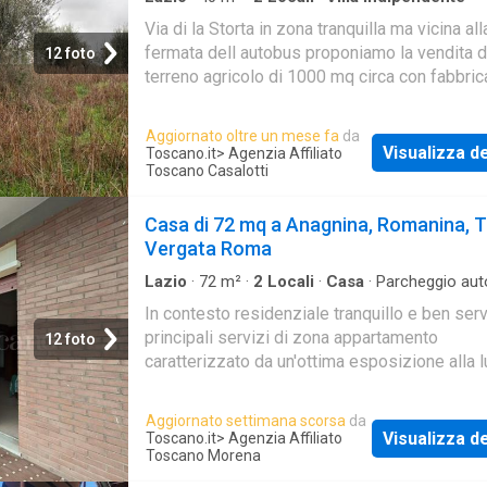
Via di la Storta in zona tranquilla ma vicina all
fermata dell autobus proponiamo la vendita d
12 foto
terreno agricolo di 1000 mq circa con fabbric
condonato di 40 mq da ultimare
Aggiornato oltre un mese fa
da
Visualizza de
Toscano.it
> Agenzia Affiliato
Toscano Casalotti
Casa di 72 mq a Anagnina, Romanina, T
Vergata Roma
Lazio
·
72
m²
·
2
Locali
·
Casa
·
Parcheggio aut
In contesto residenziale tranquillo e ben serv
principali servizi di zona appartamento
12 foto
caratterizzato da un'ottima esposizione alla 
posto auto
Aggiornato settimana scorsa
da
Visualizza de
Toscano.it
> Agenzia Affiliato
Toscano Morena