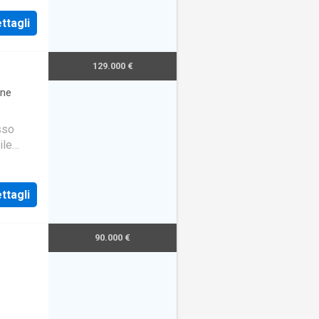
ttagli
129.000 €
one
sso
ile
ttagli
90.000 €