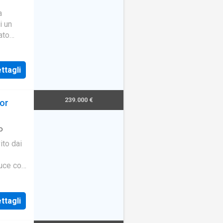
a
i un
ato
ttagli
239.000 €
or
o
ito dai
luce con
ttagli