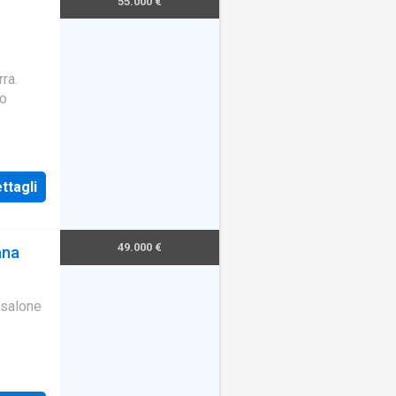
55.000 €
ra.
no
ttagli
49.000 €
ana
 salone