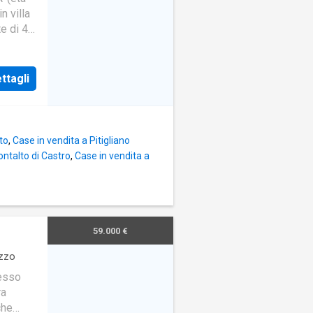
n villa
e di 45
ttagli
to
,
Case in vendita a Pitigliano
ontalto di Castro
,
Case in vendita a
59.000 €
zzo
resso
ra
che