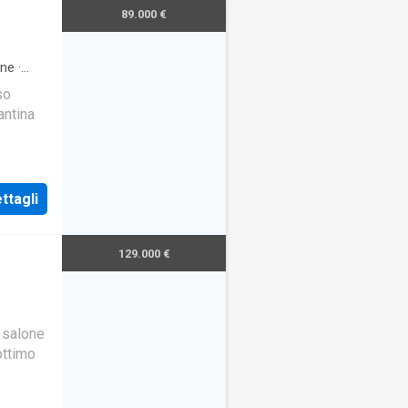
89.000 €
one
·
so
antina
ttagli
129.000 €
o salone
ottimo