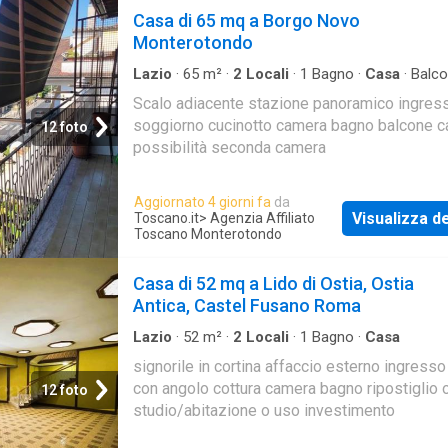
Casa di 65 mq a Borgo Novo
Monterotondo
Lazio
·
65
m²
·
2
Locali
·
1
Bagno
·
Casa
·
Balc
Cantina
Scalo adiacente stazione panoramico ingres
soggiorno cucinotto camera bagno balcone c
12 foto
possibilità seconda camera
Aggiornato 4 giorni fa
da
Visualizza de
Toscano.it
> Agenzia Affiliato
Toscano Monterotondo
Casa di 52 mq a Lido di Ostia, Ostia
Antica, Castel Fusano Roma
Lazio
·
52
m²
·
2
Locali
·
1
Bagno
·
Casa
signorile in cortina affaccio esterno ingress
con angolo cottura camera bagno ripostiglio 
12 foto
studio/abitazione o uso investimento