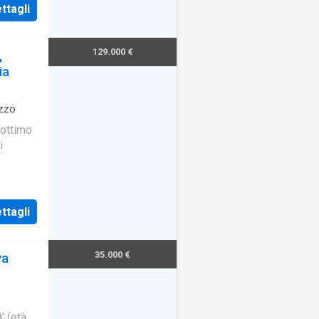
ttagli
129.000 €
,
ia
zzo
 ottimo
i
ttagli
35.000 €
va
 (età