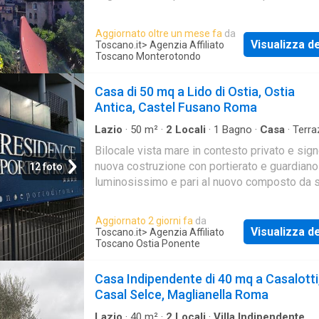
come investimento
Aggiornato oltre un mese fa
da
Visualizza de
Toscano.it
> Agenzia Affiliato
Toscano Monterotondo
Casa di 50 mq a Lido di Ostia, Ostia
Antica, Castel Fusano Roma
Lazio
·
50
m²
·
2
Locali
·
1
Bagno
·
Casa
·
Terra
Parcheggio auto
Bilocale vista mare in contesto privato e sign
nuova costruzione con portierato e guardian
12 foto
luminosissimo e pari al nuovo composto da 
camera da letto cucina bagno terrazzo posto
Aggiornato 2 giorni fa
da
Visualizza de
Toscano.it
> Agenzia Affiliato
Toscano Ostia Ponente
Casa Indipendente di 40 mq a Casalotti
Casal Selce, Maglianella Roma
Lazio
·
40
m²
·
2
Locali
·
Villa Indipendente