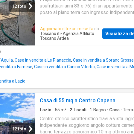
usufruttuari anni 83 e 76) di un appartamento i
12 foto
posto al piano terra con ingresso indipendent
mq ca. e 40 mq di spazio esterno
Aggiornato oltre un mese fa
da
Visualizza de
Toscano.it
> Agenzia Affiliato
Toscano Ardea
e
L'Aquila
,
Case in vendita a Le Pianaccie
,
Case in vendita a Sorano Grosse
vendita a Farnese
,
Case in vendita a Canino Viterbo
,
Case in vendita a M
endita a Lazio
Casa di 55 mq a Centro Capena
Lazio
·
55
m²
·
2
Locali
·
1
Bagno
·
Casa
·
Terra
Centro storico caratteristico travi a vista ing
indipendente soggiorno angolo cottura came
12 foto
bagno terrazzo panoramico 10 mq ottimo an