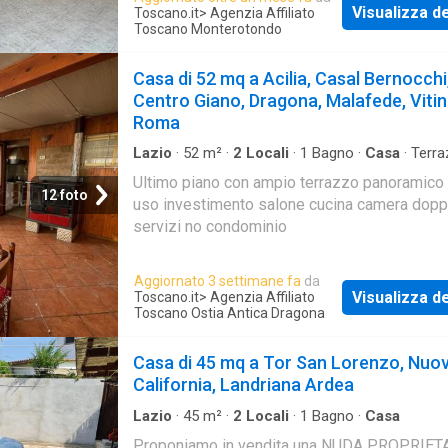
Visualizza de
Toscano.it
> Agenzia Affiliato
Toscano Monterotondo
Casa di 52 mq a Acilia, Casal Bernocchi
Centro Giano, Dragona, Malafede, Vitin
Roma
Lazio
·
52
m²
·
2
Locali
·
1
Bagno
·
Casa
·
Terra
Ultimo piano con ampio terrazzo panoramico
12 foto
uso investimento salone cucina camera dopp
servizi no condominio
Aggiornato 3 settimane fa
da
Visualizza de
Toscano.it
> Agenzia Affiliato
Toscano Ostia Antica Dragona
Casa di 45 mq a Tor San Lorenzo, Nuo
California, Landriana Ardea
Lazio
·
45
m²
·
2
Locali
·
1
Bagno
·
Casa
Proponiamo in vendita una NUDA PROPRIETA’