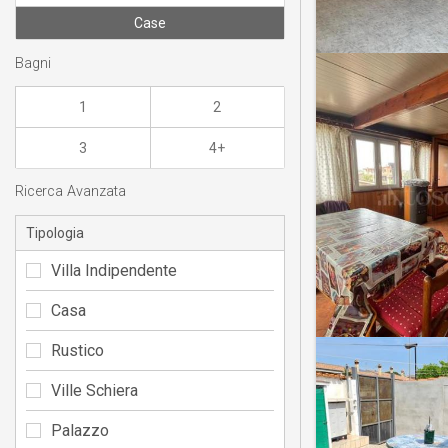
Case
Bagni
1
2
3
4+
Ricerca Avanzata
Tipologia
Villa Indipendente
Casa
Rustico
Ville Schiera
Palazzo