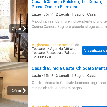
Casa di 35 mq a Palidoro, Tre Denari,
Passo Oscuro Fiumicino
Lazio
·
35
m²
·
2
Locali
·
1
Bagno
·
Casa
A pochi passi dal mare indipendente piano ter
Cucina Camera Bagno e piccolo sfogo ester
7 foto
Aggiornato oltre un mese fa
da
Toscano.it
> Agenzia Affiliato
Visualizza de
Toscano Passoscuro Palidoro
Torrimpietra
Casa di 65 mq a Castel Chiodato Ment
Lazio
·
65
m²
·
2
Locali
·
1
Bagno
·
Casa
Castelchiodato
Centrale luminoso ingresso
cucina abitabile camera bagno
12 foto
Aggiornato oltre un mese fa
da