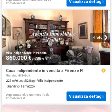
Visualizza dettagli
Immobiliare.it
4 foto
Villa Indipendente
·
in vendita
860.000 €
3.788 €/m²
Casa indipendente in vendita a Firenze FI
Giardino di Boboli
227
m²
6
Locali
2
Bagni
Villa Indipendente
·
Giardino
·
Terrazzo
Aggiornato oltre un mese fa
da
Visualizza dettagli
Immobiliare.it