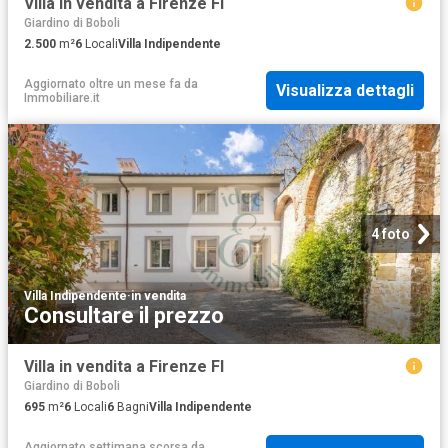
Villa in vendita a Firenze FI
Giardino di Boboli
2.500
m²
6
Locali
Villa Indipendente
Aggiornato oltre un mese fa
da
Visualizza dettagli
Immobiliare.it
4 foto
Villa Indipendente
·
in vendita
Consultare il prezzo
Villa in vendita a Firenze FI
Giardino di Boboli
695
m²
6
Locali
6
Bagni
Villa Indipendente
Aggiornato settimana scorsa
da