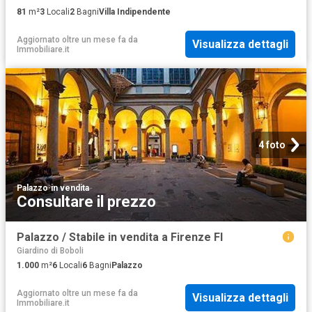
81
m²
3
Locali
2
Bagni
Villa Indipendente
Aggiornato oltre un mese fa
da
Visualizza dettagli
Immobiliare.it
4 foto
Palazzo
·
in vendita
Consultare il prezzo
Palazzo / Stabile in vendita a Firenze FI
Giardino di Boboli
1.000
m²
6
Locali
6
Bagni
Palazzo
Aggiornato oltre un mese fa
da
Visualizza dettagli
Immobiliare.it