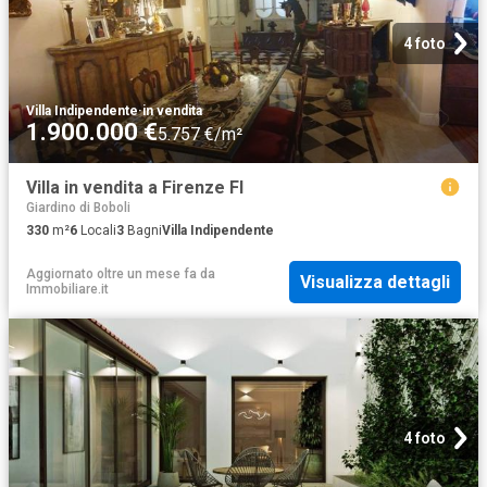
4 foto
Villa Indipendente
·
in vendita
1.900.000 €
5.757 €/m²
Villa in vendita a Firenze FI
Giardino di Boboli
330
m²
6
Locali
3
Bagni
Villa Indipendente
Aggiornato oltre un mese fa
da
Visualizza dettagli
Immobiliare.it
4 foto