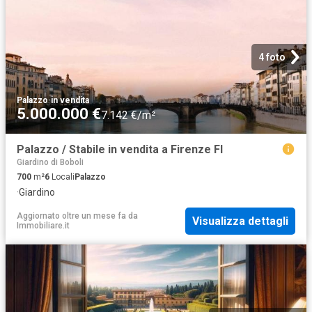
4 foto
Palazzo
·
in vendita
5.000.000 €
7.142 €/m²
Palazzo / Stabile in vendita a Firenze FI
Giardino di Boboli
700
m²
6
Locali
Palazzo
·
Giardino
Aggiornato oltre un mese fa
da
Visualizza dettagli
Immobiliare.it