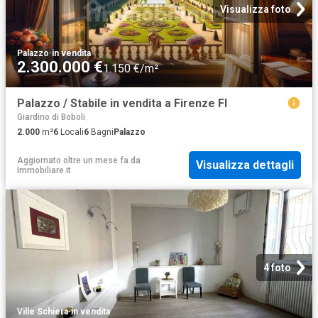
Visualizza foto
Palazzo
·
in vendita
2.300.000 €
1.150 €/m²
Palazzo / Stabile in vendita a Firenze FI
Giardino di Boboli
2.000
m²
6
Locali
6
Bagni
Palazzo
Aggiornato oltre un mese fa
da
Visualizza dettagli
Immobiliare.it
4 foto
Ville Schiera
·
in vendita