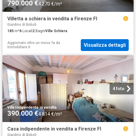
790.000 €
4.270 €/m²
Villetta a schiera in vendita a Firenze FI
Giardino di Boboli
185
m²
6
Locali
2
Bagni
Ville Schiera
Aggiornato oltre un mese fa
da
Visualizza dettagli
Immobiliare.it
4 foto
Villa Indipendente
·
in vendita
390.000 €
4.814 €/m²
Casa indipendente in vendita a Firenze FI
Giardino di Boboli