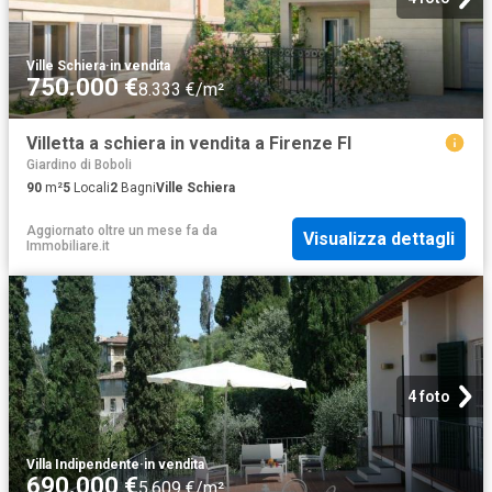
Ville Schiera
·
in vendita
750.000 €
8.333 €/m²
Villetta a schiera in vendita a Firenze FI
Giardino di Boboli
90
m²
5
Locali
2
Bagni
Ville Schiera
Aggiornato oltre un mese fa
da
Visualizza dettagli
Immobiliare.it
4 foto
Villa Indipendente
·
in vendita
690.000 €
5.609 €/m²