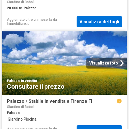
Giardino di Boboli
20.000
m²
Palazzo
Aggiornato oltre un mese fa
da
Visualizza dettagli
Immobiliare.it
Visualizza foto
Palazzo
·
in vendita
Consultare il prezzo
Palazzo / Stabile in vendita a Firenze FI
Giardino di Boboli
Palazzo
·
Giardino
·
Piscina
Aggiornato oltre un mese fa
da