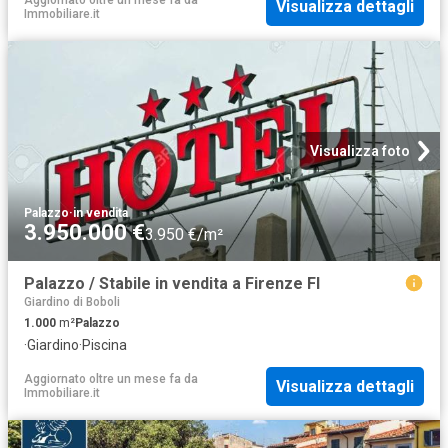
Visualizza dettagli
Immobiliare.it
Visualizza foto
Palazzo
·
in vendita
3.950.000 €
3.950 €/m²
Palazzo / Stabile in vendita a Firenze FI
Giardino di Boboli
1.000
m²
Palazzo
·
Giardino
·
Piscina
Aggiornato oltre un mese fa
da
Visualizza dettagli
Immobiliare.it