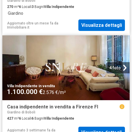
Giardino di Boboli
270
m²
6
Locali
3
Bagni
Villa Indipendente
·
Giardino
Aggiornato oltre un mese fa
da
Visualizza dettagli
Immobiliare.it
4 foto
Villa Indipendente
·
in vendita
1.100.000 €
2.576 €/m²
Casa indipendente in vendita a Firenze FI
Giardino di Boboli
427
m²
6
Locali
6
Bagni
Villa Indipendente
Aggiornato 3 settimane fa
da