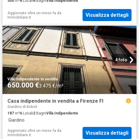
500
m²
6
Locali
6
Bagni
Villa Indipendente
Aggiornato oltre un mese fa
da
Visualizza dettagli
Immobiliare.it
4 foto
Villa Indipendente
·
in vendita
650.000 €
3.475 €/m²
Casa indipendente in vendita a Firenze FI
Giardino di Boboli
187
m²
6
Locali
2
Bagni
Villa Indipendente
·
Giardino
Aggiornato oltre un mese fa
da
Visualizza dettagli
Immobiliare.it