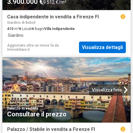
3.900.000 €
9.512 €/m²
Casa indipendente in vendita a Firenze FI
Giardino di Boboli
410
m²
6
Locali
6
Bagni
Villa Indipendente
·
Giardino
Aggiornato oltre un mese fa
da
Visualizza dettagli
Immobiliare.it
Visualizza foto
Palazzo
·
in vendita
Consultare il prezzo
Palazzo / Stabile in vendita a Firenze FI