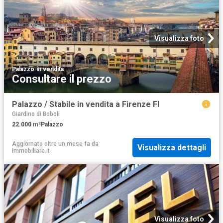
Visualizza foto
Palazzo
·
in vendita
Consultare il prezzo
Palazzo / Stabile in vendita a Firenze FI
Giardino di Boboli
22.000
m²
Palazzo
Aggiornato oltre un mese fa
da
Visualizza dettagli
Immobiliare.it
Visualizza foto