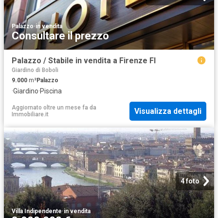
Palazzo
·
in vendita
Consultare il prezzo
Palazzo / Stabile in vendita a Firenze FI
Giardino di Boboli
9.000
m²
Palazzo
·
Giardino
·
Piscina
Aggiornato oltre un mese fa
da
Visualizza dettagli
Immobiliare.it
4 foto
Villa Indipendente
·
in vendita