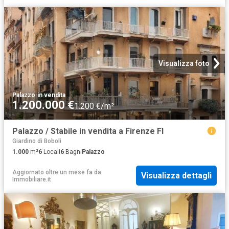
Visualizza foto
Palazzo
·
in vendita
1.200.000 €
1.200 €/m²
Palazzo / Stabile in vendita a Firenze FI
Giardino di Boboli
1.000
m²
6
Locali
6
Bagni
Palazzo
Aggiornato oltre un mese fa
da
Visualizza dettagli
Immobiliare.it