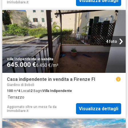
Visualizza dettagli
Immobiliare.it
4 foto
Villa Indipendente
·
in vendita
645.000 €
6.450 €/m²
Casa indipendente in vendita a Firenze FI
Giardino di Boboli
100
m²
4
Locali
2
Bagni
Villa Indipendente
·
Terrazzo
Aggiornato oltre un mese fa
da
Visualizza dettagli
Immobiliare.it