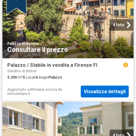
4 foto
Palazzo
·
in vendita
Consultare il prezzo
Palazzo / Stabile in vendita a Firenze FI
Giardino di Boboli
5.200
m²
5
Locali
6
Bagni
Palazzo
Aggiornato settimana scorsa
da
Visualizza dettagli
Immobiliare.it
4 foto