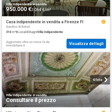
Villa Indipendente
·
in vendita
950.000 €
3.064 €/m²
Casa indipendente in vendita a Firenze FI
Giardino di Boboli
310
m²
6
Locali
3
Bagni
Villa Indipendente
Aggiornato oltre un mese fa
da
Visualizza dettagli
Immobiliare.it
4 foto
Villa Indipendente
·
in vendita
Consultare il prezzo