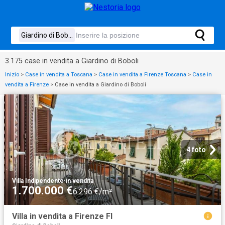
3.175 case in vendita a Giardino di Boboli
Inizio
>
Case in vendita a Toscana
>
Case in vendita a Firenze Toscana
>
Case in
vendita a Firenze
>
Case in vendita a Giardino di Boboli
4 foto
Villa Indipendente
·
in vendita
1.700.000 €
6.296 €/m²
Villa in vendita a Firenze FI