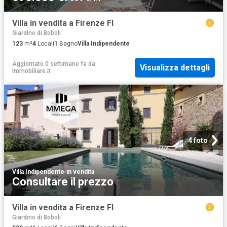
Villa in vendita a Firenze FI
Giardino di Boboli
123
m²
4
Locali
1
Bagno
Villa Indipendente
Aggiornato 0 settimane fa
da
Visualizza dettagli
Immobiliare.it
4 foto
Villa Indipendente
·
in vendita
Consultare il prezzo
Villa in vendita a Firenze FI
Giardino di Boboli