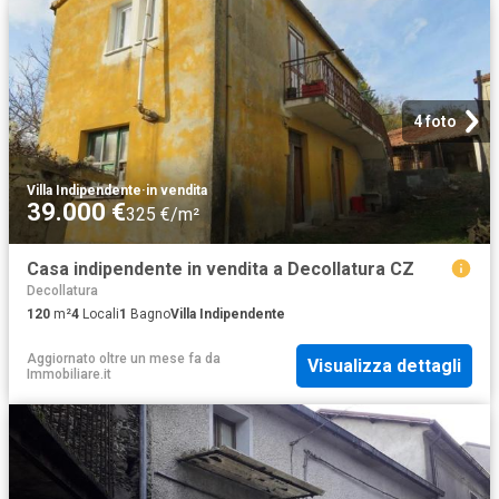
4 foto
Villa Indipendente
·
in vendita
39.000 €
325 €/m²
Casa indipendente in vendita a Decollatura CZ
Decollatura
120
m²
4
Locali
1
Bagno
Villa Indipendente
Aggiornato oltre un mese fa
da
Visualizza dettagli
Immobiliare.it