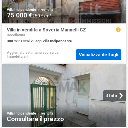
Villa Indipendente
·
in vendita
75.000 €
250 €/m²
Villa in vendita a Soveria Mannelli CZ
Decollatura
300
m²
6
Locali
2
Bagni
Villa Indipendente
Aggiornato settimana scorsa
da
Visualizza dettagli
Immobiliare.it
4 foto
Villa Indipendente
·
in vendita
Consultare il prezzo