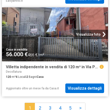
Easyavvisi.it
Visualizza foto
Casa
·
in vendita
56.000 €
466 €/m²
Villetta indipendente in vendita di 120 m² in Via Provinciale, 40
Decollatura
120
m²
4
Locali
2
Bagni
Casa
Visualizza dettagli
Aggiornato oltre un mese fa
da
Casa.it
1
2
3
4
5
>