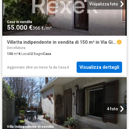
Visualizza foto
Casa
·
in vendita
55.000 €
366 €/m²
Villetta indipendente in vendita di 150 m² in Via Giuseppe Verdi Vico IV
Decollatura
150
m²
4
Locali
2
Bagni
Casa
Visualizza dettagli
Aggiornato oltre un mese fa
da
Casa.it
4 foto
Villa Indipendente
·
in vendita