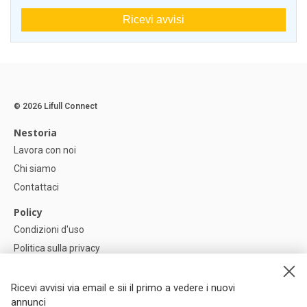
Ricevi avvisi
© 2026 Lifull Connect
Nestoria
Lavora con noi
Chi siamo
Contattaci
Policy
Condizioni d'uso
Politica sulla privacy
Política di Cookie
Impostazioni dei cookie
Ricevi avvisi via email e sii il primo a vedere i nuovi
annunci