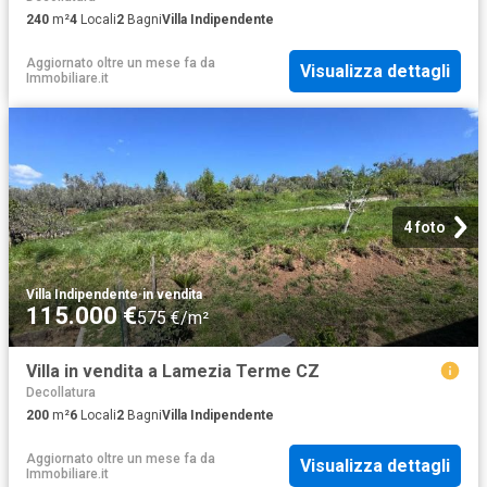
240
m²
4
Locali
2
Bagni
Villa Indipendente
Aggiornato oltre un mese fa
da
Visualizza dettagli
Immobiliare.it
4 foto
Villa Indipendente
·
in vendita
115.000 €
575 €/m²
Villa in vendita a Lamezia Terme CZ
Decollatura
200
m²
6
Locali
2
Bagni
Villa Indipendente
Aggiornato oltre un mese fa
da
Visualizza dettagli
Immobiliare.it