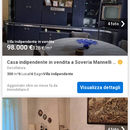
4 foto
Villa Indipendente
·
in vendita
98.000 €
326 €/m²
Casa indipendente in vendita a Soveria Mannelli CZ
Decollatura
300
m²
6
Locali
6
Bagni
Villa Indipendente
Aggiornato oltre un mese fa
da
Visualizza dettagli
Immobiliare.it
4 foto