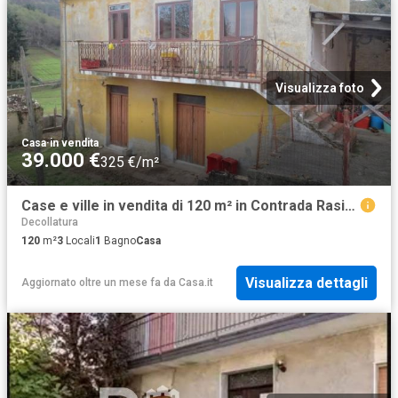
Visualizza foto
Casa
·
in vendita
39.000 €
325 €/m²
Case e ville in vendita di 120 m² in Contrada Rasizzo, 28
Decollatura
120
m²
3
Locali
1
Bagno
Casa
Visualizza dettagli
Aggiornato oltre un mese fa
da
Casa.it