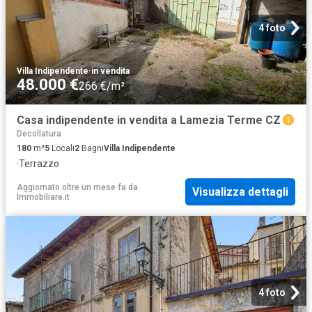
4 foto
Villa Indipendente
·
in vendita
48.000 €
266 €/m²
Casa indipendente in vendita a Lamezia Terme CZ
Decollatura
180
m²
5
Locali
2
Bagni
Villa Indipendente
·
Terrazzo
Aggiornato oltre un mese fa
da
Visualizza dettagli
Immobiliare.it
4 foto