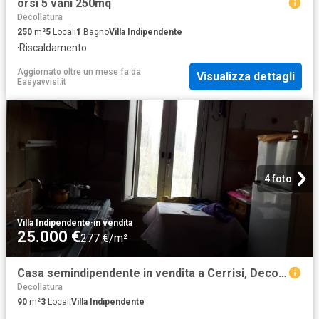
orsi 5 vani 250mq
Decollatura
250
m²
5
Locali
1
Bagno
Villa Indipendente
·
Riscaldamento
Aggiornato oltre un mese fa
da
Visualizza dettagli
Easyavvisi.it
4 foto
Villa Indipendente
·
in vendita
25.000 €
277 €/m²
Casa semindipendente in vendita a Cerrisi, Decollatura
Decollatura
90
m²
3
Locali
Villa Indipendente