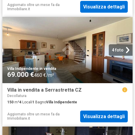
Aggiornato oltre un mese fa
da
Visualizza dettagli
Immobiliare.it
4 foto
Villa Indipendente
·
in vendita
69.000 €
460 €/m²
Villa in vendita a Serrastretta CZ
Decollatura
150
m²
4
Locali
1
Bagno
Villa Indipendente
Aggiornato oltre un mese fa
da
Visualizza dettagli
Immobiliare.it