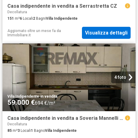
Casa indipendente in vendita a Serrastretta CZ
Decollatura
151
m²
6
Locali
2
Bagni
Villa Indipendente
Aggiornato oltre un mese fa
da
Visualizza dettagli
Immobiliare.it
4 foto
Villa Indipendente
·
in vendita
59.000 €
694 €/m²
Casa indipendente in vendita a Soveria Mannelli CZ
Decollatura
85
m²
3
Locali
1
Bagno
Villa Indipendente