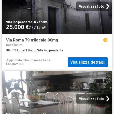
Visualizza foto
Villa Indipendente
·
in vendita
25.000 €
277 €/m²
Via Roma 79 trilocale 90mq
Decollatura
90
m²
3
Locali
1
Bagno
Villa Indipendente
Aggiornato oltre un mese fa
da
Visualizza dettagli
Easyavvisi.it
Visualizza foto