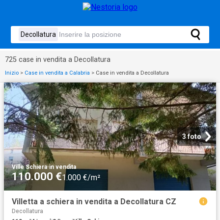
725 case in vendita a Decollatura
Inizio
>
Case in vendita a Calabria
>
Case in vendita a Decollatura
3 foto
Ville Schiera
·
in vendita
110.000 €
1.000 €/m²
Villetta a schiera in vendita a Decollatura CZ
Decollatura