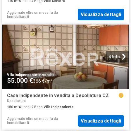
110
m²
4
Locali
2
Bagni
Ville Schiera
Aggiornato oltre un mese fa
da
Visualizza dettagli
Immobiliare.it
4 foto
Villa Indipendente
·
in vendita
55.000 €
366 €/m²
Casa indipendente in vendita a Decollatura CZ
Decollatura
150
m²
4
Locali
2
Bagni
Villa Indipendente
Aggiornato oltre un mese fa
da
Visualizza dettagli
Immobiliare.it