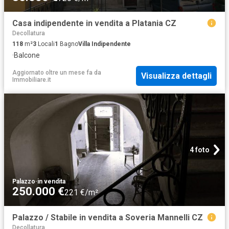
Casa indipendente in vendita a Platania CZ
Decollatura
118
m²
3
Locali
1
Bagno
Villa Indipendente
·
Balcone
Aggiornato oltre un mese fa
da
Visualizza dettagli
Immobiliare.it
4 foto
Palazzo
·
in vendita
250.000 €
221 €/m²
Palazzo / Stabile in vendita a Soveria Mannelli CZ
Decollatura