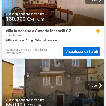
Villa Indipendente
·
in vendita
130.000 €
541 €/m²
Villa in vendita a Soveria Mannelli CZ
Decollatura
240
m²
6
Locali
2
Bagni
Villa Indipendente
Aggiornato oltre un mese fa
da
Visualizza dettagli
Immobiliare.it
4 foto
Villa Indipendente
·
in vendita
85.000 €
720 €/m²