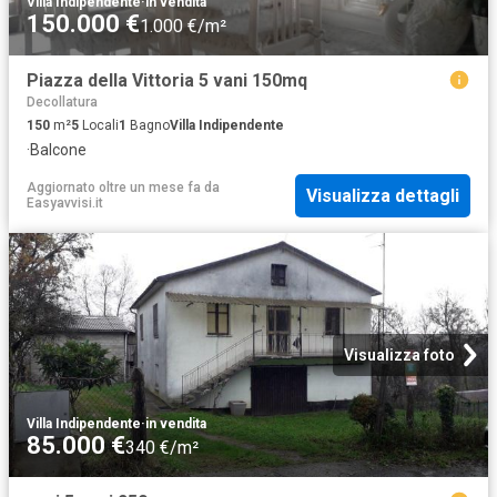
Villa Indipendente
·
in vendita
150.000 €
1.000 €/m²
Piazza della Vittoria 5 vani 150mq
Decollatura
150
m²
5
Locali
1
Bagno
Villa Indipendente
·
Balcone
Aggiornato oltre un mese fa
da
Visualizza dettagli
Easyavvisi.it
Visualizza foto
Villa Indipendente
·
in vendita
85.000 €
340 €/m²