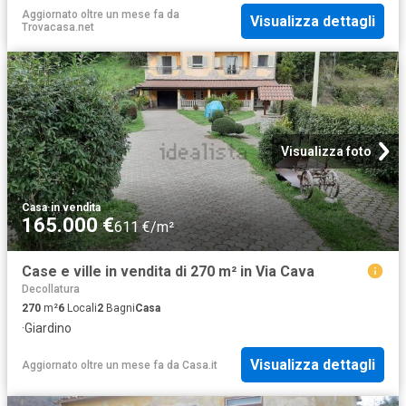
Aggiornato oltre un mese fa
da
Visualizza dettagli
Trovacasa.net
Visualizza foto
Casa
·
in vendita
165.000 €
611 €/m²
Case e ville in vendita di 270 m² in Via Cava
Decollatura
270
m²
6
Locali
2
Bagni
Casa
·
Giardino
Visualizza dettagli
Aggiornato oltre un mese fa
da
Casa.it