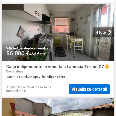
4 foto
Villa Indipendente
·
in vendita
56.000 €
466 €/m²
Casa indipendente in vendita a Lamezia Terme CZ
Decollatura
120
m²
4
Locali
2
Bagni
Villa Indipendente
Aggiornato oltre un mese fa
da
Visualizza dettagli
Immobiliare.it