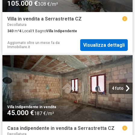
105.000 €
308 €/m²
Villa in vendita a Serrastretta CZ
Decollatura
340
m²
4
Locali
1
Bagno
Villa Indipendente
Aggiornato oltre un mese fa
da
Visualizza dettagli
Immobiliare.it
4 foto
Villa Indipendente
·
in vendita
45.000 €
187 €/m²
Casa indipendente in vendita a Serrastretta CZ
Decollatura