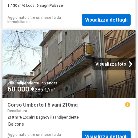
1.130
m²
6
Locali
6
Bagni
Palazzo
Aggiornato oltre un mese fa
da
Visualizza dettagli
Immobiliare.it
Visualizza foto
Villa Indipendente
·
in vendita
60.000 €
285 €/m²
Corso Umberto I 6 vani 210mq
Decollatura
210
m²
6
Locali
1
Bagno
Villa Indipendente
·
Balcone
Aggiornato oltre un mese fa
da
Visualizza dettagli