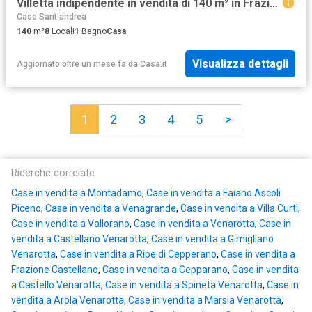
Villetta indipendente in vendita di 140 m² in Frazione Gimigliano, 34
Case Sant'andrea
140
m²
8
Locali
1
Bagno
Casa
Visualizza dettagli
Aggiornato oltre un mese fa
da
Casa.it
1
2
3
4
5
>
Ricerche correlate
Case in vendita a Montadamo
,
Case in vendita a Faiano Ascoli
Piceno
,
Case in vendita a Venagrande
,
Case in vendita a Villa Curti
,
Case in vendita a Vallorano
,
Case in vendita a Venarotta
,
Case in
vendita a Castellano Venarotta
,
Case in vendita a Gimigliano
Venarotta
,
Case in vendita a Ripe di Cepperano
,
Case in vendita a
Frazione Castellano
,
Case in vendita a Cepparano
,
Case in vendita
a Castello Venarotta
,
Case in vendita a Spineta Venarotta
,
Case in
vendita a Arola Venarotta
,
Case in vendita a Marsia Venarotta
,