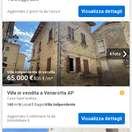
Visualizza dettagli
Aggiornato 2 giorni fa
da
Casa.it
4 foto
Villa Indipendente
·
in vendita
65.000 €
406 €/m²
Villa in vendita a Venarotta AP
Case Sant'andrea
160
m²
6
Locali
1
Bagno
Villa Indipendente
Aggiornato 2 settimane fa
da
Visualizza dettagli
Immobiliare.it