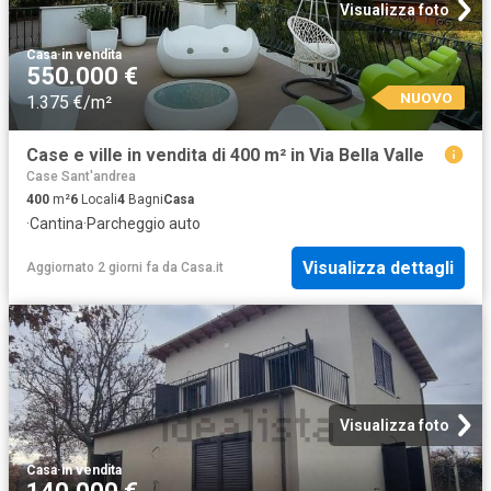
Visualizza foto
Casa
·
in vendita
550.000 €
NUOVO
1.375 €/m²
Case e ville in vendita di 400 m² in Via Bella Valle
Case Sant'andrea
400
m²
6
Locali
4
Bagni
Casa
·
Cantina
·
Parcheggio auto
Visualizza dettagli
Aggiornato 2 giorni fa
da
Casa.it
Visualizza foto
Casa
·
in vendita