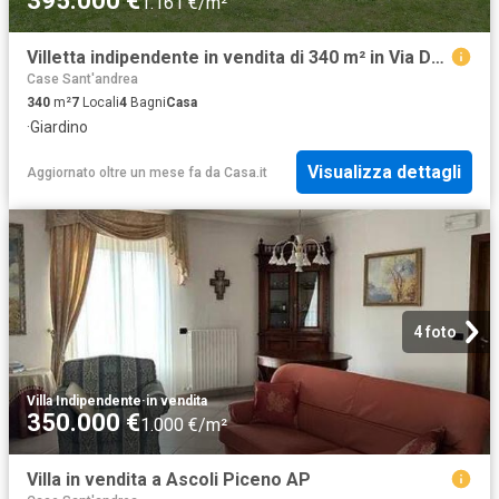
395.000 €
1.161 €/m²
Villetta indipendente in vendita di 340 m² in Via Domenico Cimarosa, 8
Case Sant'andrea
340
m²
7
Locali
4
Bagni
Casa
·
Giardino
Visualizza dettagli
Aggiornato oltre un mese fa
da
Casa.it
4 foto
Villa Indipendente
·
in vendita
350.000 €
1.000 €/m²
Villa in vendita a Ascoli Piceno AP