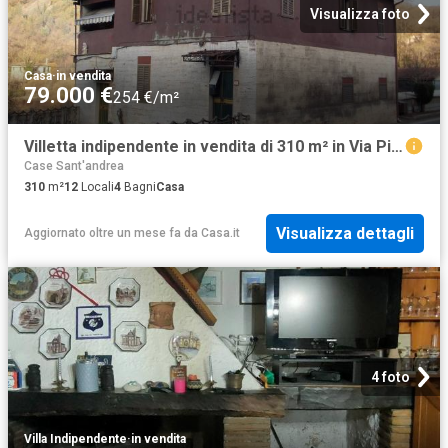
Visualizza foto
Casa
·
in vendita
79.000 €
254 €/m²
Villetta indipendente in vendita di 310 m² in Via Picena
Case Sant'andrea
310
m²
12
Locali
4
Bagni
Casa
Visualizza dettagli
Aggiornato oltre un mese fa
da
Casa.it
4 foto
Villa Indipendente
·
in vendita