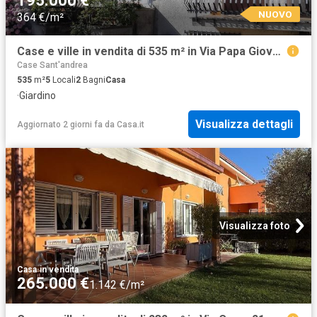
195.000 €
NUOVO
364 €/m²
Case e ville in vendita di 535 m² in Via Papa Giovanni Paolo II
Case Sant'andrea
535
m²
5
Locali
2
Bagni
Casa
·
Giardino
Visualizza dettagli
Aggiornato 2 giorni fa
da
Casa.it
Visualizza foto
Casa
·
in vendita
265.000 €
1.142 €/m²