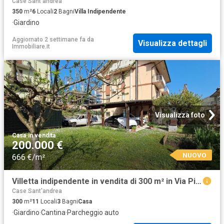
Case Sant'andrea
350
m²
6
Locali
2
Bagni
Villa Indipendente
·
Giardino
Aggiornato 2 settimane fa
da
Visualizza dettagli
Immobiliare.it
Visualizza foto
Casa
·
in vendita
200.000 €
NUOVO
666 €/m²
Villetta indipendente in vendita di 300 m² in Via Pietro Nenni, 5
Case Sant'andrea
300
m²
11
Locali
3
Bagni
Casa
·
Giardino
·
Cantina
·
Parcheggio auto