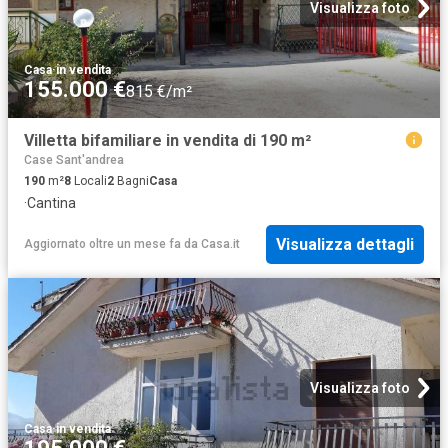
Visualizza foto
Casa
·
in vendita
155.000 €
815 €/m²
Villetta bifamiliare in vendita di 190 m²
Case Sant'andrea
190
m²
8
Locali
2
Bagni
Casa
·
Cantina
Visualizza dettagli
Aggiornato oltre un mese fa
da
Casa.it
Visualizza foto
Casa
·
in vendita