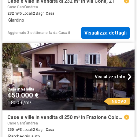
Case e ville in vendita di 232 m² in Via Cona, 21
Case Sant'andrea
232
m²
5
Locali
2
Bagni
Casa
·
Giardino
Visualizza dettagli
Aggiornato 3 settimane fa
da
Casa.it
Visualizza foto
Casa
·
in vendita
450.000 €
NUOVO
1.800 €/m²
Case e ville in vendita di 250 m² in Frazione Colonnata
Case Sant'andrea
250
m²
3
Locali
2
Bagni
Casa
·
Parcheggio auto