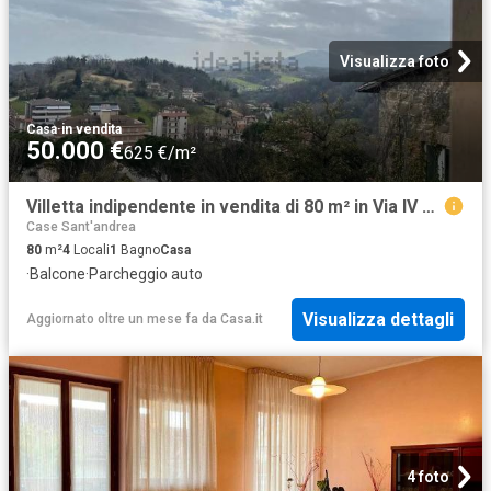
Visualizza foto
Casa
·
in vendita
50.000 €
625 €/m²
Villetta indipendente in vendita di 80 m² in Via IV Novembre
Case Sant'andrea
80
m²
4
Locali
1
Bagno
Casa
·
Balcone
·
Parcheggio auto
Visualizza dettagli
Aggiornato oltre un mese fa
da
Casa.it
4 foto