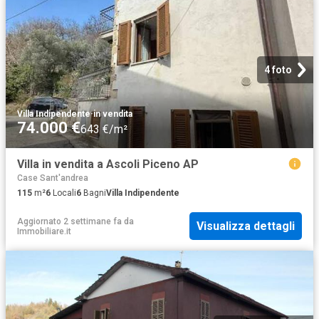
4 foto
Villa Indipendente
·
in vendita
74.000 €
643 €/m²
Villa in vendita a Ascoli Piceno AP
Case Sant'andrea
115
m²
6
Locali
6
Bagni
Villa Indipendente
Aggiornato 2 settimane fa
da
Visualizza dettagli
Immobiliare.it