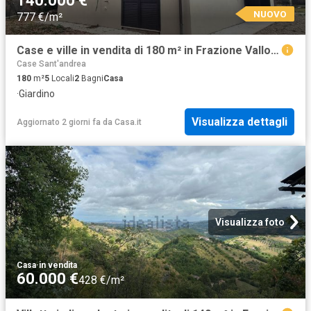
140.000 €
NUOVO
777 €/m²
Case e ville in vendita di 180 m² in Frazione Vallorano
Case Sant'andrea
180
m²
5
Locali
2
Bagni
Casa
·
Giardino
Visualizza dettagli
Aggiornato 2 giorni fa
da
Casa.it
Visualizza foto
Casa
·
in vendita
60.000 €
428 €/m²