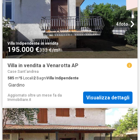
4 foto
Villa Indipendente
·
in vendita
195.000 €
333 €/m²
Villa in vendita a Venarotta AP
Case Sant'andrea
585
m²
5
Locali
2
Bagni
Villa Indipendente
·
Giardino
Aggiornato oltre un mese fa
da
Visualizza dettagli
Immobiliare.it