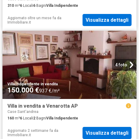
310
m²
6
Locali
6
Bagni
Villa Indipendente
Aggiornato oltre un mese fa
da
Visualizza dettagli
Immobiliare.it
4 foto
Villa Indipendente
·
in vendita
150.000 €
937 €/m²
Villa in vendita a Venarotta AP
Case Sant'andrea
160
m²
6
Locali
2
Bagni
Villa Indipendente
Aggiornato 2 settimane fa
da
Visualizza dettagli
Immobiliare.it