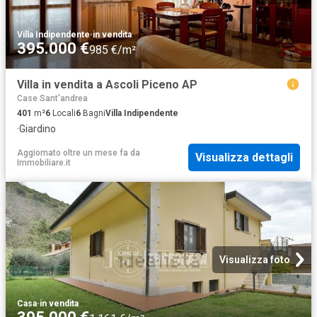
Villa Indipendente
·
in vendita
395.000 €
985 €/m²
Villa in vendita a Ascoli Piceno AP
Case Sant'andrea
401
m²
6
Locali
6
Bagni
Villa Indipendente
·
Giardino
Aggiornato oltre un mese fa
da
Visualizza dettagli
Immobiliare.it
Visualizza foto
Casa
·
in vendita