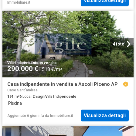
Visualizza dettagli
Immobiliare.it
4 foto
Villa Indipendente
·
in vendita
290.000 €
1.518 €/m²
Casa indipendente in vendita a Ascoli Piceno AP
Case Sant'andrea
191
m²
6
Locali
2
Bagni
Villa Indipendente
·
Piscina
Visualizza dettagli
Aggiornato 6 giorni fa
da
Immobiliare.it