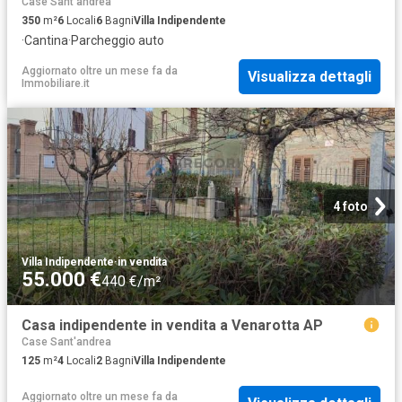
Case Sant'andrea
350
m²
6
Locali
6
Bagni
Villa Indipendente
·
Cantina
·
Parcheggio auto
Aggiornato oltre un mese fa
da
Visualizza dettagli
Immobiliare.it
4 foto
Villa Indipendente
·
in vendita
55.000 €
440 €/m²
Casa indipendente in vendita a Venarotta AP
Case Sant'andrea
125
m²
4
Locali
2
Bagni
Villa Indipendente
Aggiornato oltre un mese fa
da