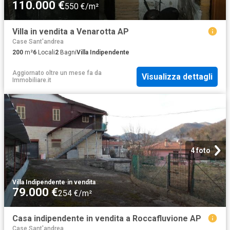
110.000 €
550 €/m²
Villa in vendita a Venarotta AP
Case Sant'andrea
200
m²
6
Locali
2
Bagni
Villa Indipendente
Aggiornato oltre un mese fa
da
Visualizza dettagli
Immobiliare.it
4 foto
Villa Indipendente
·
in vendita
79.000 €
254 €/m²
Casa indipendente in vendita a Roccafluvione AP
Case Sant'andrea