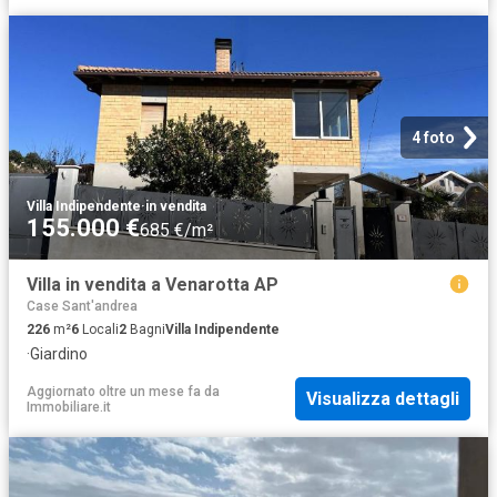
4 foto
Villa Indipendente
·
in vendita
155.000 €
685 €/m²
Villa in vendita a Venarotta AP
Case Sant'andrea
226
m²
6
Locali
2
Bagni
Villa Indipendente
·
Giardino
Aggiornato oltre un mese fa
da
Visualizza dettagli
Immobiliare.it