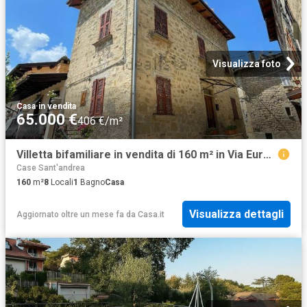
Visualizza foto
Casa
·
in vendita
65.000 €
406 €/m²
Villetta bifamiliare in vendita di 160 m² in Via Europa, 22
Case Sant'andrea
160
m²
8
Locali
1
Bagno
Casa
Visualizza dettagli
Aggiornato oltre un mese fa
da
Casa.it