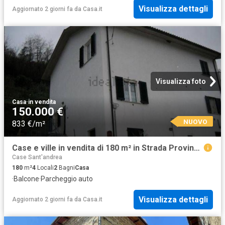
Visualizza dettagli
Aggiornato 2 giorni fa
da
Casa.it
Visualizza foto
Casa
·
in vendita
150.000 €
NUOVO
833 €/m²
Case e ville in vendita di 180 m² in Strada Provinciale 93
Case Sant'andrea
180
m²
4
Locali
2
Bagni
Casa
·
Balcone
·
Parcheggio auto
Visualizza dettagli
Aggiornato 2 giorni fa
da
Casa.it