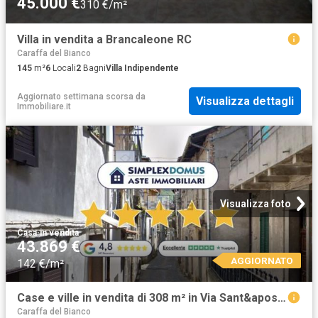
45.000 €
310 €/m²
Villa in vendita a Brancaleone RC
Caraffa del Bianco
145
m²
6
Locali
2
Bagni
Villa Indipendente
Aggiornato settimana scorsa
da
Visualizza dettagli
Immobiliare.it
Visualizza foto
Casa
·
in vendita
43.869 €
AGGIORNATO
142 €/m²
Case e ville in vendita di 308 m² in Via Sant&apos Elia
Caraffa del Bianco