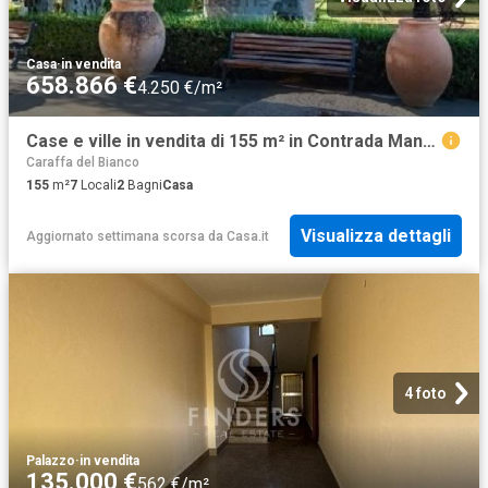
Casa
·
in vendita
658.866 €
4.250 €/m²
Case e ville in vendita di 155 m² in Contrada Mandorleto
Caraffa del Bianco
155
m²
7
Locali
2
Bagni
Casa
Visualizza dettagli
Aggiornato settimana scorsa
da
Casa.it
4 foto
Palazzo
·
in vendita
135.000 €
562 €/m²