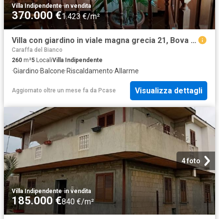
Villa Indipendente
·
in vendita
370.000 €
1.423 €/m²
Villa con giardino in viale magna grecia 21, Bova Marina
Caraffa del Bianco
260
m²
5
Locali
Villa Indipendente
·
Giardino
·
Balcone
·
Riscaldamento
·
Allarme
Visualizza dettagli
Aggiornato oltre un mese fa
da
Pcase
4 foto
Villa Indipendente
·
in vendita
185.000 €
840 €/m²