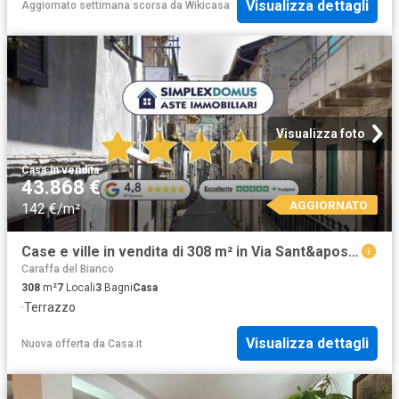
Visualizza dettagli
Aggiornato settimana scorsa
da
Wikicasa
Visualizza foto
Casa
·
in vendita
43.868 €
AGGIORNATO
142 €/m²
Case e ville in vendita di 308 m² in Via Sant&apos Elia
Caraffa del Bianco
308
m²
7
Locali
3
Bagni
Casa
·
Terrazzo
Visualizza dettagli
Nuova offerta
da
Casa.it