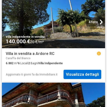
4 foto
Villa Indipendente
·
in vendita
140.000 €
20 €/m²
Villa in vendita a Ardore RC
Caraffa del Bianco
6.882
m²
6
Locali
2
Bagni
Villa Indipendente
Visualizza dettagli
Aggiornato 6 giorni fa
da
Immobiliare.it