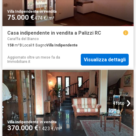
Villa Indipendente
·
in vendita
75.000 €
474 €/m²
Casa indipendente in vendita a Palizzi RC
Caraffa del Bianco
158
m²
3
Locali
1
Bagno
Villa Indipendente
Aggiornato oltre un mese fa
da
Visualizza dettagli
Immobiliare.it
4 foto
Villa Indipendente
·
in vendita
370.000 €
1.423 €/m²