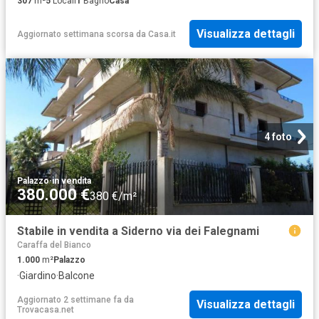
307
m²
5
Locali
1
Bagno
Casa
Visualizza dettagli
Aggiornato settimana scorsa
da
Casa.it
4 foto
Palazzo
·
in vendita
380.000 €
380 €/m²
Stabile in vendita a Siderno via dei Falegnami
Caraffa del Bianco
1.000
m²
Palazzo
·
Giardino
·
Balcone
Aggiornato 2 settimane fa
da
Visualizza dettagli
Trovacasa.net