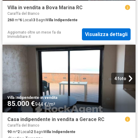
Villa in vendita a Bova Marina RC
Caraffa del Bianco
260
m²
6
Locali
3
Bagni
Villa Indipendente
Aggiornato oltre un mese fa
da
Visualizza dettagli
Immobiliare.it
4 foto
Villa Indipendente
·
in vendita
85.000 €
944 €/m²
Casa indipendente in vendita a Gerace RC
Caraffa del Bianco
90
m²
2
Locali
2
Bagni
Villa Indipendente