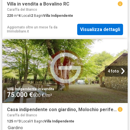
Villa in vendita a Bovalino RC
Caraffa del Bianco
220
m²
4
Locali
2
Bagni
Villa Indipendente
Aggiornato oltre un mese fa
da
Visualizza dettagli
Immobiliare.it
4 foto
Villa Indipendente
·
in vendita
75.000 €
600 €/m²
Casa indipendente con giardino, Molochio periferia
Caraffa del Bianco
125
m²
3
Locali
1
Bagno
Villa Indipendente
·
Giardino