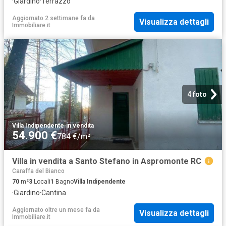
·
Giardino
·
Terrazzo
Aggiornato 2 settimane fa
da
Visualizza dettagli
Immobiliare.it
4 foto
Villa Indipendente
·
in vendita
54.900 €
784 €/m²
Villa in vendita a Santo Stefano in Aspromonte RC
Caraffa del Bianco
70
m²
3
Locali
1
Bagno
Villa Indipendente
·
Giardino
·
Cantina
Aggiornato oltre un mese fa
da
Visualizza dettagli
Immobiliare.it