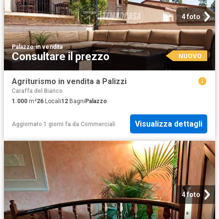
4 foto
Palazzo
·
in vendita
Consultare il prezzo
NUOVO
Agriturismo in vendita a Palizzi
Caraffa del Bianco
1.000
m²
26
Locali
12
Bagni
Palazzo
Visualizza dettagli
Aggiornato 1 giorni fa
da
Commerciali
4 foto