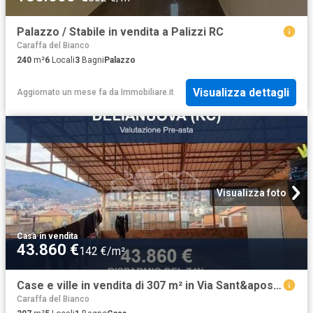
Palazzo / Stabile in vendita a Palizzi RC
Caraffa del Bianco
240
m²
6
Locali
3
Bagni
Palazzo
Visualizza dettagli
Aggiornato un mese fa
da
Immobiliare.it
Visualizza foto
Casa
·
in vendita
43.860 €
142 €/m²
Case e ville in vendita di 307 m² in Via Sant&apos Elia, 40
Caraffa del Bianco