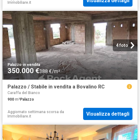
Visualizza dettagli
Immobiliare.it
4 foto
Palazzo
·
in vendita
350.000 €
388 €/m²
Palazzo / Stabile in vendita a Bovalino RC
Caraffa del Bianco
900
m²
Palazzo
Aggiornato settimana scorsa
da
Visualizza dettagli
Immobiliare.it