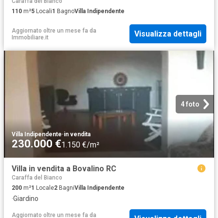
Caraffa del Bianco
110
m²
5
Locali
1
Bagno
Villa Indipendente
Aggiornato oltre un mese fa
da
Visualizza dettagli
Immobiliare.it
4 foto
Villa Indipendente
·
in vendita
230.000 €
1.150 €/m²
Villa in vendita a Bovalino RC
Caraffa del Bianco
200
m²
1
Locale
2
Bagni
Villa Indipendente
·
Giardino
Aggiornato oltre un mese fa
da