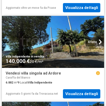
Visualizza dettagli
Aggiornato oltre un mese fa
da
Pcase
4 foto
Villa Indipendente
·
in vendita
140.000 €
20 €/m²
Vendesi villa singola ad Ardore
Caraffa del Bianco
6.882
m²
9
Locali
Villa Indipendente
Visualizza dettagli
Aggiornato 5 giorni fa
da
Trovacasa.net