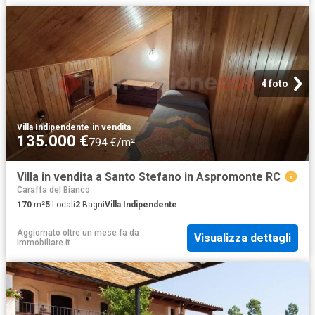
4 foto
Villa Indipendente
·
in vendita
135.000 €
794 €/m²
Villa in vendita a Santo Stefano in Aspromonte RC
Caraffa del Bianco
170
m²
5
Locali
2
Bagni
Villa Indipendente
Aggiornato oltre un mese fa
da
Visualizza dettagli
Immobiliare.it