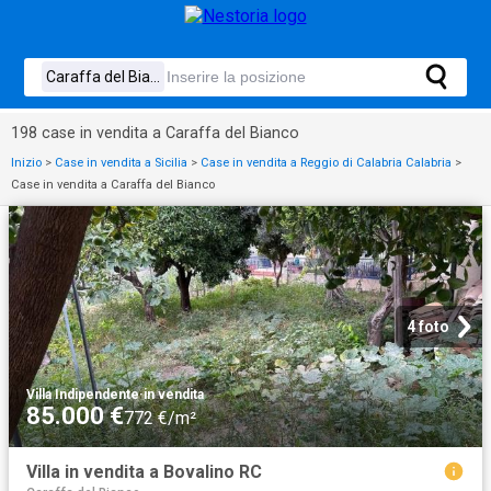
198 case in vendita a Caraffa del Bianco
Inizio
>
Case in vendita a Sicilia
>
Case in vendita a Reggio di Calabria Calabria
>
Case in vendita a Caraffa del Bianco
4 foto
Villa Indipendente
·
in vendita
85.000 €
772 €/m²
Villa in vendita a Bovalino RC