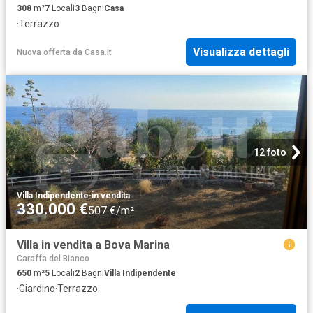
308
m²
7
Locali
3
Bagni
Casa
·
Terrazzo
Visualizza dettagli
Nuova offerta
da
Casa.it
12 foto
Villa Indipendente
·
in vendita
330.000 €
507 €/m²
Villa in vendita a Bova Marina
Caraffa del Bianco
650
m²
5
Locali
2
Bagni
Villa Indipendente
·
Giardino
·
Terrazzo