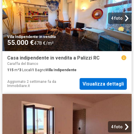
4 foto
Villa Indipendente
·
in vendita
55.000 €
478 €/m²
Casa indipendente in vendita a Palizzi RC
Caraffa del Bianco
115
m²
3
Locali
1
Bagno
Villa Indipendente
Aggiornato 2 settimane fa
da
Visualizza dettagli
Immobiliare.it
4 foto