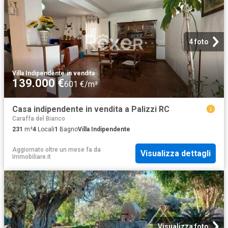
4 foto
Villa Indipendente
·
in vendita
139.000 €
601 €/m²
Casa indipendente in vendita a Palizzi RC
Caraffa del Bianco
231
m²
4
Locali
1
Bagno
Villa Indipendente
Aggiornato oltre un mese fa
da
Visualizza dettagli
Immobiliare.it
Visualizza foto