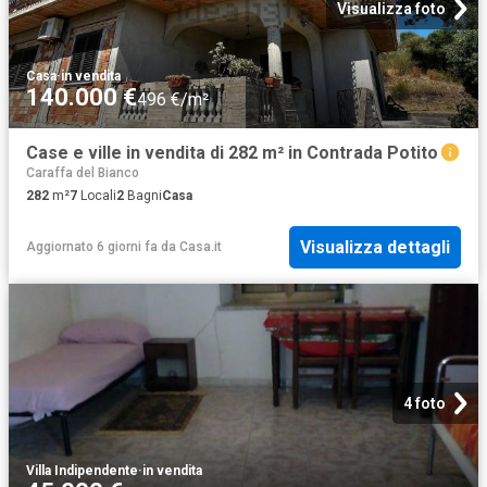
Visualizza foto
Casa
·
in vendita
140.000 €
496 €/m²
Case e ville in vendita di 282 m² in Contrada Potito
Caraffa del Bianco
282
m²
7
Locali
2
Bagni
Casa
Visualizza dettagli
Aggiornato 6 giorni fa
da
Casa.it
4 foto
Villa Indipendente
·
in vendita