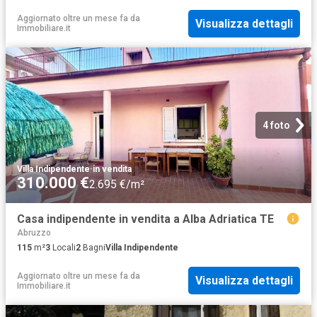
Aggiornato oltre un mese fa
da
Visualizza dettagli
Immobiliare.it
4 foto
Villa Indipendente
·
in vendita
310.000 €
2.695 €/m²
Casa indipendente in vendita a Alba Adriatica TE
Abruzzo
115
m²
3
Locali
2
Bagni
Villa Indipendente
Aggiornato oltre un mese fa
da
Visualizza dettagli
Immobiliare.it