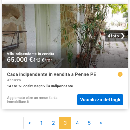
4 foto
Villa Indipendente
·
in vendita
65.000 €
442 €/m²
Casa indipendente in vendita a Penne PE
Abruzzo
147
m²
6
Locali
2
Bagni
Villa Indipendente
Aggiornato oltre un mese fa
da
Visualizza dettagli
Immobiliare.it
<
1
2
3
4
5
>