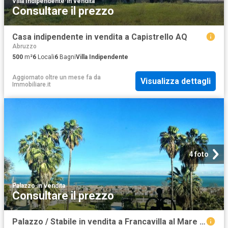
Villa Indipendente
·
in vendita
Consultare il prezzo
Casa indipendente in vendita a Capistrello AQ
Abruzzo
500
m²
6
Locali
6
Bagni
Villa Indipendente
Aggiornato oltre un mese fa
da
Visualizza dettagli
Immobiliare.it
4 foto
Palazzo
·
in vendita
Consultare il prezzo
Palazzo / Stabile in vendita a Francavilla al Mare CH