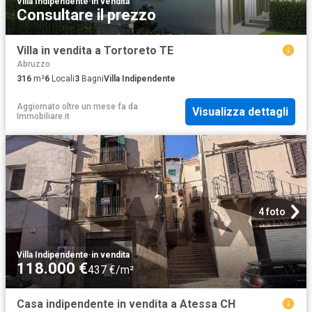
Villa Indipendente
·
in vendita
Consultare il prezzo
Villa in vendita a Tortoreto TE
Abruzzo
316
m²
6
Locali
3
Bagni
Villa Indipendente
Aggiornato oltre un mese fa
da
Visualizza dettagli
Immobiliare.it
4 foto
Villa Indipendente
·
in vendita
118.000 €
437 €/m²
Casa indipendente in vendita a Atessa CH