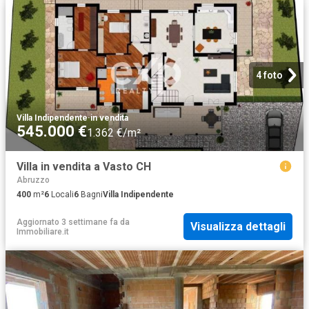
4 foto
Villa Indipendente
·
in vendita
545.000 €
1.362 €/m²
Villa in vendita a Vasto CH
Abruzzo
400
m²
6
Locali
6
Bagni
Villa Indipendente
Aggiornato 3 settimane fa
da
Visualizza dettagli
Immobiliare.it