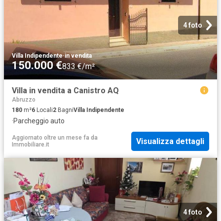
4 foto
Villa Indipendente
·
in vendita
150.000 €
833 €/m²
Villa in vendita a Canistro AQ
Abruzzo
180
m²
6
Locali
2
Bagni
Villa Indipendente
·
Parcheggio auto
Aggiornato oltre un mese fa
da
Visualizza dettagli
Immobiliare.it
4 foto