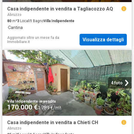
Casa indipendente in vendita a Tagliacozzo AQ
Abruzzo
80
m²
3
Locali
1
Bagno
Villa Indipendente
·
Cantina
Aggiornato oltre un mese fa
da
Visualizza dettagli
Immobiliare.it
4 foto
Villa Indipendente
·
in vendita
170.000 €
1.789 €/m²
Casa indipendente in vendita a Chieti CH
Abruzzo