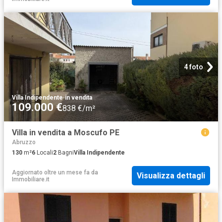
4 foto
Villa Indipendente
·
in vendita
109.000 €
838 €/m²
Villa in vendita a Moscufo PE
Abruzzo
130
m²
6
Locali
2
Bagni
Villa Indipendente
Aggiornato oltre un mese fa
da
Visualizza dettagli
Immobiliare.it