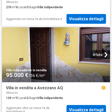
Abruzzo
270
m²
6
Locali
3
Bagni
Villa Indipendente
Visualizza dettagli
Aggiornato un mese fa
da
Immobiliare.it
4 foto
Villa Indipendente
·
in vendita
95.000 €
736 €/m²
Villa in vendita a Avezzano AQ
Abruzzo
129
m²
5
Locali
2
Bagni
Villa Indipendente
Aggiornato oltre un mese fa
da
Visualizza dettagli
Immobiliare.it