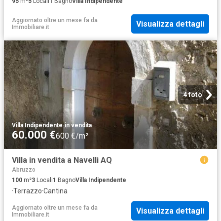
95
m²
5
Locali
1
Bagno
Villa Indipendente
Aggiornato oltre un mese fa
da
Visualizza dettagli
Immobiliare.it
4 foto
Villa Indipendente
·
in vendita
60.000 €
600 €/m²
Villa in vendita a Navelli AQ
Abruzzo
100
m²
3
Locali
1
Bagno
Villa Indipendente
·
Terrazzo
·
Cantina
Aggiornato oltre un mese fa
da
Visualizza dettagli
Immobiliare.it