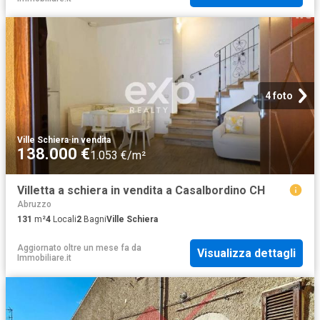
4 foto
Ville Schiera
·
in vendita
138.000 €
1.053 €/m²
Villetta a schiera in vendita a Casalbordino CH
Abruzzo
131
m²
4
Locali
2
Bagni
Ville Schiera
Aggiornato oltre un mese fa
da
Visualizza dettagli
Immobiliare.it