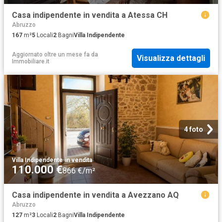
Casa indipendente in vendita a Atessa CH
Abruzzo
167
m²
5
Locali
2
Bagni
Villa Indipendente
Aggiornato oltre un mese fa
da
Visualizza dettagli
Immobiliare.it
4 foto
Villa Indipendente
·
in vendita
110.000 €
866 €/m²
Casa indipendente in vendita a Avezzano AQ
Abruzzo
127
m²
3
Locali
2
Bagni
Villa Indipendente