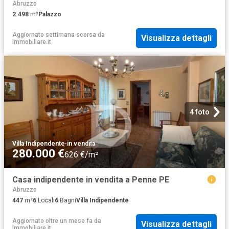
Abruzzo
2.498
m²
Palazzo
Aggiornato settimana scorsa
da
Visualizza dettagli
Immobiliare.it
4 foto
Villa Indipendente
·
in vendita
280.000 €
626 €/m²
Casa indipendente in vendita a Penne PE
Abruzzo
447
m²
6
Locali
6
Bagni
Villa Indipendente
Aggiornato oltre un mese fa
da
Visualizza dettagli
Immobiliare.it