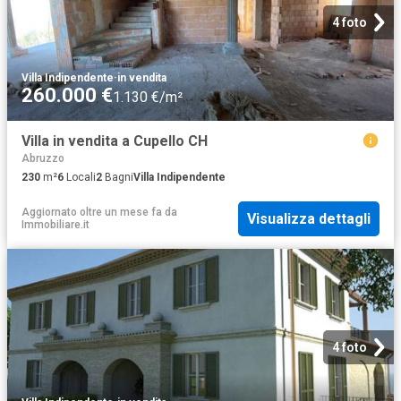
4 foto
Villa Indipendente
·
in vendita
260.000 €
1.130 €/m²
Villa in vendita a Cupello CH
Abruzzo
230
m²
6
Locali
2
Bagni
Villa Indipendente
Aggiornato oltre un mese fa
da
Visualizza dettagli
Immobiliare.it
4 foto