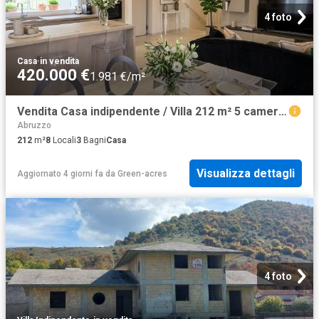
4 foto
Casa
·
in vendita
420.000 €
1.981 €/m²
Vendita Casa indipendente / Villa 212 m² 5 camere Giulia. 212m² Giulianova
Abruzzo
212
m²
8
Locali
3
Bagni
Casa
Visualizza dettagli
Aggiornato 4 giorni fa
da
Green-acres
4 foto