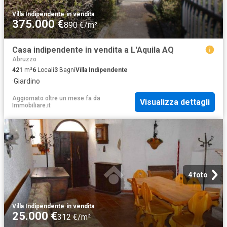
Villa Indipendente
·
in vendita
375.000 €
890 €/m²
Casa indipendente in vendita a L'Aquila AQ
Abruzzo
421
m²
6
Locali
3
Bagni
Villa Indipendente
·
Giardino
Aggiornato oltre un mese fa
da
Visualizza dettagli
Immobiliare.it
4 foto
Villa Indipendente
·
in vendita
25.000 €
312 €/m²