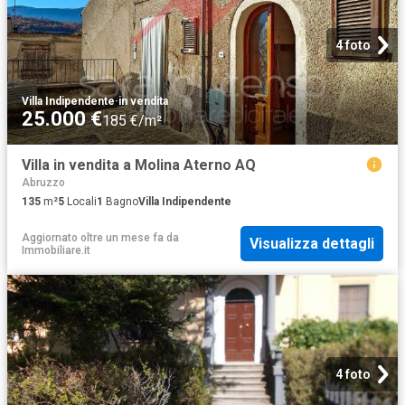
4 foto
Villa Indipendente
·
in vendita
25.000 €
185 €/m²
Villa in vendita a Molina Aterno AQ
Abruzzo
135
m²
5
Locali
1
Bagno
Villa Indipendente
Aggiornato oltre un mese fa
da
Visualizza dettagli
Immobiliare.it
4 foto