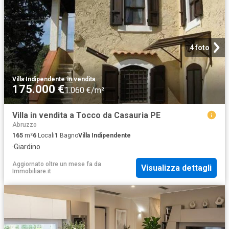
4 foto
Villa Indipendente
·
in vendita
175.000 €
1.060 €/m²
Villa in vendita a Tocco da Casauria PE
Abruzzo
165
m²
6
Locali
1
Bagno
Villa Indipendente
·
Giardino
Aggiornato oltre un mese fa
da
Visualizza dettagli
Immobiliare.it