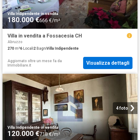
Villa Indipendente
·
in vendita
180.000 €
666 €/m²
Villa in vendita a Fossacesia CH
Abruzzo
270
m²
6
Locali
2
Bagni
Villa Indipendente
Aggiornato oltre un mese fa
da
Visualizza dettagli
Immobiliare.it
4 foto
Villa Indipendente
·
in vendita
120.000 €
718 €/m²