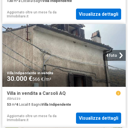
130
m²
3
Locali
3
Bagni
Villa Indipendente
Aggiornato oltre un mese fa
da
Visualizza dettagli
Immobiliare.it
4 foto
Villa Indipendente
·
in vendita
30.000 €
566 €/m²
Villa in vendita a Carsoli AQ
Abruzzo
53
m²
4
Locali
1
Bagno
Villa Indipendente
Aggiornato oltre un mese fa
da
Visualizza dettagli
Immobiliare.it