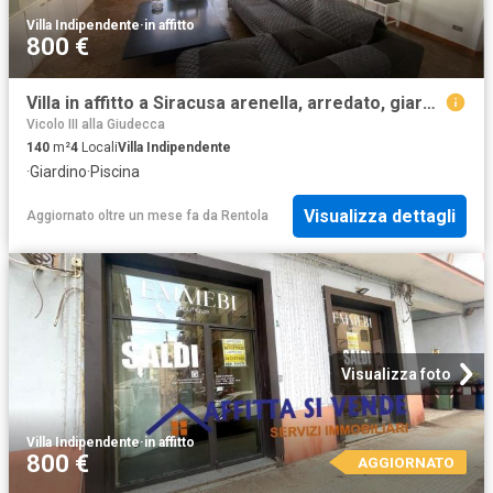
Villa Indipendente
·
in affitto
800 €
Villa in affitto a Siracusa arenella, arredato, giardino privato, piscina TrovaCasa
Vicolo III alla Giudecca
140
m²
4
Locali
Villa Indipendente
·
Giardino
·
Piscina
Visualizza dettagli
Aggiornato oltre un mese fa
da
Rentola
Visualizza foto
Villa Indipendente
·
in affitto
800 €
AGGIORNATO