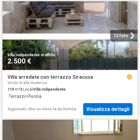
12 foto
Villa Indipendente
·
in affitto
2.500 €
Villa arredata con terrazzo Siracusa
Vicolo III alla Giudecca
110
m²
3
Locali
Villa Indipendente
·
Terrazzo
·
Piscina
Visualizza dettagli
Aggiornato oltre un mese fa
da
Rentola