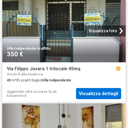
Visualizza foto
Villa Indipendente
·
in affitto
350 €
Via Filippo Juvara 1 trilocale 45mq
Vicolo III alla Giudecca
45
m²
3
Locali
1
Bagno
Villa Indipendente
Aggiornato oltre un mese fa
da
Visualizza dettagli
Easyavvisi.it