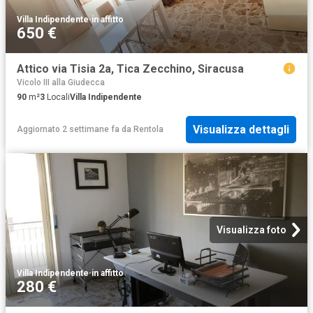
Villa Indipendente
·
in affitto
650 €
Attico via Tisia 2a, Tica Zecchino, Siracusa
Vicolo III alla Giudecca
90
m²
3
Locali
Villa Indipendente
Visualizza dettagli
Aggiornato 2 settimane fa
da
Rentola
Visualizza foto
Villa Indipendente
·
in affitto
280 €