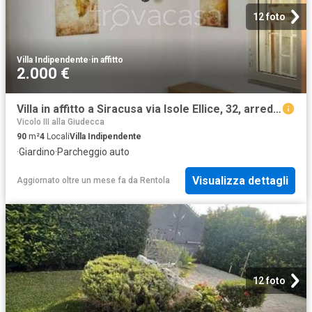
12 foto
Villa Indipendente
·
in affitto
2.000 €
Villa in affitto a Siracusa via Isole Ellice, 32, arredato, giardino privato, posto auto TrovaCasa
Vicolo III alla Giudecca
90
m²
4
Locali
Villa Indipendente
·
Giardino
·
Parcheggio auto
Visualizza dettagli
Aggiornato oltre un mese fa
da
Rentola
12 foto