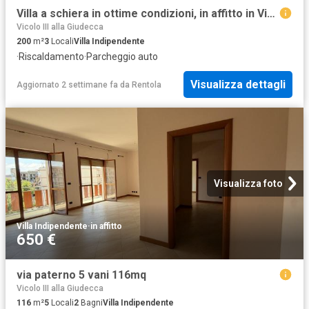
Villa a schiera in ottime condizioni, in affitto in Via Giuseppe Cannizzaro 6, Siracusa
Vicolo III alla Giudecca
200
m²
3
Locali
Villa Indipendente
·
Riscaldamento
·
Parcheggio auto
Visualizza dettagli
Aggiornato 2 settimane fa
da
Rentola
Visualizza foto
Villa Indipendente
·
in affitto
650 €
via paterno 5 vani 116mq
Vicolo III alla Giudecca
116
m²
5
Locali
2
Bagni
Villa Indipendente