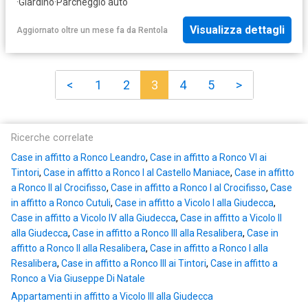
·
Giardino
·
Parcheggio auto
Visualizza dettagli
Aggiornato oltre un mese fa
da
Rentola
<
1
2
3
4
5
>
Ricerche correlate
Case in affitto a Ronco Leandro
,
Case in affitto a Ronco VI ai
Tintori
,
Case in affitto a Ronco I al Castello Maniace
,
Case in affitto
a Ronco II al Crocifisso
,
Case in affitto a Ronco I al Crocifisso
,
Case
in affitto a Ronco Cutuli
,
Case in affitto a Vicolo I alla Giudecca
,
Case in affitto a Vicolo IV alla Giudecca
,
Case in affitto a Vicolo II
alla Giudecca
,
Case in affitto a Ronco III alla Resalibera
,
Case in
affitto a Ronco II alla Resalibera
,
Case in affitto a Ronco I alla
Resalibera
,
Case in affitto a Ronco III ai Tintori
,
Case in affitto a
Ronco a Via Giuseppe Di Natale
Appartamenti in affitto a Vicolo III alla Giudecca