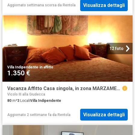
Visualizza dettagli
Aggiornato settimana scorsa
da
Rentola
12 foto
Villa Indipendente
·
in affitto
1.350 €
Vacanza Affitto Casa singola, in zona MARZAMEMI, PACHINO
Vicolo III alla Giudecca
80
m²
3
Locali
Villa Indipendente
Visualizza dettagli
Aggiornato 2 settimane fa
da
Rentola