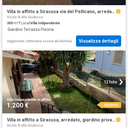
Villa in affitto a Siracusa via del Pellicano, arredato, giardino privato, terrazzo TrovaCasa
Vicolo III alla Giudecca
300
m²
7
Locali
Villa Indipendente
·
Giardino
·
Terrazzo
·
Piscina
Visualizza dettagli
Aggiornato settimana scorsa
da
Rentola
12 foto
Villa Indipendente
·
in affitto
1.200 €
NUOVO
Villa in affitto a Siracusa, arredato, giardino privato, nuova costruzione TrovaCasa
Vicolo III alla Giudecca