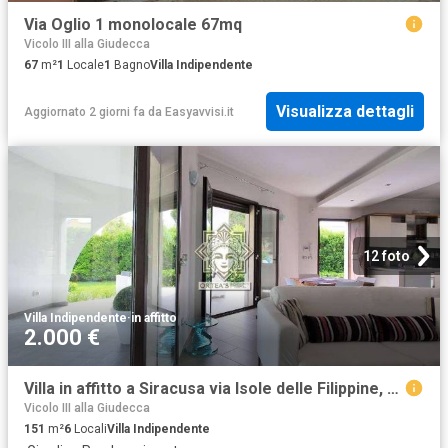
Via Oglio 1 monolocale 67mq
Vicolo III alla Giudecca
67
m²
1
Locale
1
Bagno
Villa Indipendente
Visualizza dettagli
Aggiornato 2 giorni fa
da
Easyavvisi.it
12 foto
Villa Indipendente
·
in affitto
2.000 €
Villa in affitto a Siracusa via Isole delle Filippine, snc, non arredato/vuoto, giardino privato, box TrovaCasa
Vicolo III alla Giudecca
151
m²
6
Locali
Villa Indipendente