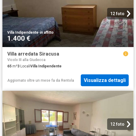
12 foto
Villa Indipendente
·
in affitto
1.400 €
Villa arredata Siracusa
Vicolo III alla Giudecca
65
m²
3
Locali
Villa Indipendente
Visualizza dettagli
Aggiornato oltre un mese fa
da
Rentola
12 foto