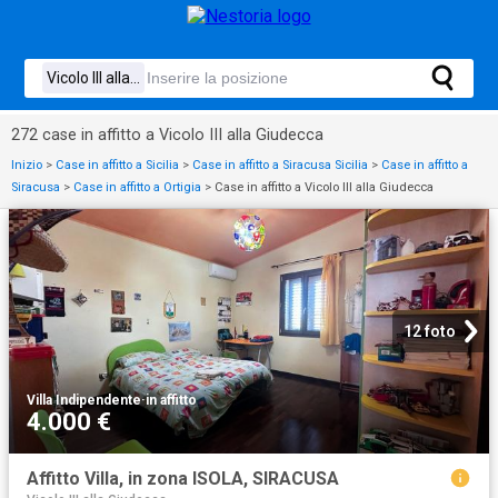
272 case in affitto a Vicolo III alla Giudecca
Inizio
>
Case in affitto a Sicilia
>
Case in affitto a Siracusa Sicilia
>
Case in affitto a
Siracusa
>
Case in affitto a Ortigia
>
Case in affitto a Vicolo III alla Giudecca
12 foto
Villa Indipendente
·
in affitto
4.000 €
Affitto Villa, in zona ISOLA, SIRACUSA