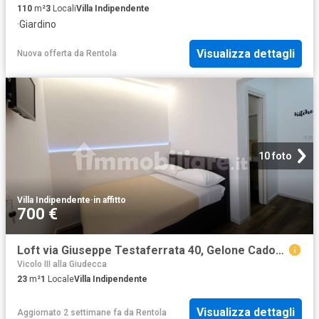
110
m²
3
Locali
Villa Indipendente
·
Giardino
Visualizza dettagli
Nuova offerta
da
Rentola
10 foto
Villa Indipendente
·
in affitto
700 €
Loft via Giuseppe Testaferrata 40, Gelone Cadorna, Siracusa
Vicolo III alla Giudecca
23
m²
1
Locale
Villa Indipendente
Visualizza dettagli
Aggiornato 2 settimane fa
da
Rentola