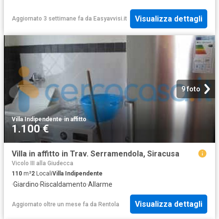
Visualizza dettagli
Aggiornato 3 settimane fa
da
Easyavvisi.it
9 foto
Villa Indipendente
·
in affitto
1.100 €
Villa in affitto in Trav. Serramendola, Siracusa
Vicolo III alla Giudecca
110
m²
2
Locali
Villa Indipendente
·
Giardino
·
Riscaldamento
·
Allarme
Visualizza dettagli
Aggiornato oltre un mese fa
da
Rentola