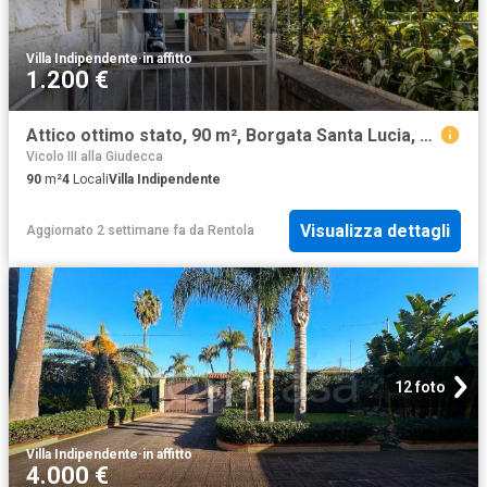
Villa Indipendente
·
in affitto
1.200 €
Attico ottimo stato, 90 m², Borgata Santa Lucia, Siracusa
Vicolo III alla Giudecca
90
m²
4
Locali
Villa Indipendente
Visualizza dettagli
Aggiornato 2 settimane fa
da
Rentola
12 foto
Villa Indipendente
·
in affitto
4.000 €