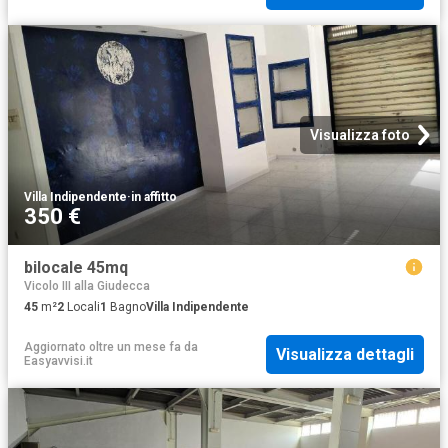
Visualizza foto
Villa Indipendente
·
in affitto
350 €
bilocale 45mq
Vicolo III alla Giudecca
45
m²
2
Locali
1
Bagno
Villa Indipendente
Aggiornato oltre un mese fa
da
Visualizza dettagli
Easyavvisi.it