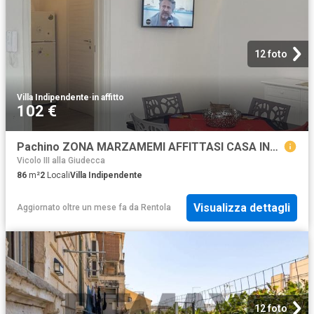
12 foto
Villa Indipendente
·
in affitto
102 €
Pachino ZONA MARZAMEMI AFFITTASI CASA INDIPENDENTE COMPLETAMENTE ARREDATO
Vicolo III alla Giudecca
86
m²
2
Locali
Villa Indipendente
Visualizza dettagli
Aggiornato oltre un mese fa
da
Rentola
12 foto