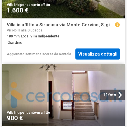
Villa Indipendente
·
in affitto
1.600 €
Villa in affitto a Siracusa via Monte Cervino, 8, giardino, buono stato, luminoso TrovaCasa
Vicolo III alla Giudecca
180
m²
5
Locali
Villa Indipendente
·
Giardino
Visualizza dettagli
Aggiornato settimana scorsa
da
Rentola
12 foto
Villa Indipendente
·
in affitto
900 €