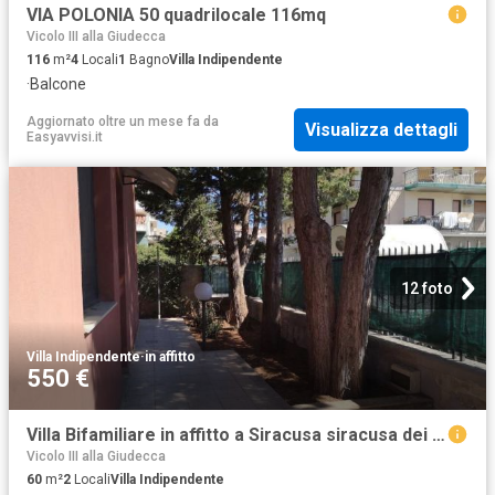
VIA POLONIA 50 quadrilocale 116mq
Vicolo III alla Giudecca
116
m²
4
Locali
1
Bagno
Villa Indipendente
·
Balcone
Aggiornato oltre un mese fa
da
Visualizza dettagli
Easyavvisi.it
12 foto
Villa Indipendente
·
in affitto
550 €
Villa Bifamiliare in affitto a Siracusa siracusa dei comuni,1, arredato, giardino privato, riscaldamento autonomo TrovaCasa
Vicolo III alla Giudecca
60
m²
2
Locali
Villa Indipendente