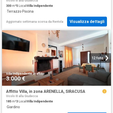
Vicolo III alla Giudecca
300
m²
5
Locali
Villa Indipendente
·
Terrazzo
·
Piscina
Visualizza dettagli
Aggiornato settimana scorsa
da
Rentola
12 foto
Villa Indipendente
·
in affitto
3.000 €
Affitto Villa, in zona ARENELLA, SIRACUSA
Vicolo III alla Giudecca
185
m²
3
Locali
Villa Indipendente
·
Giardino