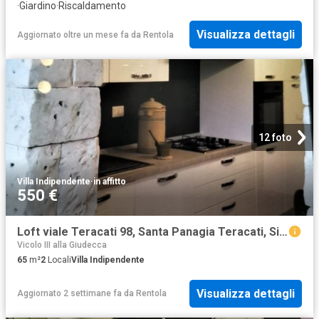
·
Giardino
·
Riscaldamento
Visualizza dettagli
Aggiornato oltre un mese fa
da
Rentola
12 foto
Villa Indipendente
·
in affitto
550 €
Loft viale Teracati 98, Santa Panagia Teracati, Siracusa
Vicolo III alla Giudecca
65
m²
2
Locali
Villa Indipendente
Visualizza dettagli
Aggiornato 2 settimane fa
da
Rentola