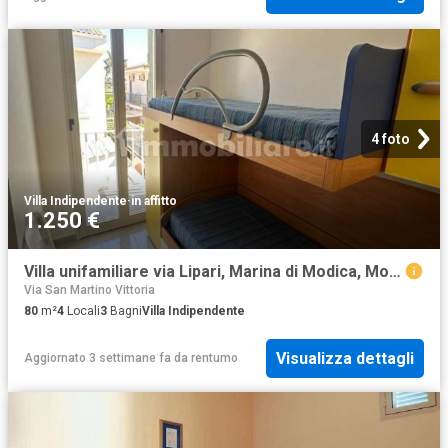
4 foto
Villa Indipendente
·
in affitto
1.250 €
Villa unifamiliare via Lipari, Marina di Modica, Modica
Via San Martino Vittoria
80
m²
4
Locali
3
Bagni
Villa Indipendente
Visualizza dettagli
Aggiornato 3 settimane fa
da
rentumo