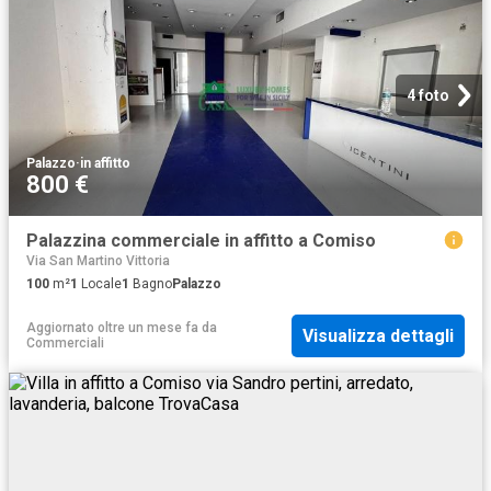
4 foto
Palazzo
·
in affitto
800 €
Palazzina commerciale in affitto a Comiso
Via San Martino Vittoria
100
m²
1
Locale
1
Bagno
Palazzo
Aggiornato oltre un mese fa
da
Visualizza dettagli
Commerciali