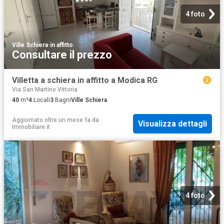
4 foto
Ville Schiera
·
in affitto
Consultare il prezzo
Villetta a schiera in affitto a Modica RG
Via San Martino Vittoria
40
m²
4
Locali
3
Bagni
Ville Schiera
Aggiornato oltre un mese fa
da
Visualizza dettagli
Immobiliare.it
4 foto