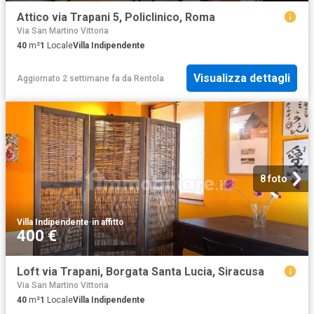
Attico via Trapani 5, Policlinico, Roma
Via San Martino Vittoria
40
m²
1
Locale
Villa Indipendente
Visualizza dettagli
Aggiornato 2 settimane fa
da
Rentola
8 foto
Villa Indipendente
·
in affitto
400 €
Loft via Trapani, Borgata Santa Lucia, Siracusa
Via San Martino Vittoria
40
m²
1
Locale
Villa Indipendente