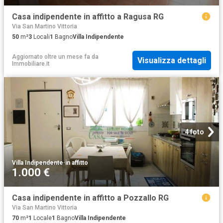
Casa indipendente in affitto a Ragusa RG
Via San Martino Vittoria
50
m²
3
Locali
1
Bagno
Villa Indipendente
Aggiornato oltre un mese fa
da
Visualizza dettagli
Immobiliare.it
4 foto
Villa Indipendente
·
in affitto
1.000 €
Casa indipendente in affitto a Pozzallo RG
Via San Martino Vittoria
70
m²
1
Locale
1
Bagno
Villa Indipendente