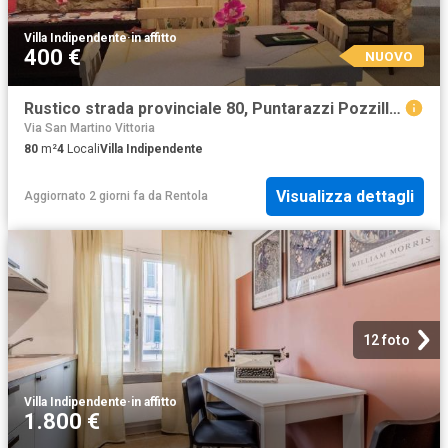
Villa Indipendente
·
in affitto
400 €
NUOVO
Rustico strada provinciale 80, Puntarazzi Pozzillo, Ragusa
Via San Martino Vittoria
80
m²
4
Locali
Villa Indipendente
Visualizza dettagli
Aggiornato 2 giorni fa
da
Rentola
12 foto
Villa Indipendente
·
in affitto
1.800 €