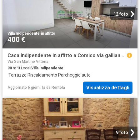
12 foto
Villa Indipendente
·
in affitto
400 €
Casa Indipendente in affitto a Comiso via galliano, arredato, box, terrazzo TrovaCasa
Via San Martino Vittoria
90
m²
3
Locali
Villa Indipendente
·
Terrazzo
·
Riscaldamento
·
Parcheggio auto
Visualizza dettagli
Aggiornato 6 giorni fa
da
Rentola
9 foto