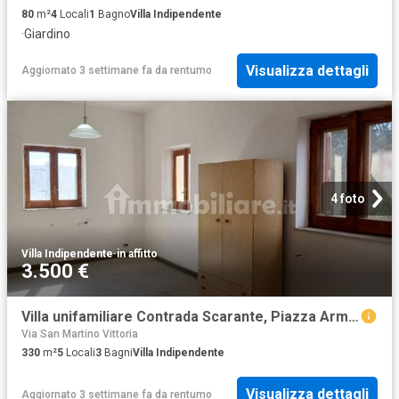
80
m²
4
Locali
1
Bagno
Villa Indipendente
·
Giardino
Visualizza dettagli
Aggiornato 3 settimane fa
da
rentumo
4 foto
Villa Indipendente
·
in affitto
3.500 €
Villa unifamiliare Contrada Scarante, Piazza Armerina
Via San Martino Vittoria
330
m²
5
Locali
3
Bagni
Villa Indipendente
Visualizza dettagli
Aggiornato 3 settimane fa
da
rentumo