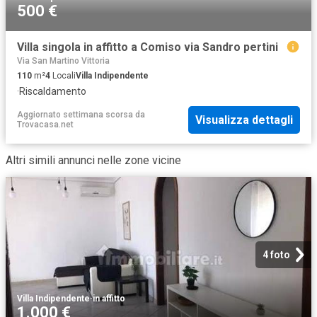
500 €
Villa singola in affitto a Comiso via Sandro pertini
Via San Martino Vittoria
110
m²
4
Locali
Villa Indipendente
·
Riscaldamento
Aggiornato settimana scorsa
da
Visualizza dettagli
Trovacasa.net
Altri simili annunci nelle zone vicine
4 foto
Villa Indipendente
·
in affitto
1.000 €