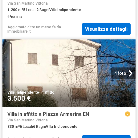
Via San Martino Vittoria
1.200
m²
5
Locali
2
Bagni
Villa Indipendente
·
Piscina
Aggiornato oltre un mese fa
da
Visualizza dettagli
Immobiliare.it
4 foto
Villa Indipendente
·
in affitto
3.500 €
Villa in affitto a Piazza Armerina EN
Via San Martino Vittoria
330
m²
6
Locali
6
Bagni
Villa Indipendente