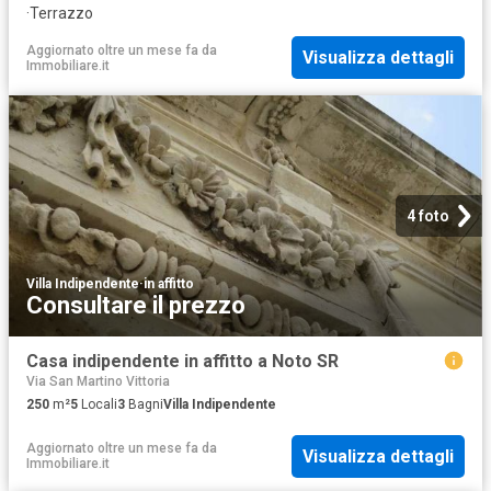
·
Terrazzo
Aggiornato oltre un mese fa
da
Visualizza dettagli
Immobiliare.it
4 foto
Villa Indipendente
·
in affitto
Consultare il prezzo
Casa indipendente in affitto a Noto SR
Via San Martino Vittoria
250
m²
5
Locali
3
Bagni
Villa Indipendente
Aggiornato oltre un mese fa
da
Visualizza dettagli
Immobiliare.it