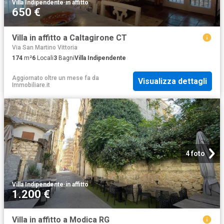
Villa Indipendente
·
in affitto
650 €
Villa in affitto a Caltagirone CT
Via San Martino Vittoria
174
m²
6
Locali
3
Bagni
Villa Indipendente
Aggiornato oltre un mese fa
da
Visualizza dettagli
Immobiliare.it
4 foto
Villa Indipendente
·
in affitto
1.200 €
Villa in affitto a Modica RG