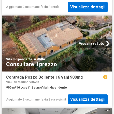
Visualizza dettagli
Aggiornato 2 settimane fa
da
Rentola
Visualizza foto
Villa Indipendente
·
in affitto
Consultare il prezzo
Contrada Pozzo Bollente 16 vani 900mq
Via San Martino Vittoria
900
m²
16
Locali
1
Bagno
Villa Indipendente
Visualizza dettagli
Aggiornato 3 settimane fa
da
Easyavvisi.it