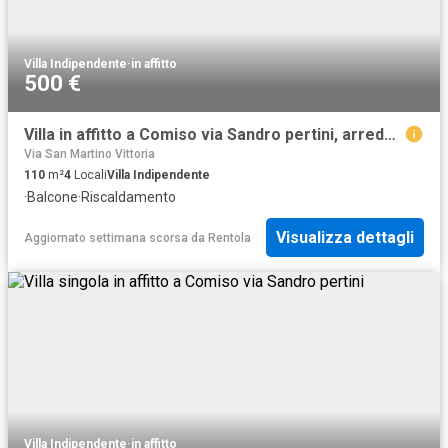
Villa Indipendente
·
in affitto
500 €
Villa in affitto a Comiso via Sandro pertini, arredato, lavanderia, balcone TrovaCasa
Via San Martino Vittoria
110
m²
4
Locali
Villa Indipendente
·
Balcone
·
Riscaldamento
Visualizza dettagli
Aggiornato settimana scorsa
da
Rentola
Villa Indipendente
·
in affitto