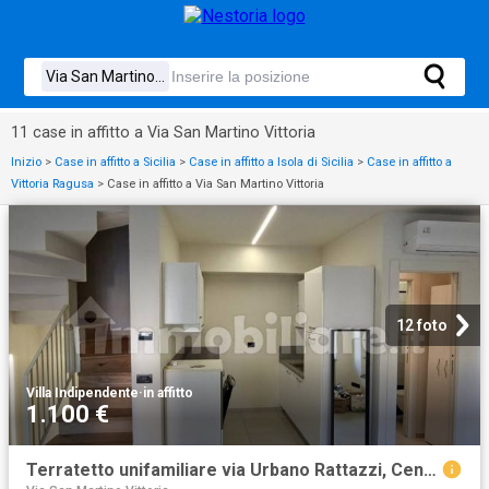
11 case in affitto a Via San Martino Vittoria
Inizio
>
Case in affitto a Sicilia
>
Case in affitto a Isola di Sicilia
>
Case in affitto a
Vittoria Ragusa
>
Case in affitto a Via San Martino Vittoria
12 foto
Villa Indipendente
·
in affitto
1.100 €
Terratetto unifamiliare via Urbano Rattazzi, Centro, Alba