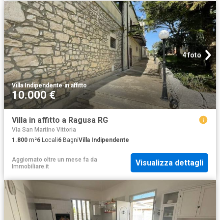
4 foto
Villa Indipendente
·
in affitto
10.000 €
Villa in affitto a Ragusa RG
Via San Martino Vittoria
1.800
m²
6
Locali
6
Bagni
Villa Indipendente
Aggiornato oltre un mese fa
da
Visualizza dettagli
Immobiliare.it