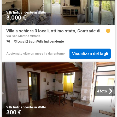
Villa Indipendente
·
in affitto
3.000 €
Villa a schiera 3 locali, ottimo stato, Contrade di Marina di Ragusa, Ragusa
Via San Martino Vittoria
70
m²
3
Locali
2
Bagni
Villa Indipendente
Visualizza dettagli
Aggiornato oltre un mese fa
da
rentumo
4 foto
Villa Indipendente
·
in affitto
300 €