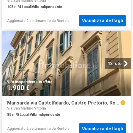
Via San Martino Vittoria
105
m²
4
Locali
Villa Indipendente
Visualizza dettagli
Aggiornato 2 settimane fa
da
Rentola
12 foto
Villa Indipendente
·
in affitto
1.900 €
Mansarda via Castelfidardo, Castro Pretorio, Roma
Via San Martino Vittoria
85
m²
5
Locali
Villa Indipendente
Visualizza dettagli
Aggiornato 2 settimane fa
da
Rentola