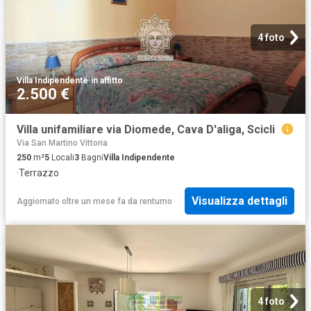
4 foto
Villa Indipendente
·
in affitto
2.500 €
Villa unifamiliare via Diomede, Cava D'aliga, Scicli
Via San Martino Vittoria
250
m²
5
Locali
3
Bagni
Villa Indipendente
·
Terrazzo
Visualizza dettagli
Aggiornato oltre un mese fa
da
rentumo
4 foto