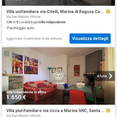
Villa unifamiliare via Citelli, Marina di Ragusa Centro, Ragusa
Via San Martino Vittoria
130
m²
5
Locali
2
Bagni
Villa Indipendente
·
Parcheggio auto
Visualizza dettagli
Aggiornato 3 settimane fa
da
rentumo
4 foto
Villa Indipendente
·
in affitto
1.650 €
Villa plurifamiliare via Ucca a Marina SNC, Santa Maria Del Focallo, Ispica
Via San Martino Vittoria