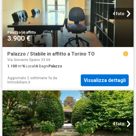
4 foto
Palazzo
·
in affitto
3.900 €
Palazzo / Stabile in affitto a Torino TO
Via Giovanni Spano 33 Int
1.100
m²
6
Locali
6
Bagni
Palazzo
Aggiornato 2 settimane fa
da
Visualizza dettagli
Immobiliare.it
4 foto