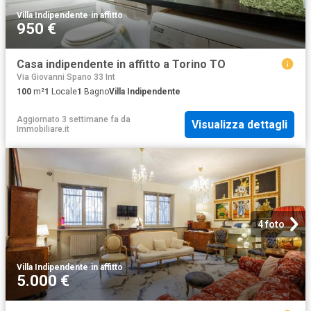
Villa Indipendente
·
in affitto
950 €
Casa indipendente in affitto a Torino TO
Via Giovanni Spano 33 Int
100
m²
1
Locale
1
Bagno
Villa Indipendente
Aggiornato 3 settimane fa
da
Visualizza dettagli
Immobiliare.it
4 foto
Villa Indipendente
·
in affitto
5.000 €