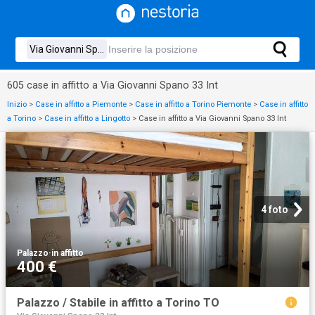
605 case in affitto a Via Giovanni Spano 33 Int
Inizio
>
Case in affitto a Piemonte
>
Case in affitto a Torino Piemonte
>
Case in affitto
a Torino
>
Case in affitto a Lingotto
>
Case in affitto a Via Giovanni Spano 33 Int
4 foto
Palazzo
·
in affitto
400 €
Palazzo / Stabile in affitto a Torino TO