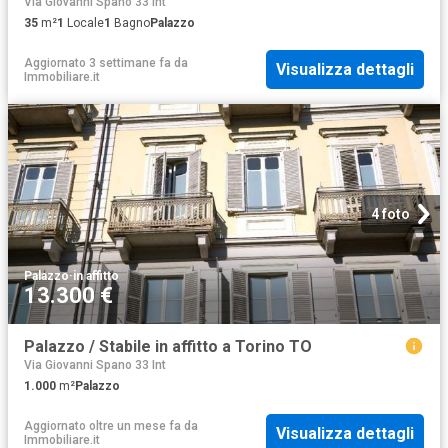
Via Giovanni Spano 33 Int
35
m²
1
Locale
1
Bagno
Palazzo
Aggiornato 3 settimane fa
da
Visualizza dettagli
Immobiliare.it
4 foto
Palazzo
·
in affitto
13.300 €
Palazzo / Stabile in affitto a Torino TO
Via Giovanni Spano 33 Int
1.000
m²
Palazzo
Aggiornato oltre un mese fa
da
Visualizza dettagli
Immobiliare.it