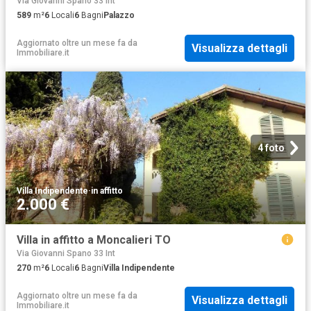
Via Giovanni Spano 33 Int
589
m²
6
Locali
6
Bagni
Palazzo
Aggiornato oltre un mese fa
da
Visualizza dettagli
Immobiliare.it
4 foto
Villa Indipendente
·
in affitto
2.000 €
Villa in affitto a Moncalieri TO
Via Giovanni Spano 33 Int
270
m²
6
Locali
6
Bagni
Villa Indipendente
Aggiornato oltre un mese fa
da
Visualizza dettagli
Immobiliare.it