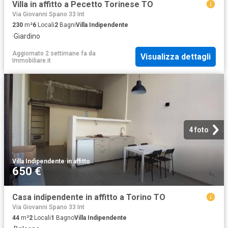
Villa in affitto a Pecetto Torinese TO
Via Giovanni Spano 33 Int
230
m²
6
Locali
2
Bagni
Villa Indipendente
·
Giardino
Aggiornato 2 settimane fa
da
Visualizza dettagli
Immobiliare.it
4 foto
Villa Indipendente
·
in affitto
650 €
Casa indipendente in affitto a Torino TO
Via Giovanni Spano 33 Int
44
m²
2
Locali
1
Bagno
Villa Indipendente