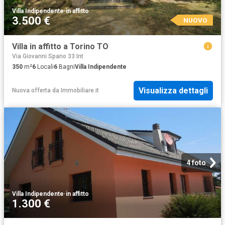
Villa Indipendente
·
in affitto
3.500 €
NUOVO
Villa in affitto a Torino TO
Via Giovanni Spano 33 Int
350
m²
6
Locali
6
Bagni
Villa Indipendente
Visualizza dettagli
Nuova offerta
da
Immobiliare.it
4 foto
Villa Indipendente
·
in affitto
1.300 €