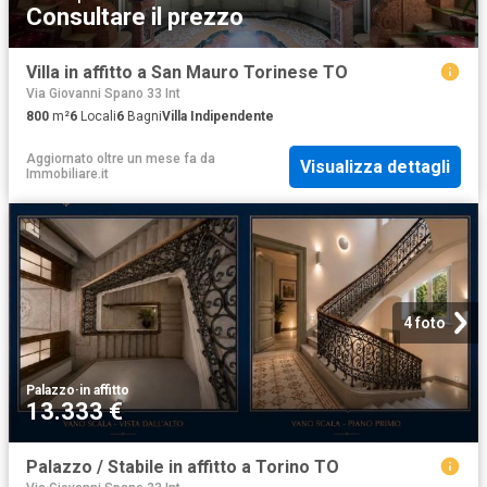
Consultare il prezzo
Villa in affitto a San Mauro Torinese TO
Via Giovanni Spano 33 Int
800
m²
6
Locali
6
Bagni
Villa Indipendente
Aggiornato oltre un mese fa
da
Visualizza dettagli
Immobiliare.it
4 foto
Palazzo
·
in affitto
13.333 €
Palazzo / Stabile in affitto a Torino TO