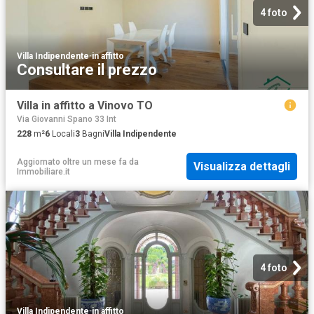
4 foto
Villa Indipendente
·
in affitto
Consultare il prezzo
Villa in affitto a Vinovo TO
Via Giovanni Spano 33 Int
228
m²
6
Locali
3
Bagni
Villa Indipendente
Aggiornato oltre un mese fa
da
Visualizza dettagli
Immobiliare.it
4 foto
Villa Indipendente
·
in affitto