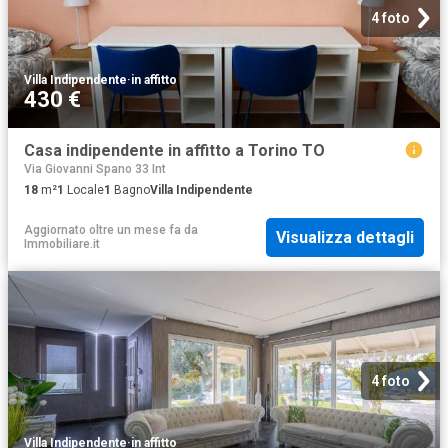
4 foto
Villa Indipendente
·
in affitto
430 €
Casa indipendente in affitto a Torino TO
Via Giovanni Spano 33 Int
18
m²
1
Locale
1
Bagno
Villa Indipendente
Aggiornato oltre un mese fa
da
Visualizza dettagli
Immobiliare.it
4 foto
Villa Indipendente
·
in affitto