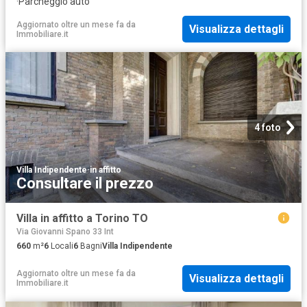
·
Parcheggio auto
Aggiornato oltre un mese fa
da
Visualizza dettagli
Immobiliare.it
4 foto
Villa Indipendente
·
in affitto
Consultare il prezzo
Villa in affitto a Torino TO
Via Giovanni Spano 33 Int
660
m²
6
Locali
6
Bagni
Villa Indipendente
Aggiornato oltre un mese fa
da
Visualizza dettagli
Immobiliare.it