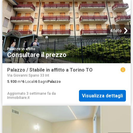
4 foto
Palazzo
·
in affitto
Consultare il prezzo
Palazzo / Stabile in affitto a Torino TO
Via Giovanni Spano 33 Int
5.930
m²
6
Locali
6
Bagni
Palazzo
Aggiornato 3 settimane fa
da
Visualizza dettagli
Immobiliare.it