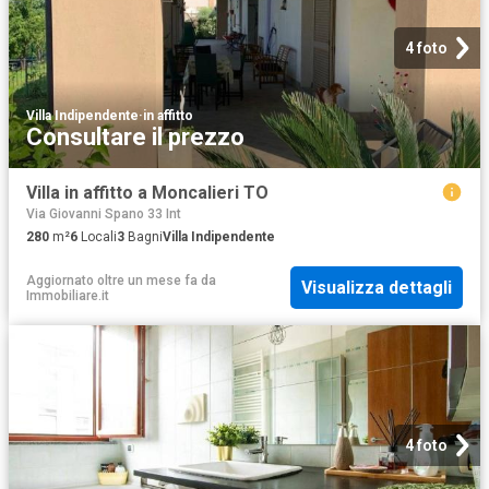
4 foto
Villa Indipendente
·
in affitto
Consultare il prezzo
Villa in affitto a Moncalieri TO
Via Giovanni Spano 33 Int
280
m²
6
Locali
3
Bagni
Villa Indipendente
Aggiornato oltre un mese fa
da
Visualizza dettagli
Immobiliare.it
4 foto