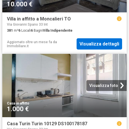
10.000 €
Villa in affitto a Moncalieri TO
Via Giovanni Spano 33 Int
381
m²
6
Locali
6
Bagni
Villa Indipendente
Aggiornato oltre un mese fa
da
Visualizza dettagli
Immobiliare.it
Visualizza foto
Casa
·
in affitto
1.000 €
Casa Turin Turin 10129 DS100178187