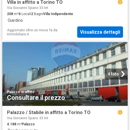
Villa in affitto a Torino TO
Via Giovanni Spano 33 Int
208
m²
6
Locali
2
Bagni
Villa Indipendente
·
Giardino
Aggiornato oltre un mese fa
da
Visualizza dettagli
Immobiliare.it
4 foto
Palazzo
·
in affitto
Consultare il prezzo
Palazzo / Stabile in affitto a Torino TO
Via Giovanni Spano 33 Int
4.188
m²
Palazzo