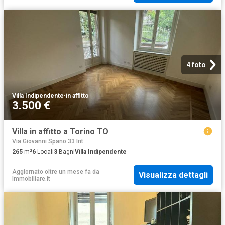
4 foto
Villa Indipendente
·
in affitto
3.500 €
Villa in affitto a Torino TO
Via Giovanni Spano 33 Int
265
m²
6
Locali
3
Bagni
Villa Indipendente
Aggiornato oltre un mese fa
da
Visualizza dettagli
Immobiliare.it