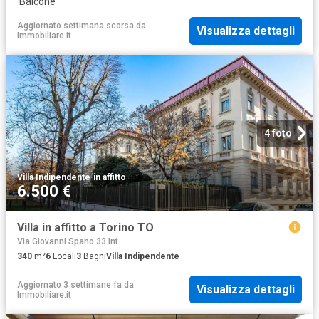
·
Balcone
Aggiornato settimana scorsa
da
Visualizza dettagli
Immobiliare.it
4 foto
Villa Indipendente
·
in affitto
6.500 €
Villa in affitto a Torino TO
Via Giovanni Spano 33 Int
340
m²
6
Locali
3
Bagni
Villa Indipendente
Aggiornato 3 settimane fa
da
Visualizza dettagli
Immobiliare.it