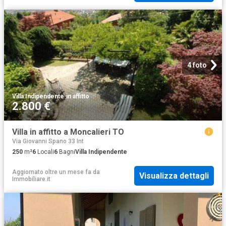
4 foto
Villa Indipendente
·
in affitto
2.800 €
Villa in affitto a Moncalieri TO
Via Giovanni Spano 33 Int
250
m²
6
Locali
6
Bagni
Villa Indipendente
Aggiornato oltre un mese fa
da
Visualizza dettagli
Immobiliare.it