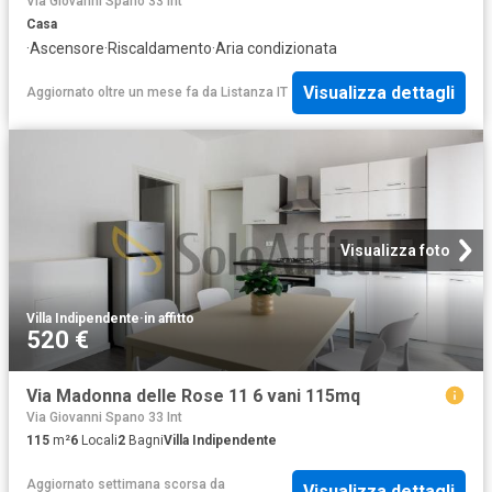
Via Giovanni Spano 33 Int
Casa
·
Ascensore
·
Riscaldamento
·
Aria condizionata
Visualizza dettagli
Aggiornato oltre un mese fa
da
Listanza IT
Visualizza foto
Villa Indipendente
·
in affitto
520 €
Via Madonna delle Rose 11 6 vani 115mq
Via Giovanni Spano 33 Int
115
m²
6
Locali
2
Bagni
Villa Indipendente
Aggiornato settimana scorsa
da
Visualizza dettagli