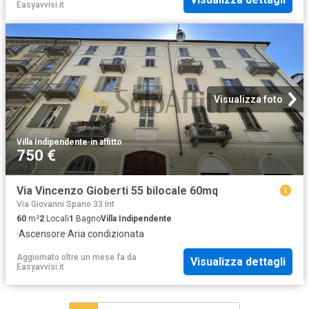
Easyavvisi.it
Visualizza foto
Villa Indipendente
·
in affitto
750 €
Via Vincenzo Gioberti 55 bilocale 60mq
Via Giovanni Spano 33 Int
60
m²
2
Locali
1
Bagno
Villa Indipendente
·
Ascensore
·
Aria condizionata
Aggiornato oltre un mese fa
da
Visualizza dettagli
Easyavvisi.it