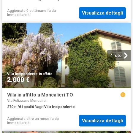
Aggiornato 0 settimane fa
da
Visualizza dettagli
Immobiliare.it
4 foto
Villa Indipendente
·
in affitto
2.000 €
Villa in affitto a Moncalieri TO
Via Felizzano Moncalieri
270
m²
6
Locali
6
Bagni
Villa Indipendente
Aggiornato oltre un mese fa
da
Visualizza dettagli
Immobiliare.it