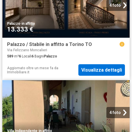
4 foto
Palazzo
·
in affitto
13.333 €
Palazzo / Stabile in affitto a Torino TO
Via Felizzano Moncalieri
589
m²
6
Locali
6
Bagni
Palazzo
Aggiornato oltre un mese fa
da
Visualizza dettagli
Immobiliare.it
4 foto
Villa Indipendente
·
in affitto