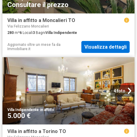
Consultare il prezzo
Villa in affitto a Moncalieri TO
Via Felizzano Moncalieri
280
m²
6
Locali
3
Bagni
Villa Indipendente
Aggiornato oltre un mese fa
da
Visualizza dettagli
Immobiliare.it
4 foto
Villa Indipendente
·
in affitto
5.000 €
Villa in affitto a Torino TO