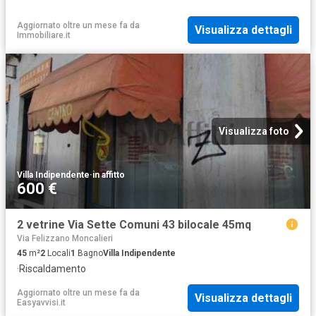
Aggiornato oltre un mese fa
da
Visualizza dettagli
Immobiliare.it
Visualizza foto
Villa Indipendente
·
in affitto
600 €
2 vetrine Via Sette Comuni 43 bilocale 45mq
Via Felizzano Moncalieri
45
m²
2
Locali
1
Bagno
Villa Indipendente
·
Riscaldamento
Aggiornato oltre un mese fa
da
Visualizza dettagli
Easyavvisi.it