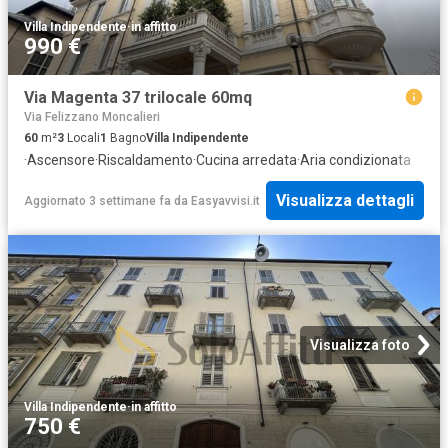
Villa Indipendente
·
in affitto
990 €
Via Magenta 37 trilocale 60mq
Via Felizzano Moncalieri
60
m²
3
Locali
1
Bagno
Villa Indipendente
·
Ascensore
·
Riscaldamento
·
Cucina arredata
·
Aria condizionata
Visualizza dettagli
Aggiornato 3 settimane fa
da
Easyavvisi.it
Visualizza foto
Villa Indipendente
·
in affitto
750 €