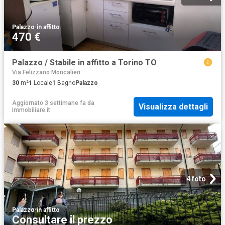
Palazzo
·
in affitto
470 €
Palazzo / Stabile in affitto a Torino TO
Via Felizzano Moncalieri
30
m²
1
Locale
1
Bagno
Palazzo
Aggiornato 3 settimane fa
da
Visualizza dettagli
Immobiliare.it
4 foto
Palazzo
·
in affitto
Consultare il prezzo