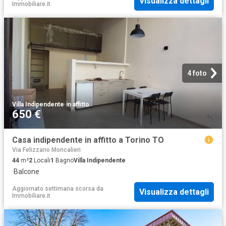
Visualizza dettagli
Immobiliare.it
4 foto
Villa Indipendente
·
in affitto
650 €
Casa indipendente in affitto a Torino TO
Via Felizzano Moncalieri
44
m²
2
Locali
1
Bagno
Villa Indipendente
·
Balcone
Aggiornato settimana scorsa
da
Visualizza dettagli
Immobiliare.it