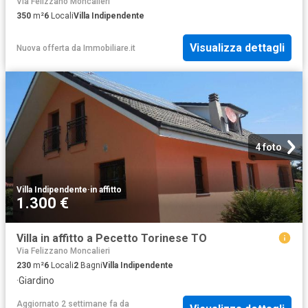
Via Felizzano Moncalieri
350
m²
6
Locali
Villa Indipendente
Visualizza dettagli
Nuova offerta
da
Immobiliare.it
4 foto
Villa Indipendente
·
in affitto
1.300 €
Villa in affitto a Pecetto Torinese TO
Via Felizzano Moncalieri
230
m²
6
Locali
2
Bagni
Villa Indipendente
·
Giardino
Aggiornato 2 settimane fa
da