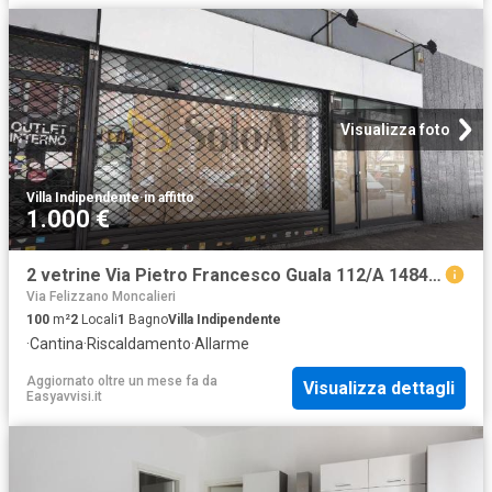
Visualizza foto
Villa Indipendente
·
in affitto
1.000 €
2 vetrine Via Pietro Francesco Guala 112/A 1484 bilocale 100mq
Via Felizzano Moncalieri
100
m²
2
Locali
1
Bagno
Villa Indipendente
·
Cantina
·
Riscaldamento
·
Allarme
Aggiornato oltre un mese fa
da
Visualizza dettagli
Easyavvisi.it