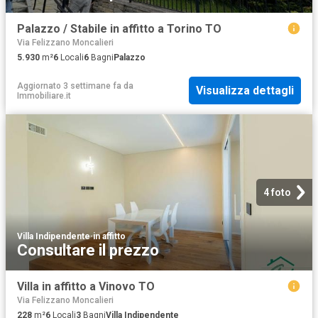
Palazzo / Stabile in affitto a Torino TO
Via Felizzano Moncalieri
5.930
m²
6
Locali
6
Bagni
Palazzo
Aggiornato 3 settimane fa
da
Visualizza dettagli
Immobiliare.it
4 foto
Villa Indipendente
·
in affitto
Consultare il prezzo
Villa in affitto a Vinovo TO
Via Felizzano Moncalieri
228
m²
6
Locali
3
Bagni
Villa Indipendente