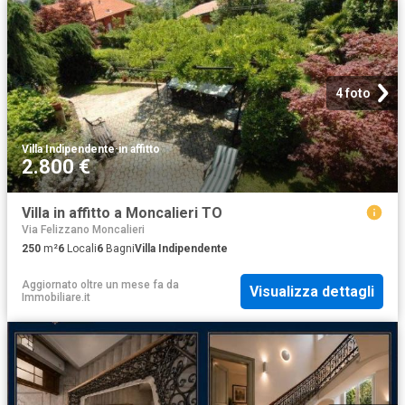
4 foto
Villa Indipendente
·
in affitto
2.800 €
Villa in affitto a Moncalieri TO
Via Felizzano Moncalieri
250
m²
6
Locali
6
Bagni
Villa Indipendente
Aggiornato oltre un mese fa
da
Visualizza dettagli
Immobiliare.it