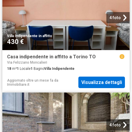
4 foto
Villa Indipendente
·
in affitto
430 €
Casa indipendente in affitto a Torino TO
Via Felizzano Moncalieri
18
m²
1
Locale
1
Bagno
Villa Indipendente
Aggiornato oltre un mese fa
da
Visualizza dettagli
Immobiliare.it
4 foto