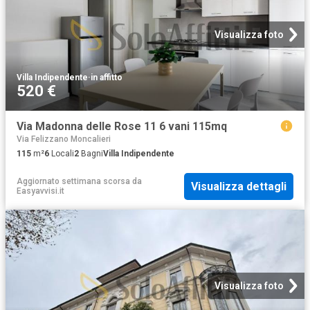
Visualizza foto
Villa Indipendente
·
in affitto
520 €
Via Madonna delle Rose 11 6 vani 115mq
Via Felizzano Moncalieri
115
m²
6
Locali
2
Bagni
Villa Indipendente
Aggiornato settimana scorsa
da
Visualizza dettagli
Easyavvisi.it
Visualizza foto