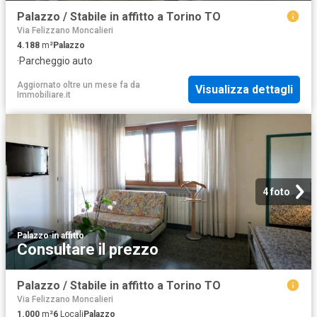
Palazzo / Stabile in affitto a Torino TO
Via Felizzano Moncalieri
4.188
m²
Palazzo
·
Parcheggio auto
Aggiornato oltre un mese fa
da
Visualizza dettagli
Immobiliare.it
4 foto
Palazzo
·
in affitto
Consultare il prezzo
Palazzo / Stabile in affitto a Torino TO
Via Felizzano Moncalieri
1.000
m²
6
Locali
Palazzo