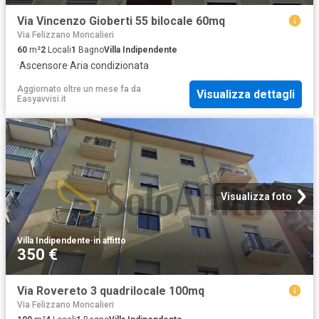
Via Vincenzo Gioberti 55 bilocale 60mq
Via Felizzano Moncalieri
60
m²
2
Locali
1
Bagno
Villa Indipendente
·
Ascensore
·
Aria condizionata
Aggiornato oltre un mese fa
da
Visualizza dettagli
Easyavvisi.it
Visualizza foto
Villa Indipendente
·
in affitto
350 €
Via Rovereto 3 quadrilocale 100mq
Via Felizzano Moncalieri