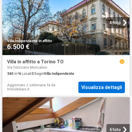
4 foto
Villa Indipendente
·
in affitto
6.500 €
Villa in affitto a Torino TO
Via Felizzano Moncalieri
340
m²
6
Locali
3
Bagni
Villa Indipendente
Aggiornato 2 settimane fa
da
Visualizza dettagli
Immobiliare.it
4 foto