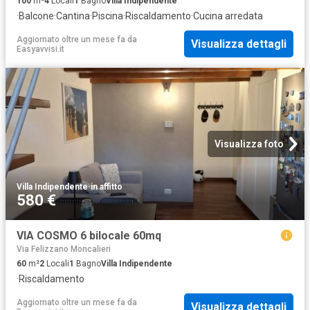
100
m²
4
Locali
1
Bagno
Villa Indipendente
·
Balcone
·
Cantina
·
Piscina
·
Riscaldamento
·
Cucina arredata
Aggiornato oltre un mese fa
da
Visualizza dettagli
Easyavvisi.it
Visualizza foto
Villa Indipendente
·
in affitto
580 €
VIA COSMO 6 bilocale 60mq
Via Felizzano Moncalieri
60
m²
2
Locali
1
Bagno
Villa Indipendente
·
Riscaldamento
Aggiornato oltre un mese fa
da
Visualizza dettagli