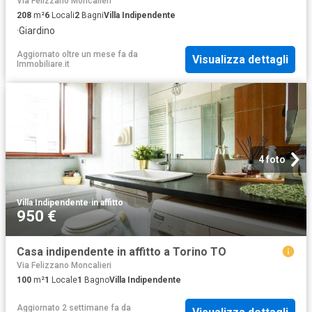
Via Felizzano Moncalieri
208
m²
6
Locali
2
Bagni
Villa Indipendente
·
Giardino
Aggiornato oltre un mese fa
da
Visualizza dettagli
Immobiliare.it
4 foto
Villa Indipendente
·
in affitto
950 €
Casa indipendente in affitto a Torino TO
Via Felizzano Moncalieri
100
m²
1
Locale
1
Bagno
Villa Indipendente
Aggiornato 2 settimane fa
da