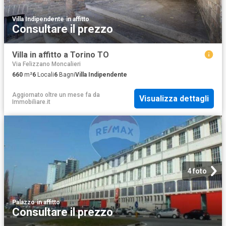
Villa Indipendente
·
in affitto
Consultare il prezzo
Villa in affitto a Torino TO
Via Felizzano Moncalieri
660
m²
6
Locali
6
Bagni
Villa Indipendente
Aggiornato oltre un mese fa
da
Visualizza dettagli
Immobiliare.it
4 foto
Palazzo
·
in affitto
Consultare il prezzo