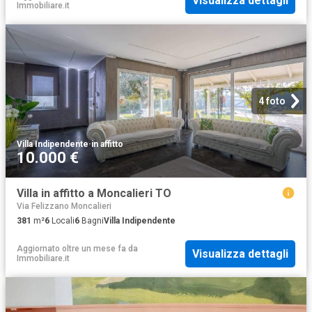
Visualizza dettagli
Immobiliare.it
4 foto
Villa Indipendente
·
in affitto
10.000 €
Villa in affitto a Moncalieri TO
Via Felizzano Moncalieri
381
m²
6
Locali
6
Bagni
Villa Indipendente
Aggiornato oltre un mese fa
da
Visualizza dettagli
Immobiliare.it