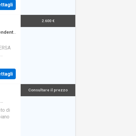
ttagli
2.600 €
I
pendente
ERSA
N
GIO
ttagli
Consultare il prezzo
·
edata
to di
piano
amera