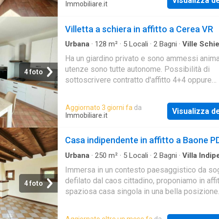
Visualizza de
piazza e mezza, secondo piano Euro
Immobiliare.it
315,00\nL'immobile è arredato e corredato. 
utenze sono escluse.\nQuesta soluzione è i
Villetta a schiera in affitto a Cerea VR
\nemail\n\n\n\n - Maggiori Dettagli:
Urbana
·
128
m²
·
5
Locali
·
2
Bagni
·
Ville Schi
Insonorizzazione, Cucina Abitabile, Climatizz
Giardino
Ha un giardino privato e sono ammessi animal
utenze sono tutte autonome. Possibilità di
4 foto
sottoscrivere contratto d'affitto 4+4 oppure
transitorio (max 18 mesi). Possibilità di
sottoscrivere contr
Aggiornato 3 giorni fa
da
Visualizza de
Immobiliare.it
Casa indipendente in affitto a Baone P
Urbana
·
250
m²
·
5
Locali
·
2
Bagni
·
Villa Indi
Immersa in un contesto paesaggistico da so
defilato dal caos cittadino, proponiamo in affi
4 foto
spaziosa casa singola in una bella posizione
rialzata, con ampio parco verde privato di cir
13.100
Aggiornato oltre un mese fa
da