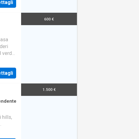
ttagli
600 €
Casa
deri
al verde
ttagli
1.500 €
pendente
hills,
ated