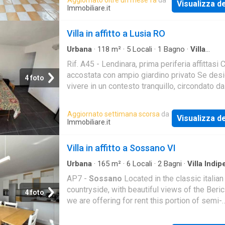
Visualizza de
Immobiliare.it
Villa in affitto a Lusia RO
Urbana
·
118
m²
·
5
Locali
·
1
Bagno
·
Villa
Indipendente
·
Giardino
Rif. A45 - Lendinara, prima periferia affittasi 
accostata con ampio giardino privato Se desi
4 foto
vivere in un contesto tranquillo, circondato d
ma a pochi minuti dal centro di Lendinara
Aggiornato settimana scorsa
da
Visualizza de
Immobiliare.it
Villa in affitto a Sossano VI
Urbana
·
165
m²
·
6
Locali
·
2
Bagni
·
Villa Indi
AP7 -
Sossano
Located in the classic italian
countryside, with beautiful views of the Berici 
4 foto
we are offering for rent this portion of semi-
detached house that has been partially renov
afte