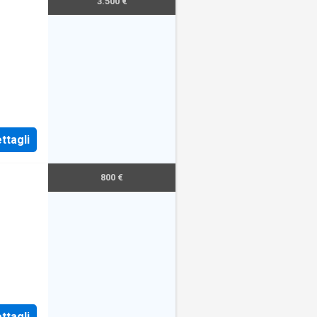
3.500 €
ttagli
800 €
OSTO
AL
ttagli