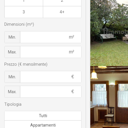
1
2
3
4+
Dimensioni (m²)
Min.
Max.
Prezzo (€ mensilmente)
Min.
Max.
Tipologia
Tutti
Appartamenti