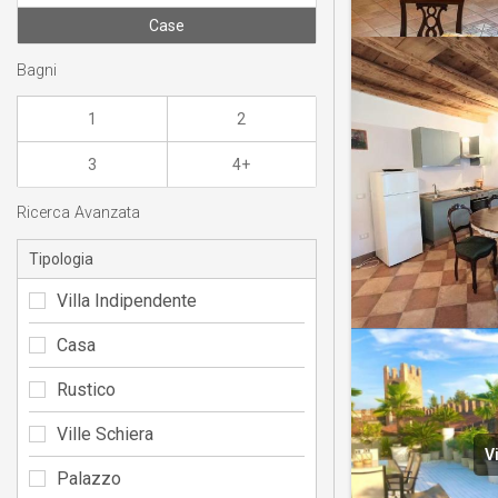
Case
Bagni
1
2
3
4+
Ricerca Avanzata
Tipologia
Villa Indipendente
Casa
Rustico
Ville Schiera
V
Palazzo