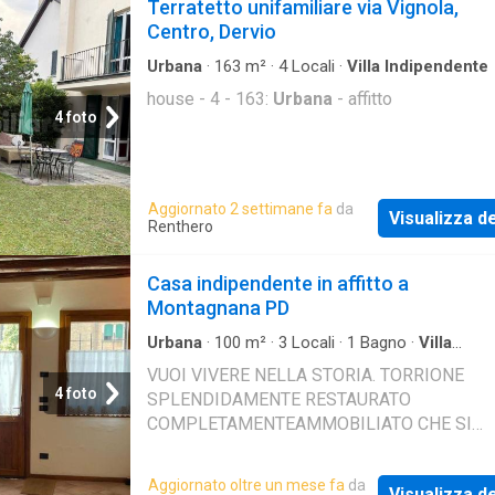
Terratetto unifamiliare via Vignola,
Centro, Dervio
Urbana
·
163
m²
·
4
Locali
·
Villa Indipendente
house - 4 - 163:
Urbana
- affitto
4 foto
Aggiornato 2 settimane fa
da
Visualizza de
Renthero
Casa indipendente in affitto a
Montagnana PD
Urbana
·
100
m²
·
3
Locali
·
1
Bagno
·
Villa
Indipendente
VUOI VIVERE NELLA STORIA. TORRIONE
4 foto
SPLENDIDAMENTE RESTAURATO
COMPLETAMENTEAMMOBILIATO CHE SI
SVILUPPA SU 3 PIANI FUORI TERRA COMP
DA ZONA GIORNO CON ANGOLO COTTURA; 
Aggiornato oltre un mese fa
da
Visualizza de