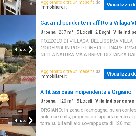
Aggiornato oltre un mese fa
da
Visualizza de
Immobiliare.it
Casa indipendente in affitto a Villaga V
Urbana
·
267
m²
·
5
Locali
·
2
Bagni
·
Villa Indi
·
Giardino
·
Piscina
POZZOLO DI VILLAGA: BELLISSIMA VILLA
MODERNA IN POSIZIONE COLLINARE, IMM
4 foto
NELLA NATURA MA A BREVE DISTANZA DAI
PRINCIPALI SERVIZI. SPAZIO ESTERNO CO
GRANDE GIARDINO E VASCA IDROMASSAG
Aggiornato oltre un mese fa
da
Visualizza de
RISCALDA
Immobiliare.it
Affittasi casa indipendente a Orgiano
Urbana
·
120
m²
·
5
Locali
·
Villa Indipendente
Giardino
·
Cantina
·
Parcheggio auto
·
Cucina arr
ORGIANO
: In zona di campagna, su un contes
sole due unità, proponiamo appartamento al 
4 foto
terra su bifamiliare sovrapposta di 120 mq.
Composto da ingresso, soggiorno, cucina, c