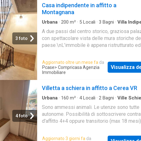
Casa indipendente in affitto a
Montagnana
Urbana
·
200
m²
·
5
Locali
·
3
Bagni
·
Villa Indi
·
Terrazzo
A due passi dal centro storico, graziosa pala
con spettacolare vista delle mura storiche de
3 foto
paese.\nL'immobile è appena ristrutturato ed
composto: cucina abitabile, salotto con terra
vista mura, lavanderia, piccolo cortiletto con
Aggiornato oltre un mese fa
da
diretto sul vallo e un bagno finestrato,\nal pr
Visualizza de
Pcase
> Compricasa Agenzia
piano due camere da letto di cui una con terr
Immobiliare
un bagno finestrato; proseguendo al secondo
altre due camere da letto e un altro bagno
Villetta a schiera in affitto a Cerea VR
finestrato.\nViene affittata la camera da letto
Urbana
·
160
m²
·
4
Locali
·
2
Bagni
·
Ville Schi
esclusivo, con cucina, salotto, lavanderia e b
Sono ammessi animali. Le utenze sono tutte
uso condiviso.\nDisponibile:\nCamera matri
autonome. Possibilità di sottoscrivere contra
con terrazzo vista mura, primo piano Euro
4 foto
d'affitto 4+4 oppure transitorio (max 18 mesi)
395,00\nCamera matrimoniale, primo piano E
Possibilità di sottoscrivere contratti di Loca
355,00\nCamera una piazza e mezza, secon
Uso
piano vista mura Euro 325,00\nCamera da un
Aggiornato 3 giorni fa
da