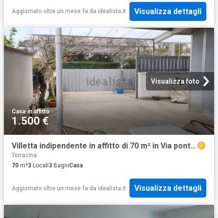
Visualizza dettagli
Aggiornato oltre un mese fa
da
idealista.it
Visualizza foto
Casa
·
in affitto
1.500 €
Villetta indipendente in affitto di 70 m² in Via pontina
Terracina
70
m²
3
Locali
3
Bagni
Casa
Visualizza dettagli
Aggiornato oltre un mese fa
da
idealista.it