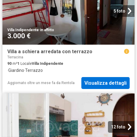
5 foto
Villa Indipendente
·
in affitto
3.000 €
Villa a schiera arredata con terrazzo
Terracina
90
m²
1
Locale
Villa Indipendente
·
Giardino
·
Terrazzo
Visualizza dettagli
Aggiornato oltre un mese fa
da
Rentola
12 foto