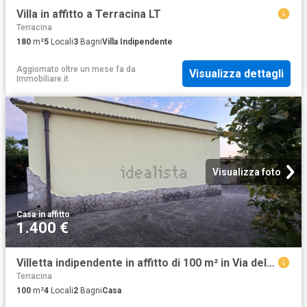
Villa in affitto a Terracina LT
Terracina
180
m²
5
Locali
3
Bagni
Villa Indipendente
Aggiornato oltre un mese fa
da
Visualizza dettagli
Immobiliare.it
Visualizza foto
Casa
·
in affitto
1.400 €
Villetta indipendente in affitto di 100 m² in Via della Cometa
Terracina
100
m²
4
Locali
2
Bagni
Casa