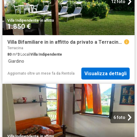
12 foto
Villa Indipendente
·
in affitto
1.850 €
Villa Bifamiliare in in affitto da privato a Terracina traversa 23, giardino, da privato, lavanderia TrovaCasa
Terracina
80
m²
3
Locali
Villa Indipendente
·
Giardino
Visualizza dettagli
Aggiornato oltre un mese fa
da
Rentola
6 foto
Villa Indipendente
·
in affitto