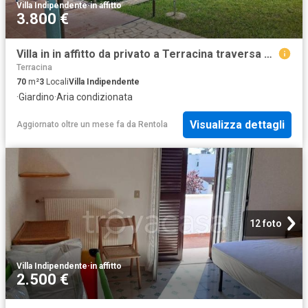
Villa Indipendente
·
in affitto
3.800 €
Villa in in affitto da privato a Terracina traversa 3 Sinistra San Felice Circeo, 124, giardino privato, da privato, aria condizionata TrovaCasa
Terracina
70
m²
3
Locali
Villa Indipendente
·
Giardino
·
Aria condizionata
Visualizza dettagli
Aggiornato oltre un mese fa
da
Rentola
12 foto
Villa Indipendente
·
in affitto
2.500 €