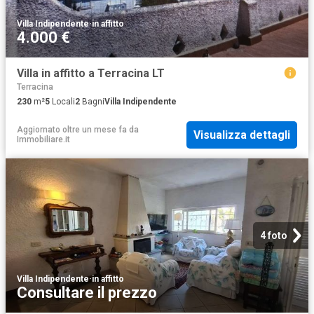
Villa Indipendente
·
in affitto
4.000 €
Villa in affitto a Terracina LT
Terracina
230
m²
5
Locali
2
Bagni
Villa Indipendente
Aggiornato oltre un mese fa
da
Visualizza dettagli
Immobiliare.it
4 foto
Villa Indipendente
·
in affitto
Consultare il prezzo