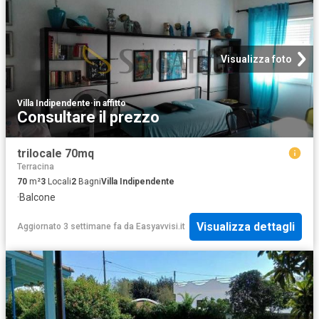
Visualizza foto
Villa Indipendente
·
in affitto
Consultare il prezzo
trilocale 70mq
Terracina
70
m²
3
Locali
2
Bagni
Villa Indipendente
·
Balcone
Visualizza dettagli
Aggiornato 3 settimane fa
da
Easyavvisi.it