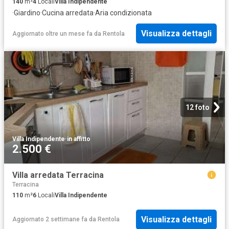
140
m²
4
Locali
Villa Indipendente
·
Giardino
·
Cucina arredata
·
Aria condizionata
Visualizza dettagli
Aggiornato oltre un mese fa
da
Rentola
12 foto
Villa Indipendente
·
in affitto
2.500 €
Villa arredata Terracina
Terracina
110
m²
6
Locali
Villa Indipendente
Visualizza dettagli
Aggiornato 2 settimane fa
da
Rentola