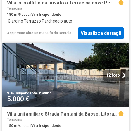
Villa in in affitto da privato a Terracina nove Perle Ville dello Zodiaco, giardino, box, da privato TrovaCasa
Terracina
180
m²
5
Locali
Villa Indipendente
·
Giardino
·
Terrazzo
·
Parcheggio auto
Visualizza dettagli
Aggiornato oltre un mese fa
da
Rentola
12 foto
Villa Indipendente
·
in affitto
5.000 €
Villa unifamiliare Strada Pantani da Basso, Litoranea Terracina San Felice, Terracina
Terracina
150
m²
4
Locali
Villa Indipendente