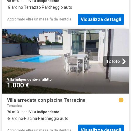
95
m²
4
Locali
Villa Indipendente
·
Giardino
·
Terrazzo
·
Parcheggio auto
Visualizza dettagli
Aggiornato oltre un mese fa
da
Rentola
12 foto
Villa Indipendente
·
in affitto
1.000 €
Villa arredata con piscina Terracina
Terracina
70
m²
3
Locali
Villa Indipendente
·
Giardino
·
Piscina
·
Parcheggio auto
Visualizza dettagli
Aggiornato oltre un mese fa
da
Rentola