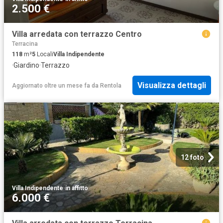
2.500 €
Villa arredata con terrazzo Centro
Terracina
118
m²
5
Locali
Villa Indipendente
·
Giardino
·
Terrazzo
Visualizza dettagli
Aggiornato oltre un mese fa
da
Rentola
12 foto
Villa Indipendente
·
in affitto
6.000 €