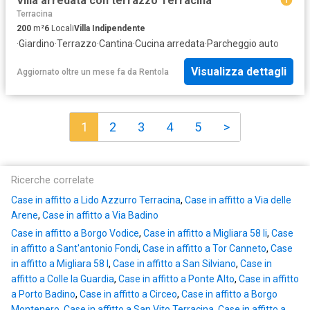
Villa arredata con terrazzo Terracina
Terracina
200
m²
6
Locali
Villa Indipendente
·
Giardino
·
Terrazzo
·
Cantina
·
Cucina arredata
·
Parcheggio auto
Visualizza dettagli
Aggiornato oltre un mese fa
da
Rentola
1
2
3
4
5
>
Ricerche correlate
Case in affitto a Lido Azzurro Terracina
,
Case in affitto a Via delle
Arene
,
Case in affitto a Via Badino
Case in affitto a Borgo Vodice
,
Case in affitto a Migliara 58 Ii
,
Case
in affitto a Sant'antonio Fondi
,
Case in affitto a Tor Canneto
,
Case
in affitto a Migliara 58 I
,
Case in affitto a San Silviano
,
Case in
affitto a Colle la Guardia
,
Case in affitto a Ponte Alto
,
Case in affitto
a Porto Badino
,
Case in affitto a Circeo
,
Case in affitto a Borgo
Montenero
,
Case in affitto a San Vito Terracina
,
Case in affitto a