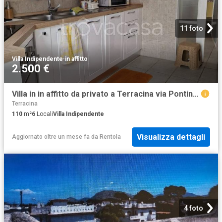
11 foto
Villa Indipendente
·
in affitto
2.500 €
Villa in in affitto da privato a Terracina via Pontina, 50, da privato TrovaCasa
Terracina
110
m²
6
Locali
Villa Indipendente
Visualizza dettagli
Aggiornato oltre un mese fa
da
Rentola
4 foto