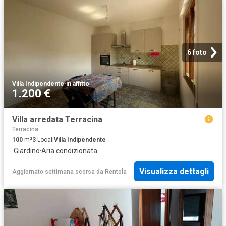
6 foto
Villa Indipendente
·
in affitto
1.200 €
Villa arredata Terracina
Terracina
100
m²
3
Locali
Villa Indipendente
·
Giardino
·
Aria condizionata
Visualizza dettagli
Aggiornato settimana scorsa
da
Rentola