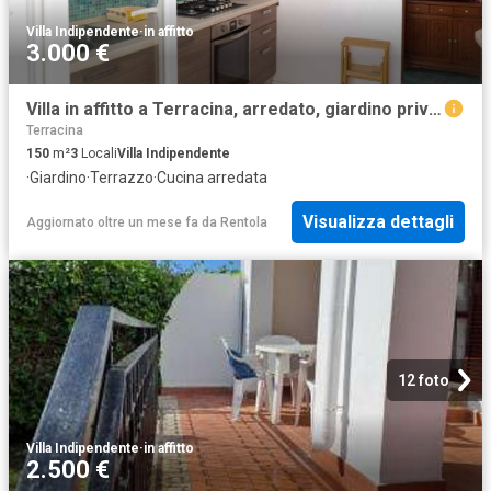
Villa Indipendente
·
in affitto
3.000 €
Villa in affitto a Terracina, arredato, giardino privato, terrazzo TrovaCasa
Terracina
150
m²
3
Locali
Villa Indipendente
·
Giardino
·
Terrazzo
·
Cucina arredata
Visualizza dettagli
Aggiornato oltre un mese fa
da
Rentola
12 foto
Villa Indipendente
·
in affitto
2.500 €