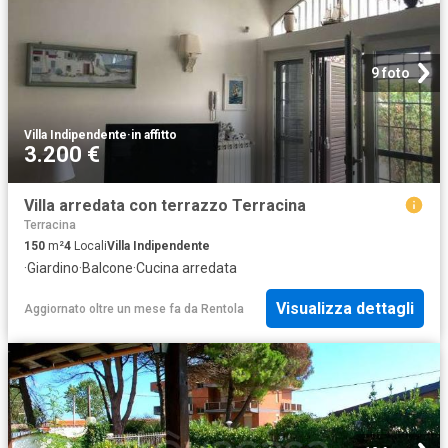
9 foto
Villa Indipendente
·
in affitto
3.200 €
Villa arredata con terrazzo Terracina
Terracina
150
m²
4
Locali
Villa Indipendente
·
Giardino
·
Balcone
·
Cucina arredata
Visualizza dettagli
Aggiornato oltre un mese fa
da
Rentola