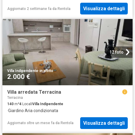
Visualizza dettagli
Aggiornato 2 settimane fa
da
Rentola
12 foto
Villa Indipendente
·
in affitto
2.000 €
Villa arredata Terracina
Terracina
140
m²
4
Locali
Villa Indipendente
·
Giardino
·
Aria condizionata
Visualizza dettagli
Aggiornato oltre un mese fa
da
Rentola