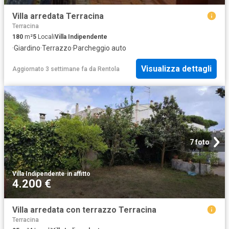
Villa arredata Terracina
Terracina
180
m²
5
Locali
Villa Indipendente
·
Giardino
·
Terrazzo
·
Parcheggio auto
Visualizza dettagli
Aggiornato 3 settimane fa
da
Rentola
7 foto
Villa Indipendente
·
in affitto
4.200 €
Villa arredata con terrazzo Terracina
Terracina