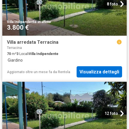
8 foto
Villa Indipendente
·
in affitto
3.800 €
Villa arredata Terracina
Terracina
70
m²
3
Locali
Villa Indipendente
·
Giardino
Visualizza dettagli
Aggiornato oltre un mese fa
da
Rentola
12 foto