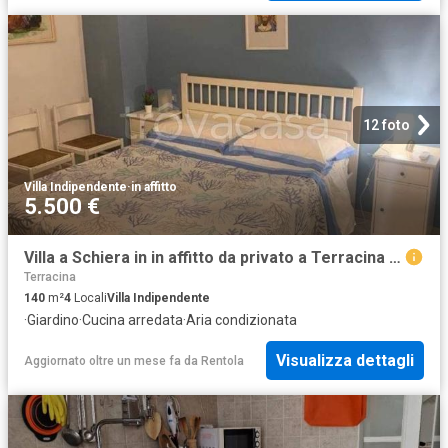
12 foto
Villa Indipendente
·
in affitto
5.500 €
Villa a Schiera in in affitto da privato a Terracina via Pontina, giardino, da privato, lavatrice TrovaCasa
Terracina
140
m²
4
Locali
Villa Indipendente
·
Giardino
·
Cucina arredata
·
Aria condizionata
Visualizza dettagli
Aggiornato oltre un mese fa
da
Rentola