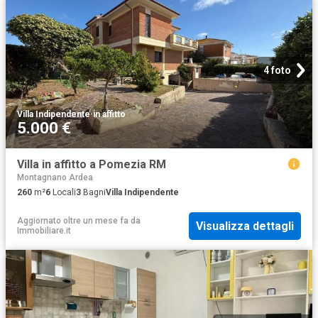
4 foto
Villa Indipendente
·
in affitto
5.000 €
Villa in affitto a Pomezia RM
Montagnano Ardea
260
m²
6
Locali
3
Bagni
Villa Indipendente
Aggiornato oltre un mese fa
da
Visualizza dettagli
Immobiliare.it