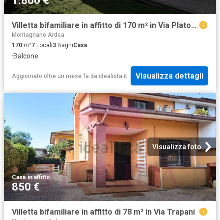
1.800 €
Villetta bifamiliare in affitto di 170 m² in Via Platone, 14
Montagnano Ardea
170
m²
7
Locali
3
Bagni
Casa
·
Balcone
Visualizza dettagli
Aggiornato oltre un mese fa
da
idealista.it
Visualizza foto
Casa
·
in affitto
850 €
Villetta bifamiliare in affitto di 78 m² in Via Trapani