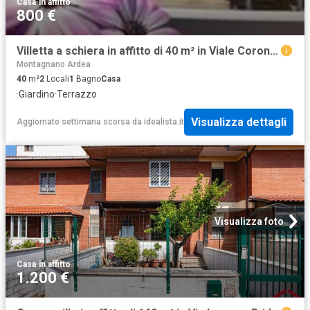
Casa
·
in affitto
800 €
Villetta a schiera in affitto di 40 m² in Viale Corona Australe
Montagnano Ardea
40
m²
2
Locali
1
Bagno
Casa
·
Giardino
·
Terrazzo
Visualizza dettagli
Aggiornato settimana scorsa
da
idealista.it
Visualizza foto
Casa
·
in affitto
1.200 €