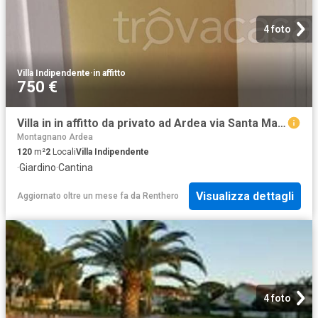
4 foto
Villa Indipendente
·
in affitto
750 €
Villa in in affitto da privato ad Ardea via Santa Marinella, 22, giardino, da privato, caminetto TrovaCasa
Montagnano Ardea
120
m²
2
Locali
Villa Indipendente
·
Giardino
·
Cantina
Visualizza dettagli
Aggiornato oltre un mese fa
da
Renthero
4 foto