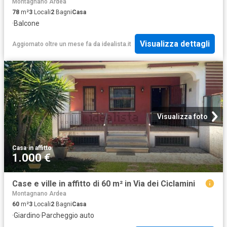
Montagnano Ardea
78
m²
3
Locali
2
Bagni
Casa
·
Balcone
Visualizza dettagli
Aggiornato oltre un mese fa
da
idealista.it
Visualizza foto
Casa
·
in affitto
1.000 €
Case e ville in affitto di 60 m² in Via dei Ciclamini
Montagnano Ardea
60
m²
3
Locali
2
Bagni
Casa
·
Giardino
·
Parcheggio auto