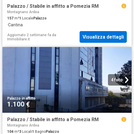
Palazzo / Stabile in affitto a Pomezia RM
Montagnano Ardea
157
m²
1
Locale
Palazzo
·
Cantina
Aggiornato 2 settimane fa
da
Visualizza dettagli
Immobiliare.it
4 foto
Palazzo
·
in affitto
1.100 €
Palazzo / Stabile in affitto a Pomezia RM
Montagnano Ardea
104
m²
3
Locali
1
Bagno
Palazzo