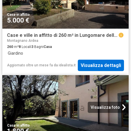
Casa
·
in affitto
5.000 €
Case e ville in affitto di 260 m² in Lungomare delle Sirene
Montagnano Ardea
260
m²
8
Locali
3
Bagni
Casa
·
Giardino
Visualizza dettagli
Aggiornato oltre un mese fa
da
idealista.it
Visualizza foto
Casa
·
in affitto