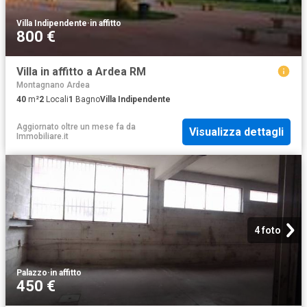
Villa Indipendente
·
in affitto
800 €
Villa in affitto a Ardea RM
Montagnano Ardea
40
m²
2
Locali
1
Bagno
Villa Indipendente
Aggiornato oltre un mese fa
da
Visualizza dettagli
Immobiliare.it
4 foto
Palazzo
·
in affitto
450 €