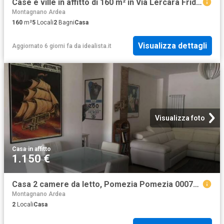
Case e ville in affitto di 160 m² in Via Lercara Friddi, 71
Montagnano Ardea
160
m²
5
Locali
2
Bagni
Casa
Visualizza dettagli
Aggiornato 6 giorni fa
da
idealista.it
Visualizza foto
Casa
·
in affitto
1.150 €
Casa 2 camere da letto, Pomezia Pomezia 00071 ES103657455
Montagnano Ardea
2
Locali
Casa