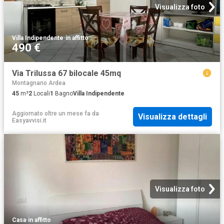
Visualizza foto
Villa Indipendente
·
in affitto
490 €
Via Trilussa 67 bilocale 45mq
Montagnano Ardea
45
m²
2
Locali
1
Bagno
Villa Indipendente
Aggiornato oltre un mese fa
da
Visualizza dettagli
Easyavvisi.it
Visualizza foto
Casa
·
in affitto