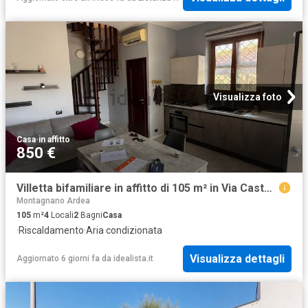
Visualizza foto
Casa
·
in affitto
850 €
Villetta bifamiliare in affitto di 105 m² in Via Castagnetta, 14
Montagnano Ardea
105
m²
4
Locali
2
Bagni
Casa
·
Riscaldamento
·
Aria condizionata
Visualizza dettagli
Aggiornato 6 giorni fa
da
idealista.it