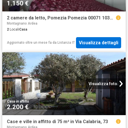
1.150 €
2 camere da letto, Pomezia Pomezia 00071 103657455
Montagnano Ardea
2
Locali
Casa
Visualizza dettagli
Aggiornato oltre un mese fa
da
Listanza IT
Visualizza foto
Casa
·
in affitto
2.200 €
Case e ville in affitto di 75 m² in Via Calabria, 73
Montagnano Ardea