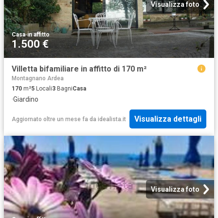
Visualizza foto
Casa
·
in affitto
1.500 €
Villetta bifamiliare in affitto di 170 m²
Montagnano Ardea
170
m²
5
Locali
3
Bagni
Casa
·
Giardino
Visualizza dettagli
Aggiornato oltre un mese fa
da
idealista.it
Visualizza foto