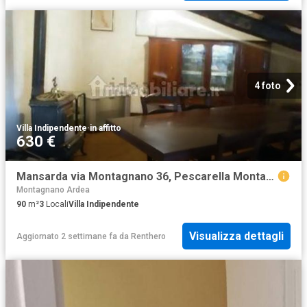
4 foto
Villa Indipendente
·
in affitto
630 €
Mansarda via Montagnano 36, Pescarella Montagnano di Ardea, Ardea
Montagnano Ardea
90
m²
3
Locali
Villa Indipendente
Visualizza dettagli
Aggiornato 2 settimane fa
da
Renthero