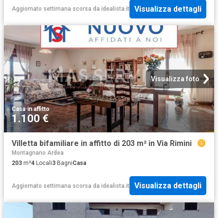
Visualizza dettagli
Aggiornato settimana scorsa
da
idealista.it
Visualizza foto
Casa
·
in affitto
1.100 €
Villetta bifamiliare in affitto di 203 m² in Via Rimini
Montagnano Ardea
203
m²
4
Locali
3
Bagni
Casa
Visualizza dettagli
Aggiornato settimana scorsa
da
idealista.it