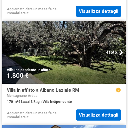
Aggiornato oltre un mese fa
da
Visualizza dettagli
Immobiliare.it
4 foto
Villa Indipendente
·
in affitto
1.800 €
Villa in affitto a Albano Laziale RM
Montagnano Ardea
170
m²
6
Locali
3
Bagni
Villa Indipendente
Aggiornato oltre un mese fa
da
Visualizza dettagli
Immobiliare.it