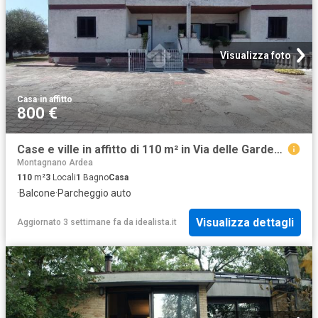
Visualizza foto
Casa
·
in affitto
800 €
Case e ville in affitto di 110 m² in Via delle Gardenie, 28
Montagnano Ardea
110
m²
3
Locali
1
Bagno
Casa
·
Balcone
·
Parcheggio auto
Visualizza dettagli
Aggiornato 3 settimane fa
da
idealista.it