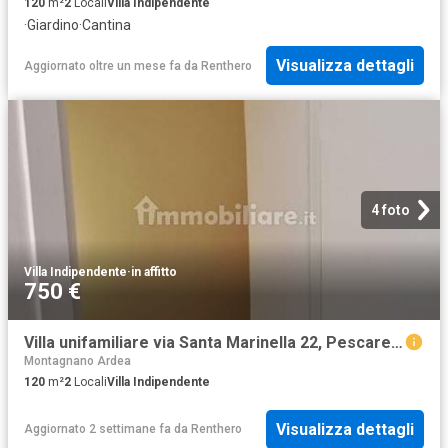
120
m²
2
Locali
Villa Indipendente
·
Giardino
·
Cantina
Visualizza dettagli
Aggiornato oltre un mese fa
da
Renthero
4 foto
Villa Indipendente
·
in affitto
750 €
Villa unifamiliare via Santa Marinella 22, Pescarella Montagnano di Ardea, Ardea
Montagnano Ardea
120
m²
2
Locali
Villa Indipendente
Visualizza dettagli
Aggiornato 2 settimane fa
da
Renthero