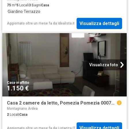
75
m²
5
Locali
3
Bagni
Casa
·
Giardino
·
Terrazzo
Visualizza dettagli
Aggiornato oltre un mese fa
da
idealista.it
Visualizza foto
Casa
·
in affitto
1.150 €
Casa 2 camere da letto, Pomezia Pomezia 00071 DS103657455
Montagnano Ardea
2
Locali
Casa
Visualizza dettagli
Aggiornato oltre un mese fa
da
Listanza IT