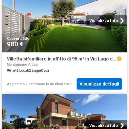
Visualizza foto
Casa
·
in affitto
900 €
Villetta bifamiliare in affitto di 96 m² in Via Lago di Como, 33
Montagnano Ardea
96
m²
2
Locali
2
Bagni
Casa
Visualizza dettagli
Aggiornato 2 settimane fa
da
idealista.it
Visualizza foto