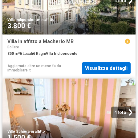
4 foto
Villa Indipendente
·
in affitto
3.800 €
Villa in affitto a Macherio MB
Bollate
350
m²
6
Locali
6
Bagni
Villa Indipendente
Aggiornato oltre un mese fa
da
Visualizza dettagli
Immobiliare.it
4 foto
Ville Schiera
·
in affitto
1.500 €