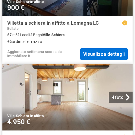
Ville Schiera
·
in affitto
900 €
Villetta a schiera in affitto a Lomagna LC
Bollate
87
m²
2
Locali
2
Bagni
Ville Schiera
·
Giardino
·
Terrazzo
Aggiornato settimana scorsa
da
Visualizza dettagli
Immobiliare.it
4 foto
Ville Schiera
·
in affitto
4.950 €