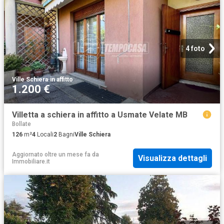
4 foto
Ville Schiera
·
in affitto
1.200 €
Villetta a schiera in affitto a Usmate Velate MB
Bollate
126
m²
4
Locali
2
Bagni
Ville Schiera
Aggiornato oltre un mese fa
da
Visualizza dettagli
Immobiliare.it