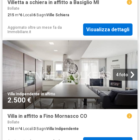
Villetta a schiera in affitto a Basiglio MI
Bollate
215
m²
6
Locali
6
Bagni
Ville Schiera
Aggiornato oltre un mese fa
da
Visualizza dettagli
Immobiliare.it
4 foto
Villa Indipendente
·
in affitto
2.500 €
Villa in affitto a Fino Mornasco CO
Bollate
134
m²
4
Locali
3
Bagni
Villa Indipendente