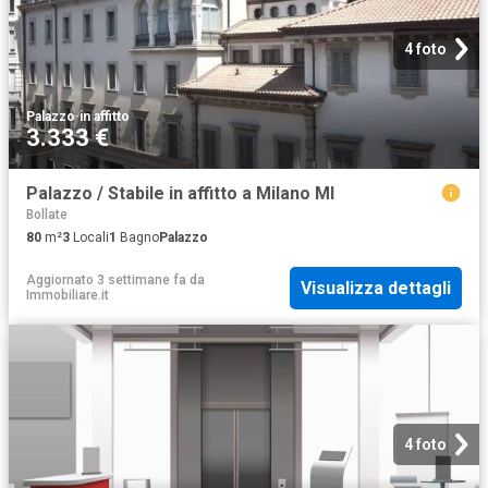
4 foto
Palazzo
·
in affitto
3.333 €
Palazzo / Stabile in affitto a Milano MI
Bollate
80
m²
3
Locali
1
Bagno
Palazzo
Aggiornato 3 settimane fa
da
Visualizza dettagli
Immobiliare.it
4 foto