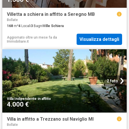
Villetta a schiera in affitto a Seregno MB
Bollate
168
m²
4
Locali
3
Bagni
Ville Schiera
Aggiornato oltre un mese fa
da
Visualizza dettagli
Immobiliare.it
2 foto
Villa Indipendente
·
in affitto
4.000 €
Villa in affitto a Trezzano sul Naviglio MI
Bollate