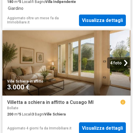
180
m²
5
Locali
1
Bagno
Villa Indipendente
·
Giardino
Aggiornato oltre un mese fa
da
Visualizza dettagli
Immobiliare.it
4 foto
Ville Schiera
·
in affitto
3.000 €
Villetta a schiera in affitto a Cusago MI
Bollate
200
m²
5
Locali
3
Bagni
Ville Schiera
Visualizza dettagli
Aggiornato 4 giorni fa
da
Immobiliare.it