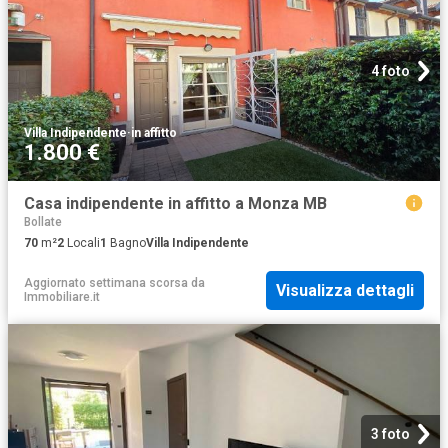
4 foto
Villa Indipendente
·
in affitto
1.800 €
Casa indipendente in affitto a Monza MB
Bollate
70
m²
2
Locali
1
Bagno
Villa Indipendente
Aggiornato settimana scorsa
da
Visualizza dettagli
Immobiliare.it
3 foto