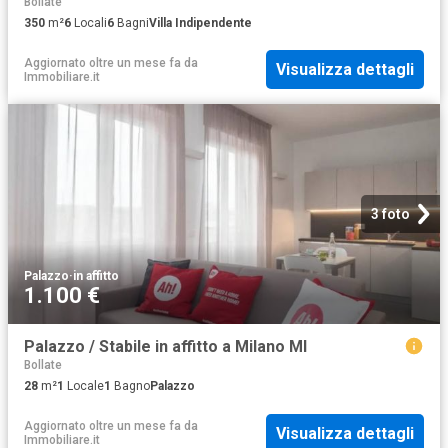
Bollate
350
m²
6
Locali
6
Bagni
Villa Indipendente
Aggiornato oltre un mese fa
da
Visualizza dettagli
Immobiliare.it
3 foto
Palazzo
·
in affitto
1.100 €
Palazzo / Stabile in affitto a Milano MI
Bollate
28
m²
1
Locale
1
Bagno
Palazzo
Aggiornato oltre un mese fa
da
Visualizza dettagli
Immobiliare.it