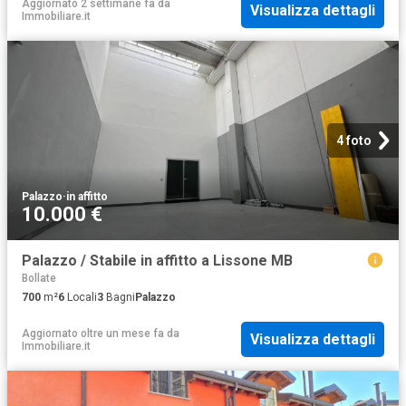
Aggiornato 2 settimane fa
da
Visualizza dettagli
Immobiliare.it
4 foto
Palazzo
·
in affitto
10.000 €
Palazzo / Stabile in affitto a Lissone MB
Bollate
700
m²
6
Locali
3
Bagni
Palazzo
Aggiornato oltre un mese fa
da
Visualizza dettagli
Immobiliare.it