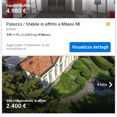
Palazzo
·
in affitto
4.980 €
Palazzo / Stabile in affitto a Milano MI
Bollate
330
m²
6
Locali
6
Bagni
Palazzo
Aggiornato 3 settimane fa
da
Visualizza dettagli
Immobiliare.it
4 foto
Villa Indipendente
·
in affitto
2.400 €