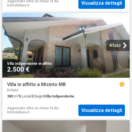
Aggiornato oltre un mese fa
da
Visualizza dettagli
Immobiliare.it
4 foto
Villa Indipendente
·
in affitto
2.500 €
Villa in affitto a Misinto MB
Bollate
380
m²
5
Locali
3
Bagni
Villa Indipendente
Aggiornato oltre un mese fa
da
Visualizza dettagli
Immobiliare.it