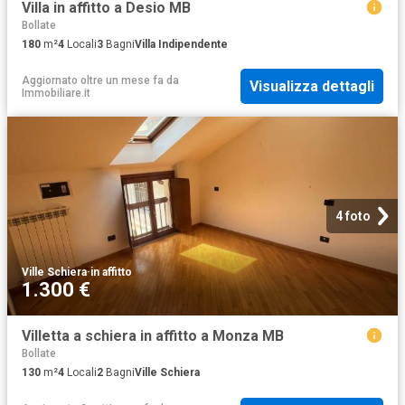
Villa in affitto a Desio MB
Bollate
180
m²
4
Locali
3
Bagni
Villa Indipendente
Aggiornato oltre un mese fa
da
Visualizza dettagli
Immobiliare.it
4 foto
Ville Schiera
·
in affitto
1.300 €
Villetta a schiera in affitto a Monza MB
Bollate
130
m²
4
Locali
2
Bagni
Ville Schiera