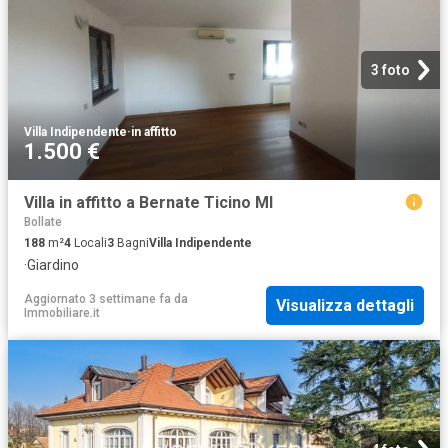
3 foto
Villa Indipendente
·
in affitto
1.500 €
Villa in affitto a Bernate Ticino MI
Bollate
188
m²
4
Locali
3
Bagni
Villa Indipendente
·
Giardino
Aggiornato 3 settimane fa
da
Visualizza dettagli
Immobiliare.it