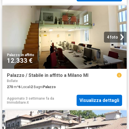
4 foto
Palazzo
·
in affitto
12.333 €
Palazzo / Stabile in affitto a Milano MI
Bollate
270
m²
6
Locali
2
Bagni
Palazzo
Aggiornato 3 settimane fa
da
Visualizza dettagli
Immobiliare.it