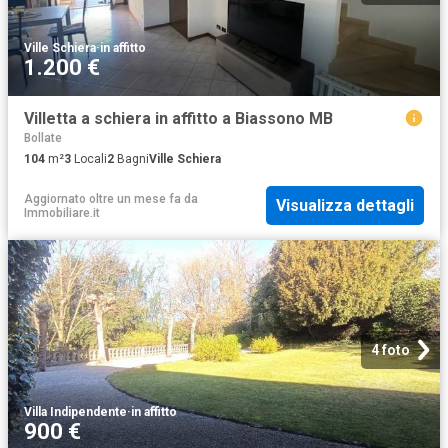
Ville Schiera
·
in affitto
1.200 €
Villetta a schiera in affitto a Biassono MB
Bollate
104
m²
3
Locali
2
Bagni
Ville Schiera
Aggiornato oltre un mese fa
da
Visualizza dettagli
Immobiliare.it
4 foto
Villa Indipendente
·
in affitto
900 €