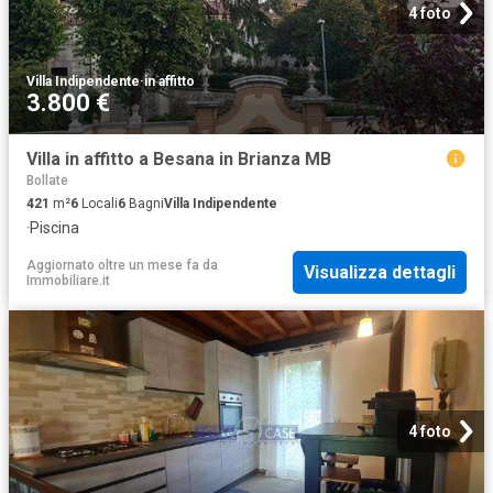
4 foto
Villa Indipendente
·
in affitto
3.800 €
Villa in affitto a Besana in Brianza MB
Bollate
421
m²
6
Locali
6
Bagni
Villa Indipendente
·
Piscina
Aggiornato oltre un mese fa
da
Visualizza dettagli
Immobiliare.it
4 foto