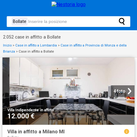
2.052 case in affitto a Bollate
Inizio
>
Case in affitto a Lombardia
>
Case in affitto a Provincia di Monza e della
Brianza
>
Case in affitto a Bollate
4 foto
Villa Indipendente
·
in affitto
12.000 €
Villa in affitto a Milano MI