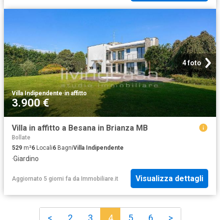
4 foto
Villa Indipendente
·
in affitto
3.900 €
Villa in affitto a Besana in Brianza MB
Bollate
529
m²
6
Locali
6
Bagni
Villa Indipendente
·
Giardino
Visualizza dettagli
Aggiornato 5 giorni fa
da
Immobiliare.it
<
2
3
4
5
6
>