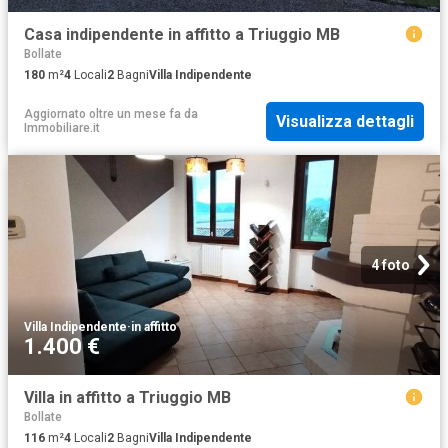
Casa indipendente in affitto a Triuggio MB
Bollate
180
m²
4
Locali
2
Bagni
Villa Indipendente
Aggiornato oltre un mese fa
da
Visualizza dettagli
Immobiliare.it
4 foto
Villa Indipendente
·
in affitto
1.400 €
Villa in affitto a Triuggio MB
Bollate
116
m²
4
Locali
2
Bagni
Villa Indipendente