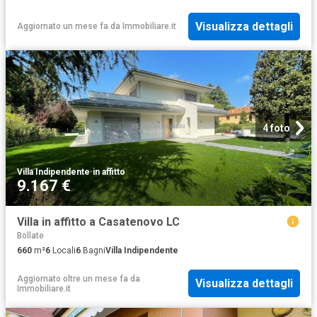
Visualizza dettagli
Aggiornato un mese fa
da
Immobiliare.it
4 foto
Villa Indipendente
·
in affitto
9.167 €
Villa in affitto a Casatenovo LC
Bollate
660
m²
6
Locali
6
Bagni
Villa Indipendente
Aggiornato oltre un mese fa
da
Visualizza dettagli
Immobiliare.it