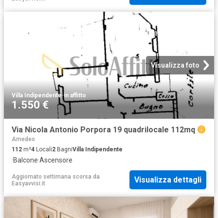
Visualizza foto
Villa Indipendente
·
in affitto
1.550 €
Via Nicola Antonio Porpora 19 quadrilocale 112mq
Amedeo
112
m²
4
Locali
2
Bagni
Villa Indipendente
·
Balcone
·
Ascensore
Aggiornato settimana scorsa
da
Visualizza dettagli
Easyavvisi.it