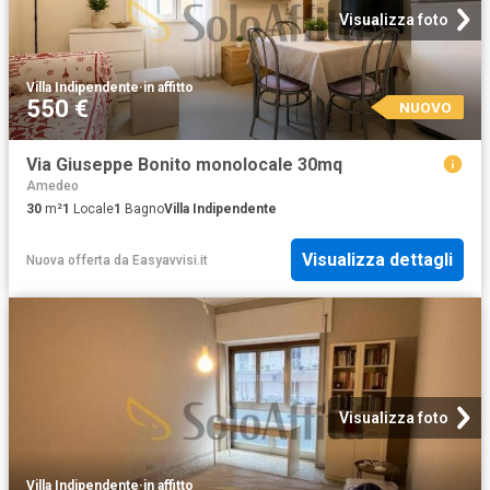
Visualizza foto
Villa Indipendente
·
in affitto
550 €
NUOVO
Via Giuseppe Bonito monolocale 30mq
Amedeo
30
m²
1
Locale
1
Bagno
Villa Indipendente
Visualizza dettagli
Nuova offerta
da
Easyavvisi.it
Visualizza foto
Villa Indipendente
·
in affitto