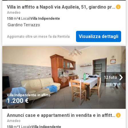
Villa in affitto a Napoli via Aquileia, 51, giardino privato, terrazzo, parzialmente arredato TrovaCasa
Amedeo
150
m²
4
Locali
Villa Indipendente
·
Giardino
·
Terrazzo
Visualizza dettagli
Aggiornato oltre un mese fa
da
Rentola
12 foto
Villa Indipendente
·
in affitto
1.200 €
Annunci case e appartamenti in vendita e in affitto Tecnocasa.it
Amedeo
150
m²
1
Locale
Villa Indipendente