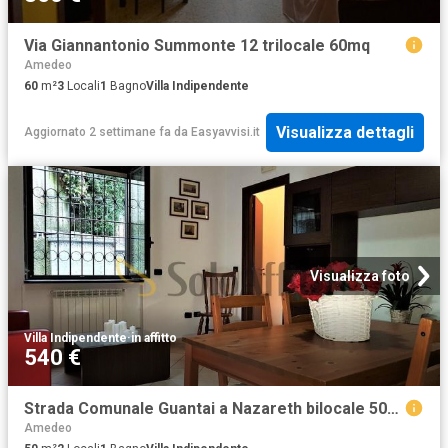
Via Giannantonio Summonte 12 trilocale 60mq
Amedeo
60
m²
3
Locali
1
Bagno
Villa Indipendente
Visualizza dettagli
Aggiornato 2 settimane fa
da
Easyavvisi.it
Visualizza foto
Villa Indipendente
·
in affitto
540 €
Strada Comunale Guantai a Nazareth bilocale 50mq
Amedeo