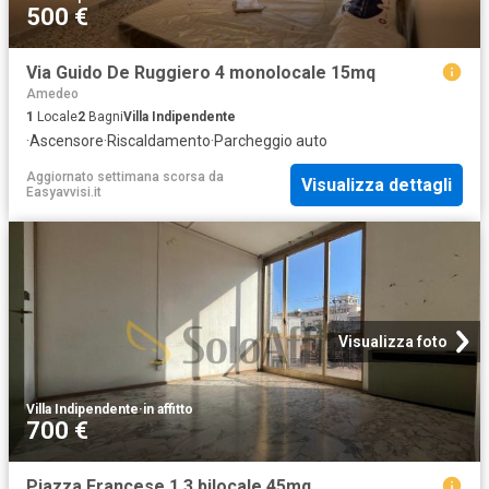
500 €
Via Guido De Ruggiero 4 monolocale 15mq
Amedeo
1
Locale
2
Bagni
Villa Indipendente
·
Ascensore
·
Riscaldamento
·
Parcheggio auto
Aggiornato settimana scorsa
da
Visualizza dettagli
Easyavvisi.it
Visualizza foto
Villa Indipendente
·
in affitto
700 €
Piazza Francese 1 3 bilocale 45mq