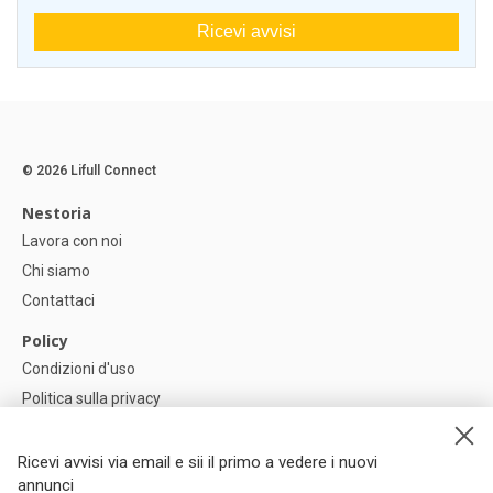
Ricevi avvisi
© 2026 Lifull Connect
Nestoria
Lavora con noi
Chi siamo
Contattaci
Policy
Condizioni d'uso
Politica sulla privacy
Política di Cookie
Impostazioni dei cookie
Ricevi avvisi via email e sii il primo a vedere i nuovi
annunci