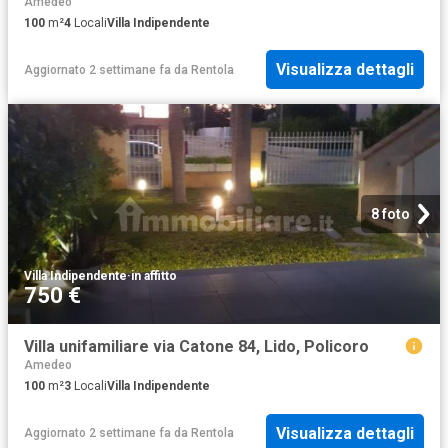
Amedeo
100
m²
4
Locali
Villa Indipendente
Visualizza dettagli
Aggiornato 2 settimane fa
da
Rentola
8 foto
Villa Indipendente
·
in affitto
750 €
Villa unifamiliare via Catone 84, Lido, Policoro
Amedeo
100
m²
3
Locali
Villa Indipendente
Visualizza dettagli
Aggiornato 2 settimane fa
da
Rentola