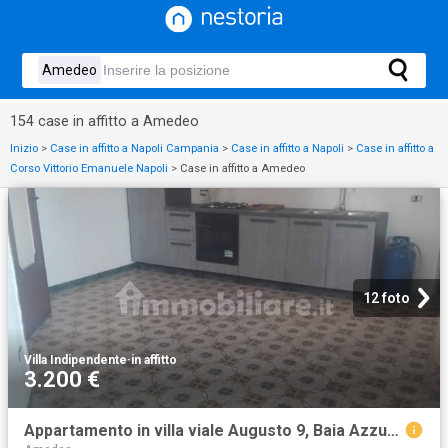
154 case in affitto a Amedeo
Inizio
>
Case in affitto a Napoli Campania
>
Case in affitto a Napoli
>
Case in affitto a
Corso Vittorio Emanuele Napoli
>
Case in affitto a Amedeo
12 foto
Villa Indipendente
·
in affitto
3.200 €
Appartamento in villa viale Augusto 9, Baia Azzurra Levagnole, Sessa Aurunca