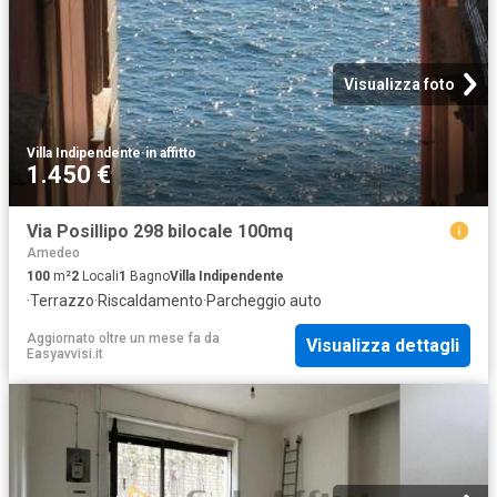
Visualizza foto
Villa Indipendente
·
in affitto
1.450 €
Via Posillipo 298 bilocale 100mq
Amedeo
100
m²
2
Locali
1
Bagno
Villa Indipendente
·
Terrazzo
·
Riscaldamento
·
Parcheggio auto
Aggiornato oltre un mese fa
da
Visualizza dettagli
Easyavvisi.it