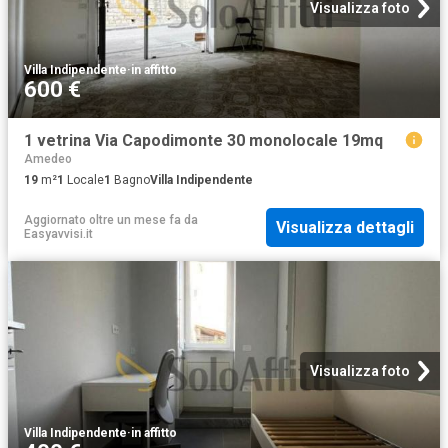
Visualizza foto
Villa Indipendente
·
in affitto
600 €
1 vetrina Via Capodimonte 30 monolocale 19mq
Amedeo
19
m²
1
Locale
1
Bagno
Villa Indipendente
Aggiornato oltre un mese fa
da
Visualizza dettagli
Easyavvisi.it
Visualizza foto
Villa Indipendente
·
in affitto