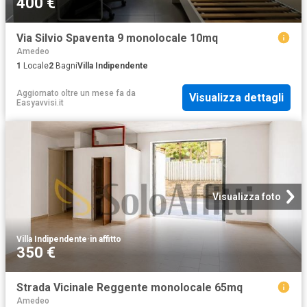
400 €
Via Silvio Spaventa 9 monolocale 10mq
Amedeo
1
Locale
2
Bagni
Villa Indipendente
Aggiornato oltre un mese fa
da
Visualizza dettagli
Easyavvisi.it
Visualizza foto
Villa Indipendente
·
in affitto
350 €
Strada Vicinale Reggente monolocale 65mq
Amedeo