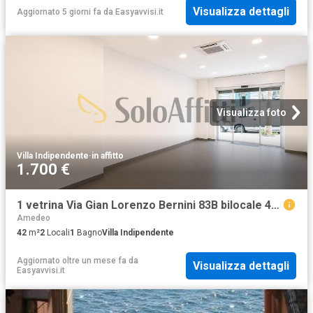
Visualizza dettagli
Aggiornato 5 giorni fa
da
Easyavvisi.it
Visualizza foto
Villa Indipendente
·
in affitto
1.700 €
1 vetrina Via Gian Lorenzo Bernini 83B bilocale 42mq
Amedeo
42
m²
2
Locali
1
Bagno
Villa Indipendente
Aggiornato oltre un mese fa
da
Visualizza dettagli
Easyavvisi.it