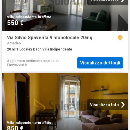
Villa Indipendente
·
in affitto
550 €
Via Silvio Spaventa 9 monolocale 20mq
Amedeo
20
m²
1
Locale
2
Bagni
Villa Indipendente
Aggiornato settimana scorsa
da
Visualizza dettagli
Easyavvisi.it
Visualizza foto
Villa Indipendente
·
in affitto
850 €