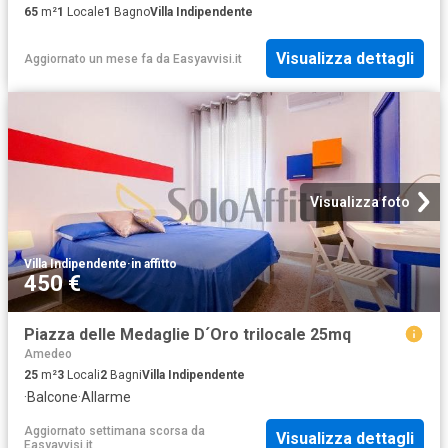
65
m²
1
Locale
1
Bagno
Villa Indipendente
Visualizza dettagli
Aggiornato un mese fa
da
Easyavvisi.it
Visualizza foto
Villa Indipendente
·
in affitto
450 €
Piazza delle Medaglie D´Oro trilocale 25mq
Amedeo
25
m²
3
Locali
2
Bagni
Villa Indipendente
·
Balcone
·
Allarme
Aggiornato settimana scorsa
da
Visualizza dettagli
Easyavvisi.it