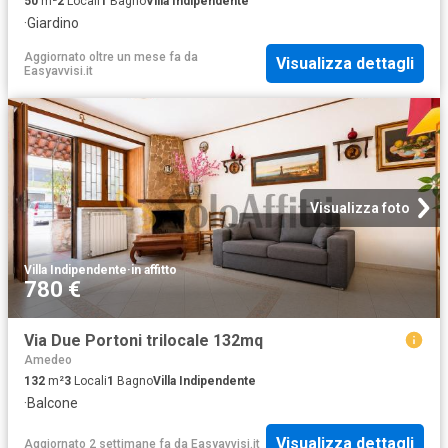
50
m²
2
Locali
1
Bagno
Villa Indipendente
·
Giardino
Aggiornato oltre un mese fa
da
Visualizza dettagli
Easyavvisi.it
Visualizza foto
Villa Indipendente
·
in affitto
780 €
Via Due Portoni trilocale 132mq
Amedeo
132
m²
3
Locali
1
Bagno
Villa Indipendente
·
Balcone
Visualizza dettagli
Aggiornato 2 settimane fa
da
Easyavvisi.it