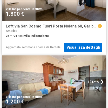
Villa Indipendente
·
in affitto
1.800 €
Loft via San Cosmo Fuori Porta Nolana 60, Garibaldi Ferrovia, Napoli
Amedeo
26
m²
2
Locali
Villa Indipendente
Visualizza dettagli
Aggiornato settimana scorsa
da
Rentola
12 foto
Villa Indipendente
·
in affitto
1.200 €