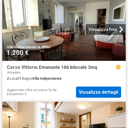
Visualizza foto
Villa Indipendente
·
in affitto
1.200 €
Corso Vittorio Emanuele 166 bilocale 3mq
Amedeo
2
Locali
1
Bagno
Villa Indipendente
Aggiornato oltre un mese fa
da
Visualizza dettagli
Easyavvisi.it