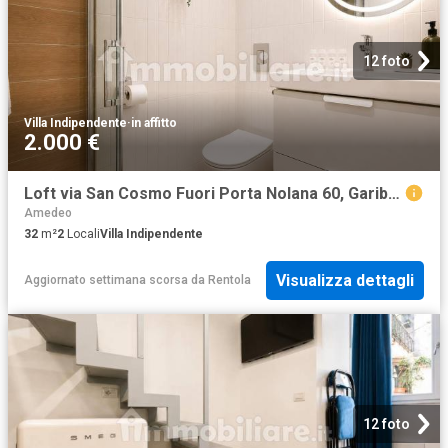
12 foto
Villa Indipendente
·
in affitto
2.000 €
Loft via San Cosmo Fuori Porta Nolana 60, Garibaldi Ferrovia, Napoli
Amedeo
32
m²
2
Locali
Villa Indipendente
Visualizza dettagli
Aggiornato settimana scorsa
da
Rentola
12 foto