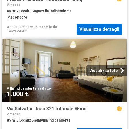
Amedeo
45
m²
2
Locali
1
Bagno
Villa Indipendente
·
Ascensore
Aggiornato oltre un mese fa
da
Visualizza dettagli
Easyavvisi.it
Visualizza foto
Villa Indipendente
·
in affitto
1.000 €
Via Salvator Rosa 321 trilocale 85mq
Amedeo
85
m²
3
Locali
2
Bagni
Villa Indipendente