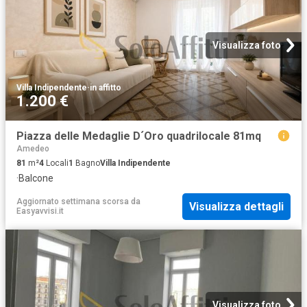
Visualizza foto
Villa Indipendente
·
in affitto
1.200 €
Piazza delle Medaglie D´Oro quadrilocale 81mq
Amedeo
81
m²
4
Locali
1
Bagno
Villa Indipendente
·
Balcone
Aggiornato settimana scorsa
da
Visualizza dettagli
Easyavvisi.it
Visualizza foto