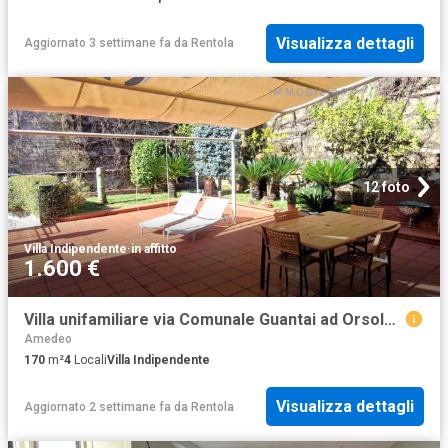
Visualizza dettagli
Aggiornato 3 settimane fa
da
Rentola
12 foto
Villa Indipendente
·
in affitto
1.600 €
Villa unifamiliare via Comunale Guantai ad Orsolone 164, Camaldoli, Napoli
Amedeo
170
m²
4
Locali
Villa Indipendente
Visualizza dettagli
Aggiornato 2 settimane fa
da
Rentola