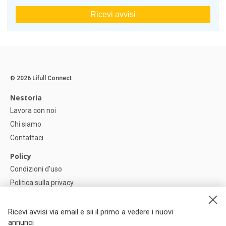
Ricevi avvisi
© 2026 Lifull Connect
Nestoria
Lavora con noi
Chi siamo
Contattaci
Policy
Condizioni d'uso
Politica sulla privacy
Política di Cookie
Impostazioni dei cookie
Ricevi avvisi via email e sii il primo a vedere i nuovi
annunci