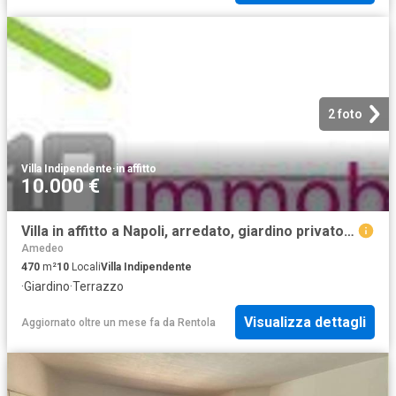
2 foto
Villa Indipendente
·
in affitto
10.000 €
Villa in affitto a Napoli, arredato, giardino privato, terrazzo TrovaCasa
Amedeo
470
m²
10
Locali
Villa Indipendente
·
Giardino
·
Terrazzo
Visualizza dettagli
Aggiornato oltre un mese fa
da
Rentola