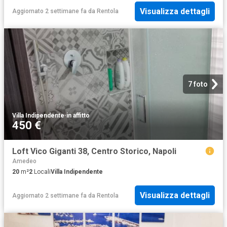
Visualizza dettagli
Aggiornato 2 settimane fa
da
Rentola
7 foto
Villa Indipendente
·
in affitto
450 €
Loft Vico Giganti 38, Centro Storico, Napoli
Amedeo
20
m²
2
Locali
Villa Indipendente
Visualizza dettagli
Aggiornato 2 settimane fa
da
Rentola