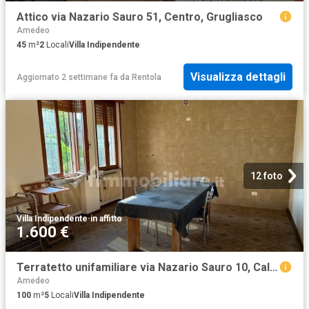
Attico via Nazario Sauro 51, Centro, Grugliasco
Amedeo
45
m²
2
Locali
Villa Indipendente
Visualizza dettagli
Aggiornato 2 settimane fa
da
Rentola
12 foto
Villa Indipendente
·
in affitto
1.600 €
Terratetto unifamiliare via Nazario Sauro 10, Caldogno Rettorgole Cresole, Caldogno
Amedeo
100
m²
5
Locali
Villa Indipendente