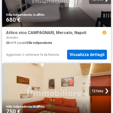
Villa Indipendente
·
in affitto
680 €
Attico vico CAMPAGNARI, Mercato, Napoli
Amedeo
20
m²
1
Locale
Villa Indipendente
Visualizza dettagli
Aggiornato 2 settimane fa
da
Rentola
12 foto
Villa Indipendente
·
in affitto
750 €