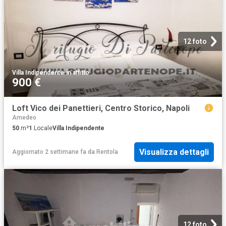
12 foto
Villa Indipendente
·
in affitto
900 €
Loft Vico dei Panettieri, Centro Storico, Napoli
Amedeo
50
m²
1
Locale
Villa Indipendente
Visualizza dettagli
Aggiornato 2 settimane fa
da
Rentola
12 foto