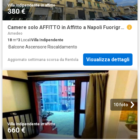
Villa Indipendente
·
in affitto
380 €
Camere solo AFFITTO in Affitto a Napoli Fuorigrotta
Amedeo
18
m²
3
Locali
Villa Indipendente
·
Balcone
·
Ascensore
·
Riscaldamento
Visualizza dettagli
Aggiornato settimana scorsa
da
Rentola
10 foto
Villa Indipendente
·
in affitto
660 €