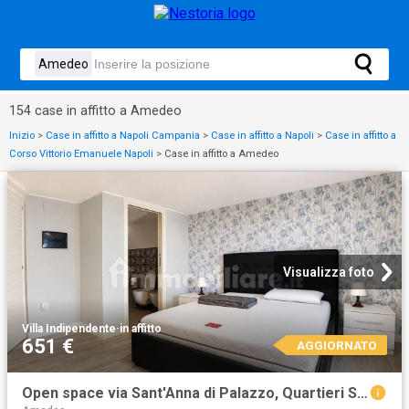
154 case in affitto a Amedeo
Inizio
>
Case in affitto a Napoli Campania
>
Case in affitto a Napoli
>
Case in affitto a
Corso Vittorio Emanuele Napoli
>
Case in affitto a Amedeo
Visualizza foto
Villa Indipendente
·
in affitto
651 €
AGGIORNATO
Open space via Sant'Anna di Palazzo, Quartieri Spagnoli, Napoli