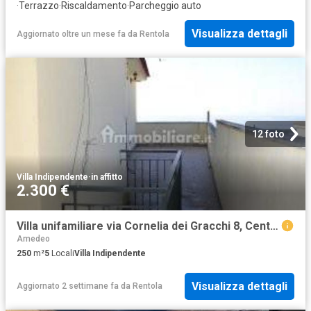
·
Terrazzo
·
Riscaldamento
·
Parcheggio auto
Visualizza dettagli
Aggiornato oltre un mese fa
da
Rentola
12 foto
Villa Indipendente
·
in affitto
2.300 €
Villa unifamiliare via Cornelia dei Gracchi 8, Centro, Bacoli
Amedeo
250
m²
5
Locali
Villa Indipendente
Visualizza dettagli
Aggiornato 2 settimane fa
da
Rentola