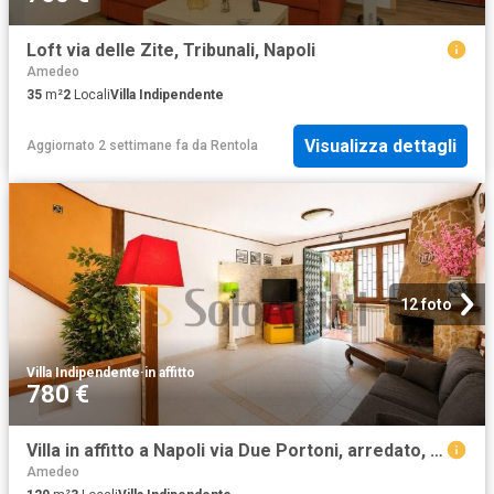
Loft via delle Zite, Tribunali, Napoli
Amedeo
35
m²
2
Locali
Villa Indipendente
Visualizza dettagli
Aggiornato 2 settimane fa
da
Rentola
12 foto
Villa Indipendente
·
in affitto
780 €
Villa in affitto a Napoli via Due Portoni, arredato, terrazzo, riscaldamento autonomo TrovaCasa
Amedeo