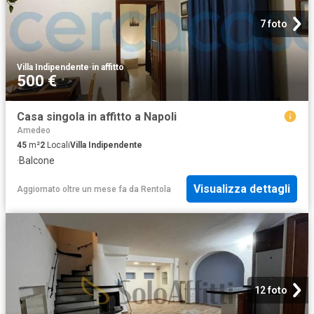
7 foto
Villa Indipendente
·
in affitto
500 €
Casa singola in affitto a Napoli
Amedeo
45
m²
2
Locali
Villa Indipendente
·
Balcone
Visualizza dettagli
Aggiornato oltre un mese fa
da
Rentola
12 foto