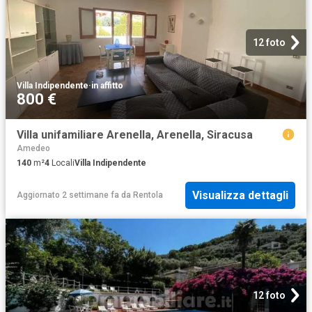
12 foto
Villa Indipendente
·
in affitto
800 €
Villa unifamiliare Arenella, Arenella, Siracusa
Amedeo
140
m²
4
Locali
Villa Indipendente
Visualizza dettagli
Aggiornato 2 settimane fa
da
Rentola
12 foto