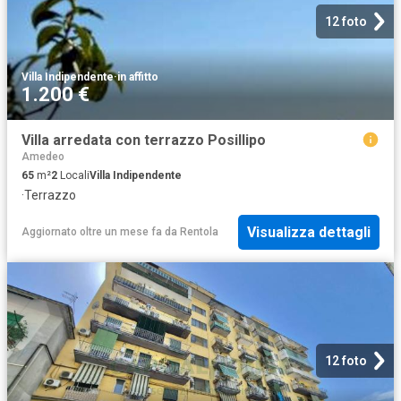
12 foto
Villa Indipendente
·
in affitto
1.200 €
Villa arredata con terrazzo Posillipo
Amedeo
65
m²
2
Locali
Villa Indipendente
·
Terrazzo
Visualizza dettagli
Aggiornato oltre un mese fa
da
Rentola
12 foto