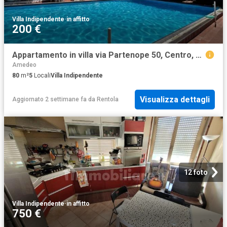
Villa Indipendente
·
in affitto
200 €
Appartamento in villa via Partenope 50, Centro, Massa Lubrense
Amedeo
80
m²
5
Locali
Villa Indipendente
Visualizza dettagli
Aggiornato 2 settimane fa
da
Rentola
12 foto
Villa Indipendente
·
in affitto
750 €