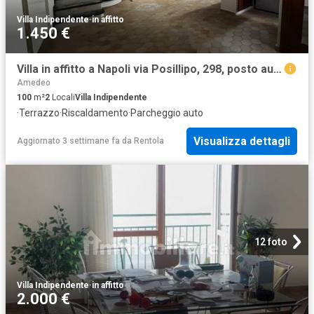
Villa Indipendente
·
in affitto
1.450 €
Villa in affitto a Napoli via Posillipo, 298, posto auto, terrazzo, riscaldamento autonomo TrovaCasa
Amedeo
100
m²
2
Locali
Villa Indipendente
·
Terrazzo
·
Riscaldamento
·
Parcheggio auto
Visualizza dettagli
Aggiornato 3 settimane fa
da
Rentola
12 foto
Villa Indipendente
·
in affitto
2.000 €