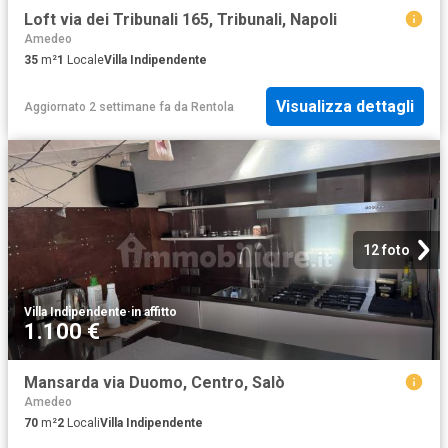
Loft via dei Tribunali 165, Tribunali, Napoli
Amedeo
35
m²
1
Locale
Villa Indipendente
Visualizza dettagli
Aggiornato 2 settimane fa
da
Rentola
12 foto
Villa Indipendente
·
in affitto
1.100 €
Mansarda via Duomo, Centro, Salò
Amedeo
70
m²
2
Locali
Villa Indipendente