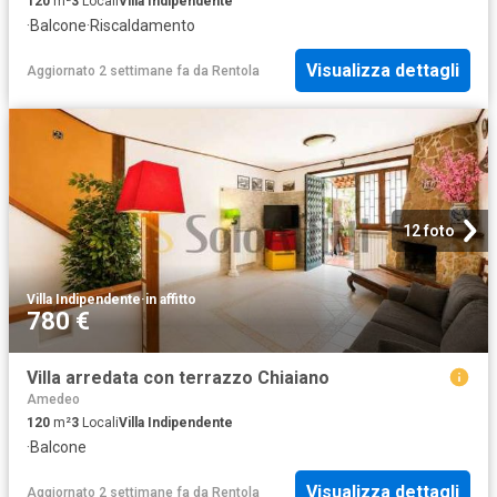
120
m²
3
Locali
Villa Indipendente
·
Balcone
·
Riscaldamento
Visualizza dettagli
Aggiornato 2 settimane fa
da
Rentola
12 foto
Villa Indipendente
·
in affitto
780 €
Villa arredata con terrazzo Chiaiano
Amedeo
120
m²
3
Locali
Villa Indipendente
·
Balcone
Visualizza dettagli
Aggiornato 2 settimane fa
da
Rentola