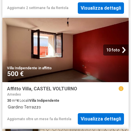
Visualizza dettagli
Aggiornato 2 settimane fa
da
Rentola
10 foto
Villa Indipendente
·
in affitto
500 €
Affitto Villa, CASTEL VOLTURNO
Amedeo
30
m²
4
Locali
Villa Indipendente
·
Giardino
·
Terrazzo
Visualizza dettagli
Aggiornato oltre un mese fa
da
Rentola