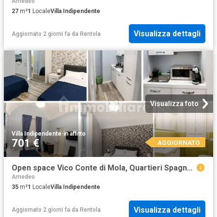
Amedeo
27
m²
1
Locale
Villa Indipendente
Visualizza dettagli
Aggiornato 2 giorni fa
da
Rentola
Visualizza foto
Villa Indipendente
·
in affitto
701 €
AGGIORNATO
Open space Vico Conte di Mola, Quartieri Spagnoli, Napoli
Amedeo
35
m²
1
Locale
Villa Indipendente
Visualizza dettagli
Aggiornato 2 giorni fa
da
Rentola