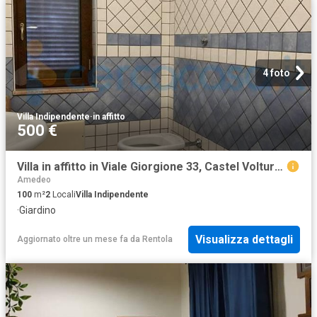
4 foto
Villa Indipendente
·
in affitto
500 €
Villa in affitto in Viale Giorgione 33, Castel Volturno
Amedeo
100
m²
2
Locali
Villa Indipendente
·
Giardino
Visualizza dettagli
Aggiornato oltre un mese fa
da
Rentola