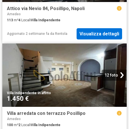
Attico via Nevio 84, Posillipo, Napoli
Amedeo
113
m²
4
Locali
Villa Indipendente
Visualizza dettagli
Aggiornato 2 settimane fa
da
Rentola
12 foto
Villa Indipendente
·
in affitto
1.450 €
Villa arredata con terrazzo Posillipo
Amedeo
100
m²
2
Locali
Villa Indipendente