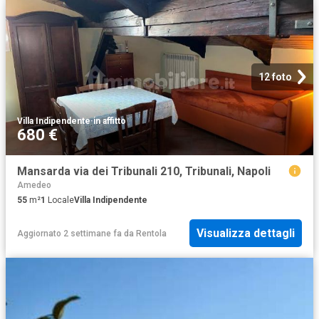
12 foto
Villa Indipendente
·
in affitto
680 €
Mansarda via dei Tribunali 210, Tribunali, Napoli
Amedeo
55
m²
1
Locale
Villa Indipendente
Visualizza dettagli
Aggiornato 2 settimane fa
da
Rentola