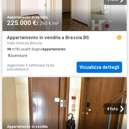
Appartamento
·
in vendita
225.000 €
2.295 €/m²
Appartamento in vendita a Brescia BS
Viale Venezia Brescia
98
m²
3
Locali
1
Bagno
Appartamento
·
Ascensore
Aggiornato 3 settimane fa
da
Visualizza dettagli
Immobiliare.it
4 foto
Appartamento
·
in vendita