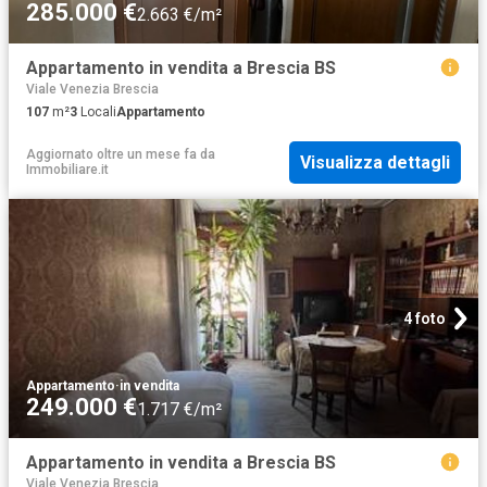
285.000 €
2.663 €/m²
Appartamento in vendita a Brescia BS
Viale Venezia Brescia
107
m²
3
Locali
Appartamento
Aggiornato oltre un mese fa
da
Visualizza dettagli
Immobiliare.it
4 foto
Appartamento
·
in vendita
249.000 €
1.717 €/m²
Appartamento in vendita a Brescia BS
Viale Venezia Brescia