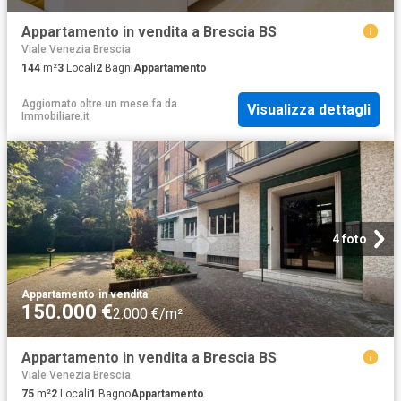
Appartamento in vendita a Brescia BS
Viale Venezia Brescia
144
m²
3
Locali
2
Bagni
Appartamento
Aggiornato oltre un mese fa
da
Visualizza dettagli
Immobiliare.it
4 foto
Appartamento
·
in vendita
150.000 €
2.000 €/m²
Appartamento in vendita a Brescia BS
Viale Venezia Brescia
75
m²
2
Locali
1
Bagno
Appartamento