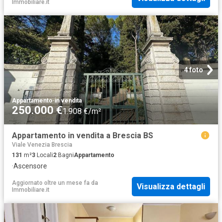
Immobiliare.it
4 foto
Appartamento
·
in vendita
250.000 €
1.908 €/m²
Appartamento in vendita a Brescia BS
Viale Venezia Brescia
131
m²
3
Locali
2
Bagni
Appartamento
·
Ascensore
Aggiornato oltre un mese fa
da
Visualizza dettagli
Immobiliare.it