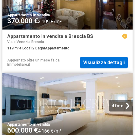
Appartamento
·
in vendita
370.000 €
3.109 €/m²
Appartamento in vendita a Brescia BS
Viale Venezia Brescia
119
m²
4
Locali
2
Bagni
Appartamento
Aggiornato oltre un mese fa
da
Visualizza dettagli
Immobiliare.it
4 foto
Appartamento
·
in vendita
600.000 €
4.166 €/m²