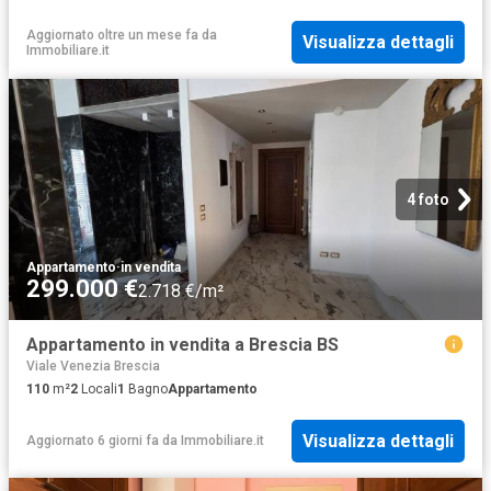
Aggiornato oltre un mese fa
da
Visualizza dettagli
Immobiliare.it
4 foto
Appartamento
·
in vendita
299.000 €
2.718 €/m²
Appartamento in vendita a Brescia BS
Viale Venezia Brescia
110
m²
2
Locali
1
Bagno
Appartamento
Visualizza dettagli
Aggiornato 6 giorni fa
da
Immobiliare.it