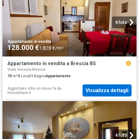
4 foto
Appartamento
·
in vendita
128.000 €
1.828 €/m²
Appartamento in vendita a Brescia BS
Viale Venezia Brescia
70
m²
3
Locali
1
Bagno
Appartamento
Aggiornato oltre un mese fa
da
Visualizza dettagli
Immobiliare.it
4 foto