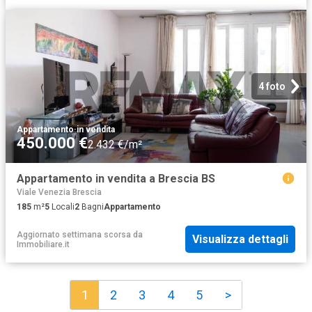
4 foto
Appartamento
·
in vendita
450.000 €
2.432 €/m²
Appartamento in vendita a Brescia BS
Viale Venezia Brescia
185
m²
5
Locali
2
Bagni
Appartamento
Aggiornato settimana scorsa
da
Visualizza dettagli
Immobiliare.it
1
2
3
4
5
>