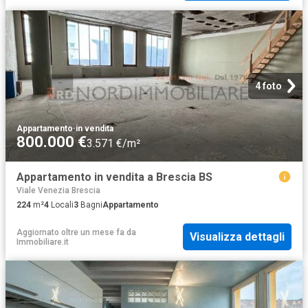
4 foto
Appartamento
·
in vendita
800.000 €
3.571 €/m²
Appartamento in vendita a Brescia BS
Viale Venezia Brescia
224
m²
4
Locali
3
Bagni
Appartamento
Aggiornato oltre un mese fa
da
Visualizza dettagli
Immobiliare.it