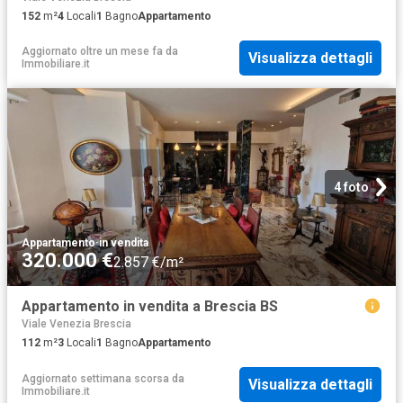
152
m²
4
Locali
1
Bagno
Appartamento
Aggiornato oltre un mese fa
da
Visualizza dettagli
Immobiliare.it
4 foto
Appartamento
·
in vendita
320.000 €
2.857 €/m²
Appartamento in vendita a Brescia BS
Viale Venezia Brescia
112
m²
3
Locali
1
Bagno
Appartamento
Aggiornato settimana scorsa
da
Visualizza dettagli
Immobiliare.it