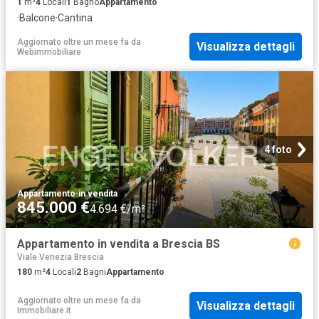
1
m²
4
Locali
1
Bagno
Appartamento
·
Balcone
·
Cantina
Aggiornato oltre un mese fa
da
Visualizza dettagli
Webimmobiliare
4 foto
Appartamento
·
in vendita
845.000 €
4.694 €/m²
Appartamento in vendita a Brescia BS
Viale Venezia Brescia
180
m²
4
Locali
2
Bagni
Appartamento
Aggiornato oltre un mese fa
da
Visualizza dettagli
Immobiliare.it