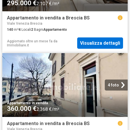
295.000 €
2.107 €/m²
Appartamento in vendita a Brescia BS
Viale Venezia Brescia
140
m²
4
Locali
2
Bagni
Appartamento
Aggiornato oltre un mese fa
da
Visualizza dettagli
Immobiliare.it
4 foto
Appartamento
·
in vendita
360.000 €
2.368 €/m²
Appartamento in vendita a Brescia BS
Viale Venezia Brescia