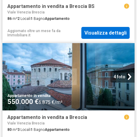
Appartamento in vendita a Brescia BS
Viale Venezia Brescia
86
m²
2
Locali
1
Bagno
Appartamento
Aggiornato oltre un mese fa
da
Visualizza dettagli
Immobiliare.it
4 foto
Appartamento
·
in vendita
550.000 €
6.875 €/m²
Appartamento in vendita a Brescia
Viale Venezia Brescia
80
m²
3
Locali
1
Bagno
Appartamento