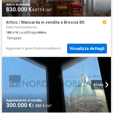
Attico
·
in vendita
830.000 €
4.611 €/m²
Attico / Mansarda in vendita a Brescia BS
Viale Venezia Brescia
180
m²
4
Locali
2
Bagni
Attico
·
Terrazzo
Visualizza dettagli
Aggiornato 6 giorni fa
da
Immobiliare.it
4 foto
Appartamento
·
in vendita
300.000 €
3.488 €/m²