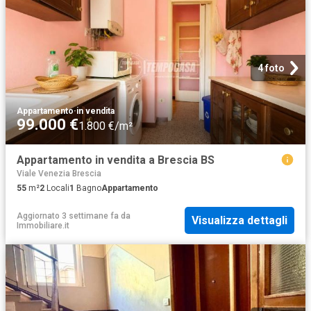
4 foto
Appartamento
·
in vendita
99.000 €
1.800 €/m²
Appartamento in vendita a Brescia BS
Viale Venezia Brescia
55
m²
2
Locali
1
Bagno
Appartamento
Aggiornato 3 settimane fa
da
Visualizza dettagli
Immobiliare.it