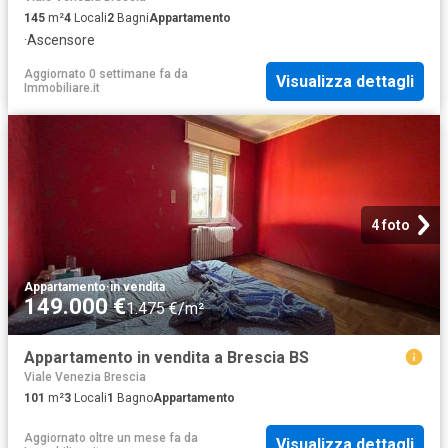
145
m²
4
Locali
2
Bagni
Appartamento
·
Ascensore
Aggiornato 0 settimane fa
da
Visualizza dettagli
Immobiliare.it
4 foto
Appartamento
·
in vendita
149.000 €
1.475 €/m²
Appartamento in vendita a Brescia BS
Viale Venezia Brescia
101
m²
3
Locali
1
Bagno
Appartamento
Aggiornato oltre un mese fa
da
Visualizza dettagli