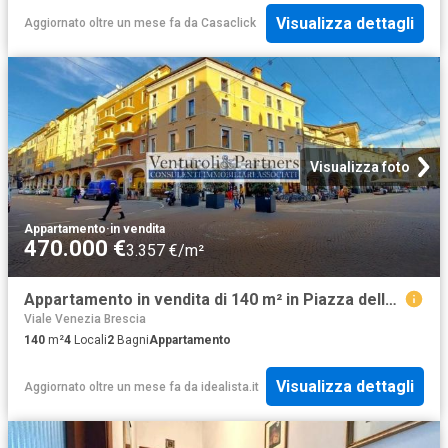
Visualizza dettagli
Aggiornato oltre un mese fa
da
Casaclick
Visualizza foto
Appartamento
·
in vendita
470.000 €
3.357 €/m²
Appartamento in vendita di 140 m² in Piazza della Vittoria
Viale Venezia Brescia
140
m²
4
Locali
2
Bagni
Appartamento
Visualizza dettagli
Aggiornato oltre un mese fa
da
idealista.it