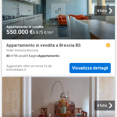
4 foto
Appartamento
·
in vendita
550.000 €
6.875 €/m²
Appartamento in vendita a Brescia BS
Viale Venezia Brescia
80
m²
3
Locali
1
Bagno
Appartamento
Aggiornato oltre un mese fa
da
Visualizza dettagli
Immobiliare.it
4 foto