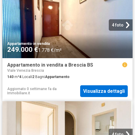
4 foto
Appartamento
·
in vendita
249.000 €
1.778 €/m²
Appartamento in vendita a Brescia BS
Viale Venezia Brescia
140
m²
4
Locali
2
Bagni
Appartamento
Aggiornato 0 settimane fa
da
Visualizza dettagli
Immobiliare.it
4 foto