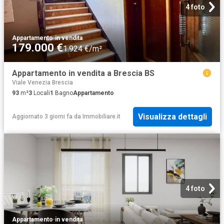
4 foto
Appartamento
·
in vendita
179.000 €
1.924 €/m²
Appartamento in vendita a Brescia BS
Viale Venezia Brescia
93
m²
3
Locali
1
Bagno
Appartamento
Visualizza dettagli
Aggiornato 3 giorni fa
da
Immobiliare.it
4 foto
Appartamento
·
in vendita