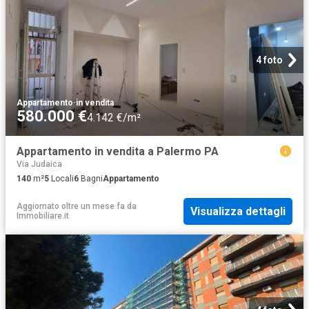
4 foto
Appartamento
·
in vendita
580.000 €
4.142 €/m²
Appartamento in vendita a Palermo PA
Via Judaica
140
m²
5
Locali
6
Bagni
Appartamento
Aggiornato oltre un mese fa
da
Visualizza dettagli
Immobiliare.it