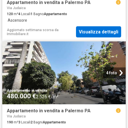
Appartamento in vendita a Palermo PA
Via Judaica
120
m²
4
Locali
1
Bagno
Appartamento
·
Ascensore
Aggiornato settimana scorsa
da
Visualizza dettagli
Immobiliare.it
4 foto
Appartamento
·
in vendita
480.000 €
2.526 €/m²
Appartamento in vendita a Palermo PA
Via Judaica
190
m²
3
Locali
2
Bagni
Appartamento