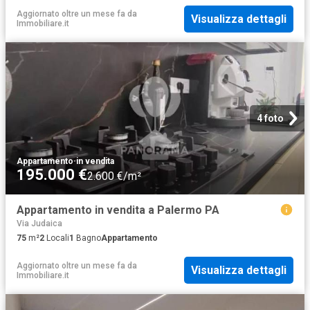
Aggiornato oltre un mese fa
da
Visualizza dettagli
Immobiliare.it
4 foto
Appartamento
·
in vendita
195.000 €
2.600 €/m²
Appartamento in vendita a Palermo PA
Via Judaica
75
m²
2
Locali
1
Bagno
Appartamento
Aggiornato oltre un mese fa
da
Visualizza dettagli
Immobiliare.it