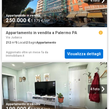
4 foto
Appartamento
·
in vendita
250.000 €
1.179 €/m²
Appartamento in vendita a Palermo PA
Via Judaica
212
m²
5
Locali
2
Bagni
Appartamento
Aggiornato oltre un mese fa
da
Visualizza dettagli
Immobiliare.it
4 foto
Appartamento
·
in vendita
199.000 €