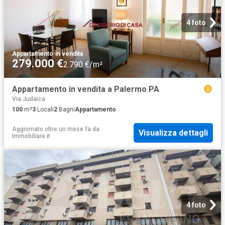
4 foto
Appartamento
·
in vendita
279.000 €
2.790 €/m²
Appartamento in vendita a Palermo PA
Via Judaica
100
m²
3
Locali
2
Bagni
Appartamento
Aggiornato oltre un mese fa
da
Visualizza dettagli
Immobiliare.it
4 foto