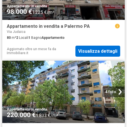
Appartamento
·
in vendita
98.000 €
1.225 €/m²
Appartamento in vendita a Palermo PA
Via Judaica
80
m²
2
Locali
1
Bagno
Appartamento
Aggiornato oltre un mese fa
da
Visualizza dettagli
Immobiliare.it
4 foto
Appartamento
·
in vendita
220.000 €
1.833 €/m²