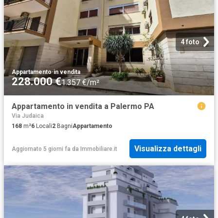
4 foto
Appartamento
·
in vendita
228.000 €
1.357 €/m²
Appartamento in vendita a Palermo PA
Via Judaica
168
m²
6
Locali
2
Bagni
Appartamento
Visualizza dettagli
Aggiornato 5 giorni fa
da
Immobiliare.it