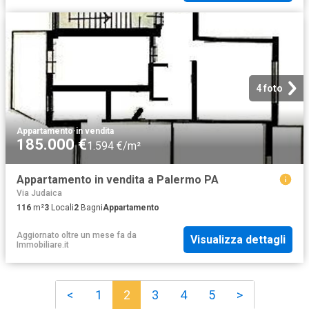
4 foto
Appartamento
·
in vendita
185.000 €
1.594 €/m²
Appartamento in vendita a Palermo PA
Via Judaica
116
m²
3
Locali
2
Bagni
Appartamento
Aggiornato oltre un mese fa
da
Visualizza dettagli
Immobiliare.it
<
1
2
3
4
5
>