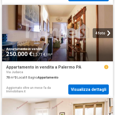
4 foto
Appartamento
·
in vendita
250.000 €
3.571 €/m²
Appartamento in vendita a Palermo PA
Via Judaica
70
m²
3
Locali
1
Bagno
Appartamento
Aggiornato oltre un mese fa
da
Visualizza dettagli
Immobiliare.it