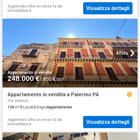
Aggiornato oltre un mese fa
da
Visualizza dettagli
Immobiliare.it
4 foto
Appartamento
·
in vendita
248.000 €
1.850 €/m²
Appartamento in vendita a Palermo PA
Via Judaica
134
m²
3
Locali
2
Bagni
Appartamento
Aggiornato oltre un mese fa
da
Visualizza dettagli
Immobiliare.it