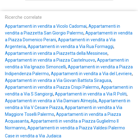
Ricerche correlate
Appartamenti in vendita a Vicolo Cadomai
,
Appartamenti in
vendita a Piazzetta San Giorgio Palermo
,
Appartamenti in vendita
a Piazza Domenico Perani
,
Appartamenti in vendita a Via
Argenteria
,
Appartamenti in vendita a Via Rua Formaggi
,
Appartamenti in vendita a Piazzetta della Messinese
,
Appartamenti in vendita a Piazza Castelnuovo
,
Appartamenti in
vendita a Via Ignazio Simoncelli
,
Appartamenti in vendita a Piazza
Indipendenza Palermo
,
Appartamenti in vendita a Via del Levriere
,
Appartamenti in vendita a Via Giovan Battista Siragusa
,
Appartamenti in vendita a Piazza Crispi Palermo
,
Appartamenti in
vendita a Via S Sangiorgi
,
Appartamenti in vendita a Via R Politi
,
Appartamenti in vendita a Via Damiani Almejda
,
Appartamenti in
vendita a Via V Cesare Piazza
,
Appartamenti in vendita a Via
Maggiore Toselli Palermo
,
Appartamenti in vendita a Piazza
Acquasanta
,
Appartamenti in vendita a Piazza Guglielmo Il
Normanno
,
Appartamenti in vendita a Piazza Valdesi Palermo
Case in vendita a Via Judaica