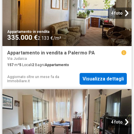
4 foto
Appartamento
·
in vendita
335.000 €
2.133 €/m²
Appartamento in vendita a Palermo PA
Via Judaica
157
m²
5
Locali
2
Bagni
Appartamento
Aggiornato oltre un mese fa
da
Visualizza dettagli
Immobiliare.it
4 foto