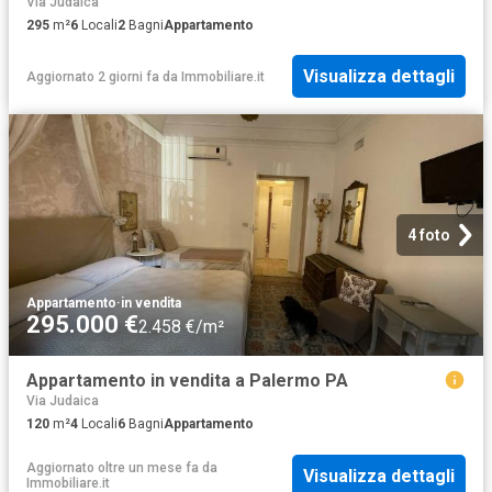
Via Judaica
295
m²
6
Locali
2
Bagni
Appartamento
Visualizza dettagli
Aggiornato 2 giorni fa
da
Immobiliare.it
4 foto
Appartamento
·
in vendita
295.000 €
2.458 €/m²
Appartamento in vendita a Palermo PA
Via Judaica
120
m²
4
Locali
6
Bagni
Appartamento
Aggiornato oltre un mese fa
da
Visualizza dettagli
Immobiliare.it