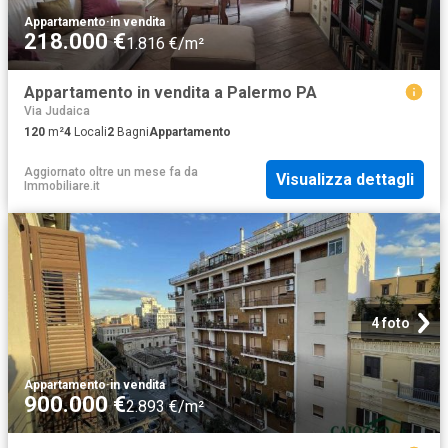
Appartamento
·
in vendita
218.000 €
1.816 €/m²
Appartamento in vendita a Palermo PA
Via Judaica
120
m²
4
Locali
2
Bagni
Appartamento
Aggiornato oltre un mese fa
da
Visualizza dettagli
Immobiliare.it
4 foto
Appartamento
·
in vendita
900.000 €
2.893 €/m²