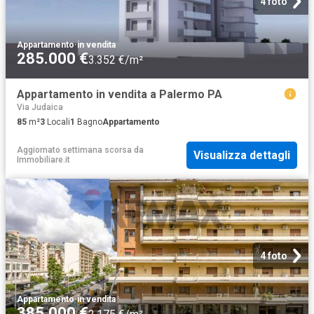
4 foto
Appartamento
·
in vendita
285.000 €
3.352 €/m²
Appartamento in vendita a Palermo PA
Via Judaica
85
m²
3
Locali
1
Bagno
Appartamento
Aggiornato settimana scorsa
da
Visualizza dettagli
Immobiliare.it
4 foto
Appartamento
·
in vendita
385.000 €