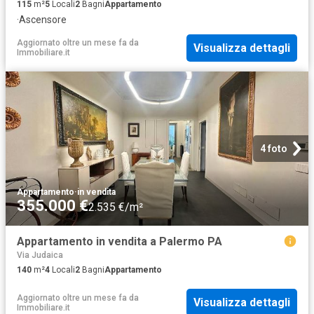
115
m²
5
Locali
2
Bagni
Appartamento
·
Ascensore
Aggiornato oltre un mese fa
da
Visualizza dettagli
Immobiliare.it
4 foto
Appartamento
·
in vendita
355.000 €
2.535 €/m²
Appartamento in vendita a Palermo PA
Via Judaica
140
m²
4
Locali
2
Bagni
Appartamento
Aggiornato oltre un mese fa
da
Visualizza dettagli
Immobiliare.it