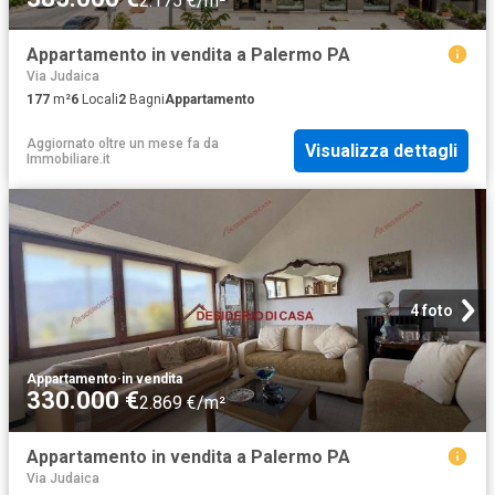
2.175 €/m²
Appartamento in vendita a Palermo PA
Via Judaica
177
m²
6
Locali
2
Bagni
Appartamento
Aggiornato oltre un mese fa
da
Visualizza dettagli
Immobiliare.it
4 foto
Appartamento
·
in vendita
330.000 €
2.869 €/m²
Appartamento in vendita a Palermo PA
Via Judaica