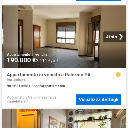
4 foto
Appartamento
·
in vendita
190.000 €
2.111 €/m²
Appartamento in vendita a Palermo PA
Via Judaica
90
m²
3
Locali
1
Bagno
Appartamento
Aggiornato oltre un mese fa
da
Visualizza dettagli
Immobiliare.it