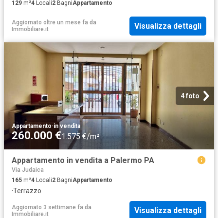
129
m²
4
Locali
2
Bagni
Appartamento
Aggiornato oltre un mese fa
da
Visualizza dettagli
Immobiliare.it
4 foto
Appartamento
·
in vendita
260.000 €
1.575 €/m²
Appartamento in vendita a Palermo PA
Via Judaica
165
m²
4
Locali
2
Bagni
Appartamento
·
Terrazzo
Aggiornato 3 settimane fa
da
Visualizza dettagli
Immobiliare.it