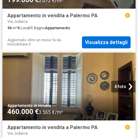
2.072 €/m²
Appartamento in vendita a Palermo PA
Via Judaica
96
m²
4
Locali
1
Bagno
Appartamento
Aggiornato oltre un mese fa
da
Visualizza dettagli
Immobiliare.it
4 foto
Appartamento
·
in vendita
460.000 €
3.565 €/m²
Appartamento in vendita a Palermo PA
Via Judaica