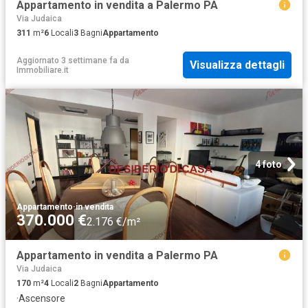
Appartamento in vendita a Palermo PA
Via Judaica
311
m²
6
Locali
3
Bagni
Appartamento
Aggiornato 3 settimane fa
da
Visualizza dettagli
Immobiliare.it
4 foto
Appartamento
·
in vendita
370.000 €
2.176 €/m²
Appartamento in vendita a Palermo PA
Via Judaica
170
m²
4
Locali
2
Bagni
Appartamento
·
Ascensore