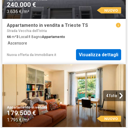
240.000 €
NUOVO
3.636 €/m²
Appartamento in vendita a Trieste TS
Strada Vecchia dell'Istria
66
m²
3
Locali
1
Bagno
Appartamento
·
Ascensore
Visualizza dettagli
Nuova offerta
da
Immobiliare.it
4 foto
Appartamento
·
in vendita
179.500 €
NUOVO
1.795 €/m²