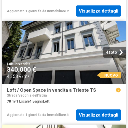
Visualizza dettagli
Aggiornato 1 giorni fa
da
Immobiliare.it
4 foto
Loft
·
in vendita
340.000 €
NUOVO
4.358 €/m²
Loft / Open Space in vendita a Trieste TS
Strada Vecchia dell'Istria
78
m²
1
Locale
1
Bagno
Loft
Visualizza dettagli
Aggiornato 1 giorni fa
da
Immobiliare.it