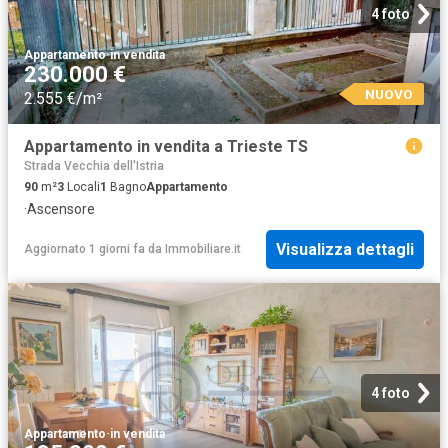
4 foto
Appartamento
·
in vendita
230.000 €
NUOVO
2.555 €/m²
Appartamento in vendita a Trieste TS
Strada Vecchia dell'Istria
90
m²
3
Locali
1
Bagno
Appartamento
·
Ascensore
Visualizza dettagli
Aggiornato 1 giorni fa
da
Immobiliare.it
4 foto
Appartamento
·
in vendita