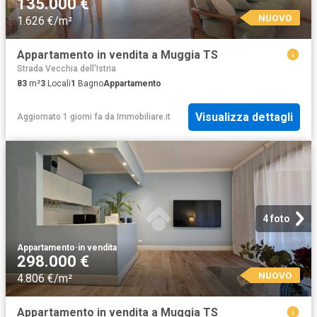
135.000 €
NUOVO
1.626 €/m²
Appartamento in vendita a Muggia TS
Strada Vecchia dell'Istria
83
m²
3
Locali
1
Bagno
Appartamento
Visualizza dettagli
Aggiornato 1 giorni fa
da
Immobiliare.it
4 foto
Appartamento
·
in vendita
298.000 €
NUOVO
4.806 €/m²
Appartamento in vendita a Muggia TS