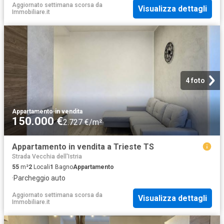
Aggiornato settimana scorsa
da
Visualizza dettagli
Immobiliare.it
4 foto
Appartamento
·
in vendita
150.000 €
2.727 €/m²
Appartamento in vendita a Trieste TS
Strada Vecchia dell'Istria
55
m²
2
Locali
1
Bagno
Appartamento
·
Parcheggio auto
Aggiornato settimana scorsa
da
Visualizza dettagli
Immobiliare.it