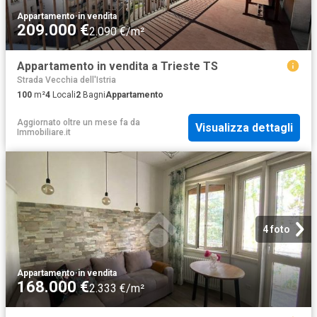
Appartamento
·
in vendita
209.000 €
2.090 €/m²
Appartamento in vendita a Trieste TS
Strada Vecchia dell'Istria
100
m²
4
Locali
2
Bagni
Appartamento
Aggiornato oltre un mese fa
da
Visualizza dettagli
Immobiliare.it
4 foto
Appartamento
·
in vendita
168.000 €
2.333 €/m²