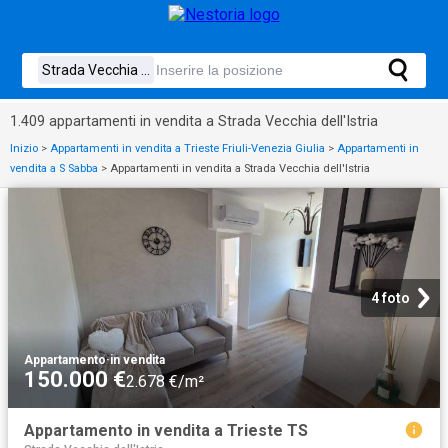
1.409 appartamenti in vendita a Strada Vecchia dell'Istria
Inizio
>
Appartamenti in vendita a Trieste Friuli-Venezia Giulia
>
Appartamenti in
vendita a S Sabba
>
Appartamenti in vendita a Strada Vecchia dell'Istria
4 foto
Appartamento
·
in vendita
150.000 €
2.678 €/m²
Appartamento in vendita a Trieste TS