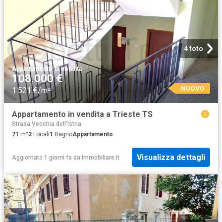
4 foto
Appartamento
·
in vendita
108.000 €
NUOVO
1.521 €/m²
Appartamento in vendita a Trieste TS
Strada Vecchia dell'Istria
71
m²
2
Locali
1
Bagno
Appartamento
Visualizza dettagli
Aggiornato 1 giorni fa
da
Immobiliare.it