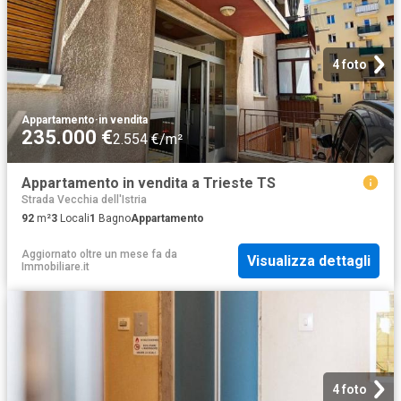
4 foto
Appartamento
·
in vendita
235.000 €
2.554 €/m²
Appartamento in vendita a Trieste TS
Strada Vecchia dell'Istria
92
m²
3
Locali
1
Bagno
Appartamento
Aggiornato oltre un mese fa
da
Visualizza dettagli
Immobiliare.it
4 foto