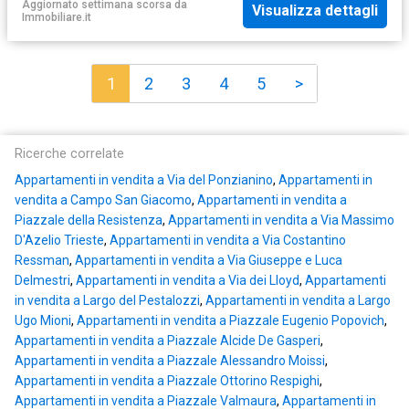
Aggiornato settimana scorsa
da
Visualizza dettagli
Immobiliare.it
1
2
3
4
5
>
Ricerche correlate
Appartamenti in vendita a Via del Ponzianino
,
Appartamenti in
vendita a Campo San Giacomo
,
Appartamenti in vendita a
Piazzale della Resistenza
,
Appartamenti in vendita a Via Massimo
D'Azelio Trieste
,
Appartamenti in vendita a Via Costantino
Ressman
,
Appartamenti in vendita a Via Giuseppe e Luca
Delmestri
,
Appartamenti in vendita a Via dei Lloyd
,
Appartamenti
in vendita a Largo del Pestalozzi
,
Appartamenti in vendita a Largo
Ugo Mioni
,
Appartamenti in vendita a Piazzale Eugenio Popovich
,
Appartamenti in vendita a Piazzale Alcide De Gasperi
,
Appartamenti in vendita a Piazzale Alessandro Moissi
,
Appartamenti in vendita a Piazzale Ottorino Respighi
,
Appartamenti in vendita a Piazzale Valmaura
,
Appartamenti in