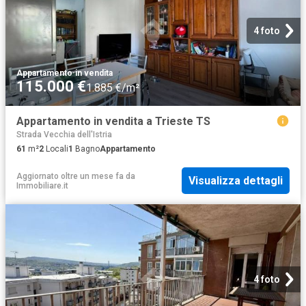
4 foto
Appartamento
·
in vendita
115.000 €
1.885 €/m²
Appartamento in vendita a Trieste TS
Strada Vecchia dell'Istria
61
m²
2
Locali
1
Bagno
Appartamento
Aggiornato oltre un mese fa
da
Visualizza dettagli
Immobiliare.it
4 foto