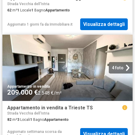
Strada Vecchia dell'Istria
62
m²
1
Locale
1
Bagno
Appartamento
Visualizza dettagli
Aggiornato 1 giorni fa
da
Immobiliare.it
4 foto
Appartamento
·
in vendita
209.000 €
2.548 €/m²
Appartamento in vendita a Trieste TS
Strada Vecchia dell'Istria
82
m²
3
Locali
1
Bagno
Appartamento
Aggiornato settimana scorsa
da
Visualizza dettagli