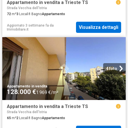
Appartamento in vendita a Trieste TS
Strada Vecchia dell'Istria
72
m²
3
Locali
1
Bagno
Appartamento
Aggiornato 3 settimane fa
da
Visualizza dettagli
Immobiliare.it
4 foto
Appartamento
·
in vendita
128.000 €
1.969 €/m²
Appartamento in vendita a Trieste TS
Strada Vecchia dell'Istria
65
m²
2
Locali
1
Bagno
Appartamento