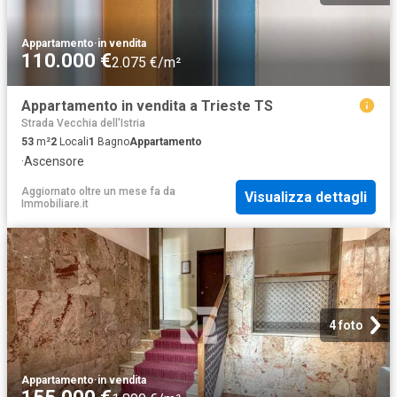
Appartamento
·
in vendita
110.000 €
2.075 €/m²
Appartamento in vendita a Trieste TS
Strada Vecchia dell'Istria
53
m²
2
Locali
1
Bagno
Appartamento
·
Ascensore
Aggiornato oltre un mese fa
da
Visualizza dettagli
Immobiliare.it
4 foto
Appartamento
·
in vendita