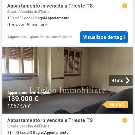
Appartamento in vendita a Trieste TS
Strada Vecchia dell'Istria
100
m²
3
Locali
2
Bagni
Appartamento
·
Terrazzo
·
Ascensore
Visualizza dettagli
Aggiornato 1 giorni fa
da
Immobiliare.it
4 foto
Appartamento
·
in vendita
139.000 €
NUOVO
1.957 €/m²
Appartamento in vendita a Trieste TS
Strada Vecchia dell'Istria
71
m²
2
Locali
1
Bagno
Appartamento