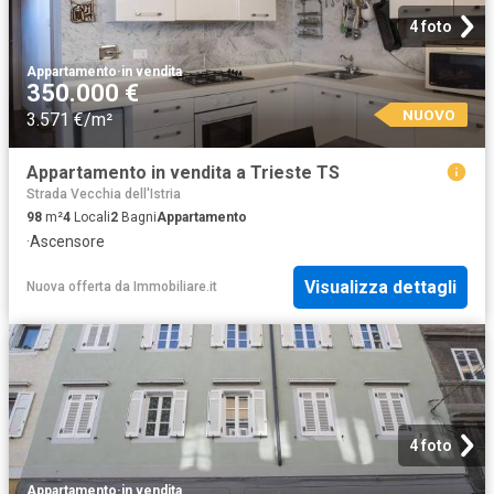
4 foto
Appartamento
·
in vendita
350.000 €
NUOVO
3.571 €/m²
Appartamento in vendita a Trieste TS
Strada Vecchia dell'Istria
98
m²
4
Locali
2
Bagni
Appartamento
·
Ascensore
Visualizza dettagli
Nuova offerta
da
Immobiliare.it
4 foto
Appartamento
·
in vendita