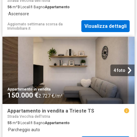
Strada Vecchia dell'Istria
56
m²
3
Locali
1
Bagno
Appartamento
·
Ascensore
Aggiornato settimana scorsa
da
Visualizza dettagli
Immobiliare.it
4 foto
Appartamento
·
in vendita
150.000 €
2.727 €/m²
Appartamento in vendita a Trieste TS
Strada Vecchia dell'Istria
55
m²
3
Locali
1
Bagno
Appartamento
·
Parcheggio auto