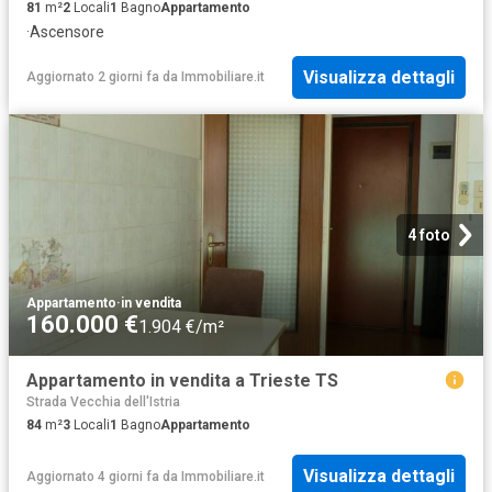
81
m²
2
Locali
1
Bagno
Appartamento
·
Ascensore
Visualizza dettagli
Aggiornato 2 giorni fa
da
Immobiliare.it
4 foto
Appartamento
·
in vendita
160.000 €
1.904 €/m²
Appartamento in vendita a Trieste TS
Strada Vecchia dell'Istria
84
m²
3
Locali
1
Bagno
Appartamento
Visualizza dettagli
Aggiornato 4 giorni fa
da
Immobiliare.it