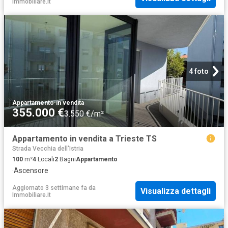
Immobiliare.it
4 foto
Appartamento
·
in vendita
355.000 €
3.550 €/m²
Appartamento in vendita a Trieste TS
Strada Vecchia dell'Istria
100
m²
4
Locali
2
Bagni
Appartamento
·
Ascensore
Aggiornato 3 settimane fa
da
Visualizza dettagli
Immobiliare.it