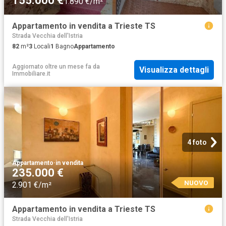
155.000 €
1.890 €/m²
Appartamento in vendita a Trieste TS
Strada Vecchia dell'Istria
82
m²
3
Locali
1
Bagno
Appartamento
Aggiornato oltre un mese fa
da
Visualizza dettagli
Immobiliare.it
4 foto
Appartamento
·
in vendita
235.000 €
NUOVO
2.901 €/m²
Appartamento in vendita a Trieste TS
Strada Vecchia dell'Istria