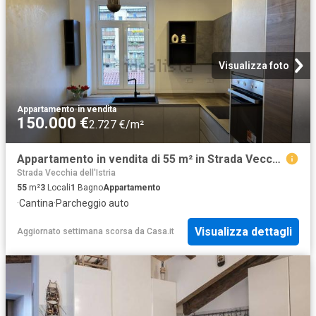
Visualizza foto
Appartamento
·
in vendita
150.000 €
2.727 €/m²
Appartamento in vendita di 55 m² in Strada Vecchia dell&apos Istria, 1
Strada Vecchia dell'Istria
55
m²
3
Locali
1
Bagno
Appartamento
·
Cantina
·
Parcheggio auto
Visualizza dettagli
Aggiornato settimana scorsa
da
Casa.it