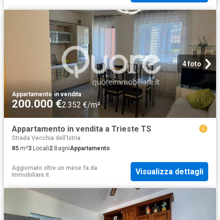
4 foto
Appartamento
·
in vendita
200.000 €
2.352 €/m²
Appartamento in vendita a Trieste TS
Strada Vecchia dell'Istria
85
m²
3
Locali
2
Bagni
Appartamento
Aggiornato oltre un mese fa
da
Visualizza dettagli
Immobiliare.it