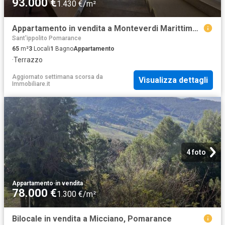
93.000 €
1.430 €/m²
Appartamento in vendita a Monteverdi Marittimo PI
Sant'ippolito Pomarance
65
m²
3
Locali
1
Bagno
Appartamento
·
Terrazzo
Aggiornato settimana scorsa
da
Visualizza dettagli
Immobiliare.it
4 foto
Appartamento
·
in vendita
78.000 €
1.300 €/m²
Bilocale in vendita a Micciano, Pomarance