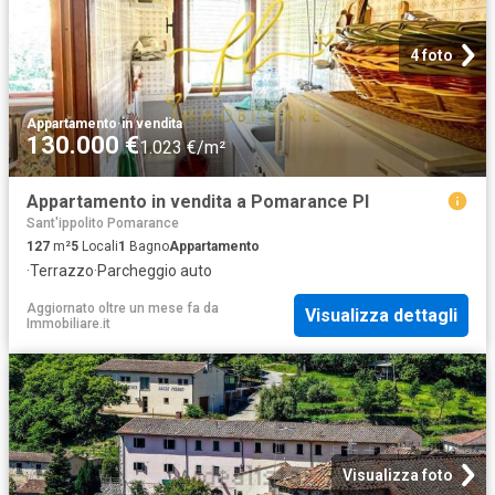
4 foto
Appartamento
·
in vendita
130.000 €
1.023 €/m²
Appartamento in vendita a Pomarance PI
Sant'ippolito Pomarance
127
m²
5
Locali
1
Bagno
Appartamento
·
Terrazzo
·
Parcheggio auto
Aggiornato oltre un mese fa
da
Visualizza dettagli
Immobiliare.it
Visualizza foto