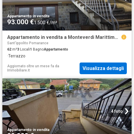
Appartamento
·
in vendita
93.000 €
1.500 €/m²
Appartamento in vendita a Monteverdi Marittimo PI
Sant'ippolito Pomarance
62
m²
3
Locali
1
Bagno
Appartamento
·
Terrazzo
Aggiornato oltre un mese fa
da
Visualizza dettagli
Immobiliare.it
4 foto
Appartamento
·
in vendita