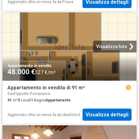
Visualizza dettagli
Aggiornato oltre un mese fa
da
Pcase
Visualizza foto
Appartamento
·
in vendita
48.000 €
527 €/m²
Appartamento in vendita di 91 m²
Sant'ippolito Pomarance
91
m²
3
Locali
1
Bagno
Appartamento
Visualizza dettagli
Aggiornato oltre un mese fa
da
idealista.it