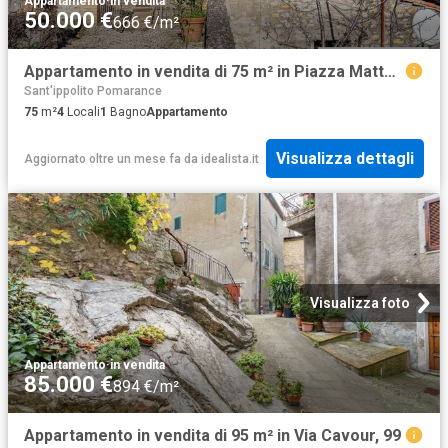
Appartamento
·
in vendita
50.000 €
666 €/m²
Appartamento in vendita di 75 m² in Piazza Matteotti, 10
Sant'ippolito Pomarance
75
m²
4
Locali
1
Bagno
Appartamento
Visualizza dettagli
Aggiornato oltre un mese fa
da
idealista.it
Visualizza foto
Appartamento
·
in vendita
85.000 €
894 €/m²
Appartamento in vendita di 95 m² in Via Cavour, 99