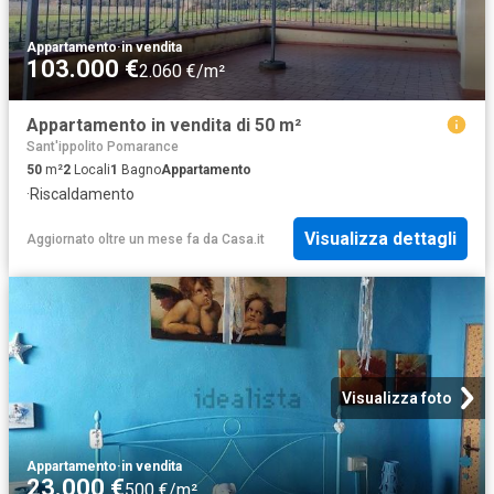
Appartamento
·
in vendita
103.000 €
2.060 €/m²
Appartamento in vendita di 50 m²
Sant'ippolito Pomarance
50
m²
2
Locali
1
Bagno
Appartamento
·
Riscaldamento
Visualizza dettagli
Aggiornato oltre un mese fa
da
Casa.it
Visualizza foto
Appartamento
·
in vendita
23.000 €
500 €/m²