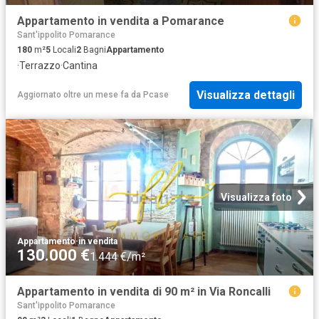
Appartamento in vendita a Pomarance
Sant'ippolito Pomarance
180
m²
5
Locali
2
Bagni
Appartamento
·
Terrazzo
·
Cantina
Visualizza dettagli
Aggiornato oltre un mese fa
da
Pcase
Visualizza foto
Appartamento
·
in vendita
130.000 €
1.444 €/m²
Appartamento in vendita di 90 m² in Via Roncalli
Sant'ippolito Pomarance