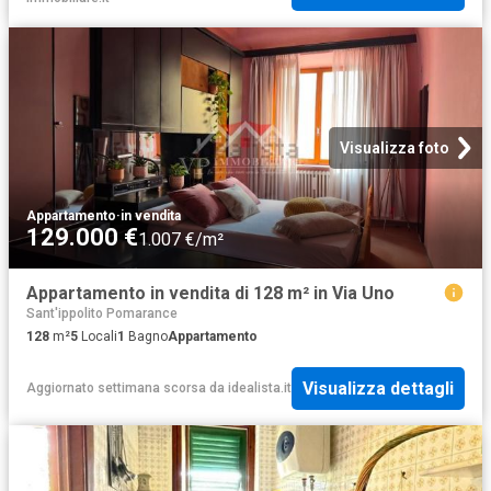
Visualizza foto
Appartamento
·
in vendita
129.000 €
1.007 €/m²
Appartamento in vendita di 128 m² in Via Uno
Sant'ippolito Pomarance
128
m²
5
Locali
1
Bagno
Appartamento
Visualizza dettagli
Aggiornato settimana scorsa
da
idealista.it