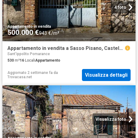
4 foto
Appartamento
·
in vendita
500.000 €
943 €/m²
Appartamento in vendita a Sasso Pisano, Castelnuovo di Val di Cecina
Sant'ippolito Pomarance
530
m²
16
Locali
Appartamento
Aggiornato 2 settimane fa
da
Visualizza dettagli
Trovacasa.net
Visualizza foto