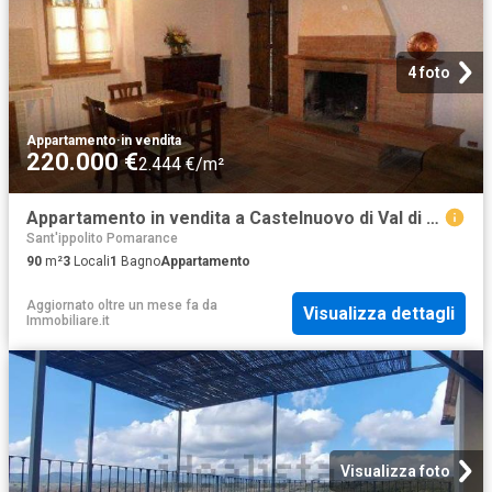
4 foto
Appartamento
·
in vendita
220.000 €
2.444 €/m²
Appartamento in vendita a Castelnuovo di Val di Cecina PI
Sant'ippolito Pomarance
90
m²
3
Locali
1
Bagno
Appartamento
Aggiornato oltre un mese fa
da
Visualizza dettagli
Immobiliare.it
Visualizza foto