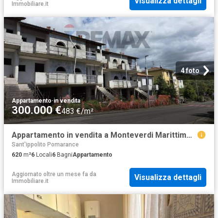
Visualizza dettagli
Immobiliare.it
4 foto
Appartamento
·
in vendita
300.000 €
483 €/m²
Appartamento in vendita a Monteverdi Marittimo PI
Sant'ippolito Pomarance
620
m²
6
Locali
6
Bagni
Appartamento
Aggiornato oltre un mese fa
da
Visualizza dettagli
Immobiliare.it