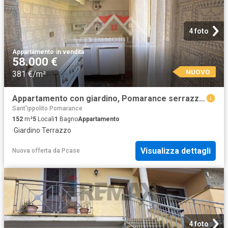
4 foto
Appartamento
·
in vendita
58.000 €
NUOVO
381 €/m²
Appartamento con giardino, Pomarance serrazzano
Sant'ippolito Pomarance
152
m²
5
Locali
1
Bagno
Appartamento
·
Giardino
·
Terrazzo
Visualizza dettagli
Nuova offerta
da
Pcase
4 foto