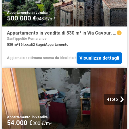
Appartamento
·
in vendita
500.000 €
943 €/m²
Appartamento in vendita di 530 m² in Via Cavour, 14
Sant'ippolito Pomarance
530
m²
16
Locali
2
Bagni
Appartamento
Visualizza dettagli
Aggiornato settimana scorsa
da
idealista.it
4 foto
Appartamento
·
in vendita
54.000 €
300 €/m²