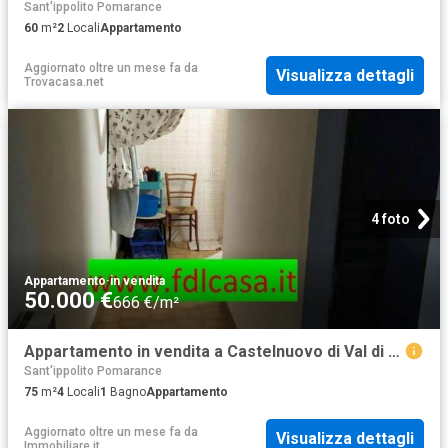
Sant'ippolito Pomarance
60
m²
2
Locali
Appartamento
Aggiornato oltre un mese fa
da
Visualizza dettagli
Trovacasa.net
4 foto
Appartamento
·
in vendita
50.000 €
666 €/m²
Appartamento in vendita a Castelnuovo di Val di Cecina PI
Sant'ippolito Pomarance
75
m²
4
Locali
1
Bagno
Appartamento
Aggiornato oltre un mese fa
da
Visualizza dettagli
Immobiliare.it