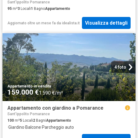
Sant'ippolito Pomarance
95
m²
3
Locali
1
Bagno
Appartamento
Visualizza dettagli
Aggiornato oltre un mese fa
da
idealista.it
4 foto
Appartamento
·
in vendita
159.000 €
1.590 €/m²
Appartamento con giardino a Pomarance
Sant'ippolito Pomarance
100
m²
5
Locali
2
Bagni
Appartamento
·
Giardino
·
Balcone
·
Parcheggio auto