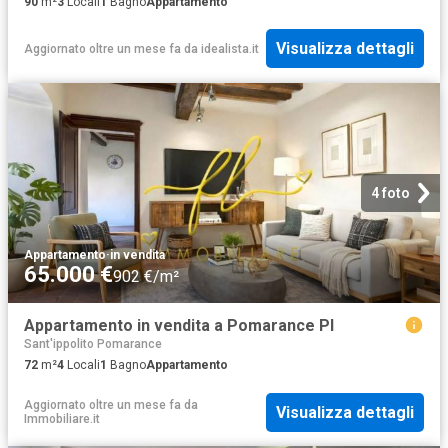
90
m²
3
Locali
1
Bagno
Appartamento
Visualizza dettagli
Aggiornato oltre un mese fa
da
idealista.it
4 foto
Appartamento
·
in vendita
65.000 €
902 €/m²
Appartamento in vendita a Pomarance PI
Sant'ippolito Pomarance
72
m²
4
Locali
1
Bagno
Appartamento
Aggiornato oltre un mese fa
da
Visualizza dettagli
Immobiliare.it