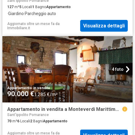
Sant'ippolito Pomarance
127
m²
5
Locali
1
Bagno
Appartamento
·
Giardino
·
Parcheggio auto
Aggiornato oltre un mese fa
da
Visualizza dettagli
Immobiliare.it
4 foto
Appartamento
·
in vendita
90.000 €
1.285 €/m²
Appartamento in vendita a Monteverdi Marittimo PI
Sant'ippolito Pomarance
70
m²
6
Locali
2
Bagni
Appartamento
Aggiornato oltre un mese fa
da