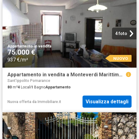
4 foto
Appartamento
·
in vendita
75.000 €
NUOVO
937 €/m²
Appartamento in vendita a Monteverdi Marittimo PI
Sant'ippolito Pomarance
80
m²
4
Locali
1
Bagno
Appartamento
Visualizza dettagli
Nuova offerta
da
Immobiliare.it