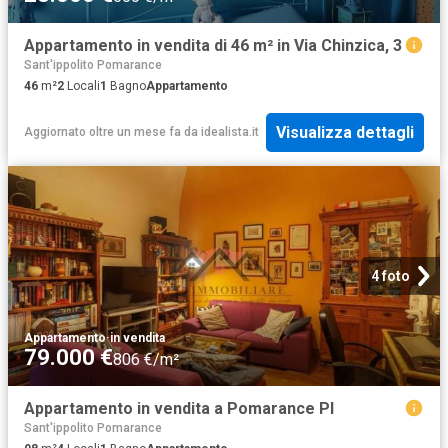
Appartamento in vendita di 46 m² in Via Chinzica, 3
Sant'ippolito Pomarance
46
m²
2
Locali
1
Bagno
Appartamento
Visualizza dettagli
Aggiornato oltre un mese fa
da
idealista.it
4 foto
Appartamento
·
in vendita
79.000 €
806 €/m²
Appartamento in vendita a Pomarance PI
Sant'ippolito Pomarance