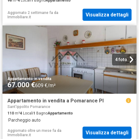
98
m²
4
Locali
1
Bagno
Appartamento
Aggiornato 2 settimane fa
da
Visualizza dettagli
Immobiliare.it
4 foto
Appartamento
·
in vendita
67.000 €
609 €/m²
Appartamento in vendita a Pomarance PI
Sant'ippolito Pomarance
110
m²
4
Locali
1
Bagno
Appartamento
·
Parcheggio auto
Aggiornato oltre un mese fa
da
Visualizza dettagli
Immobiliare.it