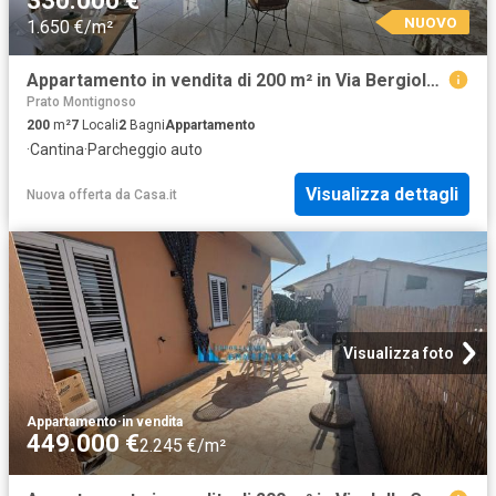
330.000 €
NUOVO
1.650 €/m²
Appartamento in vendita di 200 m² in Via Bergiola, 83
Prato Montignoso
200
m²
7
Locali
2
Bagni
Appartamento
·
Cantina
·
Parcheggio auto
Visualizza dettagli
Nuova offerta
da
Casa.it
Visualizza foto
Appartamento
·
in vendita
449.000 €
2.245 €/m²