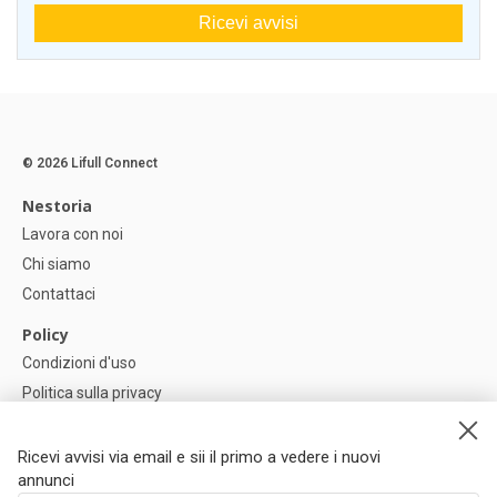
Ricevi avvisi
© 2026 Lifull Connect
Nestoria
Lavora con noi
Chi siamo
Contattaci
Policy
Condizioni d'uso
Politica sulla privacy
Política di Cookie
Impostazioni dei cookie
Ricevi avvisi via email e sii il primo a vedere i nuovi
annunci
Help