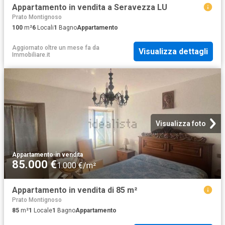
Appartamento in vendita a Seravezza LU
Prato Montignoso
100
m²
6
Locali
1
Bagno
Appartamento
Aggiornato oltre un mese fa
da
Visualizza dettagli
Immobiliare.it
Visualizza foto
Appartamento
·
in vendita
85.000 €
1.000 €/m²
Appartamento in vendita di 85 m²
Prato Montignoso
85
m²
1
Locale
1
Bagno
Appartamento