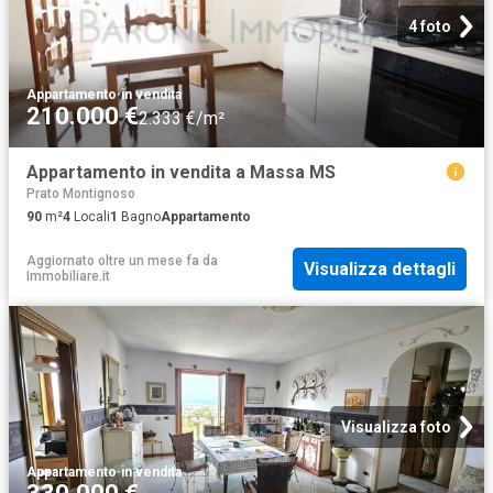
4 foto
Appartamento
·
in vendita
210.000 €
2.333 €/m²
Appartamento in vendita a Massa MS
Prato Montignoso
90
m²
4
Locali
1
Bagno
Appartamento
Aggiornato oltre un mese fa
da
Visualizza dettagli
Immobiliare.it
Visualizza foto
Appartamento
·
in vendita