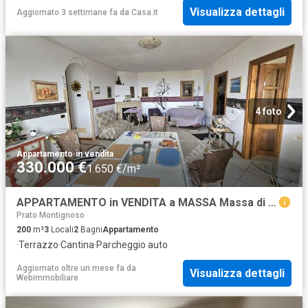
Visualizza dettagli
Aggiornato 3 settimane fa
da
Casa.it
4 foto
Appartamento
·
in vendita
330.000 €
1.650 €/m²
APPARTAMENTO in VENDITA a MASSA Massa di 6 vani
Prato Montignoso
200
m²
3
Locali
2
Bagni
Appartamento
·
Terrazzo
·
Cantina
·
Parcheggio auto
Aggiornato oltre un mese fa
da
Visualizza dettagli
Webimmobiliare