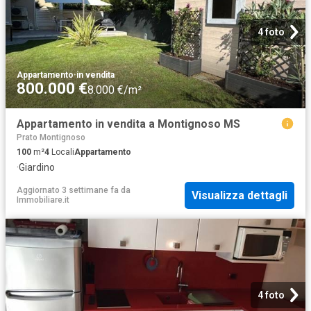
4 foto
Appartamento
·
in vendita
800.000 €
8.000 €/m²
Appartamento in vendita a Montignoso MS
Prato Montignoso
100
m²
4
Locali
Appartamento
·
Giardino
Aggiornato 3 settimane fa
da
Visualizza dettagli
Immobiliare.it
4 foto