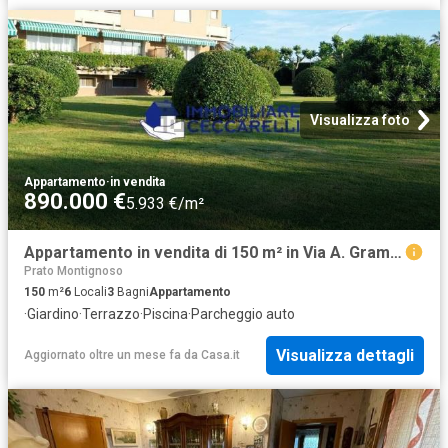
Visualizza foto
Appartamento
·
in vendita
890.000 €
5.933 €/m²
Appartamento in vendita di 150 m² in Via A. Gramsci
Prato Montignoso
150
m²
6
Locali
3
Bagni
Appartamento
·
Giardino
·
Terrazzo
·
Piscina
·
Parcheggio auto
Visualizza dettagli
Aggiornato oltre un mese fa
da
Casa.it