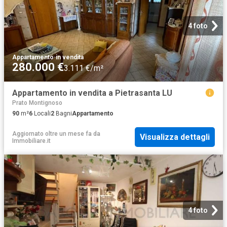
4 foto
Appartamento
·
in vendita
280.000 €
3.111 €/m²
Appartamento in vendita a Pietrasanta LU
Prato Montignoso
90
m²
6
Locali
2
Bagni
Appartamento
Aggiornato oltre un mese fa
da
Visualizza dettagli
Immobiliare.it
4 foto