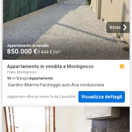
4 foto
Appartamento
·
in vendita
850.000 €
9.444 €/m²
Appartamento in vendita a Montignoso
Prato Montignoso
90
m²
2
Bagni
Appartamento
·
Giardino
·
Allarme
·
Parcheggio auto
·
Aria condizionata
Visualizza dettagli
Aggiornato oltre un mese fa
da
Casaclick