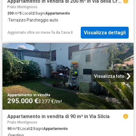
Appartamento in vendita di 200 m² in Via della Croce
Prato Montignoso
200
m²
5
Locali
2
Bagni
Appartamento
·
Terrazzo
·
Parcheggio auto
Visualizza dettagli
Aggiornato oltre un mese fa
da
Casa.it
Visualizza foto
Appartamento
·
in vendita
295.000 €
3.277 €/m²
Appartamento in vendita di 90 m² in Via Silcia
Prato Montignoso
90
m²
3
Locali
2
Bagni
Appartamento
·
Giardino