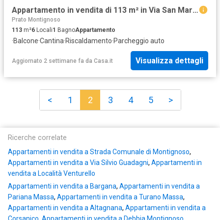
Appartamento in vendita di 113 m² in Via San Maria, 6
Prato Montignoso
113
m²
6
Locali
1
Bagno
Appartamento
·
Balcone
·
Cantina
·
Riscaldamento
·
Parcheggio auto
Visualizza dettagli
Aggiornato 2 settimane fa
da
Casa.it
<
1
2
3
4
5
>
Ricerche correlate
Appartamenti in vendita a Strada Comunale di Montignoso
,
Appartamenti in vendita a Via Silvio Guadagni
,
Appartamenti in
vendita a Località Venturello
Appartamenti in vendita a Bargana
,
Appartamenti in vendita a
Pariana Massa
,
Appartamenti in vendita a Turano Massa
,
Appartamenti in vendita a Altagnana
,
Appartamenti in vendita a
Corsanico
,
Appartamenti in vendita a Debbia Montignoso
,