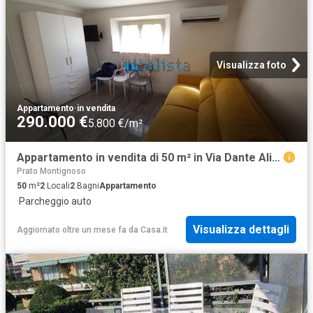
Visualizza foto
Appartamento
·
in vendita
290.000 €
5.800 €/m²
Appartamento in vendita di 50 m² in Via Dante Alighieri
Prato Montignoso
50
m²
2
Locali
2
Bagni
Appartamento
·
Parcheggio auto
Visualizza dettagli
Aggiornato oltre un mese fa
da
Casa.it