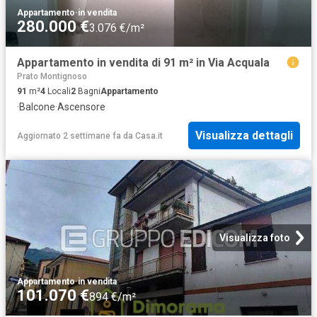
Appartamento
·
in vendita
280.000 €
3.076 €/m²
Appartamento in vendita di 91 m² in Via Acquala
Prato Montignoso
91
m²
4
Locali
2
Bagni
Appartamento
·
Balcone
·
Ascensore
Visualizza dettagli
Aggiornato 2 settimane fa
da
Casa.it
Visualizza foto
Appartamento
·
in vendita
101.070 €
894 €/m²