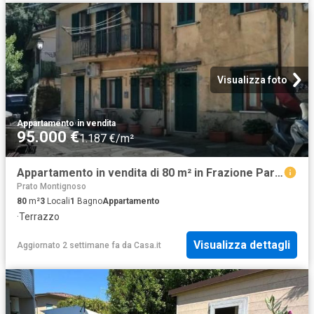
Visualizza foto
Appartamento
·
in vendita
95.000 €
1.187 €/m²
Appartamento in vendita di 80 m² in Frazione Pariana
Prato Montignoso
80
m²
3
Locali
1
Bagno
Appartamento
·
Terrazzo
Visualizza dettagli
Aggiornato 2 settimane fa
da
Casa.it