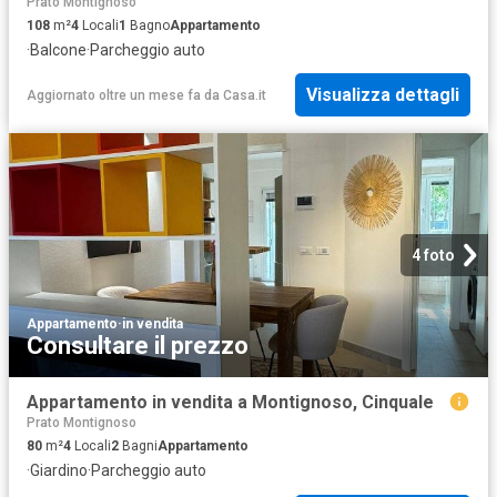
Prato Montignoso
108
m²
4
Locali
1
Bagno
Appartamento
·
Balcone
·
Parcheggio auto
Visualizza dettagli
Aggiornato oltre un mese fa
da
Casa.it
4 foto
Appartamento
·
in vendita
Consultare il prezzo
Appartamento in vendita a Montignoso, Cinquale
Prato Montignoso
80
m²
4
Locali
2
Bagni
Appartamento
·
Giardino
·
Parcheggio auto