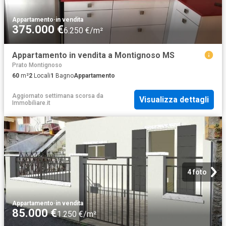
Appartamento
·
in vendita
375.000 €
6.250 €/m²
Appartamento in vendita a Montignoso MS
Prato Montignoso
60
m²
2
Locali
1
Bagno
Appartamento
Aggiornato settimana scorsa
da
Visualizza dettagli
Immobiliare.it
4 foto
Appartamento
·
in vendita
85.000 €
1.250 €/m²