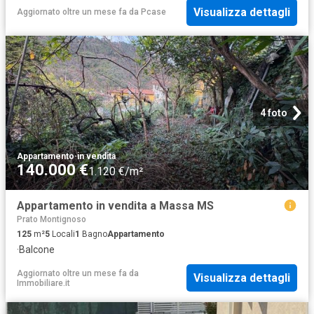
Visualizza dettagli
Aggiornato oltre un mese fa
da
Pcase
4 foto
Appartamento
·
in vendita
140.000 €
1.120 €/m²
Appartamento in vendita a Massa MS
Prato Montignoso
125
m²
5
Locali
1
Bagno
Appartamento
·
Balcone
Aggiornato oltre un mese fa
da
Visualizza dettagli
Immobiliare.it