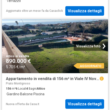
·
Terrazzo
Visualizza dettagli
Aggiornato oltre un mese fa
da
Casaclick
Visualizza foto
Attico
·
in vendita
890.000 €
AGGIORNATO
5.705 €/m²
Appartamento in vendita di 156 m² in Viale IV Novembre
Prato Montignoso
156
m²
6
Locali
4
Bagni
Attico
·
Giardino
·
Balcone
·
Piscina
Visualizza dettagli
Nuova offerta
da
Casa.it