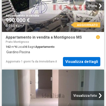
4 foto
Appartamento
·
in vendita
990.000 €
AGGIORNATO
6.111 €/m²
Appartamento in vendita a Montignoso MS
Prato Montignoso
162
m²
6
Locali
6
Bagni
Appartamento
·
Giardino
·
Piscina
Visualizza dettagli
Aggiornato 1 giorni fa
da
Immobiliare.it
Visualizza foto