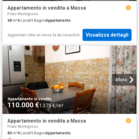
Appartamento in vendita a Massa
Prato Montignoso
68
m²
4
Locali
1
Bagno
Appartamento
Visualizza dettagli
Aggiornato oltre un mese fa
da
Casaclick
4 foto
Appartamento
·
in vendita
110.000 €
1.375 €/m²
Appartamento in vendita a Massa
Prato Montignoso
80
m²
4
Locali
1
Bagno
Appartamento