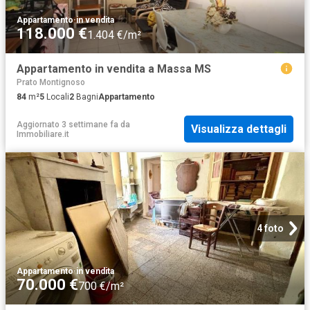
Appartamento
·
in vendita
118.000 €
1.404 €/m²
Appartamento in vendita a Massa MS
Prato Montignoso
84
m²
5
Locali
2
Bagni
Appartamento
Aggiornato 3 settimane fa
da
Visualizza dettagli
Immobiliare.it
4 foto
Appartamento
·
in vendita
70.000 €
700 €/m²