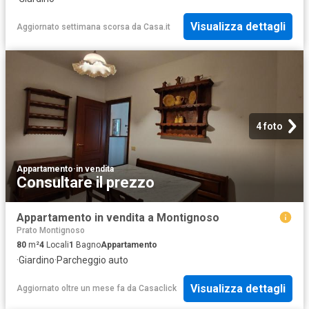
Visualizza dettagli
Aggiornato settimana scorsa
da
Casa.it
4 foto
Appartamento
·
in vendita
Consultare il prezzo
Appartamento in vendita a Montignoso
Prato Montignoso
80
m²
4
Locali
1
Bagno
Appartamento
·
Giardino
·
Parcheggio auto
Visualizza dettagli
Aggiornato oltre un mese fa
da
Casaclick