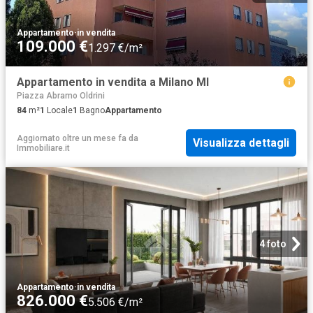
Appartamento
·
in vendita
109.000 €
1.297 €/m²
Appartamento in vendita a Milano MI
Piazza Abramo Oldrini
84
m²
1
Locale
1
Bagno
Appartamento
Aggiornato oltre un mese fa
da
Visualizza dettagli
Immobiliare.it
4 foto
Appartamento
·
in vendita
826.000 €
5.506 €/m²