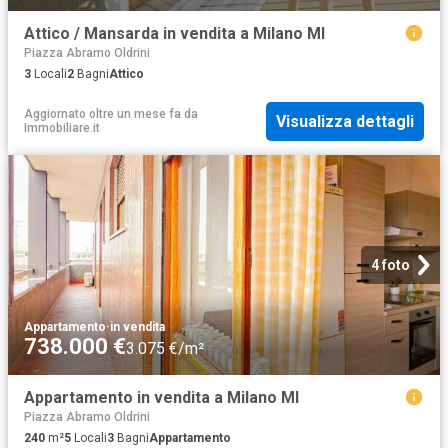
Attico / Mansarda in vendita a Milano MI
Piazza Abramo Oldrini
3
Locali
2
Bagni
Attico
Aggiornato oltre un mese fa
da
Visualizza dettagli
Immobiliare.it
4 foto
Appartamento
·
in vendita
738.000 €
3.075 €/m²
Appartamento in vendita a Milano MI
Piazza Abramo Oldrini
240
m²
5
Locali
3
Bagni
Appartamento