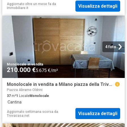
Aggiornato oltre un mese fa
da
Visualizza dettagli
Immobiliare.it
4 foto
Monolocale
·
in vendita
210.000 €
5.675 €/m²
Monolocale in vendita a Milano piazza della Trivulziana, Bicocca
Piazza Abramo Oldrini
37
m²
1
Locale
Monolocale
·
Cantina
Aggiornato settimana scorsa
da
Visualizza dettagli
Trovacasa.net