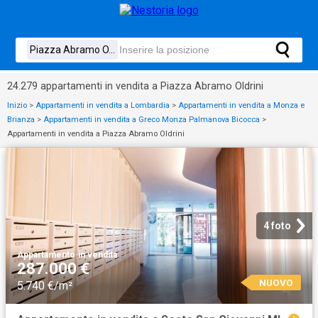
24.279 appartamenti in vendita a Piazza Abramo Oldrini
Inizio
>
Appartamenti in vendita a Lombardia
>
Appartamenti in vendita a Monza e
Brianza
>
Appartamenti in vendita a Greco Monza Palmanova Bicocca
>
Appartamenti in vendita a Piazza Abramo Oldrini
4 foto
Appartamento
·
in vendita
287.000 €
NUOVO
5.740 €/m²