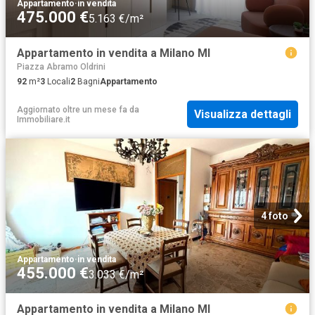
Appartamento
·
in vendita
475.000 €
5.163 €/m²
Appartamento in vendita a Milano MI
Piazza Abramo Oldrini
92
m²
3
Locali
2
Bagni
Appartamento
Aggiornato oltre un mese fa
da
Visualizza dettagli
Immobiliare.it
4 foto
Appartamento
·
in vendita
455.000 €
3.033 €/m²
Appartamento in vendita a Milano MI