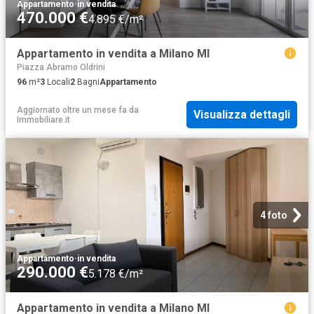
Appartamento
·
in vendita
470.000 €
4.895 €/m²
Appartamento in vendita a Milano MI
Piazza Abramo Oldrini
96
m²
3
Locali
2
Bagni
Appartamento
Aggiornato oltre un mese fa
da
Visualizza dettagli
Immobiliare.it
4 foto
Appartamento
·
in vendita
290.000 €
5.178 €/m²
Appartamento in vendita a Milano MI