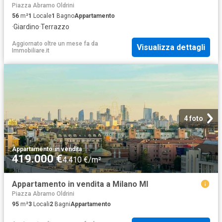
Piazza Abramo Oldrini
56
m²
1
Locale
1
Bagno
Appartamento
·
Giardino
·
Terrazzo
Aggiornato oltre un mese fa
da
Visualizza dettagli
Immobiliare.it
4 foto
Appartamento
·
in vendita
419.000 €
4.410 €/m²
Appartamento in vendita a Milano MI
Piazza Abramo Oldrini
95
m²
3
Locali
2
Bagni
Appartamento