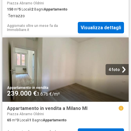
Piazza Abramo Oldrini
150
m²
5
Locali
2
Bagni
Appartamento
·
Terrazzo
Aggiornato oltre un mese fa
da
Visualizza dettagli
Immobiliare.it
4 foto
Appartamento
·
in vendita
239.000 €
3.676 €/m²
Appartamento in vendita a Milano MI
Piazza Abramo Oldrini
65
m²
3
Locali
1
Bagno
Appartamento