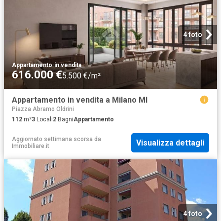
4 foto
Appartamento
·
in vendita
616.000 €
5.500 €/m²
Appartamento in vendita a Milano MI
Piazza Abramo Oldrini
112
m²
3
Locali
2
Bagni
Appartamento
Aggiornato settimana scorsa
da
Visualizza dettagli
Immobiliare.it
4 foto