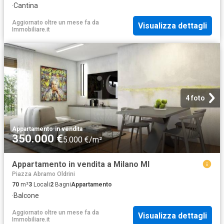
·
Cantina
Aggiornato oltre un mese fa
da
Visualizza dettagli
Immobiliare.it
4 foto
Appartamento
·
in vendita
350.000 €
5.000 €/m²
Appartamento in vendita a Milano MI
Piazza Abramo Oldrini
70
m²
3
Locali
2
Bagni
Appartamento
·
Balcone
Aggiornato oltre un mese fa
da
Visualizza dettagli
Immobiliare.it