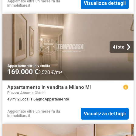
Aggiornato oltre un mese fa
da
Visualizza dettagli
Immobiliare.it
4 foto
Appartamento
·
in vendita
169.000 €
3.520 €/m²
Appartamento in vendita a Milano MI
Piazza Abramo Oldrini
48
m²
2
Locali
1
Bagno
Appartamento
Aggiornato oltre un mese fa
da
Visualizza dettagli
Immobiliare.it