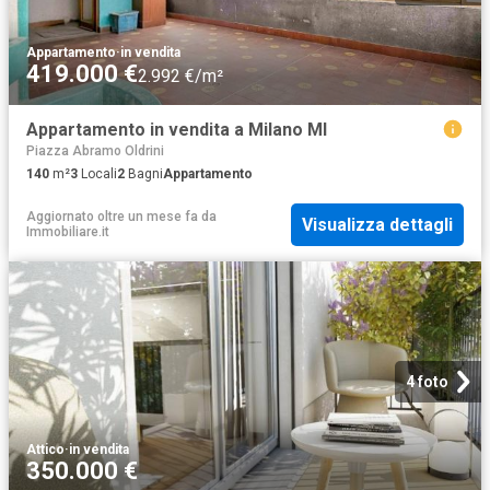
Appartamento
·
in vendita
419.000 €
2.992 €/m²
Appartamento in vendita a Milano MI
Piazza Abramo Oldrini
140
m²
3
Locali
2
Bagni
Appartamento
Aggiornato oltre un mese fa
da
Visualizza dettagli
Immobiliare.it
4 foto
Attico
·
in vendita
350.000 €