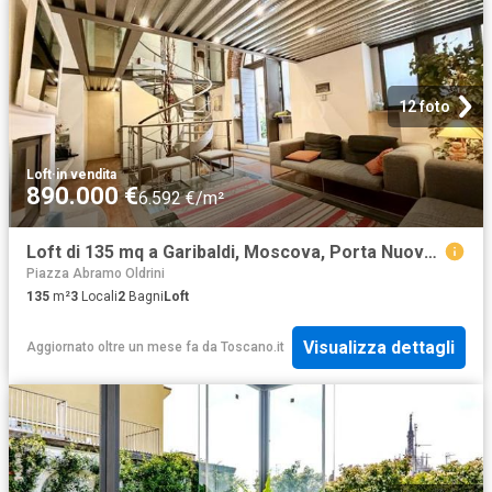
12 foto
Loft
·
in vendita
890.000 €
6.592 €/m²
Loft di 135 mq a Garibaldi, Moscova, Porta Nuova Milano
Piazza Abramo Oldrini
135
m²
3
Locali
2
Bagni
Loft
Visualizza dettagli
Aggiornato oltre un mese fa
da
Toscano.it