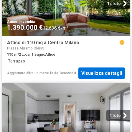
12 foto
Attico
·
in vendita
1.390.000 €
12.636 €/m²
Attico di 110 mq a Centro Milano
Piazza Abramo Oldrini
110
m²
2
Locali
1
Bagno
Attico
·
Terrazzo
Visualizza dettagli
Aggiornato oltre un mese fa
da
Toscano.it
4 foto