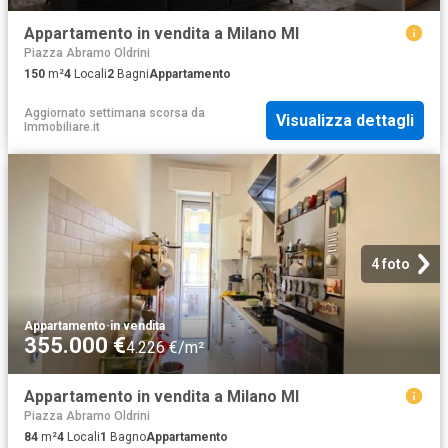
Appartamento in vendita a Milano MI
Piazza Abramo Oldrini
150
m²
4
Locali
2
Bagni
Appartamento
Aggiornato settimana scorsa
da
Visualizza dettagli
Immobiliare.it
4 foto
Appartamento
·
in vendita
355.000 €
4.226 €/m²
Appartamento in vendita a Milano MI
Piazza Abramo Oldrini
84
m²
4
Locali
1
Bagno
Appartamento