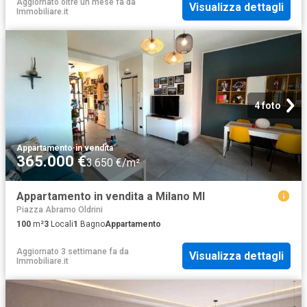
Aggiornato oltre un mese fa
da
Visualizza dettagli
Immobiliare.it
4 foto
Appartamento
·
in vendita
365.000 €
3.650 €/m²
Appartamento in vendita a Milano MI
Piazza Abramo Oldrini
100
m²
3
Locali
1
Bagno
Appartamento
Aggiornato 3 settimane fa
da
Visualizza dettagli
Immobiliare.it