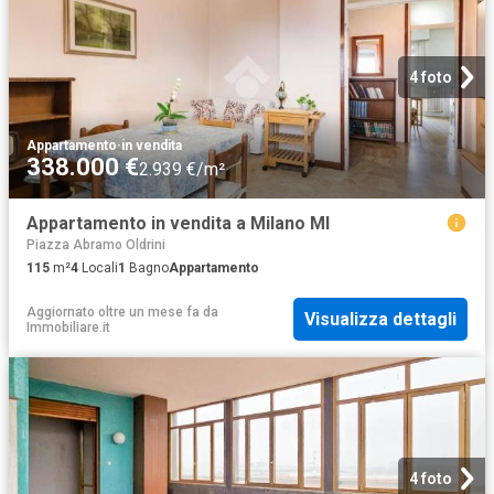
4 foto
Appartamento
·
in vendita
338.000 €
2.939 €/m²
Appartamento in vendita a Milano MI
Piazza Abramo Oldrini
115
m²
4
Locali
1
Bagno
Appartamento
Aggiornato oltre un mese fa
da
Visualizza dettagli
Immobiliare.it
4 foto