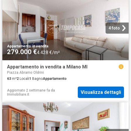
4 foto
Appartamento
·
in vendita
279.000 €
4.428 €/m²
Appartamento in vendita a Milano MI
Piazza Abramo Oldrini
63
m²
2
Locali
1
Bagno
Appartamento
Aggiornato 2 settimane fa
da
Visualizza dettagli
Immobiliare.it