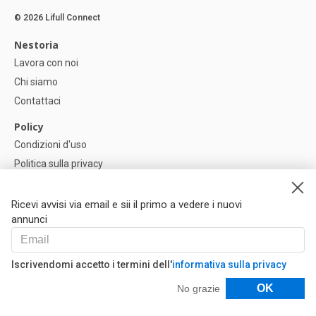
© 2026 Lifull Connect
Nestoria
Lavora con noi
Chi siamo
Contattaci
Policy
Condizioni d'uso
Politica sulla privacy
Política di Cookie
Impostazioni dei cookie
Ricevi avvisi via email e sii il primo a vedere i nuovi
annunci
Help
FAQ
Iscrivendomi accetto i termini dell'
informativa sulla privacy
I Nostri Partner
Filtri
OK
No grazie