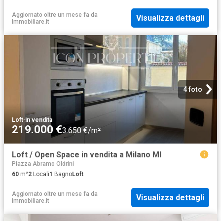
Aggiornato oltre un mese fa
da
Visualizza dettagli
Immobiliare.it
4 foto
Loft
·
in vendita
219.000 €
3.650 €/m²
Loft / Open Space in vendita a Milano MI
Piazza Abramo Oldrini
60
m²
2
Locali
1
Bagno
Loft
Aggiornato oltre un mese fa
da
Visualizza dettagli
Immobiliare.it