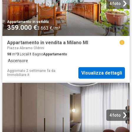
4 foto
Appartamento
·
in vendita
359.000 €
3.663 €/m²
Appartamento in vendita a Milano MI
Piazza Abramo Oldrini
98
m²
3
Locali
1
Bagno
Appartamento
·
Ascensore
Aggiornato 2 settimane fa
da
Visualizza dettagli
Immobiliare.it
4 foto