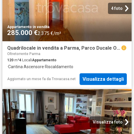
4 foto
Appartamento
·
in vendita
285.000 €
2.375 €/m²
Quadrilocale in vendita a Parma, Parco Ducale Oltretorrente
Oltretorrente Parma
120
m²
4
Locali
Appartamento
·
Cantina
·
Ascensore
·
Riscaldamento
Visualizza dettagli
Aggiornato un mese fa
da
Trovacasa.net
Visualizza foto