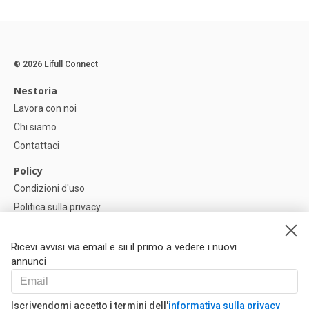
© 2026 Lifull Connect
Nestoria
Lavora con noi
Chi siamo
Contattaci
Policy
Condizioni d'uso
Politica sulla privacy
Política di Cookie
Impostazioni dei cookie
Ricevi avvisi via email e sii il primo a vedere i nuovi
annunci
Help
FAQ
Iscrivendomi accetto i termini dell'
informativa sulla privacy
I Nostri Partner