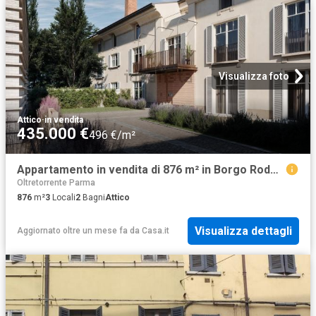
Visualizza foto
Attico
·
in vendita
435.000 €
496 €/m²
Appartamento in vendita di 876 m² in Borgo Rodolfo Tanzi, 9
Oltretorrente Parma
876
m²
3
Locali
2
Bagni
Attico
Visualizza dettagli
Aggiornato oltre un mese fa
da
Casa.it