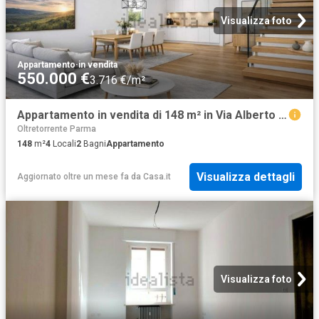
Visualizza foto
Appartamento
·
in vendita
550.000 €
3.716 €/m²
Appartamento in vendita di 148 m² in Via Alberto Pasini
Oltretorrente Parma
148
m²
4
Locali
2
Bagni
Appartamento
Visualizza dettagli
Aggiornato oltre un mese fa
da
Casa.it
Visualizza foto