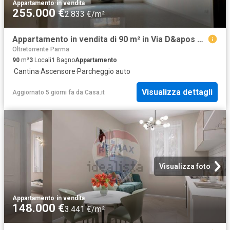
Appartamento
·
in vendita
255.000 €
2.833 €/m²
Appartamento in vendita di 90 m² in Via D&apos AZEGLIO, 29
Oltretorrente Parma
90
m²
3
Locali
1
Bagno
Appartamento
·
Cantina
·
Ascensore
·
Parcheggio auto
Visualizza dettagli
Aggiornato 5 giorni fa
da
Casa.it
Visualizza foto
Appartamento
·
in vendita
148.000 €
3.441 €/m²