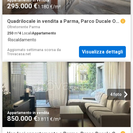
Appartamento
·
in vendita
295.000 €
1.180 €/m²
Quadrilocale in vendita a Parma, Parco Ducale Oltretorrente
Oltretorrente Parma
250
m²
4
Locali
Appartamento
·
Riscaldamento
Aggiornato settimana scorsa
da
Visualizza dettagli
Trovacasa.net
4 foto
Appartamento
·
in vendita
850.000 €
3.811 €/m²