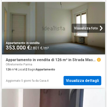
Visualizza foto
Appartamento
·
in vendita
353.000 €
2.801 €/m²
Appartamento in vendita di 126 m² in Strada Massimo D&apos Azeglio, 29
Oltretorrente Parma
126
m²
4
Locali
2
Bagni
Appartamento
Visualizza dettagli
Aggiornato 5 giorni fa
da
Casa.it