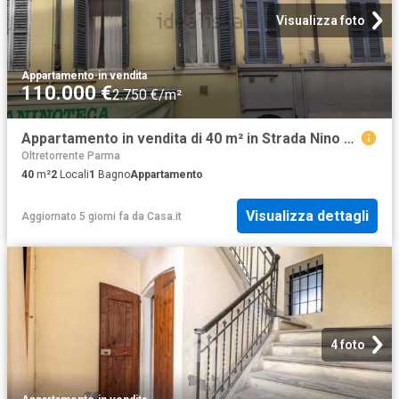
Visualizza foto
Appartamento
·
in vendita
110.000 €
2.750 €/m²
Appartamento in vendita di 40 m² in Strada Nino Bixio, 123
Oltretorrente Parma
40
m²
2
Locali
1
Bagno
Appartamento
Visualizza dettagli
Aggiornato 5 giorni fa
da
Casa.it
4 foto