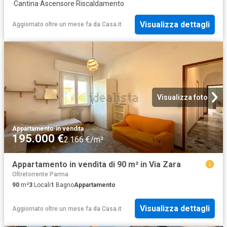
·
Cantina
·
Ascensore
·
Riscaldamento
Visualizza dettagli
Aggiornato oltre un mese fa
da
Casa.it
Visualizza foto
Appartamento
·
in vendita
195.000 €
2.166 €/m²
Appartamento in vendita di 90 m² in Via Zara
Oltretorrente Parma
90
m²
3
Locali
1
Bagno
Appartamento
Visualizza dettagli
Aggiornato oltre un mese fa
da
Casa.it