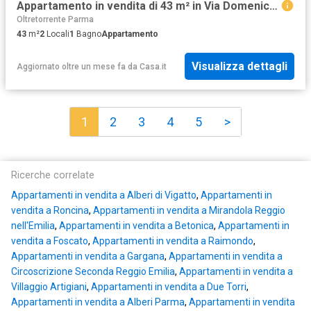
Appartamento in vendita di 43 m² in Via Domenico Galaverna, 4
Oltretorrente Parma
43
m²
2
Locali
1
Bagno
Appartamento
Visualizza dettagli
Aggiornato oltre un mese fa
da
Casa.it
1
2
3
4
5
>
Ricerche correlate
Appartamenti in vendita a Alberi di Vigatto
,
Appartamenti in
vendita a Roncina
,
Appartamenti in vendita a Mirandola Reggio
nell'Emilia
,
Appartamenti in vendita a Betonica
,
Appartamenti in
vendita a Foscato
,
Appartamenti in vendita a Raimondo
,
Appartamenti in vendita a Gargana
,
Appartamenti in vendita a
Circoscrizione Seconda Reggio Emilia
,
Appartamenti in vendita a
Villaggio Artigiani
,
Appartamenti in vendita a Due Torri
,
Appartamenti in vendita a Alberi Parma
,
Appartamenti in vendita