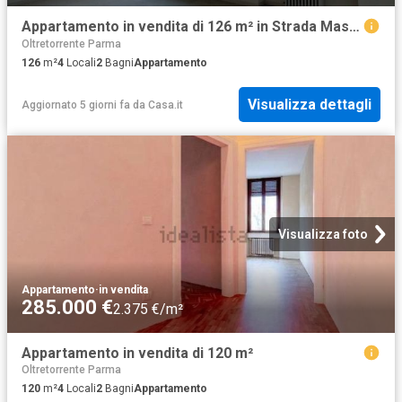
Appartamento in vendita di 126 m² in Strada Massimo D&apos Azeglio, 29
Oltretorrente Parma
126
m²
4
Locali
2
Bagni
Appartamento
Visualizza dettagli
Aggiornato 5 giorni fa
da
Casa.it
Visualizza foto
Appartamento
·
in vendita
285.000 €
2.375 €/m²
Appartamento in vendita di 120 m²
Oltretorrente Parma
120
m²
4
Locali
2
Bagni
Appartamento