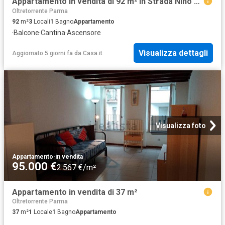
Appartamento in vendita di 92 m² in Strada Nino Bixio
Oltretorrente Parma
92
m²
3
Locali
1
Bagno
Appartamento
·
Balcone
·
Cantina
·
Ascensore
Visualizza dettagli
Aggiornato 5 giorni fa
da
Casa.it
Visualizza foto
Appartamento
·
in vendita
95.000 €
2.567 €/m²
Appartamento in vendita di 37 m²
Oltretorrente Parma
37
m²
1
Locale
1
Bagno
Appartamento