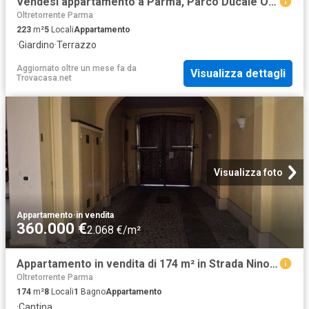
Vendesi appartamento a Parma, Parco Ducale Oltretorrente
Oltretorrente Parma
223
m²
5
Locali
Appartamento
·
Giardino
·
Terrazzo
Aggiornato oltre un mese fa
da
Visualizza dettagli
Trovacasa.net
Visualizza foto
Appartamento
·
in vendita
360.000 €
2.068 €/m²
Appartamento in vendita di 174 m² in Strada Nino Bixio, 41
Oltretorrente Parma
174
m²
8
Locali
1
Bagno
Appartamento
·
Cantina