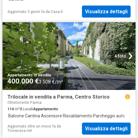
Visualizza dettagli
Aggiornato 3 giorni fa
da
Casa.it
4 foto
Appartamento
·
in vendita
400.000 €
3.508 €/m²
Trilocale in vendita a Parma, Centro Storico
Oltretorrente Parma
114
m²
3
Locali
Appartamento
·
Balcone
·
Cantina
·
Ascensore
·
Riscaldamento
·
Parcheggio auto
Aggiornato oltre un mese fa
da
Visualizza dettagli
Trovacasa.net