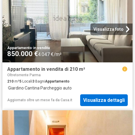
Visualizza foto
Appartamento
·
in vendita
850.000 €
4.047 €/m²
Appartamento in vendita di 210 m²
Oltretorrente Parma
210
m²
5
Locali
3
Bagni
Appartamento
·
Giardino
·
Cantina
·
Parcheggio auto
Visualizza dettagli
Aggiornato oltre un mese fa
da
Casa.it