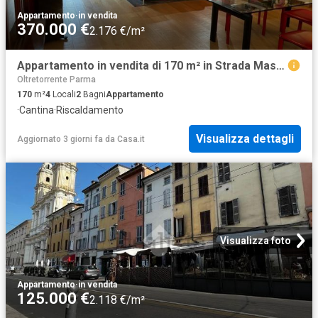
Appartamento
·
in vendita
370.000 €
2.176 €/m²
Appartamento in vendita di 170 m² in Strada Massimo D&apos Azeglio
Oltretorrente Parma
170
m²
4
Locali
2
Bagni
Appartamento
·
Cantina
·
Riscaldamento
Visualizza dettagli
Aggiornato 3 giorni fa
da
Casa.it
Visualizza foto
Appartamento
·
in vendita
125.000 €
2.118 €/m²