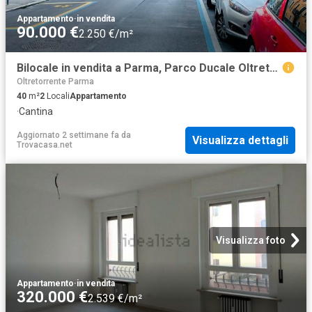
Appartamento
·
in vendita
90.000 €
2.250 €/m²
Bilocale in vendita a Parma, Parco Ducale Oltretorrente
Oltretorrente Parma
40
m²
2
Locali
Appartamento
·
Cantina
Aggiornato 2 settimane fa
da
Visualizza dettagli
Trovacasa.net
Visualizza foto
Appartamento
·
in vendita
320.000 €
2.539 €/m²