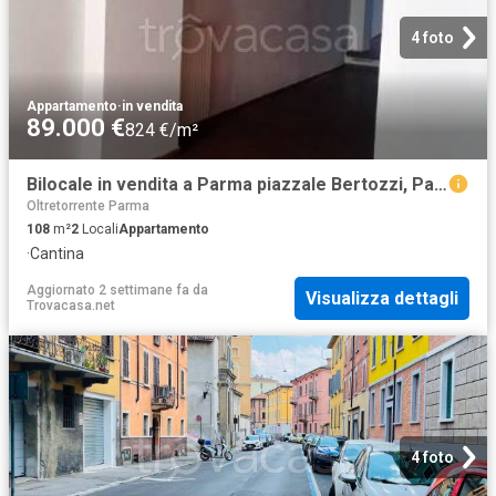
4 foto
Appartamento
·
in vendita
89.000 €
824 €/m²
Bilocale in vendita a Parma piazzale Bertozzi, Parco Ducale Oltretorrente
Oltretorrente Parma
108
m²
2
Locali
Appartamento
·
Cantina
Aggiornato 2 settimane fa
da
Visualizza dettagli
Trovacasa.net
4 foto