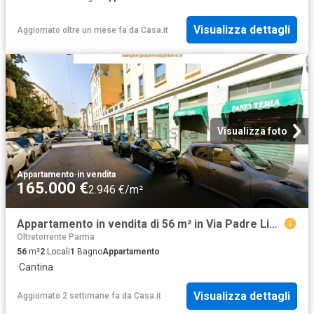
Visualizza dettagli
Aggiornato oltre un mese fa
da
Casa.it
Visualizza foto
Appartamento
·
in vendita
165.000 €
2.946 €/m²
Appartamento in vendita di 56 m² in Via Padre Lino, 2
Oltretorrente Parma
56
m²
2
Locali
1
Bagno
Appartamento
·
Cantina
Visualizza dettagli
Aggiornato 2 settimane fa
da
Casa.it