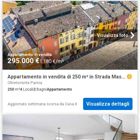
Visualizza foto
Appartamento
·
in vendita
295.000 €
1.180 €/m²
Appartamento in vendita di 250 m² in Strada Massimo D&apos Azeglio, 116
Oltretorrente Parma
250
m²
4
Locali
2
Bagni
Appartamento
Visualizza dettagli
Aggiornato settimana scorsa
da
Casa.it