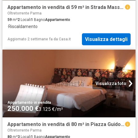
Appartamento in vendita di 59 m² in Strada Massimo D&apos Azeglio, 71
Oltretorrente Parma
59
m²
2
Locali
1
Bagno
Appartamento
·
Riscaldamento
Visualizza dettagli
Aggiornato 2 settimane fa
da
Casa.it
Visualizza foto
Appartamento
·
in vendita
250.000 €
3.125 €/m²
Appartamento in vendita di 80 m² in Piazza Guido Picelli
Oltretorrente Parma
80
m²
3
Locali
1
Bagno
Appartamento