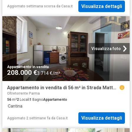
Visualizza dettagli
Aggiornato settimana scorsa
da
Casa.it
Visualizza foto
Appartamento
·
in vendita
208.000 €
3.714 €/m²
Appartamento in vendita di 56 m² in Strada Matteo Renato Imbriani
Oltretorrente Parma
56
m²
2
Locali
1
Bagno
Appartamento
·
Cantina
Visualizza dettagli
Aggiornato 2 settimane fa
da
Casa.it