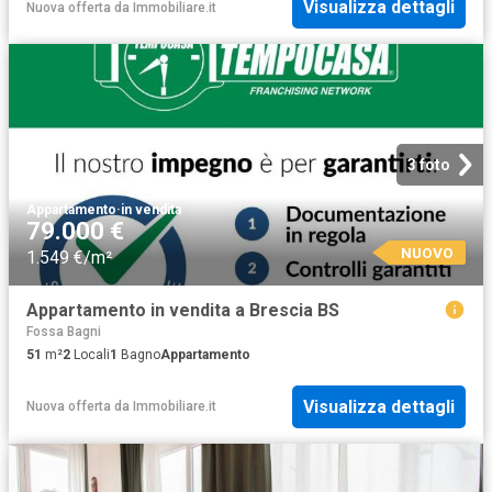
Visualizza dettagli
Nuova offerta
da
Immobiliare.it
3 foto
Appartamento
·
in vendita
79.000 €
NUOVO
1.549 €/m²
Appartamento in vendita a Brescia BS
Fossa Bagni
51
m²
2
Locali
1
Bagno
Appartamento
Visualizza dettagli
Nuova offerta
da
Immobiliare.it