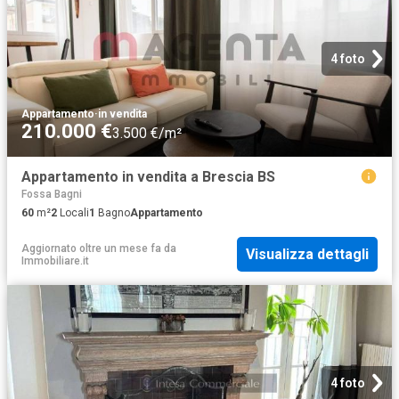
4 foto
Appartamento
·
in vendita
210.000 €
3.500 €/m²
Appartamento in vendita a Brescia BS
Fossa Bagni
60
m²
2
Locali
1
Bagno
Appartamento
Aggiornato oltre un mese fa
da
Visualizza dettagli
Immobiliare.it
4 foto