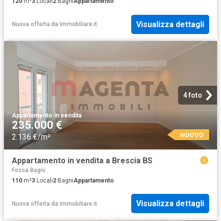
120
m²
3
Locali
2
Bagni
Appartamento
Visualizza dettagli
Nuova offerta
da
Immobiliare.it
4 foto
Appartamento
·
in vendita
235.000 €
NUOVO
2.136 €/m²
Appartamento in vendita a Brescia BS
Fossa Bagni
110
m²
3
Locali
2
Bagni
Appartamento
Visualizza dettagli
Nuova offerta
da
Immobiliare.it