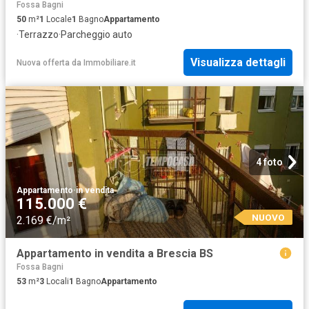
Fossa Bagni
50
m²
1
Locale
1
Bagno
Appartamento
·
Terrazzo
·
Parcheggio auto
Visualizza dettagli
Nuova offerta
da
Immobiliare.it
4 foto
Appartamento
·
in vendita
115.000 €
NUOVO
2.169 €/m²
Appartamento in vendita a Brescia BS
Fossa Bagni
53
m²
3
Locali
1
Bagno
Appartamento