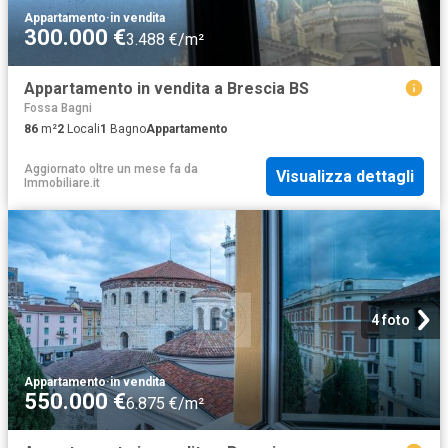
Appartamento
·
in vendita
300.000 €
3.488 €/m²
Appartamento in vendita a Brescia BS
Fossa Bagni
86
m²
2
Locali
1
Bagno
Appartamento
Aggiornato oltre un mese fa
da
Visualizza dettagli
Immobiliare.it
4 foto
Appartamento
·
in vendita
550.000 €
6.875 €/m²