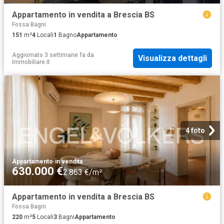
Appartamento in vendita a Brescia BS
Fossa Bagni
151
m²
4
Locali
1
Bagno
Appartamento
Aggiornato 3 settimane fa
da
Visualizza dettagli
Immobiliare.it
4 foto
Appartamento
·
in vendita
630.000 €
2.863 €/m²
Appartamento in vendita a Brescia BS
Fossa Bagni
220
m²
5
Locali
3
Bagni
Appartamento