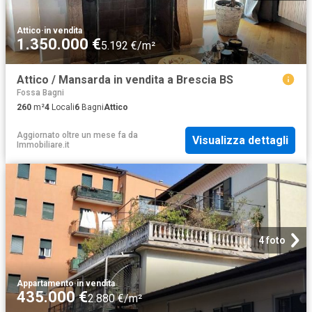
Attico
·
in vendita
1.350.000 €
5.192 €/m²
Attico / Mansarda in vendita a Brescia BS
Fossa Bagni
260
m²
4
Locali
6
Bagni
Attico
Aggiornato oltre un mese fa
da
Visualizza dettagli
Immobiliare.it
4 foto
Appartamento
·
in vendita
435.000 €
2.880 €/m²