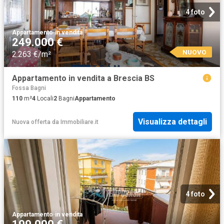
4 foto
Appartamento
·
in vendita
249.000 €
NUOVO
2.263 €/m²
Appartamento in vendita a Brescia BS
Fossa Bagni
110
m²
4
Locali
2
Bagni
Appartamento
Visualizza dettagli
Nuova offerta
da
Immobiliare.it
4 foto
Appartamento
·
in vendita