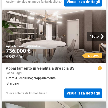
Visualizza dettagli
Aggiornato oltre un mese fa
da
idealista.it
4 foto
Appartamento
·
in vendita
736.000 €
NUOVO
4.842 €/m²
Appartamento in vendita a Brescia BS
Fossa Bagni
152
m²
4
Locali
3
Bagni
Appartamento
·
Giardino
Visualizza dettagli
Nuova offerta
da
Immobiliare.it