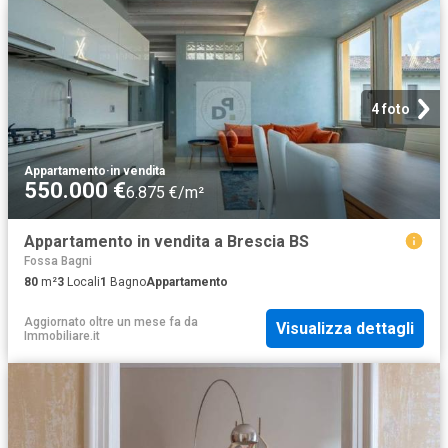
4 foto
Appartamento
·
in vendita
550.000 €
6.875 €/m²
Appartamento in vendita a Brescia BS
Fossa Bagni
80
m²
3
Locali
1
Bagno
Appartamento
Aggiornato oltre un mese fa
da
Visualizza dettagli
Immobiliare.it