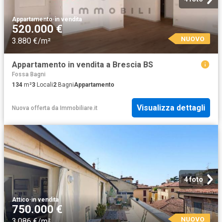
Appartamento
·
in vendita
520.000 €
NUOVO
3.880 €/m²
Appartamento in vendita a Brescia BS
Fossa Bagni
134
m²
3
Locali
2
Bagni
Appartamento
Visualizza dettagli
Nuova offerta
da
Immobiliare.it
4 foto
Attico
·
in vendita
750.000 €
NUOVO
3.086 €/m²