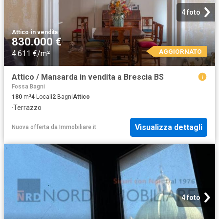
4 foto
Attico
·
in vendita
830.000 €
AGGIORNATO
4.611 €/m²
Attico / Mansarda in vendita a Brescia BS
Fossa Bagni
180
m²
4
Locali
2
Bagni
Attico
·
Terrazzo
Visualizza dettagli
Nuova offerta
da
Immobiliare.it
4 foto