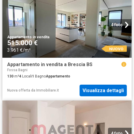
4 foto
Appartamento
·
in vendita
515.000 €
NUOVO
3.961 €/m²
Appartamento in vendita a Brescia BS
Fossa Bagni
130
m²
4
Locali
1
Bagno
Appartamento
Visualizza dettagli
Nuova offerta
da
Immobiliare.it
4 foto