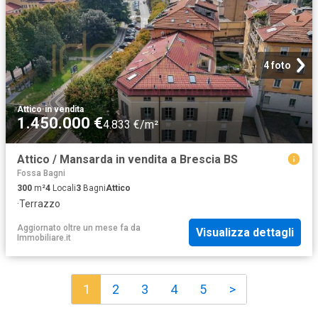
4 foto
Attico
·
in vendita
1.450.000 €
4.833 €/m²
Attico / Mansarda in vendita a Brescia BS
Fossa Bagni
300
m²
4
Locali
3
Bagni
Attico
·
Terrazzo
Aggiornato oltre un mese fa
da
Visualizza dettagli
Immobiliare.it
1
2
3
4
5
>