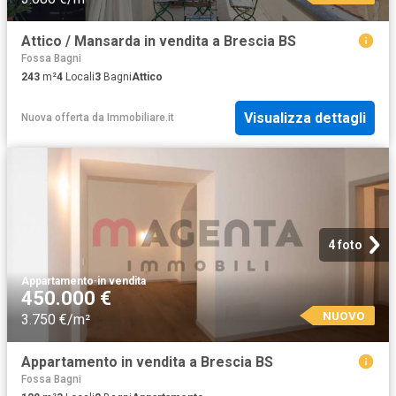
Attico / Mansarda in vendita a Brescia BS
Fossa Bagni
243
m²
4
Locali
3
Bagni
Attico
Visualizza dettagli
Nuova offerta
da
Immobiliare.it
4 foto
Appartamento
·
in vendita
450.000 €
NUOVO
3.750 €/m²
Appartamento in vendita a Brescia BS
Fossa Bagni