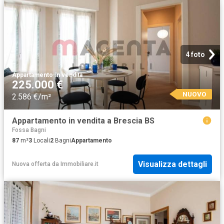
4 foto
Appartamento
·
in vendita
225.000 €
NUOVO
2.586 €/m²
Appartamento in vendita a Brescia BS
Fossa Bagni
87
m²
3
Locali
2
Bagni
Appartamento
Visualizza dettagli
Nuova offerta
da
Immobiliare.it