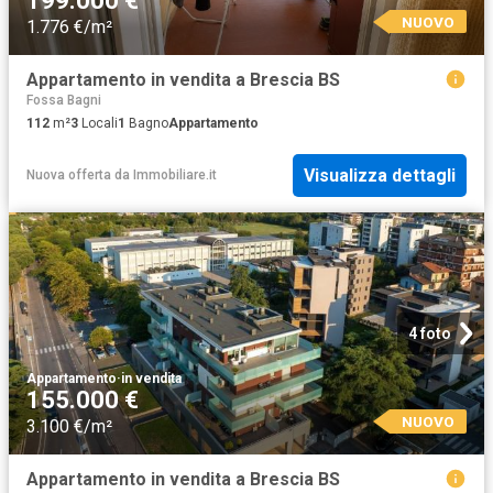
199.000 €
NUOVO
1.776 €/m²
Appartamento in vendita a Brescia BS
Fossa Bagni
112
m²
3
Locali
1
Bagno
Appartamento
Visualizza dettagli
Nuova offerta
da
Immobiliare.it
4 foto
Appartamento
·
in vendita
155.000 €
NUOVO
3.100 €/m²
Appartamento in vendita a Brescia BS