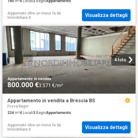
180
m²
4
Locali
2
Bagni
Appartamento
Aggiornato oltre un mese fa
da
Visualizza dettagli
Immobiliare.it
4 foto
Appartamento
·
in vendita
800.000 €
3.571 €/m²
Appartamento in vendita a Brescia BS
Fossa Bagni
224
m²
4
Locali
3
Bagni
Appartamento
Aggiornato oltre un mese fa
da
Visualizza dettagli
Immobiliare.it