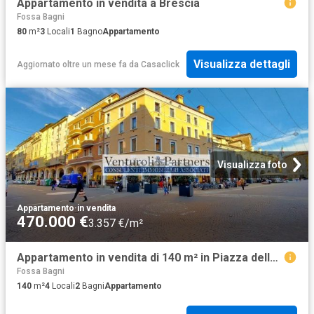
Appartamento in vendita a Brescia
Fossa Bagni
80
m²
3
Locali
1
Bagno
Appartamento
Visualizza dettagli
Aggiornato oltre un mese fa
da
Casaclick
Visualizza foto
Appartamento
·
in vendita
470.000 €
3.357 €/m²
Appartamento in vendita di 140 m² in Piazza della Vittoria
Fossa Bagni
140
m²
4
Locali
2
Bagni
Appartamento