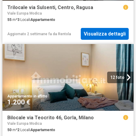
Trilocale via Sulsenti, Centro, Ragusa
Viale Europa Modica
55
m²
3
Locali
Appartamento
Visualizza dettagli
Aggiornato 2 settimane fa
da
Rentola
12 foto
Appartamento
·
in affitto
1.200 €
Bilocale via Teocrito 46, Gorla, Milano
Viale Europa Modica
50
m²
2
Locali
Appartamento