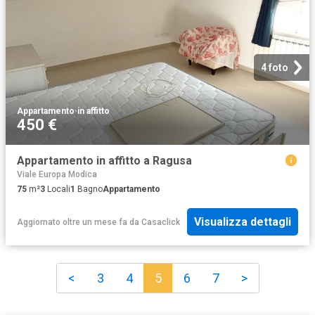
4 foto
Appartamento
·
in affitto
450 €
Appartamento in affitto a Ragusa
Viale Europa Modica
75
m²
3
Locali
1
Bagno
Appartamento
Visualizza dettagli
Aggiornato oltre un mese fa
da
Casaclick
<
3
4
5
6
7
>