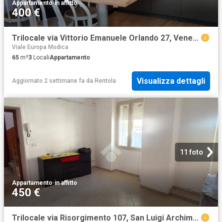
Appartamento
·
in affitto
400 €
Trilocale via Vittorio Emanuele Orlando 27, Venetico Marina, Venetico
Viale Europa Modica
65
m²
3
Locali
Appartamento
Visualizza dettagli
Aggiornato 2 settimane fa
da
Rentola
11 foto
Appartamento
·
in affitto
450 €
Trilocale via Risorgimento 107, San Luigi Archimede, Ragusa