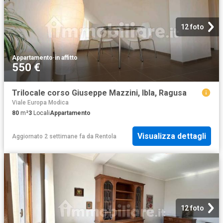
12 foto
Appartamento
·
in affitto
550 €
Trilocale corso Giuseppe Mazzini, Ibla, Ragusa
Viale Europa Modica
80
m²
3
Locali
Appartamento
Visualizza dettagli
Aggiornato 2 settimane fa
da
Rentola
12 foto