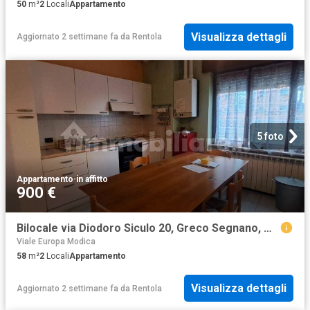
50
m²
2
Locali
Appartamento
Visualizza dettagli
Aggiornato 2 settimane fa
da
Rentola
5 foto
Appartamento
·
in affitto
900 €
Bilocale via Diodoro Siculo 20, Greco Segnano, Milano
Viale Europa Modica
58
m²
2
Locali
Appartamento
Visualizza dettagli
Aggiornato 2 settimane fa
da
Rentola