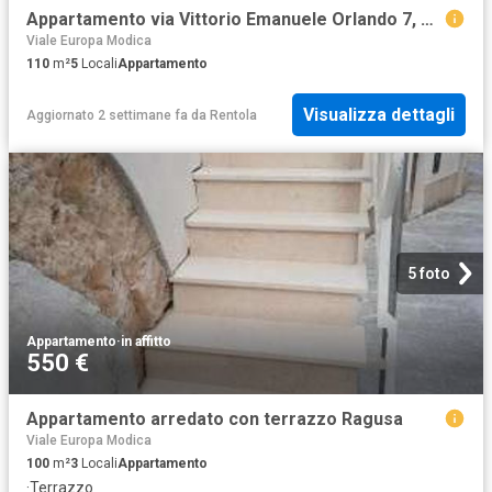
Appartamento via Vittorio Emanuele Orlando 7, Rovezzano, Firenze
Viale Europa Modica
110
m²
5
Locali
Appartamento
Visualizza dettagli
Aggiornato 2 settimane fa
da
Rentola
5 foto
Appartamento
·
in affitto
550 €
Appartamento arredato con terrazzo Ragusa
Viale Europa Modica
100
m²
3
Locali
Appartamento
·
Terrazzo