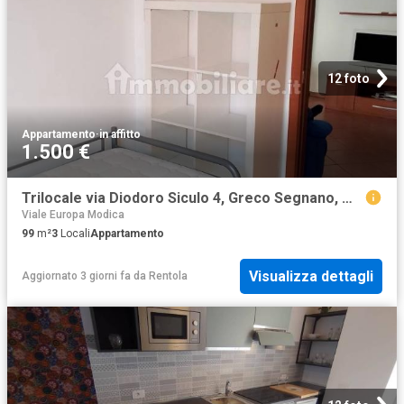
12 foto
Appartamento
·
in affitto
1.500 €
Trilocale via Diodoro Siculo 4, Greco Segnano, Milano
Viale Europa Modica
99
m²
3
Locali
Appartamento
Visualizza dettagli
Aggiornato 3 giorni fa
da
Rentola