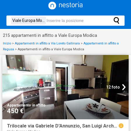
215 appartamenti in affitto a Viale Europa Modica
Inizio
>
Appartamenti in affitto a Via Loreto Gallinara
>
Appartamenti in affitto a
Ragusa
>
Appartamenti in affitto a Viale Europa Modica
12 foto
Appartamento
·
in affitto
450 €
Trilocale via Gabriele D'Annunzio, San Luigi Archimede, Ragusa