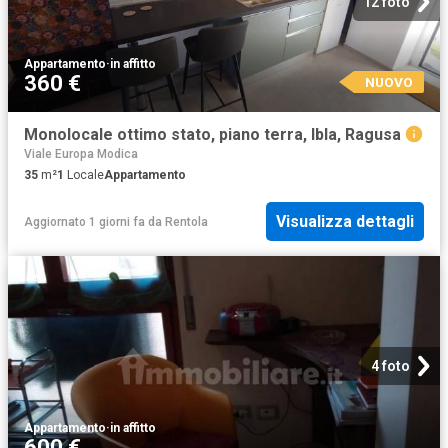
12 foto
Appartamento
·
in affitto
360 €
NUOVO
Monolocale ottimo stato, piano terra, Ibla, Ragusa
Viale Europa Modica
35
m²
1
Locale
Appartamento
Visualizza dettagli
Aggiornato 1 giorni fa
da
Rentola
4 foto
Appartamento
·
in affitto
600 €