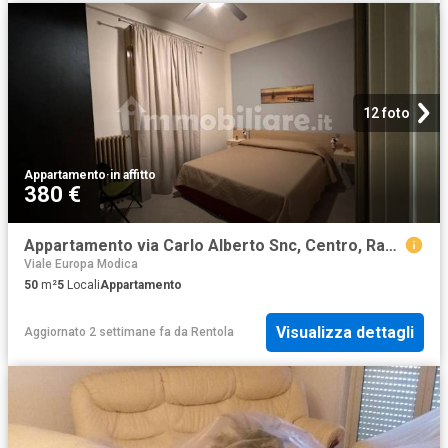
12 foto
Appartamento
·
in affitto
380 €
Appartamento via Carlo Alberto Snc, Centro, Ragusa
Viale Europa Modica
50
m²
5
Locali
Appartamento
Visualizza dettagli
Aggiornato 2 settimane fa
da
Rentola