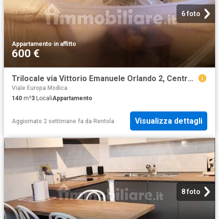
6 foto
Appartamento
·
in affitto
600 €
Trilocale via Vittorio Emanuele Orlando 2, Centro, Milazzo
Viale Europa Modica
140
m²
3
Locali
Appartamento
Visualizza dettagli
Aggiornato 2 settimane fa
da
Rentola
8 foto