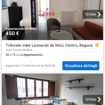
12 foto
Appartamento
·
in affitto
450 €
Trilocale viale Leonardo da Vinci, Centro, Ragusa
Viale Europa Modica
65
m²
3
Locali
Appartamento
Visualizza dettagli
Aggiornato 2 settimane fa
da
Rentola
12 foto