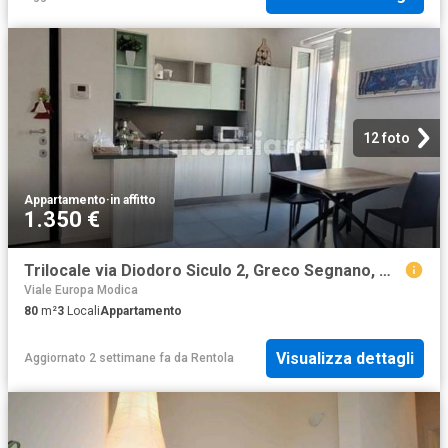
12 foto
Appartamento
·
in affitto
1.350 €
Trilocale via Diodoro Siculo 2, Greco Segnano, Milano
Viale Europa Modica
80
m²
3
Locali
Appartamento
Visualizza dettagli
Aggiornato 2 settimane fa
da
Rentola