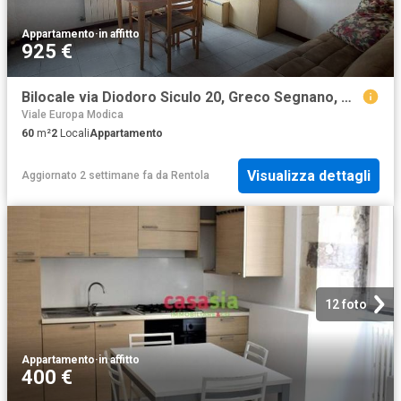
Appartamento
·
in affitto
925 €
Bilocale via Diodoro Siculo 20, Greco Segnano, Milano
Viale Europa Modica
60
m²
2
Locali
Appartamento
Visualizza dettagli
Aggiornato 2 settimane fa
da
Rentola
12 foto
Appartamento
·
in affitto
400 €