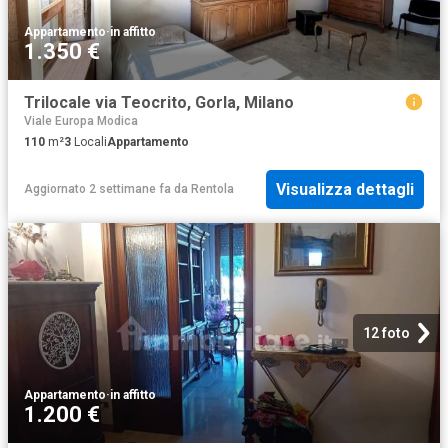
Appartamento
·
in affitto
1.350 €
Trilocale via Teocrito, Gorla, Milano
Viale Europa Modica
110
m²
3
Locali
Appartamento
Visualizza dettagli
Aggiornato 2 settimane fa
da
Rentola
12 foto
Appartamento
·
in affitto
1.200 €