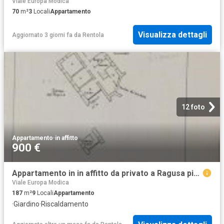
Viale Europa Modica
70
m²
3
Locali
Appartamento
Visualizza dettagli
Aggiornato 3 giorni fa
da
Rentola
12 foto
Appartamento
·
in affitto
900 €
Appartamento in in affitto da privato a Ragusa piazza del Popolo, 1, giardino, da privato, riscaldamento autonomo TrovaCasa
Viale Europa Modica
187
m²
9
Locali
Appartamento
·
Giardino
·
Riscaldamento