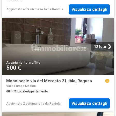
Visualizza dettagli
Aggiornato oltre un mese fa
da
Rentola
12 foto
Appartamento
·
in affitto
500 €
Monolocale via del Mercato 21, Ibla, Ragusa
Viale Europa Modica
60
m²
1
Locale
Appartamento
Visualizza dettagli
Aggiornato 2 settimane fa
da
Rentola