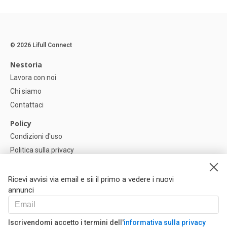
© 2026 Lifull Connect
Nestoria
Lavora con noi
Chi siamo
Contattaci
Policy
Condizioni d'uso
Politica sulla privacy
Política di Cookie
Impostazioni dei cookie
Ricevi avvisi via email e sii il primo a vedere i nuovi
annunci
Help
FAQ
Iscrivendomi accetto i termini dell'
informativa sulla privacy
I Nostri Partner