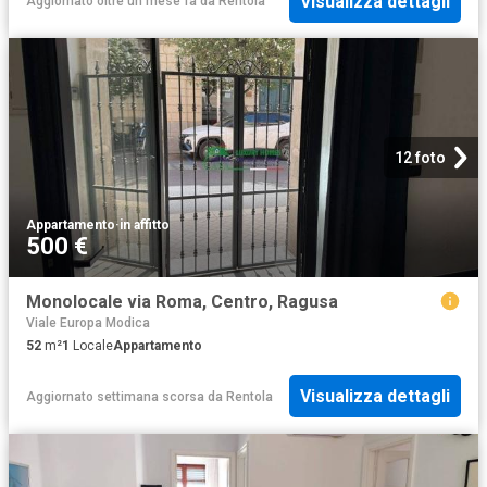
Visualizza dettagli
Aggiornato oltre un mese fa
da
Rentola
12 foto
Appartamento
·
in affitto
500 €
Monolocale via Roma, Centro, Ragusa
Viale Europa Modica
52
m²
1
Locale
Appartamento
Visualizza dettagli
Aggiornato settimana scorsa
da
Rentola