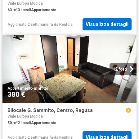
Viale Europa Modica
63
m²
3
Locali
Appartamento
Visualizza dettagli
Aggiornato 2 settimane fa
da
Rentola
12 foto
Appartamento
·
in affitto
380 €
Bilocale G. Sammito, Centro, Ragusa
Viale Europa Modica
50
m²
2
Locali
Appartamento
Visualizza dettagli
Aggiornato 2 settimane fa
da
Rentola