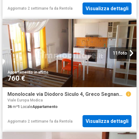
Visualizza dettagli
Aggiornato 2 settimane fa
da
Rentola
11 foto
Appartamento
·
in affitto
760 €
Monolocale via Diodoro Siculo 4, Greco Segnano, Milano
Viale Europa Modica
36
m²
1
Locale
Appartamento
Visualizza dettagli
Aggiornato 2 settimane fa
da
Rentola