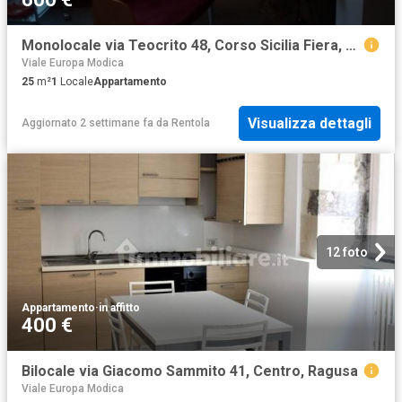
Monolocale via Teocrito 48, Corso Sicilia Fiera, Catania
Viale Europa Modica
25
m²
1
Locale
Appartamento
Visualizza dettagli
Aggiornato 2 settimane fa
da
Rentola
12 foto
Appartamento
·
in affitto
400 €
Bilocale via Giacomo Sammito 41, Centro, Ragusa
Viale Europa Modica