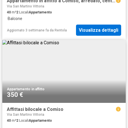
Appartamento in affitto a Comiso, arredato, centrale, balcone TrovaCasa
Via San Martino Vittoria
40
m²
2
Locali
Appartamento
·
Balcone
Visualizza dettagli
Aggiornato 3 settimane fa
da
Rentola
Appartamento
·
in affitto
350 €
Affittasi bilocale a Comiso
Via San Martino Vittoria
40
m²
2
Locali
Appartamento