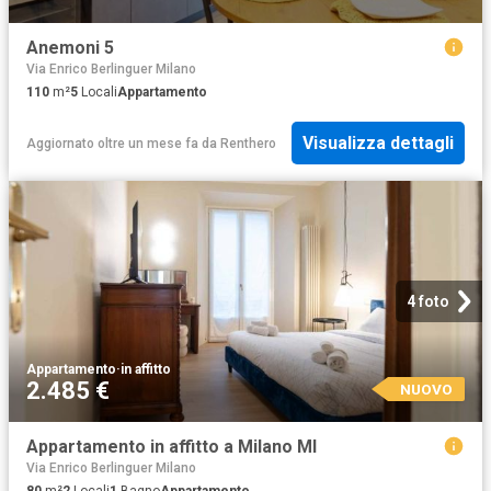
Anemoni 5
Via Enrico Berlinguer Milano
110
m²
5
Locali
Appartamento
Visualizza dettagli
Aggiornato oltre un mese fa
da
Renthero
4 foto
Appartamento
·
in affitto
2.485 €
NUOVO
Appartamento in affitto a Milano MI
Via Enrico Berlinguer Milano
80
m²
2
Locali
1
Bagno
Appartamento