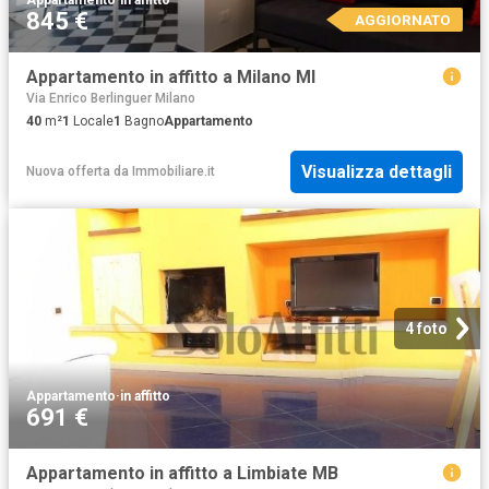
845 €
AGGIORNATO
Appartamento in affitto a Milano MI
Via Enrico Berlinguer Milano
40
m²
1
Locale
1
Bagno
Appartamento
Visualizza dettagli
Nuova offerta
da
Immobiliare.it
4 foto
Appartamento
·
in affitto
691 €
Appartamento in affitto a Limbiate MB