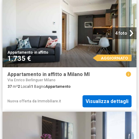
4 foto
Appartamento
·
in affitto
1.735 €
AGGIORNATO
Appartamento in affitto a Milano MI
Via Enrico Berlinguer Milano
37
m²
2
Locali
1
Bagno
Appartamento
Visualizza dettagli
Nuova offerta
da
Immobiliare.it