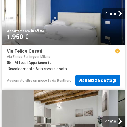
4 foto
Appartamento
·
in affitto
1.950 €
Via Felice Casati
Via Enrico Berlinguer Milano
50
m²
4
Locali
Appartamento
·
Riscaldamento
·
Aria condizionata
Visualizza dettagli
Aggiornato oltre un mese fa
da
Renthero
4 foto