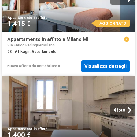
Appartamento
·
in affitto
1.415 €
AGGIORNATO
Appartamento in affitto a Milano MI
Via Enrico Berlinguer Milano
28
m²
1
Bagno
Appartamento
Visualizza dettagli
Nuova offerta
da
Immobiliare.it
4 foto
Appartamento
·
in affitto
1.400 €