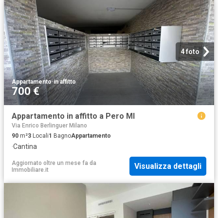
4 foto
Appartamento
·
in affitto
700 €
Appartamento in affitto a Pero MI
Via Enrico Berlinguer Milano
90
m²
3
Locali
1
Bagno
Appartamento
·
Cantina
Aggiornato oltre un mese fa
da
Visualizza dettagli
Immobiliare.it