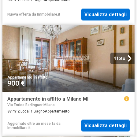
68
m²
2
Locali
1
Bagno
Appartamento
Visualizza dettagli
Nuova offerta
da
Immobiliare.it
4 foto
Appartamento
·
in affitto
900 €
Appartamento in affitto a Milano MI
Via Enrico Berlinguer Milano
87
m²
2
Locali
1
Bagno
Appartamento
Aggiornato oltre un mese fa
da
Visualizza dettagli
Immobiliare.it