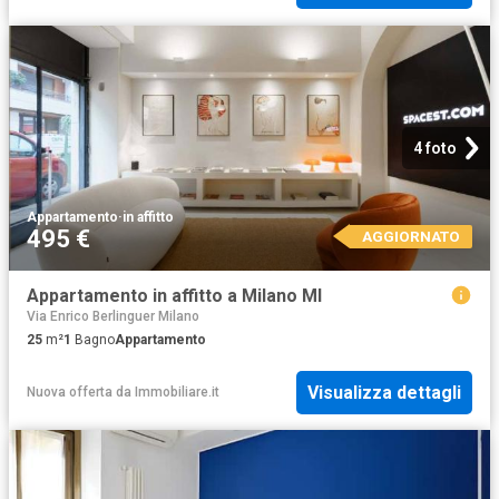
4 foto
Appartamento
·
in affitto
495 €
AGGIORNATO
Appartamento in affitto a Milano MI
Via Enrico Berlinguer Milano
25
m²
1
Bagno
Appartamento
Visualizza dettagli
Nuova offerta
da
Immobiliare.it