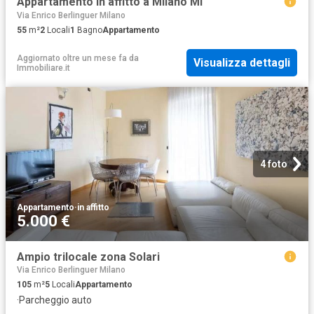
Appartamento in affitto a Milano MI
Via Enrico Berlinguer Milano
55
m²
2
Locali
1
Bagno
Appartamento
Aggiornato oltre un mese fa
da
Visualizza dettagli
Immobiliare.it
4 foto
Appartamento
·
in affitto
5.000 €
Ampio trilocale zona Solari
Via Enrico Berlinguer Milano
105
m²
5
Locali
Appartamento
·
Parcheggio auto