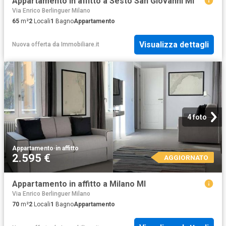
Appartamento in affitto a Sesto San Giovanni MI
Via Enrico Berlinguer Milano
65
m²
2
Locali
1
Bagno
Appartamento
Visualizza dettagli
Nuova offerta
da
Immobiliare.it
4 foto
Appartamento
·
in affitto
2.595 €
AGGIORNATO
Appartamento in affitto a Milano MI
Via Enrico Berlinguer Milano
70
m²
2
Locali
1
Bagno
Appartamento