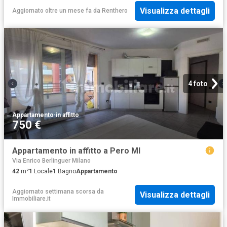
Visualizza dettagli
Aggiornato oltre un mese fa
da
Renthero
4 foto
Appartamento
·
in affitto
750 €
Appartamento in affitto a Pero MI
Via Enrico Berlinguer Milano
42
m²
1
Locale
1
Bagno
Appartamento
Aggiornato settimana scorsa
da
Visualizza dettagli
Immobiliare.it