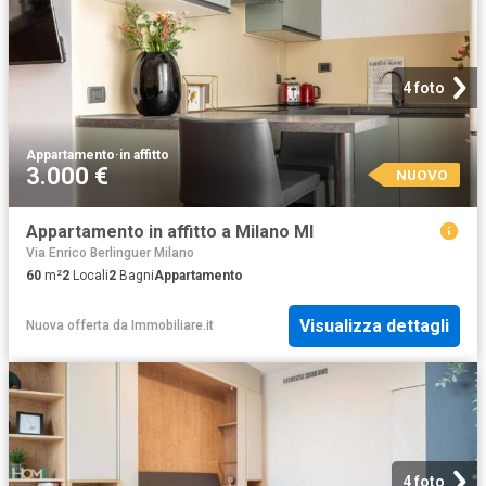
4 foto
Appartamento
·
in affitto
3.000 €
NUOVO
Appartamento in affitto a Milano MI
Via Enrico Berlinguer Milano
60
m²
2
Locali
2
Bagni
Appartamento
Visualizza dettagli
Nuova offerta
da
Immobiliare.it
4 foto