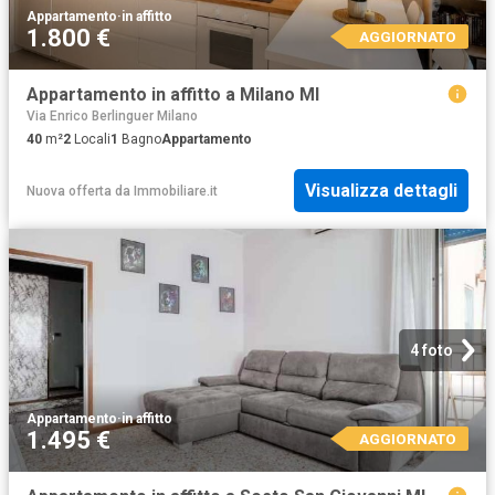
Appartamento
·
in affitto
1.800 €
AGGIORNATO
Appartamento in affitto a Milano MI
Via Enrico Berlinguer Milano
40
m²
2
Locali
1
Bagno
Appartamento
Visualizza dettagli
Nuova offerta
da
Immobiliare.it
4 foto
Appartamento
·
in affitto
1.495 €
AGGIORNATO