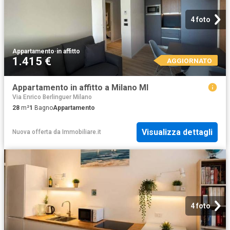
4 foto
Appartamento
·
in affitto
1.415 €
AGGIORNATO
Appartamento in affitto a Milano MI
Via Enrico Berlinguer Milano
28
m²
1
Bagno
Appartamento
Visualizza dettagli
Nuova offerta
da
Immobiliare.it
4 foto