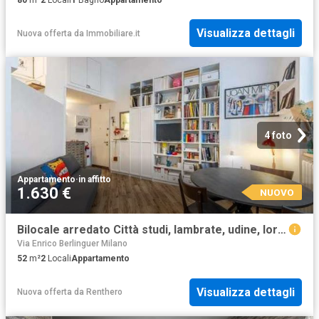
Visualizza dettagli
Nuova offerta
da
Immobiliare.it
4 foto
Appartamento
·
in affitto
1.630 €
NUOVO
Bilocale arredato Città studi, lambrate, udine, loreto
Via Enrico Berlinguer Milano
52
m²
2
Locali
Appartamento
Visualizza dettagli
Nuova offerta
da
Renthero