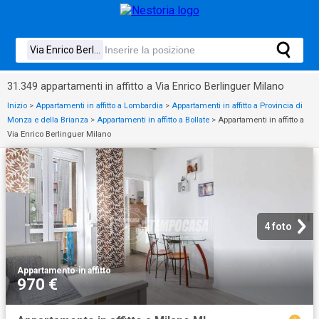
31.349 appartamenti in affitto a Via Enrico Berlinguer Milano
Inizio
>
Appartamenti in affitto a Lombardia
>
Appartamenti in affitto a Provincia di
Monza e della Brianza
>
Appartamenti in affitto a Bollate
>
Appartamenti in affitto a
Via Enrico Berlinguer Milano
4 foto
Appartamento
·
in affitto
970 €