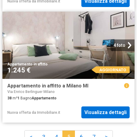
Visualizza dettagli
Nuova offerta
da
Immobiliare.it
4 foto
Appartamento
·
in affitto
1.245 €
AGGIORNATO
Appartamento in affitto a Milano MI
Via Enrico Berlinguer Milano
38
m²
1
Bagno
Appartamento
Visualizza dettagli
Nuova offerta
da
Immobiliare.it
<
3
4
5
6
7
>