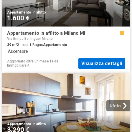
Appartamento
·
in affitto
1.600 €
Appartamento in affitto a Milano MI
Via Enrico Berlinguer Milano
39
m²
2
Locali
1
Bagno
Appartamento
·
Ascensore
Aggiornato oltre un mese fa
da
Visualizza dettagli
Immobiliare.it
4 foto
Appartamento
·
in affitto
3.290 €