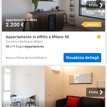
4 foto
Appartamento
·
in affitto
2.200 €
NUOVO
Appartamento in affitto a Milano MI
Via Enrico Berlinguer Milano
40
m²
1
Bagno
Appartamento
Visualizza dettagli
Nuova offerta
da
Immobiliare.it
4 foto
Appartamento
·
in affitto