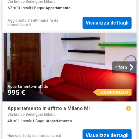
Via Enrico Berlinguer Milano
67
m²
3
Locali
1
Bagno
Appartamento
Aggiornato 3 settimane fa
da
Visualizza dettagli
Immobiliare.it
4 foto
Appartamento
·
in affitto
995 €
AGGIORNATO
Appartamento in affitto a Milano MI
Via Enrico Berlinguer Milano
48
m²
1
Locale
1
Bagno
Appartamento
Visualizza dettagli
Nuova offerta
da
Immobiliare.it