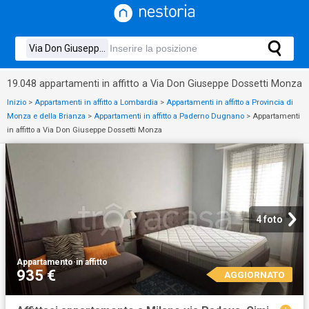
19.048 appartamenti in affitto a Via Don Giuseppe Dossetti Monza
Inizio
>
Appartamenti in affitto a Lombardia
>
Appartamenti in affitto a Provincia di
Monza e della Brianza
>
Appartamenti in affitto a Paderno Dugnano
>
Appartamenti
in affitto a Via Don Giuseppe Dossetti Monza
4 foto
Appartamento
·
in affitto
935 €
AGGIORNATO