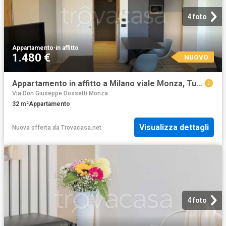
4 foto
Appartamento
·
in affitto
1.480 €
NUOVO
Appartamento in affitto a Milano viale Monza, Turro
Via Don Giuseppe Dossetti Monza
32
m²
Appartamento
Visualizza dettagli
Nuova offerta
da
Trovacasa.net
4 foto