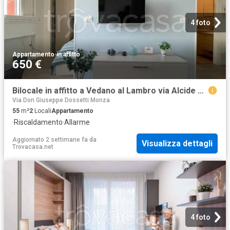
4 foto
Appartamento
·
in affitto
650 €
Bilocale in affitto a Vedano al Lambro via Alcide De Gasperi
Via Don Giuseppe Dossetti Monza
55
m²
2
Locali
Appartamento
·
Riscaldamento
·
Allarme
Aggiornato 2 settimane fa
da
Visualizza dettagli
Trovacasa.net
4 foto