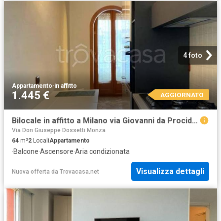
4 foto
Appartamento
·
in affitto
1.445 €
AGGIORNATO
Bilocale in affitto a Milano via Giovanni da Procida, Sempione Fiera Milanocity
Via Don Giuseppe Dossetti Monza
64
m²
2
Locali
Appartamento
·
Balcone
·
Ascensore
·
Aria condizionata
Visualizza dettagli
Nuova offerta
da
Trovacasa.net