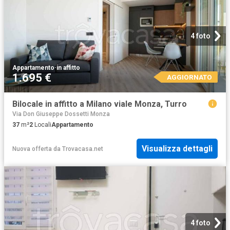
4 foto
Appartamento
·
in affitto
1.695 €
AGGIORNATO
Bilocale in affitto a Milano viale Monza, Turro
Via Don Giuseppe Dossetti Monza
37
m²
2
Locali
Appartamento
Visualizza dettagli
Nuova offerta
da
Trovacasa.net
4 foto