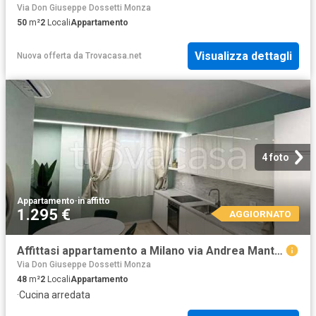
Via Don Giuseppe Dossetti Monza
50
m²
2
Locali
Appartamento
Visualizza dettagli
Nuova offerta
da
Trovacasa.net
4 foto
Appartamento
·
in affitto
1.295 €
AGGIORNATO
Affittasi appartamento a Milano via Andrea Mantegna, Sempione Fiera Milanocity
Via Don Giuseppe Dossetti Monza
48
m²
2
Locali
Appartamento
·
Cucina arredata