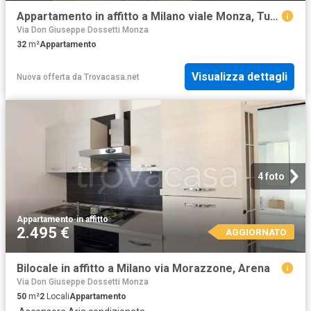
Appartamento in affitto a Milano viale Monza, Turro
Via Don Giuseppe Dossetti Monza
32
m²
Appartamento
Visualizza dettagli
Nuova offerta
da
Trovacasa.net
4 foto
Appartamento
·
in affitto
2.495 €
AGGIORNATO
Bilocale in affitto a Milano via Morazzone, Arena
Via Don Giuseppe Dossetti Monza
50
m²
2
Locali
Appartamento