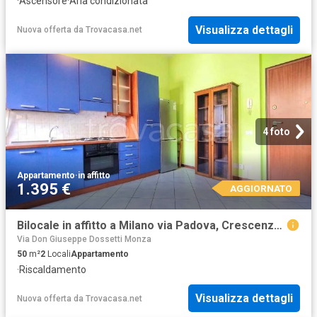
·
Ascensore
·
Aria condizionata
Visualizza dettagli
Nuova offerta
da
Trovacasa.net
4 foto
Appartamento
·
in affitto
1.395 €
AGGIORNATO
Bilocale in affitto a Milano via Padova, Crescenzago
Via Don Giuseppe Dossetti Monza
50
m²
2
Locali
Appartamento
·
Riscaldamento
Visualizza dettagli
Nuova offerta
da
Trovacasa.net