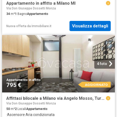
Appartamento in affitto a Milano MI
Via Don Giuseppe Dossetti Monza
34
m²
1
Bagno
Appartamento
Visualizza dettagli
Nuova offerta
da
Immobiliare.it
4 foto
Appartamento
·
in affitto
795 €
AGGIORNATO
Affittasi bilocale a Milano via Angelo Mosso, Turro
Via Don Giuseppe Dossetti Monza
50
m²
2
Locali
Appartamento
·
Ascensore
·
Aria condizionata