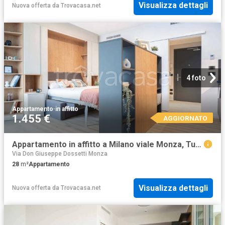
Visualizza dettagli
Nuova offerta
da
Trovacasa.net
4 foto
Appartamento
·
in affitto
1.455 €
AGGIORNATO
Appartamento in affitto a Milano viale Monza, Turro
Via Don Giuseppe Dossetti Monza
28
m²
Appartamento
Visualizza dettagli
Nuova offerta
da
Trovacasa.net