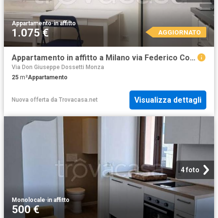
Appartamento
·
in affitto
1.075 €
AGGIORNATO
Appartamento in affitto a Milano via Federico Confalonieri, Isola
Via Don Giuseppe Dossetti Monza
25
m²
Appartamento
Visualizza dettagli
Nuova offerta
da
Trovacasa.net
4 foto
Monolocale
·
in affitto
500 €