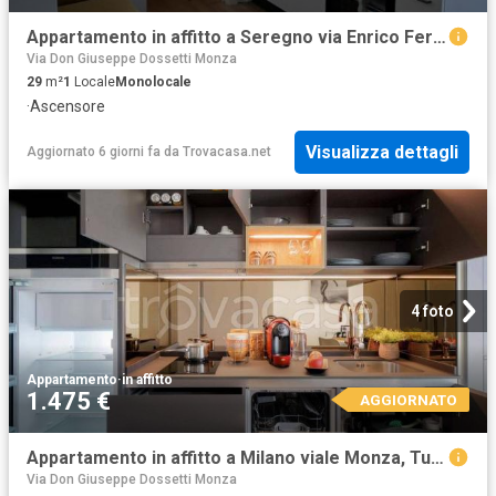
Appartamento in affitto a Seregno via Enrico Fermi, 4, Sant'Ambrogio
Via Don Giuseppe Dossetti Monza
29
m²
1
Locale
Monolocale
·
Ascensore
Visualizza dettagli
Aggiornato 6 giorni fa
da
Trovacasa.net
4 foto
Appartamento
·
in affitto
1.475 €
AGGIORNATO
Appartamento in affitto a Milano viale Monza, Turro
Via Don Giuseppe Dossetti Monza