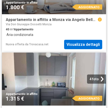
Appartamento
·
in affitto
1.800 €
AGGIORNATO
Appartamento in affitto a Monza via Angelo Bellani, Centro Storico
Via Don Giuseppe Dossetti Monza
40
m²
Appartamento
·
Aria condizionata
Visualizza dettagli
Nuova offerta
da
Trovacasa.net
4 foto
Appartamento
·
in affitto
1.315 €
AGGIORNATO