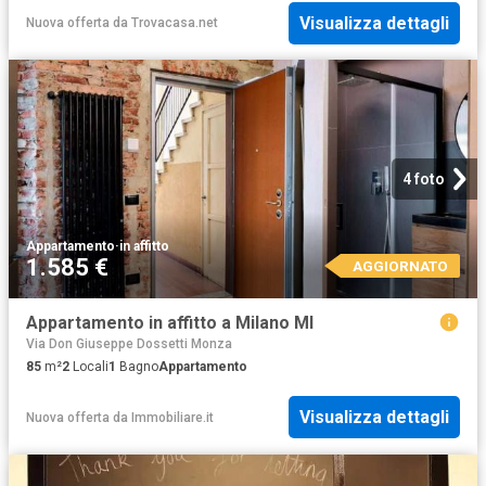
Visualizza dettagli
Nuova offerta
da
Trovacasa.net
4 foto
Appartamento
·
in affitto
1.585 €
AGGIORNATO
Appartamento in affitto a Milano MI
Via Don Giuseppe Dossetti Monza
85
m²
2
Locali
1
Bagno
Appartamento
Visualizza dettagli
Nuova offerta
da
Immobiliare.it