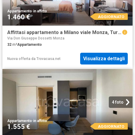
Appartamento
·
in affitto
1.460 €
AGGIORNATO
Affittasi appartamento a Milano viale Monza, Turro
Via Don Giuseppe Dossetti Monza
32
m²
Appartamento
Visualizza dettagli
Nuova offerta
da
Trovacasa.net
4 foto
Appartamento
·
in affitto
1.555 €
AGGIORNATO