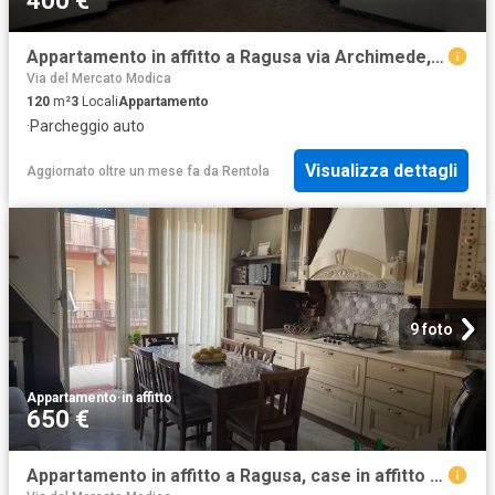
400 €
Appartamento in affitto a Ragusa via Archimede, non arredato/vuoto, box, centrale TrovaCasa
Via del Mercato Modica
120
m²
3
Locali
Appartamento
·
Parcheggio auto
Visualizza dettagli
Aggiornato oltre un mese fa
da
Rentola
9 foto
Appartamento
·
in affitto
650 €
Appartamento in affitto a Ragusa, case in affitto Ragusa