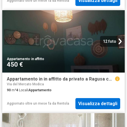
Visualizza dettagli
Aggiornato oltre un mese fa
da
Rentola
12 foto
Appartamento
·
in affitto
450 €
Appartamento in in affitto da privato a Ragusa corso Italia, 320, da privato, centrale, vicinanze negozi TrovaCasa
Via del Mercato Modica
90
m²
4
Locali
Appartamento
Visualizza dettagli
Aggiornato oltre un mese fa
da
Rentola