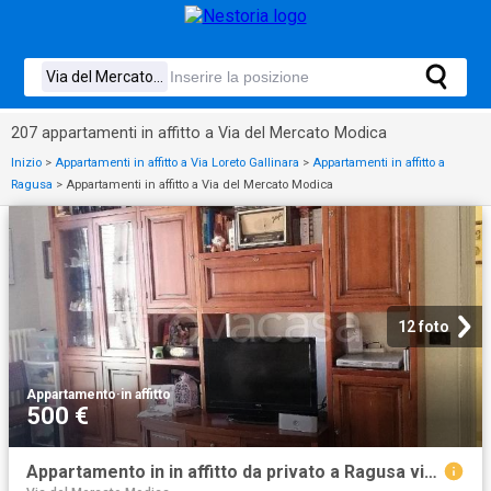
207 appartamenti in affitto a Via del Mercato Modica
Inizio
>
Appartamenti in affitto a Via Loreto Gallinara
>
Appartamenti in affitto a
Ragusa
>
Appartamenti in affitto a Via del Mercato Modica
12 foto
Appartamento
·
in affitto
500 €
Appartamento in in affitto da privato a Ragusa via del Gelso, 70, arredato, box, da privato TrovaCasa