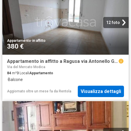
12 foto
Appartamento
·
in affitto
380 €
Appartamento in affitto a Ragusa via Antonello Gagini, 45, non arredato/vuoto, senza ascensore, balcone TrovaCasa
Via del Mercato Modica
84
m²
3
Locali
Appartamento
·
Balcone
Visualizza dettagli
Aggiornato oltre un mese fa
da
Rentola