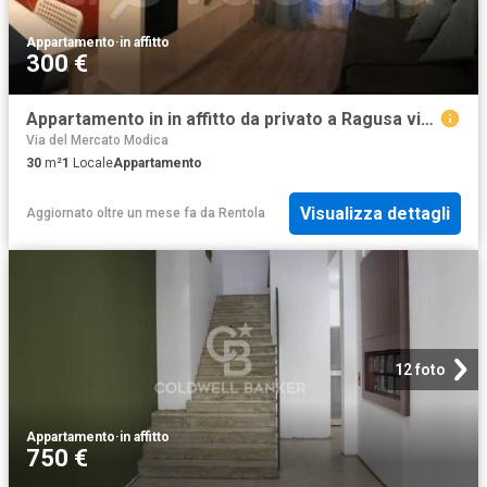
Appartamento
·
in affitto
300 €
Appartamento in in affitto da privato a Ragusa via Grotta d'Acqua, 16a, da privato TrovaCasa
Via del Mercato Modica
30
m²
1
Locale
Appartamento
Visualizza dettagli
Aggiornato oltre un mese fa
da
Rentola
12 foto
Appartamento
·
in affitto
750 €