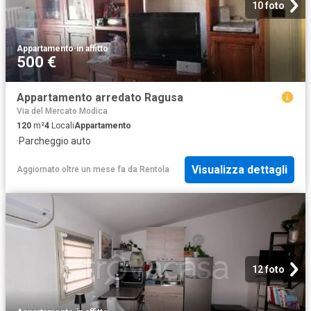
10 foto
Appartamento
·
in affitto
500 €
Appartamento arredato Ragusa
Via del Mercato Modica
120
m²
4
Locali
Appartamento
·
Parcheggio auto
Visualizza dettagli
Aggiornato oltre un mese fa
da
Rentola
12 foto