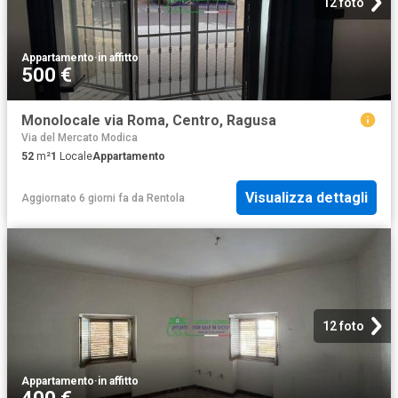
12 foto
Appartamento
·
in affitto
500 €
Monolocale via Roma, Centro, Ragusa
Via del Mercato Modica
52
m²
1
Locale
Appartamento
Visualizza dettagli
Aggiornato 6 giorni fa
da
Rentola
12 foto
Appartamento
·
in affitto