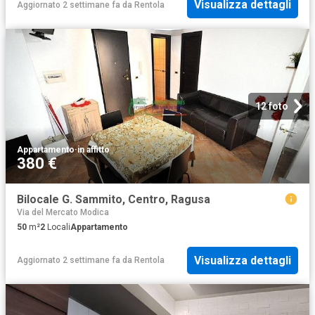
Visualizza dettagli
Aggiornato 2 settimane fa
da
Rentola
12 foto
Appartamento
·
in affitto
380 €
Bilocale G. Sammito, Centro, Ragusa
Via del Mercato Modica
50
m²
2
Locali
Appartamento
Visualizza dettagli
Aggiornato 2 settimane fa
da
Rentola