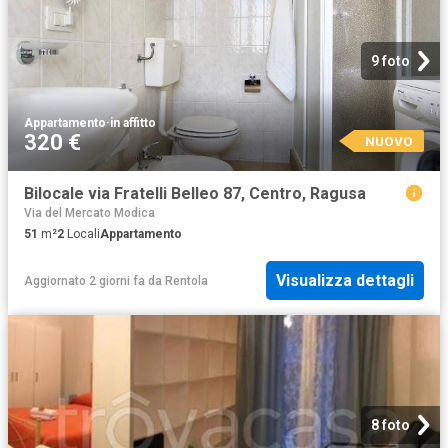
9 foto
Appartamento
·
in affitto
320 €
NUOVO
Bilocale via Fratelli Belleo 87, Centro, Ragusa
Via del Mercato Modica
51
m²
2
Locali
Appartamento
Visualizza dettagli
Aggiornato 2 giorni fa
da
Rentola
8 foto