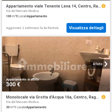
Appartamento viale Tenente Lena 14, Centro, Ragusa
Via del Mercato Modica
100
m²
5
Locali
Appartamento
Visualizza dettagli
Aggiornato 2 settimane fa
da
Rentola
4 foto
Appartamento
·
in affitto
300 €
Monolocale via Grotta d'Acqua 16a, Centro, Ragusa
Via del Mercato Modica
30
m²
1
Locale
Appartamento