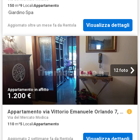
150
m²
9
Locali
Appartamento
·
Giardino
·
Spa
Visualizza dettagli
Aggiornato oltre un mese fa
da
Rentola
12 foto
Appartamento
·
in affitto
1.200 €
Appartamento via Vittorio Emanuele Orlando 7, Rovezzano, Firenze
Via del Mercato Modica
110
m²
5
Locali
Appartamento
Visualizza dettagli
Aggiornato 2 settimane fa
da
Rentola