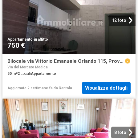
12 foto
Appartamento
·
in affitto
750 €
Bilocale via Vittorio Emanuele Orlando 115, Province Veneto, Catania
Via del Mercato Modica
50
m²
2
Locali
Appartamento
Visualizza dettagli
Aggiornato 2 settimane fa
da
Rentola
8 foto