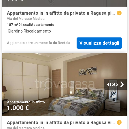
Appartamento in in affitto da privato a Ragusa piazza del Popolo, 1, giardino, da privato, riscaldamento autonomo TrovaCasa
Via del Mercato Modica
187
m²
9
Locali
Appartamento
·
Giardino
·
Riscaldamento
Visualizza dettagli
Aggiornato oltre un mese fa
da
Rentola
4 foto
Appartamento
·
in affitto
1.000 €
Appartamento in in affitto da privato a Ragusa via Gaetano Schembri, 7, giardino, da privato, luminoso TrovaCasa
Via del Mercato Modica