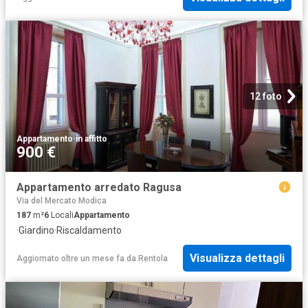
12 foto
Appartamento
·
in affitto
900 €
Appartamento arredato Ragusa
Via del Mercato Modica
187
m²
6
Locali
Appartamento
·
Giardino
·
Riscaldamento
Visualizza dettagli
Aggiornato oltre un mese fa
da
Rentola