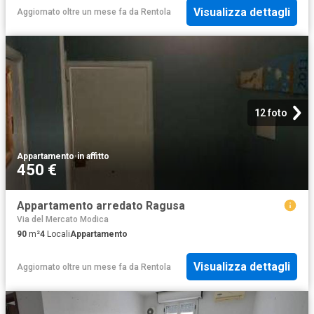
Visualizza dettagli
Aggiornato oltre un mese fa
da
Rentola
12 foto
Appartamento
·
in affitto
450 €
Appartamento arredato Ragusa
Via del Mercato Modica
90
m²
4
Locali
Appartamento
Visualizza dettagli
Aggiornato oltre un mese fa
da
Rentola