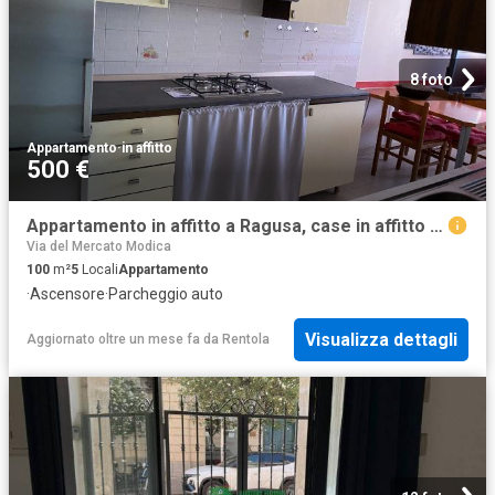
8 foto
Appartamento
·
in affitto
500 €
Appartamento in affitto a Ragusa, case in affitto Ragusa
Via del Mercato Modica
100
m²
5
Locali
Appartamento
·
Ascensore
·
Parcheggio auto
Visualizza dettagli
Aggiornato oltre un mese fa
da
Rentola