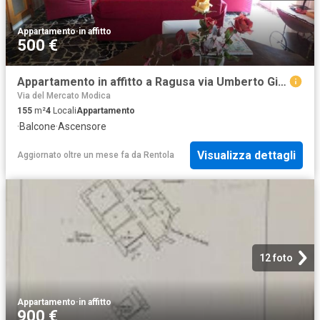
Appartamento
·
in affitto
500 €
Appartamento in affitto a Ragusa via Umberto Giordano, arredato, ascensore, vicinanze negozi TrovaCasa
Via del Mercato Modica
155
m²
4
Locali
Appartamento
·
Balcone
·
Ascensore
Visualizza dettagli
Aggiornato oltre un mese fa
da
Rentola
12 foto
Appartamento
·
in affitto
900 €