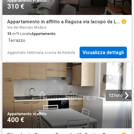
Appartamento
·
in affitto
310 €
Appartamento in affitto a Ragusa via Iacopo da Lentini, arredato, terrazzo, ristrutturato TrovaCasa
Via del Mercato Modica
35
m²
1
Locale
Appartamento
·
Terrazzo
Visualizza dettagli
Aggiornato settimana scorsa
da
Rentola
12 foto
Appartamento
·
in affitto
400 €