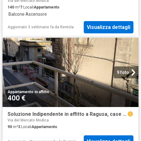
Via del Mercato Modica
140
m²
7
Locali
Appartamento
·
Balcone
·
Ascensore
Visualizza dettagli
Aggiornato 3 settimane fa
da
Rentola
9 foto
Appartamento
·
in affitto
400 €
Soluzione Indipendente in affitto a Ragusa, case in affitto Ragusa
Via del Mercato Modica
90
m²
3
Locali
Appartamento