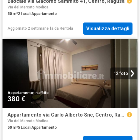
Bilocale via Giacomo Sammito 41, Centro, Ragusa
Via del Mercato Modica
50
m²
2
Locali
Appartamento
Visualizza dettagli
Aggiornato 2 settimane fa
da
Rentola
12 foto
Appartamento
·
in affitto
380 €
Appartamento via Carlo Alberto Snc, Centro, Ragusa
Via del Mercato Modica
50
m²
5
Locali
Appartamento