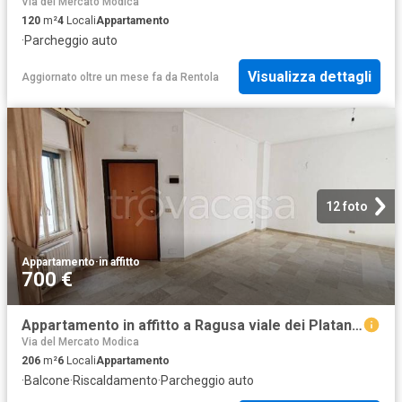
Via del Mercato Modica
120
m²
4
Locali
Appartamento
·
Parcheggio auto
Visualizza dettagli
Aggiornato oltre un mese fa
da
Rentola
12 foto
Appartamento
·
in affitto
700 €
Appartamento in affitto a Ragusa viale dei Platani, 34/b, posto auto, riscaldamento autonomo, vista panoramica TrovaCasa
Via del Mercato Modica
206
m²
6
Locali
Appartamento
·
Balcone
·
Riscaldamento
·
Parcheggio auto