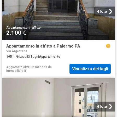
4 foto
Appartamento
·
in affitto
2.100 €
Appartamento in affitto a Palermo PA
Via Argenteria
195
m²
6
Locali
3
Bagni
Appartamento
Aggiornato oltre un mese fa
da
Visualizza dettagli
Immobiliare.it
4 foto