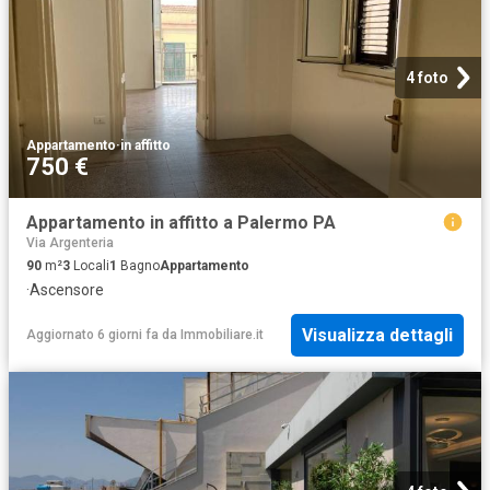
4 foto
Appartamento
·
in affitto
750 €
Appartamento in affitto a Palermo PA
Via Argenteria
90
m²
3
Locali
1
Bagno
Appartamento
·
Ascensore
Visualizza dettagli
Aggiornato 6 giorni fa
da
Immobiliare.it