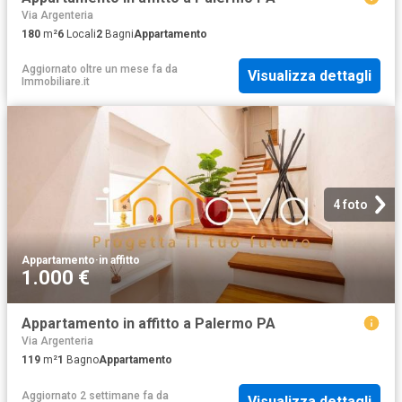
Via Argenteria
180
m²
6
Locali
2
Bagni
Appartamento
Aggiornato oltre un mese fa
da
Visualizza dettagli
Immobiliare.it
4 foto
Appartamento
·
in affitto
1.000 €
Appartamento in affitto a Palermo PA
Via Argenteria
119
m²
1
Bagno
Appartamento
Aggiornato 2 settimane fa
da
Visualizza dettagli