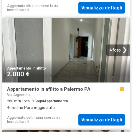
Aggiornato oltre un mese fa
da
Visualizza dettagli
Immobiliare.it
4 foto
Appartamento
·
in affitto
2.000 €
Appartamento in affitto a Palermo PA
Via Argenteria
280
m²
6
Locali
3
Bagni
Appartamento
·
Giardino
·
Parcheggio auto
Aggiornato settimana scorsa
da
Visualizza dettagli
Immobiliare.it