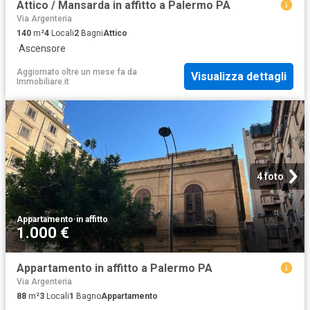
Attico / Mansarda in affitto a Palermo PA
Via Argenteria
140
m²
4
Locali
2
Bagni
Attico
·
Ascensore
Aggiornato oltre un mese fa
da
Visualizza dettagli
Immobiliare.it
4 foto
Appartamento
·
in affitto
1.000 €
Appartamento in affitto a Palermo PA
Via Argenteria
88
m²
3
Locali
1
Bagno
Appartamento