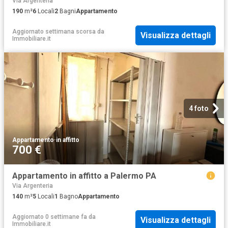
Via Argenteria
190
m²
6
Locali
2
Bagni
Appartamento
Aggiornato settimana scorsa
da
Visualizza dettagli
Immobiliare.it
4 foto
Appartamento
·
in affitto
700 €
Appartamento in affitto a Palermo PA
Via Argenteria
140
m²
5
Locali
1
Bagno
Appartamento
Aggiornato 0 settimane fa
da
Visualizza dettagli
Immobiliare.it