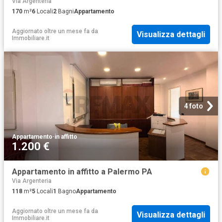
Via Argenteria
170
m²
6
Locali
2
Bagni
Appartamento
Aggiornato oltre un mese fa
da
Visualizza dettagli
Immobiliare.it
4 foto
Appartamento
·
in affitto
1.200 €
Appartamento in affitto a Palermo PA
Via Argenteria
118
m²
5
Locali
1
Bagno
Appartamento
Aggiornato oltre un mese fa
da
Visualizza dettagli
Immobiliare.it