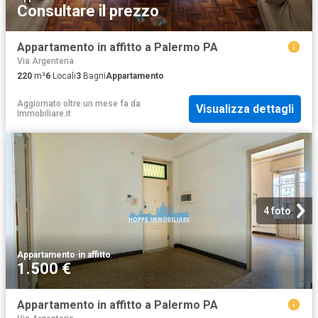
Consultare il prezzo
Appartamento in affitto a Palermo PA
Via Argenteria
220
m²
6
Locali
3
Bagni
Appartamento
Aggiornato oltre un mese fa
da
Visualizza dettagli
Immobiliare.it
4 foto
Appartamento
·
in affitto
1.500 €
Appartamento in affitto a Palermo PA