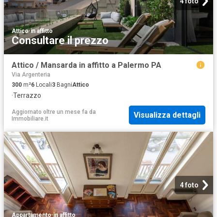
4 foto
Attico
·
in affitto
Consultare il prezzo
Attico / Mansarda in affitto a Palermo PA
Via Argenteria
300
m²
6
Locali
3
Bagni
Attico
·
Terrazzo
Aggiornato oltre un mese fa
da
Visualizza dettagli
Immobiliare.it
4 foto
Appartamento
·
in affitto