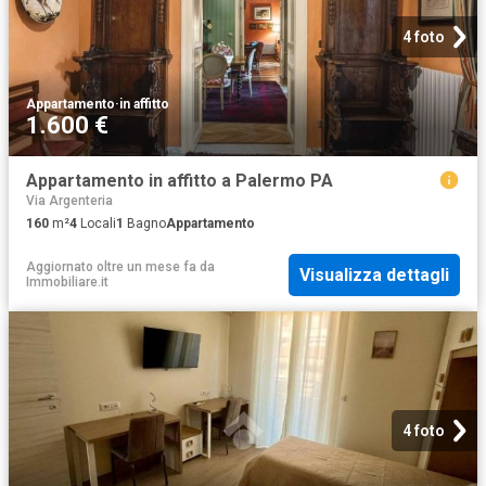
4 foto
Appartamento
·
in affitto
1.600 €
Appartamento in affitto a Palermo PA
Via Argenteria
160
m²
4
Locali
1
Bagno
Appartamento
Aggiornato oltre un mese fa
da
Visualizza dettagli
Immobiliare.it
4 foto