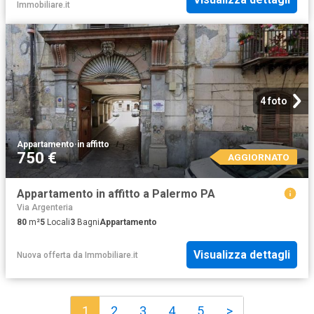
Immobiliare.it
4 foto
Appartamento
·
in affitto
750 €
AGGIORNATO
Appartamento in affitto a Palermo PA
Via Argenteria
80
m²
5
Locali
3
Bagni
Appartamento
Visualizza dettagli
Nuova offerta
da
Immobiliare.it
1
2
3
4
5
>