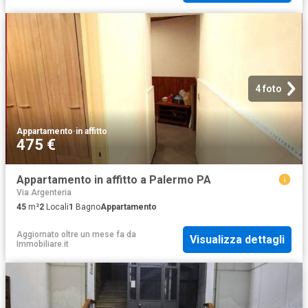
4 foto
Appartamento
·
in affitto
475 €
Appartamento in affitto a Palermo PA
Via Argenteria
45
m²
2
Locali
1
Bagno
Appartamento
Aggiornato oltre un mese fa
da
Visualizza dettagli
Immobiliare.it