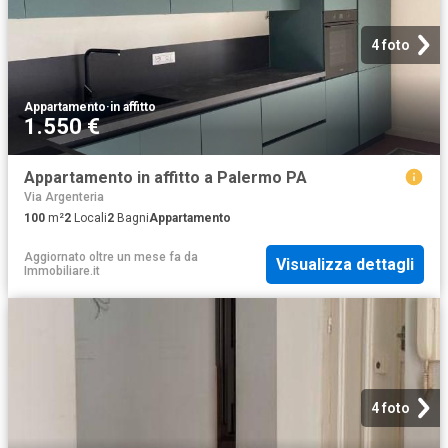
4 foto
Appartamento
·
in affitto
1.550 €
Appartamento in affitto a Palermo PA
Via Argenteria
100
m²
2
Locali
2
Bagni
Appartamento
Aggiornato oltre un mese fa
da
Visualizza dettagli
Immobiliare.it
4 foto