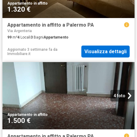
Appartamento
·
in affitto
1.320 €
Appartamento in affitto a Palermo PA
Via Argenteria
99
m²
4
Locali
3
Bagni
Appartamento
Aggiornato 3 settimane fa
da
Visualizza dettagli
Immobiliare.it
4 foto
Appartamento
·
in affitto
1.500 €
Appartamento in affitto a Palermo PA