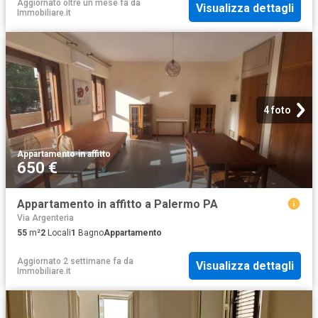
Aggiornato oltre un mese fa
da
Visualizza dettagli
Immobiliare.it
4 foto
Appartamento
·
in affitto
650 €
Appartamento in affitto a Palermo PA
Via Argenteria
55
m²
2
Locali
1
Bagno
Appartamento
Aggiornato 2 settimane fa
da
Visualizza dettagli
Immobiliare.it