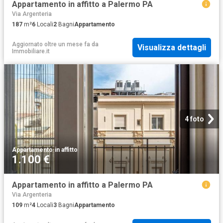
Appartamento in affitto a Palermo PA
Via Argenteria
187
m²
6
Locali
2
Bagni
Appartamento
Aggiornato oltre un mese fa
da
Visualizza dettagli
Immobiliare.it
4 foto
Appartamento
·
in affitto
1.100 €
Appartamento in affitto a Palermo PA
Via Argenteria
109
m²
4
Locali
3
Bagni
Appartamento