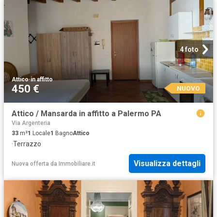
4 foto
Attico
·
in affitto
450 €
NUOVO
Attico / Mansarda in affitto a Palermo PA
Via Argenteria
33
m²
1
Locale
1
Bagno
Attico
·
Terrazzo
Visualizza dettagli
Nuova offerta
da
Immobiliare.it