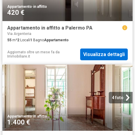
Appartamento
·
in affitto
420 €
Appartamento in affitto a Palermo PA
Via Argenteria
55
m²
2
Locali
1
Bagno
Appartamento
Aggiornato oltre un mese fa
da
Visualizza dettagli
Immobiliare.it
4 foto
Appartamento
·
in affitto
1.400 €