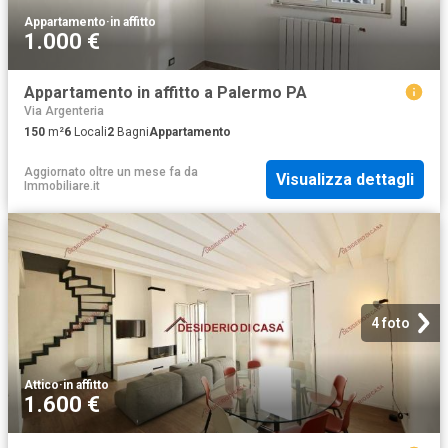
Appartamento
·
in affitto
1.000 €
Appartamento in affitto a Palermo PA
Via Argenteria
150
m²
6
Locali
2
Bagni
Appartamento
Aggiornato oltre un mese fa
da
Visualizza dettagli
Immobiliare.it
4 foto
Attico
·
in affitto
1.600 €