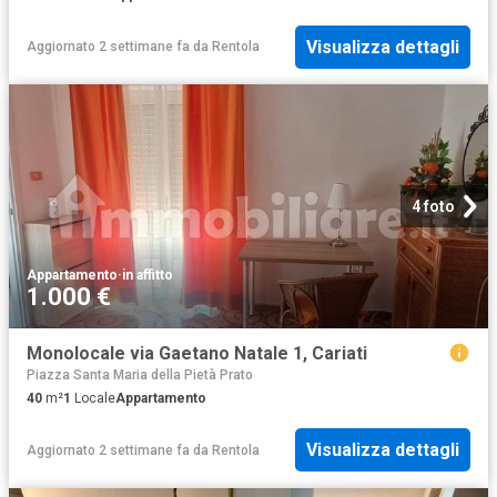
Visualizza dettagli
Aggiornato 2 settimane fa
da
Rentola
4 foto
Appartamento
·
in affitto
1.000 €
Monolocale via Gaetano Natale 1, Cariati
Piazza Santa Maria della Pietà Prato
40
m²
1
Locale
Appartamento
Visualizza dettagli
Aggiornato 2 settimane fa
da
Rentola