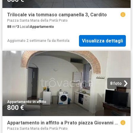
Trilocale via tommaso campanella 3, Cardito
Piazza Santa Maria della Pietà Prato
88
m²
3
Locali
Appartamento
Visualizza dettagli
Aggiornato 2 settimane fa
da
Rentola
8 foto
Appartamento
·
in affitto
800 €
Appartamento in affitto a Prato piazza Giovanni Ciardi, arredato, angolo cottura TrovaCasa
Piazza Santa Maria della Pietà Prato