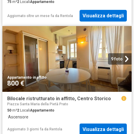
75
m²
2
Locali
Appartamento
Visualizza dettagli
Aggiornato oltre un mese fa
da
Rentola
9 foto
Appartamento
·
in affitto
800 €
Bilocale ristrutturato in affitto, Centro Storico
Piazza Santa Maria della Pietà Prato
50
m²
2
Locali
Appartamento
·
Ascensore
Visualizza dettagli
Aggiornato 3 giorni fa
da
Rentola