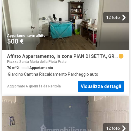
12 foto
Appartamento
·
in affitto
500 €
Affitto Appartamento, in zona PIAN DI SETTA, GRIZZANA MORANDI
Piazza Santa Maria della Pietà Prato
70
m²
2
Locali
Appartamento
·
Giardino
·
Cantina
·
Riscaldamento
·
Parcheggio auto
Visualizza dettagli
Aggiornato 6 giorni fa
da
Rentola
12 foto