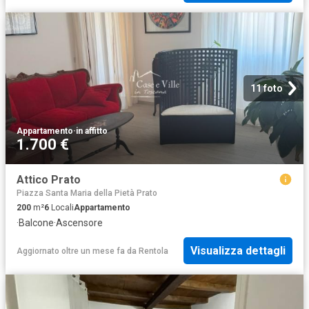
11 foto
Appartamento
·
in affitto
1.700 €
Attico Prato
Piazza Santa Maria della Pietà Prato
200
m²
6
Locali
Appartamento
·
Balcone
·
Ascensore
Visualizza dettagli
Aggiornato oltre un mese fa
da
Rentola