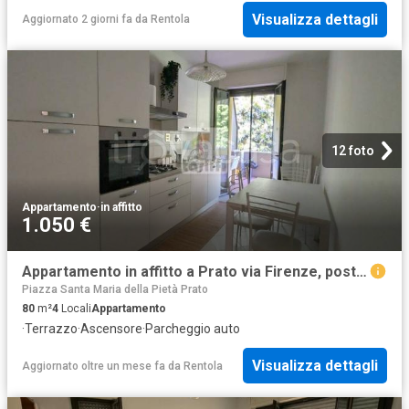
Visualizza dettagli
Aggiornato 2 giorni fa
da
Rentola
12 foto
Appartamento
·
in affitto
1.050 €
Appartamento in affitto a Prato via Firenze, posto auto, terrazzo, parzialmente arredato TrovaCasa
Piazza Santa Maria della Pietà Prato
80
m²
4
Locali
Appartamento
·
Terrazzo
·
Ascensore
·
Parcheggio auto
Visualizza dettagli
Aggiornato oltre un mese fa
da
Rentola