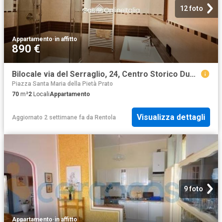
12 foto
Appartamento
·
in affitto
890 €
Bilocale via del Serraglio, 24, Centro Storico Duomo, Prato
Piazza Santa Maria della Pietà Prato
70
m²
2
Locali
Appartamento
Visualizza dettagli
Aggiornato 2 settimane fa
da
Rentola
9 foto
Appartamento
·
in affitto