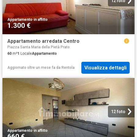
12 foto
Appartamento
·
in affitto
1.300 €
Appartamento arredata Centro
Piazza Santa Maria della Pietà Prato
60
m²
1
Locale
Appartamento
Visualizza dettagli
Aggiornato oltre un mese fa
da
Rentola
12 foto
Appartamento
·
in affitto
660 €