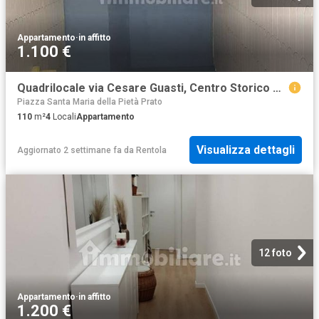
Appartamento
·
in affitto
1.100 €
Quadrilocale via Cesare Guasti, Centro Storico Duomo, Prato
Piazza Santa Maria della Pietà Prato
110
m²
4
Locali
Appartamento
Visualizza dettagli
Aggiornato 2 settimane fa
da
Rentola
12 foto
Appartamento
·
in affitto
1.200 €