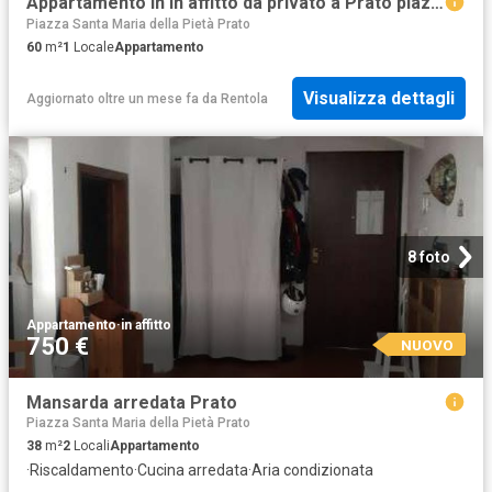
Appartamento in in affitto da privato a Prato piazza del Collegio, 7, da privato, centrale TrovaCasa
Piazza Santa Maria della Pietà Prato
60
m²
1
Locale
Appartamento
Visualizza dettagli
Aggiornato oltre un mese fa
da
Rentola
8 foto
Appartamento
·
in affitto
750 €
NUOVO
Mansarda arredata Prato
Piazza Santa Maria della Pietà Prato
38
m²
2
Locali
Appartamento
·
Riscaldamento
·
Cucina arredata
·
Aria condizionata