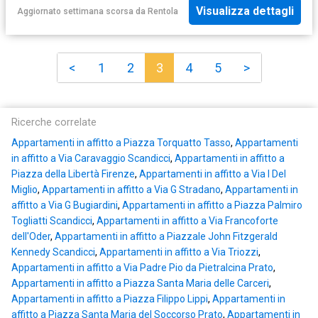
Visualizza dettagli
Aggiornato settimana scorsa
da
Rentola
<
1
2
3
4
5
>
Ricerche correlate
Appartamenti in affitto a Piazza Torquatto Tasso
,
Appartamenti
in affitto a Via Caravaggio Scandicci
,
Appartamenti in affitto a
Piazza della Libertà Firenze
,
Appartamenti in affitto a Via I Del
Miglio
,
Appartamenti in affitto a Via G Stradano
,
Appartamenti in
affitto a Via G Bugiardini
,
Appartamenti in affitto a Piazza Palmiro
Togliatti Scandicci
,
Appartamenti in affitto a Via Francoforte
dell'Oder
,
Appartamenti in affitto a Piazzale John Fitzgerald
Kennedy Scandicci
,
Appartamenti in affitto a Via Triozzi
,
Appartamenti in affitto a Via Padre Pio da Pietralcina Prato
,
Appartamenti in affitto a Piazza Santa Maria delle Carceri
,
Appartamenti in affitto a Piazza Filippo Lippi
,
Appartamenti in
affitto a Piazza Santa Maria del Soccorso Prato
,
Appartamenti in