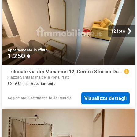
12 foto
Appartamento
·
in affitto
1.250 €
Trilocale via dei Manassei 12, Centro Storico Duomo, Prato
Piazza Santa Maria della Pietà Prato
80
m²
3
Locali
Appartamento
Visualizza dettagli
Aggiornato 2 settimane fa
da
Rentola