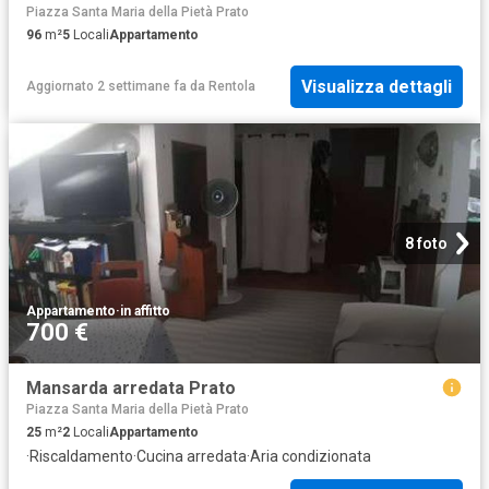
Piazza Santa Maria della Pietà Prato
96
m²
5
Locali
Appartamento
Visualizza dettagli
Aggiornato 2 settimane fa
da
Rentola
8 foto
Appartamento
·
in affitto
700 €
Mansarda arredata Prato
Piazza Santa Maria della Pietà Prato
25
m²
2
Locali
Appartamento
·
Riscaldamento
·
Cucina arredata
·
Aria condizionata