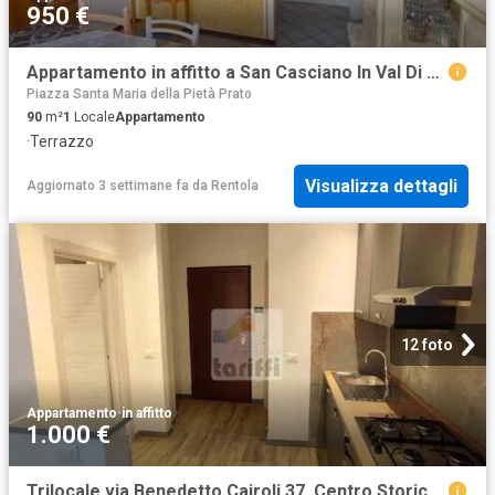
950 €
Appartamento in affitto a San Casciano In Val Di Pesa
Piazza Santa Maria della Pietà Prato
90
m²
1
Locale
Appartamento
·
Terrazzo
Visualizza dettagli
Aggiornato 3 settimane fa
da
Rentola
12 foto
Appartamento
·
in affitto
1.000 €
Trilocale via Benedetto Cairoli 37, Centro Storico Duomo, Prato