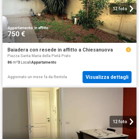
12 foto
Appartamento
·
in affitto
750 €
Baiadera con resede in affitto a Chiesanuova
Piazza Santa Maria della Pietà Prato
86
m²
3
Locali
Appartamento
Visualizza dettagli
Aggiornato un mese fa
da
Rentola
12 foto