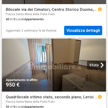
Bilocale via dei Cimatori, Centro Storico Duomo, Prato
Piazza Santa Maria della Pietà Prato
60
m²
2
Locali
Appartamento
Visualizza dettagli
Aggiornato 2 settimane fa
da
Rentola
9 foto
Appartamento
·
in affitto
950 €
Quadrilocale ottimo stato, secondo piano, Lerici Paese, Lerici
Piazza Santa Maria della Pietà Prato
95
m²
4
Locali
Appartamento