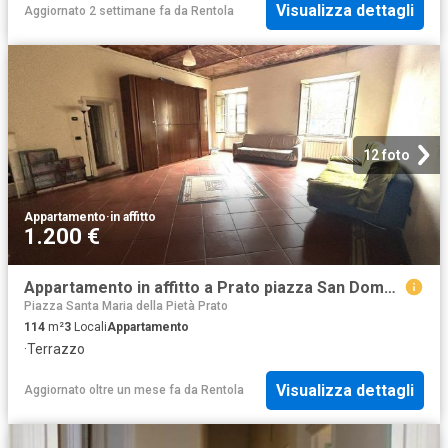
Visualizza dettagli
Aggiornato 2 settimane fa
da
Rentola
12 foto
Appartamento
·
in affitto
1.200 €
Appartamento in affitto a Prato piazza San Domenico, terrazzo, parzialmente arredato, centrale TrovaCasa
Piazza Santa Maria della Pietà Prato
114
m²
3
Locali
Appartamento
·
Terrazzo
Visualizza dettagli
Aggiornato oltre un mese fa
da
Rentola