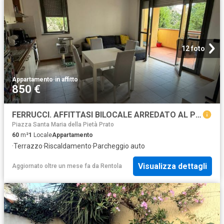
12 foto
Appartamento
·
in affitto
850 €
FERRUCCI. AFFITTASI BILOCALE ARREDATO AL PRIMO PIANO CON GARAGE
Piazza Santa Maria della Pietà Prato
60
m²
1
Locale
Appartamento
·
Terrazzo
·
Riscaldamento
·
Parcheggio auto
Visualizza dettagli
Aggiornato oltre un mese fa
da
Rentola