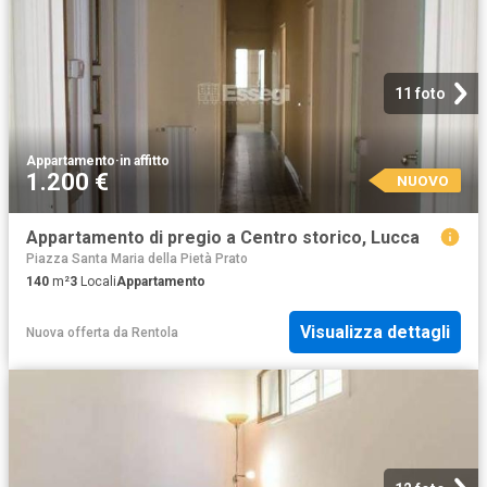
11 foto
Appartamento
·
in affitto
1.200 €
NUOVO
Appartamento di pregio a Centro storico, Lucca
Piazza Santa Maria della Pietà Prato
140
m²
3
Locali
Appartamento
Visualizza dettagli
Nuova offerta
da
Rentola