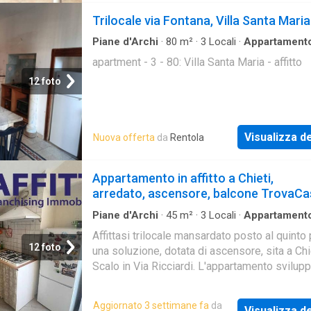
energetica in definizione
Trilocale via Fontana, Villa Santa Maria
Piane d'Archi
·
80
m²
·
3
Locali
·
Appartament
apartment - 3 - 80: Villa Santa Maria - affitto
12 foto
Visualizza de
Nuova offerta
da
Rentola
Appartamento in affitto a Chieti,
arredato, ascensore, balcone TrovaCa
Piane d'Archi
·
45
m²
·
3
Locali
·
Appartament
Balcone
·
Ascensore
Affittasi trilocale mansardato posto al quinto 
12 foto
una soluzione, dotata di ascensore, sita a Chi
Scalo in Via Ricciardi. L'appartamento svilup
superficie di circa 45 mq ripartiti in: soggior
angolo cottura, camera da letto matrimoniale
Aggiornato 3 settimane fa
da
Visualizza de