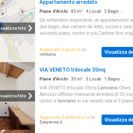
Appartamento arredato
Piane d'Archi
·
85
m²
·
4
Locali
·
2
Bagni
·
Appartamento
·
Cantina
Da settembre disponibile, un appartamento a
due bagni, due camere da letto, cucina e sala 
isualizza foto
secondo piano, centro in più Cantina Non vogl
essere contattato da agenzie o telemarketin
Aggiornato 2 giorni fa
da
Visualizza de
rentumo
VIA VENETO trilocale 35mq
Piane d'Archi
·
35
m²
·
3
Locali
·
1
Bagno
·
Appartamento
·
Balcone
·
Aria condizionata
VIA VENETO trilocale 35mq
Lanciano
Chieti
Abruzzo affittasi mansarda arredata di 35 mq.
isualizza foto
centro a
lanciano
in via veneto sita al 3 pian
numerose ed senza ascensore di una storica
graziosa palazzina. si compone di ingresso 
Aggiornato 3 settimane fa
da
Visualizza de
cucinasala 1 camera da letto e 1 bagno con d
Easyavvisi.it
con finestre solo sul tetto vasistas e scurini.