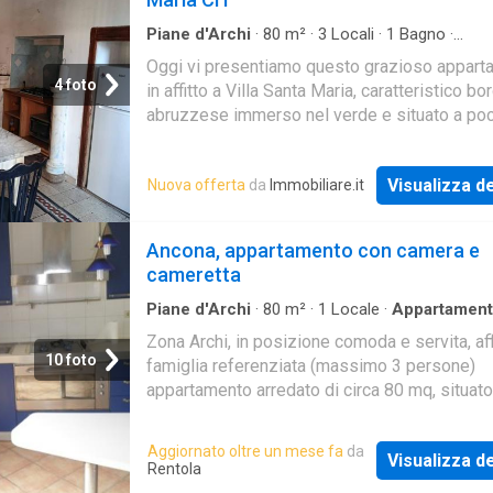
con doccia e uno con vasca), oltre balconi. C
di climatizzatore. Il canone mensile richiesto
Piane d'Archi
·
80
m²
·
3
Locali
·
1
Bagno
·
Appartamento
570, a cui si aggiungono 50 euro per gli oneri
Oggi vi presentiamo questo grazioso appart
condominiali
4 foto
in affitto a Villa Santa Maria, caratteristico bo
abruzzese immerso nel verde e situato a poc
chilometri dal suggestivo Lago di Bomba.
L'immobile
Visualizza de
Nuova offerta
da
Immobiliare.it
Ancona, appartamento con camera e
cameretta
Piane d'Archi
·
80
m²
·
1
Locale
·
Appartamen
Balcone
Zona Archi, in posizione comoda e servita, aff
10 foto
famiglia referenziata (massimo 3 persone)
appartamento arredato di circa 80 mq, situato
piano senza ascensore di una piccola palazzi
compone da ingresso, cucina abitabile con b
Aggiornato oltre un mese fa
da
Visualizza de
soggiorno, camera matrimoniale, cameretta,
Rentola
ripostiglio e bagno finestrato con doccia. Cl