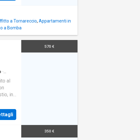
iente
 qui si
amere da
fitto a Tornareccio
,
Appartamenti in
tto a Bomba
570 €
o
·
to al
on
tio, in
 ma allo
viluppa
ttagli
amera da
350 €
izi (uno