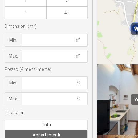
1
2
3
4+
Dimensioni (m²)
V
Min.
Max.
Prezzo (€ mensilmente)
Min.
Max.
V
Tipologia
Tutti
Appartamenti