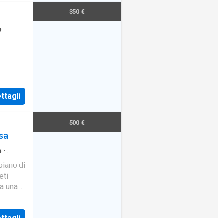
350 €
o
ttagli
500 €
sa
o
·
piano di
eti
pa una
no con
, camera
ttagli