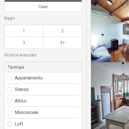
Case
Bagni
V
1
2
3
4+
Ricerca Avanzata
Tipologia
Appartamento
Stanza
V
Attico
Monolocale
Loft