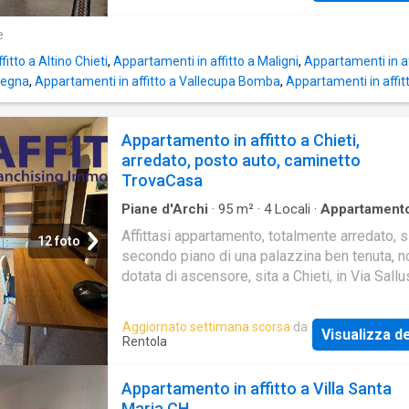
L'ingresso si apre direttamente su un accogl
soggiorno, dal quale si accede alla cucina. Da
e
raggiunge la zona notte, composta da due c
itto a Altino Chieti
,
Appartamenti in affitto a Maligni
,
Appartamenti in af
letto e un bagno
legna
,
Appartamenti in affitto a Vallecupa Bomba
,
Appartamenti in affi
Appartamento in affitto a Chieti,
arredato, posto auto, caminetto
TrovaCasa
Piane d'Archi
·
95
m²
·
4
Locali
·
Appartament
Balcone
·
Ascensore
·
Parcheggio auto
Affittasi appartamento, totalmente arredato, si
12 foto
secondo piano di una palazzina ben tenuta, n
dotata di ascensore, sita a Chieti, in Via Sallus
una Zona denominata Tricalle, zona tranquilla
stesso tempo ben servita. L'appartamento s
Aggiornato settimana scorsa
da
Visualizza de
una superficie di 95 mq ripartiti in: ingresso,
Rentola
soggiorno con bellissimo camino e uscita su
balcone, cucina abitabile, disimpegno, una c
Appartamento in affitto a Villa Santa
letto matrimoniale, due camerette, doppi serv
Maria CH