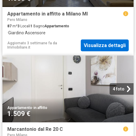
Appartamento in affitto a Milano MI
Pero Milano
87
m²
3
Locali
1
Bagno
Appartamento
·
Giardino
·
Ascensore
Aggiornato 3 settimane fa
da
Visualizza dettagli
Immobiliare.it
4 foto
Appartamento
·
in affitto
1.509 €
Marcantonio dal Re 20 C
Pero Milano