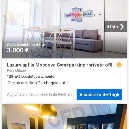
4 foto
Appartamento
·
in affitto
3.000 €
Luxury apt in Moscova Gym+parking+private office
Pero Milano
125
m²
2
Locali
Appartamento
·
Cucina arredata
·
Parcheggio auto
Visualizza dettagli
Aggiornato oltre un mese fa
da
Renthero