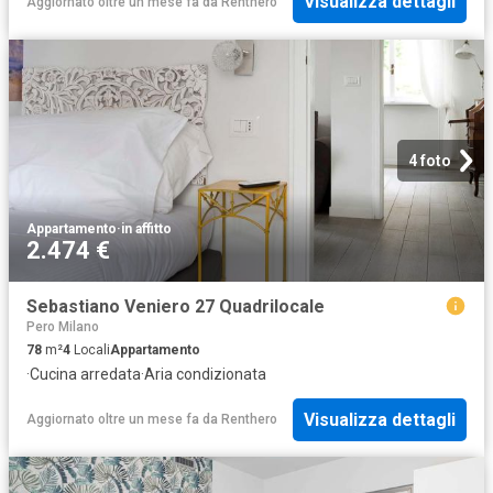
Visualizza dettagli
Aggiornato oltre un mese fa
da
Renthero
4 foto
Appartamento
·
in affitto
2.474 €
Sebastiano Veniero 27 Quadrilocale
Pero Milano
78
m²
4
Locali
Appartamento
·
Cucina arredata
·
Aria condizionata
Visualizza dettagli
Aggiornato oltre un mese fa
da
Renthero