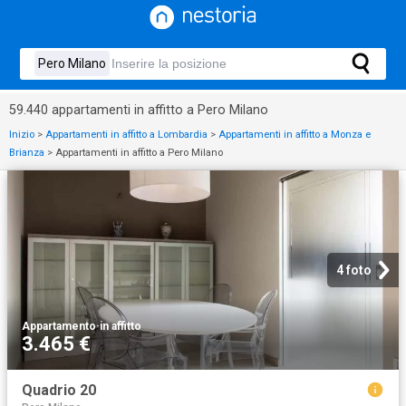
59.440 appartamenti in affitto a Pero Milano
Inizio
>
Appartamenti in affitto a Lombardia
>
Appartamenti in affitto a Monza e
Brianza
>
Appartamenti in affitto a Pero Milano
4 foto
Appartamento
·
in affitto
3.465 €
Quadrio 20