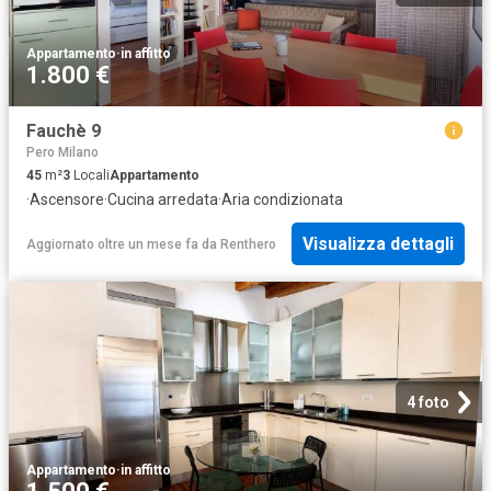
Appartamento
·
in affitto
1.800 €
Fauchè 9
Pero Milano
45
m²
3
Locali
Appartamento
·
Ascensore
·
Cucina arredata
·
Aria condizionata
Visualizza dettagli
Aggiornato oltre un mese fa
da
Renthero
4 foto
Appartamento
·
in affitto