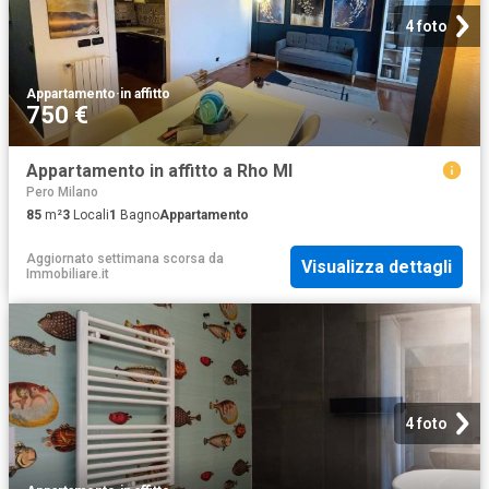
4 foto
Appartamento
·
in affitto
750 €
Appartamento in affitto a Rho MI
Pero Milano
85
m²
3
Locali
1
Bagno
Appartamento
Aggiornato settimana scorsa
da
Visualizza dettagli
Immobiliare.it
4 foto