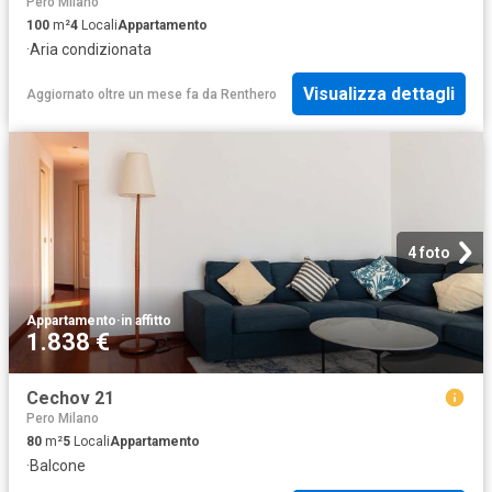
Pero Milano
100
m²
4
Locali
Appartamento
·
Aria condizionata
Visualizza dettagli
Aggiornato oltre un mese fa
da
Renthero
4 foto
Appartamento
·
in affitto
1.838 €
Cechov 21
Pero Milano
80
m²
5
Locali
Appartamento
·
Balcone