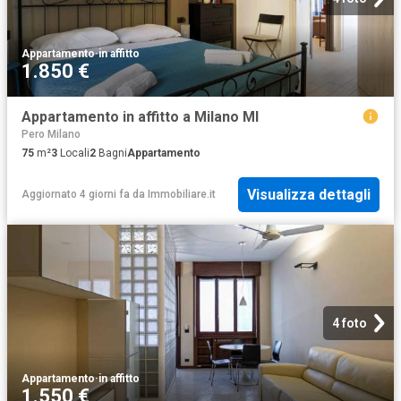
Appartamento
·
in affitto
1.850 €
Appartamento in affitto a Milano MI
Pero Milano
75
m²
3
Locali
2
Bagni
Appartamento
Visualizza dettagli
Aggiornato 4 giorni fa
da
Immobiliare.it
4 foto
Appartamento
·
in affitto
1.550 €