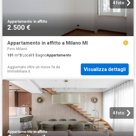
4 foto
Appartamento
·
in affitto
2.500 €
Appartamento in affitto a Milano MI
Pero Milano
101
m²
3
Locali
1
Bagno
Appartamento
Aggiornato oltre un mese fa
da
Visualizza dettagli
Immobiliare.it
4 foto
Appartamento
·
in affitto