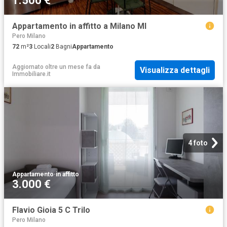
1.500 €
Appartamento in affitto a Milano MI
Pero Milano
72
m²
3
Locali
2
Bagni
Appartamento
Aggiornato oltre un mese fa
da
Visualizza dettagli
Immobiliare.it
4 foto
Appartamento
·
in affitto
3.000 €
Flavio Gioia 5 C Trilo
Pero Milano