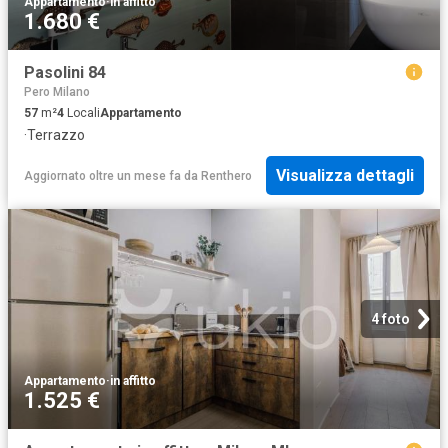
Appartamento
·
in affitto
1.680 €
Pasolini 84
Pero Milano
57
m²
4
Locali
Appartamento
·
Terrazzo
Visualizza dettagli
Aggiornato oltre un mese fa
da
Renthero
4 foto
Appartamento
·
in affitto
1.525 €