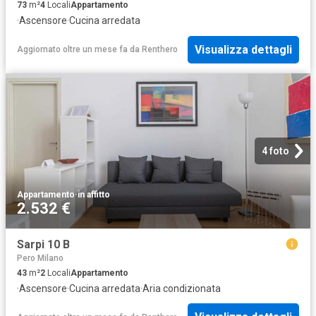
73
m²
4
Locali
Appartamento
·
Ascensore
·
Cucina arredata
Visualizza dettagli
Aggiornato oltre un mese fa
da
Renthero
4 foto
Appartamento
·
in affitto
2.532 €
Sarpi 10 B
Pero Milano
43
m²
2
Locali
Appartamento
·
Ascensore
·
Cucina arredata
·
Aria condizionata