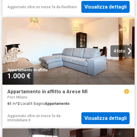
Visualizza dettagli
Aggiornato oltre un mese fa
da
Renthero
4 foto
Appartamento
·
in affitto
1.000 €
Appartamento in affitto a Arese MI
Pero Milano
61
m²
2
Locali
1
Bagno
Appartamento
Aggiornato oltre un mese fa
da
Visualizza dettagli
Immobiliare.it