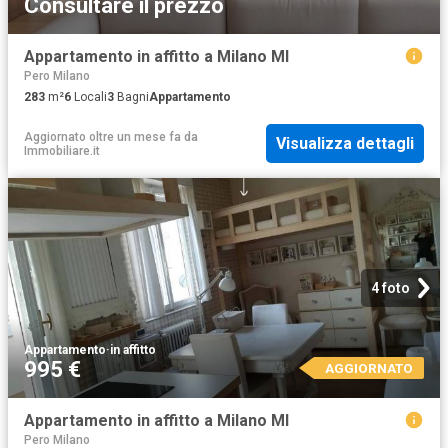
Consultare il prezzo
Appartamento in affitto a Milano MI
Pero Milano
283
m²
6
Locali
3
Bagni
Appartamento
Aggiornato oltre un mese fa
da
Visualizza dettagli
Immobiliare.it
4 foto
Appartamento
·
in affitto
995 €
AGGIORNATO
Appartamento in affitto a Milano MI
Pero Milano