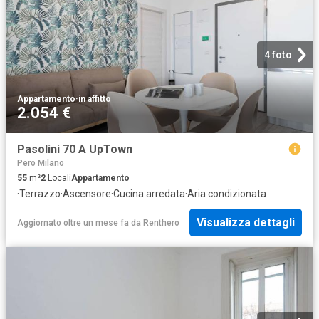
4 foto
Appartamento
·
in affitto
2.054 €
Pasolini 70 A UpTown
Pero Milano
55
m²
2
Locali
Appartamento
·
Terrazzo
·
Ascensore
·
Cucina arredata
·
Aria condizionata
Visualizza dettagli
Aggiornato oltre un mese fa
da
Renthero