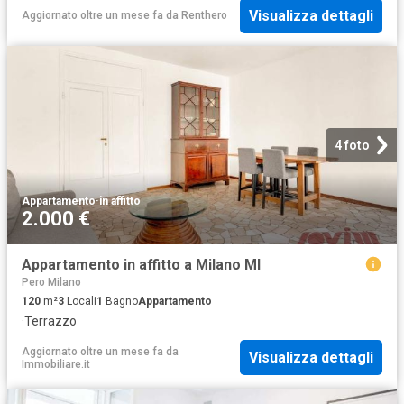
Visualizza dettagli
Aggiornato oltre un mese fa
da
Renthero
4 foto
Appartamento
·
in affitto
2.000 €
Appartamento in affitto a Milano MI
Pero Milano
120
m²
3
Locali
1
Bagno
Appartamento
·
Terrazzo
Aggiornato oltre un mese fa
da
Visualizza dettagli
Immobiliare.it