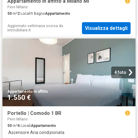
Appartamento in affitto a Milano MI
Pero Milano
50
m²
2
Locali
1
Bagno
Appartamento
Aggiornato settimana scorsa
da
Visualizza dettagli
Immobiliare.it
4 foto
Appartamento
·
in affitto
1.550 €
Portello | Comodo 1 BR
Pero Milano
50
m²
4
Locali
Appartamento
·
Ascensore
·
Aria condizionata