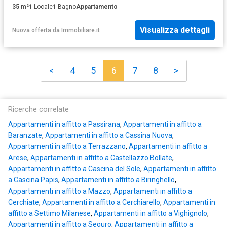
35
m²
1
Locale
1
Bagno
Appartamento
Visualizza dettagli
Nuova offerta
da
Immobiliare.it
<
4
5
6
7
8
>
Ricerche correlate
Appartamenti in affitto a Passirana
,
Appartamenti in affitto a
Baranzate
,
Appartamenti in affitto a Cassina Nuova
,
Appartamenti in affitto a Terrazzano
,
Appartamenti in affitto a
Arese
,
Appartamenti in affitto a Castellazzo Bollate
,
Appartamenti in affitto a Cascina del Sole
,
Appartamenti in affitto
a Cascina Papis
,
Appartamenti in affitto a Biringhello
,
Appartamenti in affitto a Mazzo
,
Appartamenti in affitto a
Cerchiate
,
Appartamenti in affitto a Cerchiarello
,
Appartamenti in
affitto a Settimo Milanese
,
Appartamenti in affitto a Vighignolo
,
Appartamenti in affitto a Seguro
,
Appartamenti in affitto a