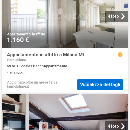
4 foto
Appartamento
·
in affitto
1.160 €
Appartamento in affitto a Milano MI
Pero Milano
59
m²
1
Locale
1
Bagno
Appartamento
·
Terrazzo
Aggiornato oltre un mese fa
da
Visualizza dettagli
Immobiliare.it
4 foto