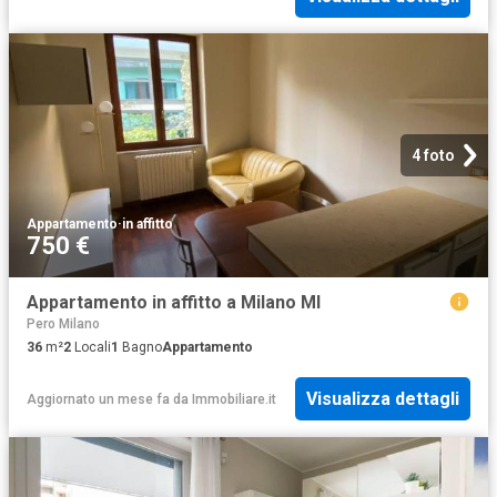
4 foto
Appartamento
·
in affitto
750 €
Appartamento in affitto a Milano MI
Pero Milano
36
m²
2
Locali
1
Bagno
Appartamento
Visualizza dettagli
Aggiornato un mese fa
da
Immobiliare.it