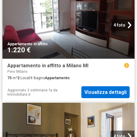
4 foto
Appartamento
·
in affitto
1.220 €
Appartamento in affitto a Milano MI
Pero Milano
75
m²
2
Locali
1
Bagno
Appartamento
Aggiornato 3 settimane fa
da
Visualizza dettagli
Immobiliare.it
4 foto