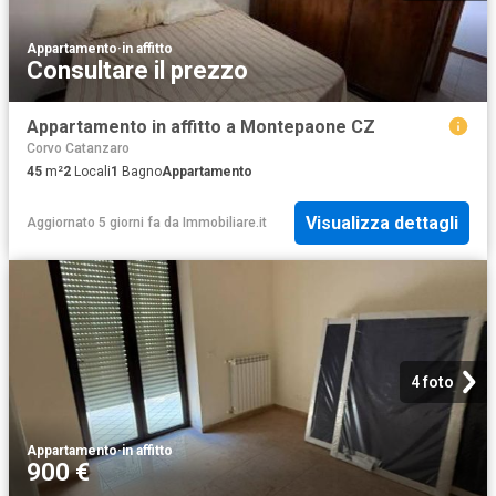
Appartamento
·
in affitto
Consultare il prezzo
Appartamento in affitto a Montepaone CZ
Corvo Catanzaro
45
m²
2
Locali
1
Bagno
Appartamento
Visualizza dettagli
Aggiornato 5 giorni fa
da
Immobiliare.it
4 foto
Appartamento
·
in affitto
900 €