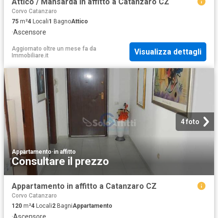
Attico / Mansarda in affitto a Catanzaro CZ
Corvo Catanzaro
75
m²
4
Locali
1
Bagno
Attico
·
Ascensore
Aggiornato oltre un mese fa
da
Visualizza dettagli
Immobiliare.it
4 foto
Appartamento
·
in affitto
Consultare il prezzo
Appartamento in affitto a Catanzaro CZ
Corvo Catanzaro
120
m²
4
Locali
2
Bagni
Appartamento
·
Ascensore