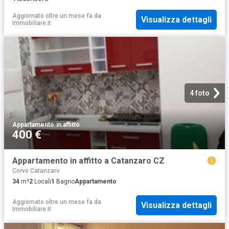
Aggiornato oltre un mese fa
da
Visualizza dettagli
Immobiliare.it
4 foto
Appartamento
·
in affitto
400 €
Appartamento in affitto a Catanzaro CZ
Corvo Catanzaro
34
m²
2
Locali
1
Bagno
Appartamento
Aggiornato oltre un mese fa
da
Visualizza dettagli
Immobiliare.it