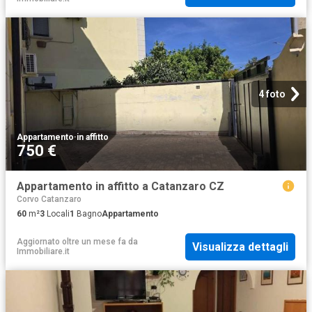
4 foto
Appartamento
·
in affitto
750 €
Appartamento in affitto a Catanzaro CZ
Corvo Catanzaro
60
m²
3
Locali
1
Bagno
Appartamento
Aggiornato oltre un mese fa
da
Visualizza dettagli
Immobiliare.it