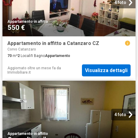
4 foto
Appartamento
·
in affitto
550 €
Appartamento in affitto a Catanzaro CZ
Corvo Catanzaro
70
m²
2
Locali
1
Bagno
Appartamento
Aggiornato oltre un mese fa
da
Visualizza dettagli
Immobiliare.it
4 foto
Appartamento
·
in affitto