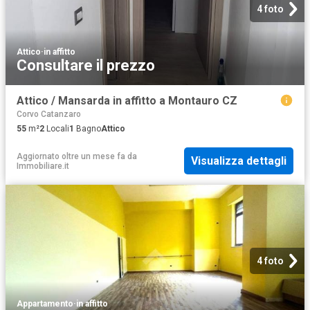
4 foto
Attico
·
in affitto
Consultare il prezzo
Attico / Mansarda in affitto a Montauro CZ
Corvo Catanzaro
55
m²
2
Locali
1
Bagno
Attico
Aggiornato oltre un mese fa
da
Visualizza dettagli
Immobiliare.it
4 foto
Appartamento
·
in affitto