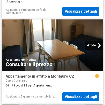
·
Ascensore
Aggiornato oltre un mese fa
da
Visualizza dettagli
Immobiliare.it
4 foto
Appartamento
·
in affitto
Consultare il prezzo
Appartamento in affitto a Montauro CZ
Corvo Catanzaro
60
m²
3
Locali
2
Bagni
Appartamento
Visualizza dettagli
Aggiornato 5 giorni fa
da
Immobiliare.it