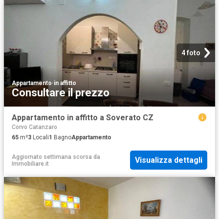
4 foto
Appartamento
·
in affitto
Consultare il prezzo
Appartamento in affitto a Soverato CZ
Corvo Catanzaro
65
m²
3
Locali
1
Bagno
Appartamento
Aggiornato settimana scorsa
da
Visualizza dettagli
Immobiliare.it