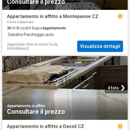
Consultare il prezzo
Appartamento in affitto a Montepaone CZ
Corvo Catanzaro
30
m²
2
Locali
1
Bagno
Appartamento
·
Giardino
·
Parcheggio auto
Aggiornato oltre un mese fa
da
Visualizza dettagli
Immobiliare.it
4 foto
Appartamento
·
in affitto
Consultare il prezzo
Appartamento in affitto a Davoli CZ