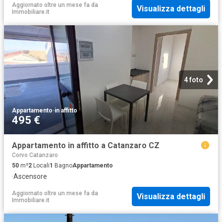
Aggiornato oltre un mese fa
da
Visualizza dettagli
Immobiliare.it
4 foto
Appartamento
·
in affitto
495 €
Appartamento in affitto a Catanzaro CZ
Corvo Catanzaro
50
m²
2
Locali
1
Bagno
Appartamento
·
Ascensore
Aggiornato oltre un mese fa
da
Visualizza dettagli
Immobiliare.it