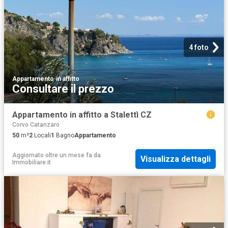
4 foto
Appartamento
·
in affitto
Consultare il prezzo
Appartamento in affitto a Stalettì CZ
Corvo Catanzaro
50
m²
2
Locali
1
Bagno
Appartamento
Aggiornato oltre un mese fa
da
Visualizza dettagli
Immobiliare.it