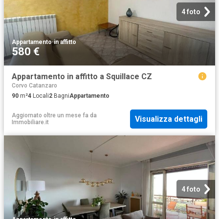
4 foto
Appartamento
·
in affitto
580 €
Appartamento in affitto a Squillace CZ
Corvo Catanzaro
90
m²
4
Locali
2
Bagni
Appartamento
Aggiornato oltre un mese fa
da
Visualizza dettagli
Immobiliare.it
4 foto