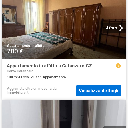
4 foto
Appartamento
·
in affitto
700 €
Appartamento in affitto a Catanzaro CZ
Corvo Catanzaro
130
m²
4
Locali
2
Bagni
Appartamento
Aggiornato oltre un mese fa
da
Visualizza dettagli
Immobiliare.it