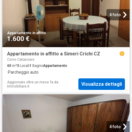
4 foto
Appartamento
·
in affitto
1.600 €
Appartamento in affitto a Simeri Crichi CZ
Corvo Catanzaro
65
m²
3
Locali
1
Bagno
Appartamento
·
Parcheggio auto
Aggiornato oltre un mese fa
da
Visualizza dettagli
Immobiliare.it
4 foto