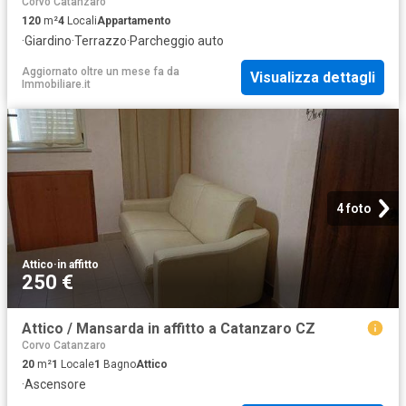
Corvo Catanzaro
120
m²
4
Locali
Appartamento
·
Giardino
·
Terrazzo
·
Parcheggio auto
Aggiornato oltre un mese fa
da
Visualizza dettagli
Immobiliare.it
4 foto
Attico
·
in affitto
250 €
Attico / Mansarda in affitto a Catanzaro CZ
Corvo Catanzaro
20
m²
1
Locale
1
Bagno
Attico
·
Ascensore