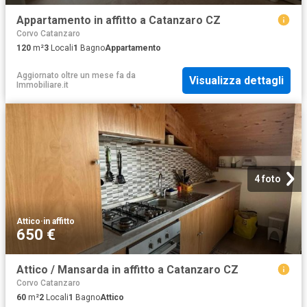
Appartamento in affitto a Catanzaro CZ
Corvo Catanzaro
120
m²
3
Locali
1
Bagno
Appartamento
Aggiornato oltre un mese fa
da
Visualizza dettagli
Immobiliare.it
4 foto
Attico
·
in affitto
650 €
Attico / Mansarda in affitto a Catanzaro CZ
Corvo Catanzaro
60
m²
2
Locali
1
Bagno
Attico