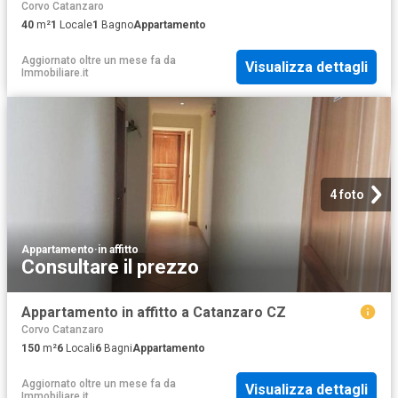
Corvo Catanzaro
40
m²
1
Locale
1
Bagno
Appartamento
Aggiornato oltre un mese fa
da
Visualizza dettagli
Immobiliare.it
4 foto
Appartamento
·
in affitto
Consultare il prezzo
Appartamento in affitto a Catanzaro CZ
Corvo Catanzaro
150
m²
6
Locali
6
Bagni
Appartamento
Aggiornato oltre un mese fa
da
Visualizza dettagli
Immobiliare.it