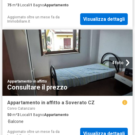
75
m²
3
Locali
1
Bagno
Appartamento
Aggiornato oltre un mese fa
da
Visualizza dettagli
Immobiliare.it
4 foto
Appartamento
·
in affitto
Consultare il prezzo
Appartamento in affitto a Soverato CZ
Corvo Catanzaro
50
m²
3
Locali
1
Bagno
Appartamento
·
Balcone
Aggiornato oltre un mese fa
da
Visualizza dettagli