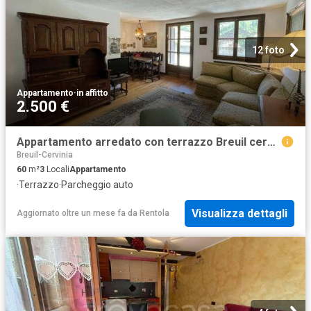
12 foto
Appartamento
·
in affitto
2.500 €
Appartamento arredato con terrazzo Breuil cervinia
Breuil-Cervinia
60
m²
3
Locali
Appartamento
·
Terrazzo
·
Parcheggio auto
Visualizza dettagli
Aggiornato oltre un mese fa
da
Rentola