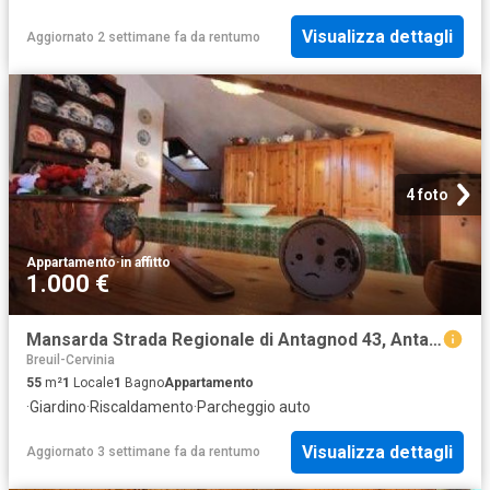
Visualizza dettagli
Aggiornato 2 settimane fa
da
rentumo
4 foto
Appartamento
·
in affitto
1.000 €
Mansarda Strada Regionale di Antagnod 43, Antagnod, Ayas
Breuil-Cervinia
55
m²
1
Locale
1
Bagno
Appartamento
·
Giardino
·
Riscaldamento
·
Parcheggio auto
Visualizza dettagli
Aggiornato 3 settimane fa
da
rentumo