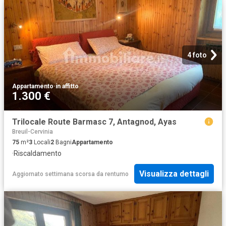
4 foto
Appartamento
·
in affitto
1.300 €
Trilocale Route Barmasc 7, Antagnod, Ayas
Breuil-Cervinia
75
m²
3
Locali
2
Bagni
Appartamento
·
Riscaldamento
Visualizza dettagli
Aggiornato settimana scorsa
da
rentumo