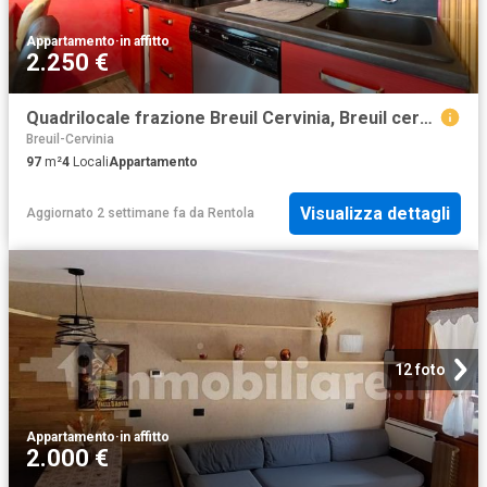
Appartamento
·
in affitto
2.250 €
Quadrilocale frazione Breuil Cervinia, Breuil cervinia, Valtournenche
Breuil-Cervinia
97
m²
4
Locali
Appartamento
Visualizza dettagli
Aggiornato 2 settimane fa
da
Rentola
12 foto
Appartamento
·
in affitto
2.000 €