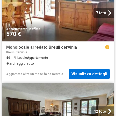
7 foto
Appartamento
·
in affitto
570 €
Monolocale arredato Breuil cervinia
Breuil-Cervinia
44
m²
1
Locale
Appartamento
·
Parcheggio auto
Visualizza dettagli
Aggiornato oltre un mese fa
da
Rentola
12 foto