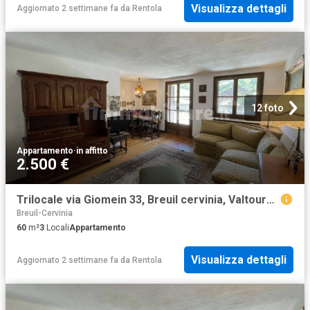
Visualizza dettagli
Aggiornato 2 settimane fa
da
Rentola
12 foto
Appartamento
·
in affitto
2.500 €
Trilocale via Giomein 33, Breuil cervinia, Valtournenche
Breuil-Cervinia
60
m²
3
Locali
Appartamento
Visualizza dettagli
Aggiornato 2 settimane fa
da
Rentola