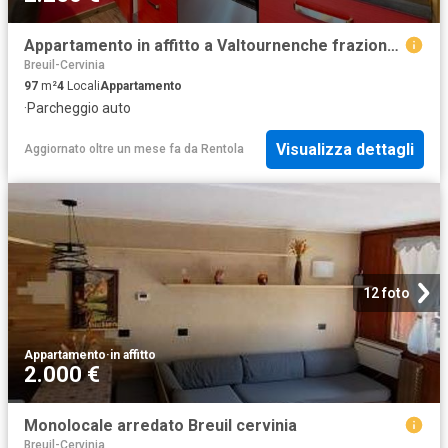
Appartamento in affitto a Valtournenche frazione breuil cervinia, arredato, box, luminoso TrovaCasa
Breuil-Cervinia
97
m²
4
Locali
Appartamento
·
Parcheggio auto
Visualizza dettagli
Aggiornato oltre un mese fa
da
Rentola
12 foto
Appartamento
·
in affitto
2.000 €
Monolocale arredato Breuil cervinia
Breuil-Cervinia