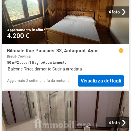
4 foto
Appartamento
·
in affitto
4.200 €
Bilocale Rue Pasquier 33, Antagnod, Ayas
Breuil-Cervinia
50
m²
2
Locali
1
Bagno
Appartamento
·
Balcone
·
Riscaldamento
·
Cucina arredata
Visualizza dettagli
Aggiornato 2 settimane fa
da
rentumo
4 foto