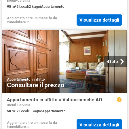
Breuil-Cervinia
95
m²
5
Locali
2
Bagni
Appartamento
Aggiornato oltre un mese fa
da
Visualizza dettagli
Immobiliare.it
4 foto
Appartamento
·
in affitto
Consultare il prezzo
Appartamento in affitto a Valtournenche AO
Breuil-Cervinia
50
m²
2
Locali
1
Bagno
Appartamento
Aggiornato oltre un mese fa
da
Visualizza dettagli
Immobiliare.it