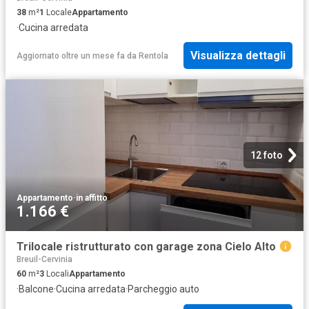
38
m²
1
Locale
Appartamento
·
Cucina arredata
Visualizza dettagli
Aggiornato oltre un mese fa
da
Rentola
12 foto
Appartamento
·
in affitto
1.166 €
Trilocale ristrutturato con garage zona Cielo Alto
Breuil-Cervinia
60
m²
3
Locali
Appartamento
·
Balcone
·
Cucina arredata
·
Parcheggio auto