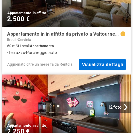
Appartamento
·
in affitto
2.500 €
Appartamento in in affitto da privato a Valtournenche via Giomein, 33, box, terrazzo, da privato TrovaCasa
Breuil-Cervinia
60
m²
3
Locali
Appartamento
·
Terrazzo
·
Parcheggio auto
Visualizza dettagli
Aggiornato oltre un mese fa
da
Rentola
12 foto
Appartamento
·
in affitto
2.250 €