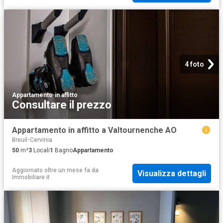
4 foto
Appartamento
·
in affitto
Consultare il prezzo
Appartamento in affitto a Valtournenche AO
Breuil-Cervinia
50
m²
3
Locali
1
Bagno
Appartamento
Aggiornato oltre un mese fa
da
Visualizza dettagli
Immobiliare.it