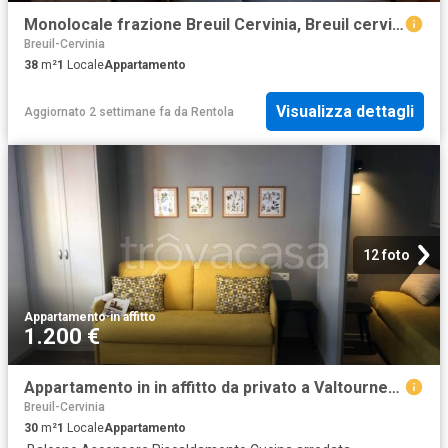
Monolocale frazione Breuil Cervinia, Breuil cervinia, Valtournenche
Breuil-Cervinia
38
m²
1
Locale
Appartamento
Visualizza dettagli
Aggiornato 2 settimane fa
da
Rentola
12 foto
Appartamento
·
in affitto
1.200 €
Appartamento in in affitto da privato a Valtournenche via Cristallo, arredato, box, da privato TrovaCasa
Breuil-Cervinia
30
m²
1
Locale
Appartamento