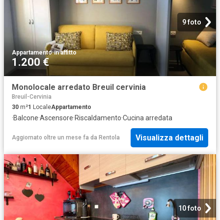
9 foto
Appartamento
·
in affitto
1.200 €
Monolocale arredato Breuil cervinia
Breuil-Cervinia
30
m²
1
Locale
Appartamento
·
Balcone
·
Ascensore
·
Riscaldamento
·
Cucina arredata
Visualizza dettagli
Aggiornato oltre un mese fa
da
Rentola
10 foto