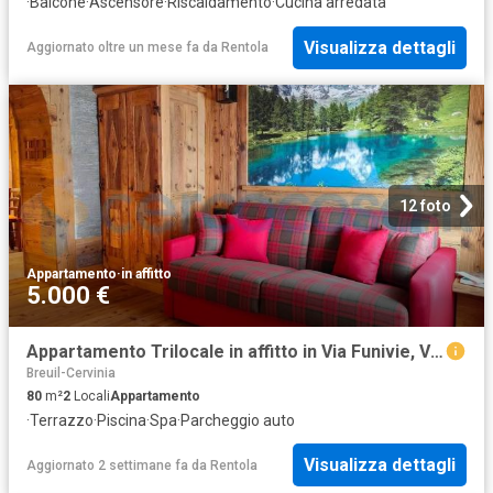
·
Balcone
·
Ascensore
·
Riscaldamento
·
Cucina arredata
Visualizza dettagli
Aggiornato oltre un mese fa
da
Rentola
12 foto
Appartamento
·
in affitto
5.000 €
Appartamento Trilocale in affitto in Via Funivie, Valtournenche
Breuil-Cervinia
80
m²
2
Locali
Appartamento
·
Terrazzo
·
Piscina
·
Spa
·
Parcheggio auto
Visualizza dettagli
Aggiornato 2 settimane fa
da
Rentola