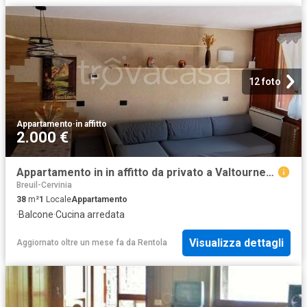
12 foto
Appartamento
·
in affitto
2.000 €
Appartamento in in affitto da privato a Valtournenche frazione breuil cervinia, da privato, lavastoviglie, balcone TrovaCasa
Breuil-Cervinia
38
m²
1
Locale
Appartamento
·
Balcone
·
Cucina arredata
Visualizza dettagli
Aggiornato oltre un mese fa
da
Rentola