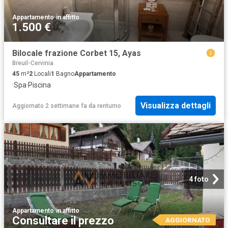
Appartamento
·
in affitto
1.500 €
Bilocale frazione Corbet 15, Ayas
Breuil-Cervinia
45
m²
2
Locali
1
Bagno
Appartamento
·
Spa
·
Piscina
Visualizza dettagli
Aggiornato 2 settimane fa
da
rentumo
4 foto
Appartamento
·
in affitto
Consultare il prezzo
AGGIORNATO