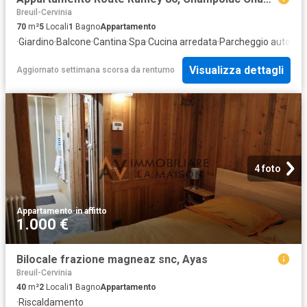
Breuil-Cervinia
70
m²
5
Locali
1
Bagno
Appartamento
·
Giardino
·
Balcone
·
Cantina
·
Spa
·
Cucina arredata
·
Parcheggio auto
Visualizza dettagli
Aggiornato settimana scorsa
da
rentumo
4 foto
Appartamento
·
in affitto
1.000 €
Bilocale frazione magneaz snc, Ayas
Breuil-Cervinia
40
m²
2
Locali
1
Bagno
Appartamento
·
Riscaldamento