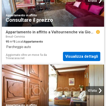
4 foto
Appartamento
·
in affitto
Consultare il prezzo
Appartamento in affitto a Valtournenche via Giomein
Breuil-Cervinia
95
m²
5
Locali
Appartamento
·
Parcheggio auto
Aggiornato oltre un mese fa
da
Visualizza dettagli
Trovacasa.net
4 foto
Appartamento
·
in affitto