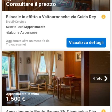
Consultare il prezzo
Bilocale in affitto a Valtournenche via Guido Rey
Breuil-Cervinia
50
m²
2
Locali
Appartamento
·
Balcone
·
Ascensore
Aggiornato oltre un mese fa
da
Visualizza dettagli
Trovacasa.net
4 foto
Appartamento
·
in affitto
1.500 €
Appartamento Route Ramey 86, Champoluc Champlan, Ayas