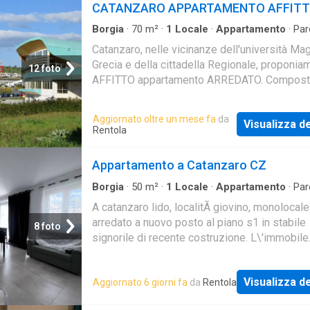
CATANZARO APPARTAMENTO AFFIT
Borgia
·
70
m²
·
1
Locale
·
Appartamento
·
Par
auto
Catanzaro, nelle vicinanze dell'università Ma
Grecia e della cittadella Regionale, proponia
12 foto
AFFITTO appartamento ARREDATO. Compost
ampia entrata, soggiorno, cucina, camera
matrimoniale, bagno. Posto al piano secondo.
Aggiornato oltre un mese fa
da
Visualizza de
per specializzandi. Possiede inoltre posto au
Rentola
pertinenza. SOLO PERSONE REFERENZIATE
REGOLARE CONTRATTO DI LAVORO. Per mag
Appartamento a Catanzaro CZ
informazioni ed eventuale visione: * Non esit
contattarci anche per altre opportunità immobi
Borgia
·
50
m²
·
1
Locale
·
Appartamento
·
Par
auto
come per eventuali permute, consulenza di v
A catanzaro lido, localitÃ giovino, monolocale
locazione SENZA IMPEGNO del tuo immobile
arredato a nuovo posto al piano s1 in stabile
8 foto
Siamo a tua completa disposizione!
signorile di recente costruzione. L\'immobile
all\'interno si compone da unico vano open 
con ampie vetrate che danno accesso alla co
Visualizza de
Aggiornato 6 giorni fa
da
Rentola
esterna ad uso esclusivo, angolo cottura e b
con doccia. Dotato di climatizzazione con p