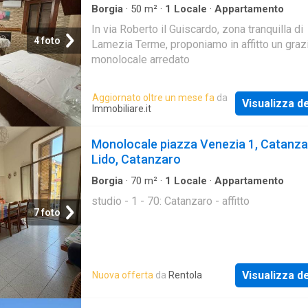
Borgia
·
50
m²
·
1
Locale
·
Appartamento
In via Roberto il Guiscardo, zona tranquilla di
4 foto
Lamezia Terme, proponiamo in affitto un gra
monolocale arredato
Aggiornato oltre un mese fa
da
Visualizza de
Immobiliare.it
Monolocale piazza Venezia 1, Catanz
Lido, Catanzaro
Borgia
·
70
m²
·
1
Locale
·
Appartamento
studio - 1 - 70: Catanzaro - affitto
7 foto
Visualizza de
Nuova offerta
da
Rentola