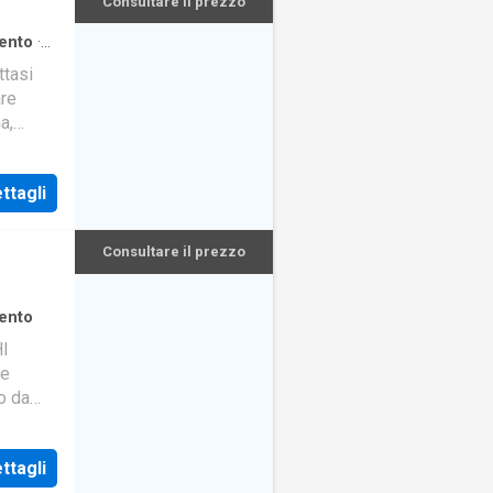
Consultare il prezzo
ento
·
ttasi
are
a,
.
ttagli
Consultare il prezzo
ento
I
ne
o da
 con
ttagli