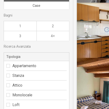
Case
Bagni
1
2
3
4+
Ricerca Avanzata
Tipologia
Appartamento
Stanza
Attico
Monolocale
Loft