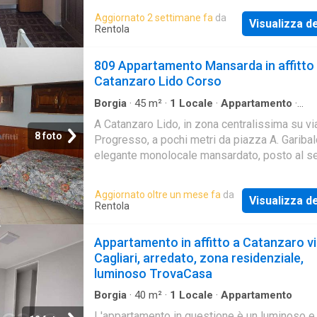
composto: ingresso su zona giorno con ango
Aggiornato 2 settimane fa
da
Visualizza de
cottura, camera da letto soppalcata e bagno 
Rentola
doccia. Dotato di scaldino elettrico per la pr
di acqua calda sanitaria. Disponibili 2 posti le
809 Appartamento Mansarda in affitto
Contratto transitorio disponibile per Luglio e
Catanzaro Lido Corso
Continua a leggere.
Borgia
·
45
m²
·
1
Locale
·
Appartamento
·
Riscaldamento
A Catanzaro Lido, in zona centralissima su vi
8 foto
Progresso, a pochi metri da piazza A. Garibal
elegante monolocale mansardato, posto al 
piano in fabbricato d'epoca recentemente
ristrutturato. L'appartamento si compone da u
Aggiornato oltre un mese fa
da
Visualizza de
zona living/notte con angolo cottura, letto
Rentola
matrimoniale, zona studio, bagno con doccia 
lavatrice. Dotato di riscaldamento autonomo 
Appartamento in affitto a Catanzaro v
pompa di calore caldo/freddo, armadi a muro
Cagliari, arredato, zona residenziale,
portoncino blindato. Ideale per ricercatori e/o
luminoso TrovaCasa
studenti universitari. Disponibile da Luglio, c
transitorio 12 mesi
Borgia
·
40
m²
·
1
Locale
·
Appartamento
L'appartamento in questione è un luminoso e