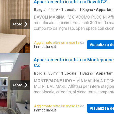
Appartamento in affitto a Davoli CZ
Borgia
·
45
m²
·
1
Locale
·
1
Bagno
·
Appartam
Giardino
DAVOLI MARINA
- V. GIACOMO PUCCINI Affi
monolocale al piano terra a soli 300 mt da m
4 foto
composto da ingresso, open space con cucin
divano letto e due letti. Bagno. Climatizzatore
Giardino con
Aggiornato oltre un mese fa
da
Visualizza de
Immobiliare.it
Appartamento in affitto a Montepaone
CZ
Borgia
·
35
m²
·
1
Locale
·
1
Bagno
·
Appartam
MONTEPAONE LIDO
– VIA MARINA A POCH
4 foto
METRI DAL MARE. Affittasi per intera stagio
monolocale, arredato, al piano terra, compost
angolo cottura camera Matrimoniale e bagno
lavatrice più picco
Aggiornato oltre un mese fa
da
Visualizza de
Immobiliare.it