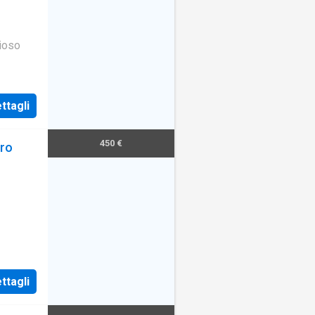
zioso
ttagli
450 €
aro
ttagli