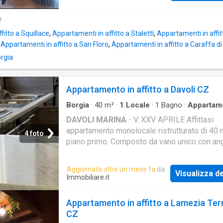
e
fitto a Squillace
,
Appartamenti in affitto a Stalettì
,
Appartamenti in affitt
,
Appartamenti in affitto a San Floro
,
Appartamenti in affitto a Caraffa d
orgia
Appartamento in affitto a Davoli CZ
Borgia
·
40
m²
·
1
Locale
·
1
Bagno
·
Appartam
DAVOLI MARINA
- V. XXV APRILE Affittasi
appartamento monolocale ristrutturato di 40 
4 foto
piano primo. Composto da vano unico con an
cottura, zona letto e a parte bagno. Climatizz
Zanzarier
Aggiornato oltre un mese fa
da
Visualizza de
Immobiliare.it
Appartamento in affitto a Lamezia Te
CZ