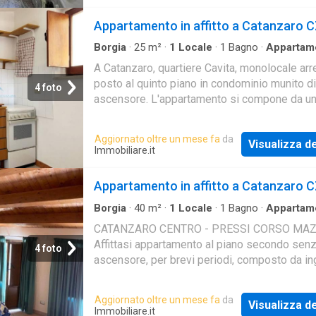
Appartamento in affitto a Catanzaro 
Borgia
·
25
m²
·
1
Locale
·
1
Bagno
·
Appartam
Ascensore
A Catanzaro, quartiere Cavita, monolocale arr
posto al quinto piano in condominio munito di
4 foto
ascensore. L'appartamento si compone da un
zona living/notte con angolo cottura, letto si
Aggiornato oltre un mese fa
da
Visualizza de
Immobiliare.it
Appartamento in affitto a Catanzaro 
Borgia
·
40
m²
·
1
Locale
·
1
Bagno
·
Appartam
CATANZARO CENTRO - PRESSI CORSO MAZZ
Affittasi appartamento al piano secondo sen
4 foto
ascensore, per brevi periodi, composto da in
angolo correa zona notte con letto matrimoni
bagno. Cli
Aggiornato oltre un mese fa
da
Visualizza de
Immobiliare.it