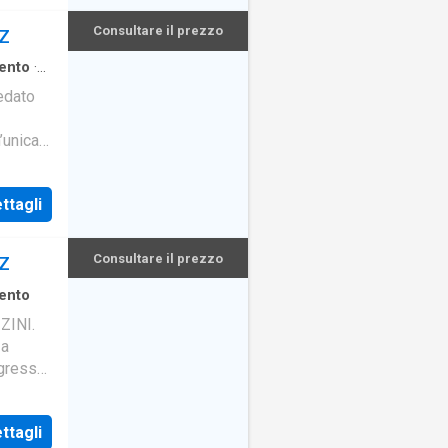
Consultare il prezzo
CZ
ento
·
edato
’unica
ngolo e
ttagli
Consultare il prezzo
CZ
ento
INI.
za
gresso,
ale e
ttagli