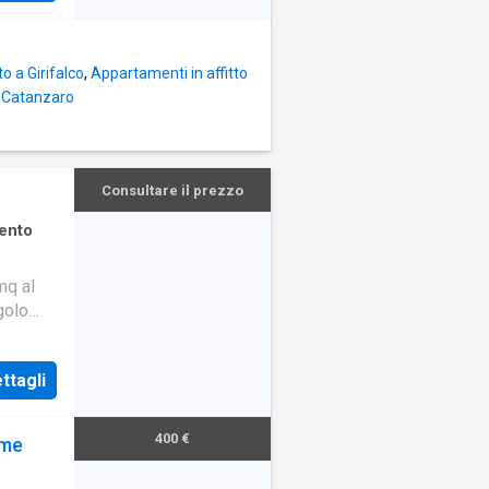
o a Girifalco
,
Appartamenti in affitto
i Catanzaro
Consultare il prezzo
ento
mq al
golo
atore.
ttagli
400 €
rme